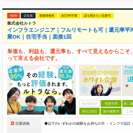
NEW
正社員
面接情報有
自己PR不要
話を聞きたい応募可
株式会社ルトラ
インフラエンジニア｜フルリモートも可｜還元率平均8
業OK｜住宅手当｜面接1回
単価も、利益も、還元率も、すべて見えるからこそ、
って言える会社です。
未経験歓迎
学歴不問
第二新
休日120日
賞与複数月
上場
応募資格