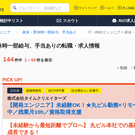
サイトマップ
ヘルプ
求人掲載
検討中リスト
スカウト
AIの求
ンジニア
産休・育休時一部給与、手当あり
IT・Webエンジニア × 
・育休時一部給与、手当ありの転職・求人情報
144
1～50
件中
件を表示
先頭
PICK UP!
正社員
面接情報有
自己PR不要
話を聞きたい応募可
株式会社タイムクリエイターズ
【開発エンジニア】未経験OK！★丸ビル勤務×リモ
中／残業月10h／資格取得支援
【未経験から最短距離でプロへ】 丸ビル本社での基
成長できる！