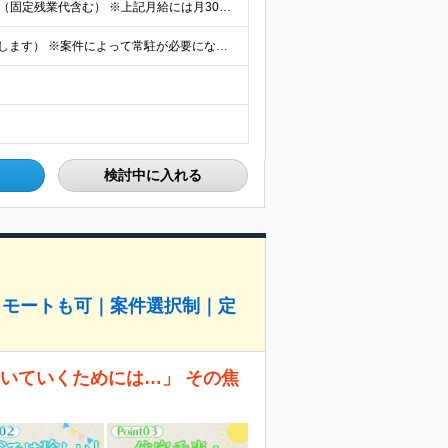
【エンジニア経験6年以上の方】 月給46万円～100万円（固定残業代含む） ※上記月給には月30時間分の固定残業代（月8万7,400円～月19万円）を含む。超過分は全額支給。 【エンジニア経験4年以
★フルリモート勤務も可（全国応募OK/住宅手当を支給します） ※案件によって常駐が必要になる場合があります。 ※希望がない限り、転勤はありません ※U・Iターン歓迎 ★ルトラの社員は全国各地で活躍中
検討中に入れる
リモートも可｜案件選択制｜定
、ついていくためには…」 その焦