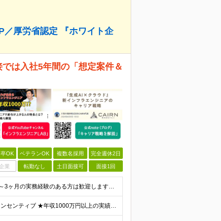
P／厚労省認定 『ホワイト企
面接では入社5年間の「想定案件＆
卒OK
ベテランOK
複数名採用
完全週休2日
企業
転勤なし
土日面接可
面接1回
【応募要件】 ◎IT業界で何らかの実務経験がある方 └2～3ヶ月の実務経験のある方は歓迎します！ 例）PCキッティングやモバイル通信基地局の業務経験者など インフラエンジニアとして経験のある方は、
【前職給与保証】 月給23.3万～90万円＋賞与年2回＋インセンティブ ★年収1000万円以上の実績あり！ ※上記月給には月20～30時間分（2万9,300円～21万7,900円）の固定残業代を含み