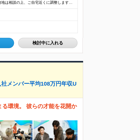
★フルリモート可／転勤なし／U・Iターン歓迎★ ◎勤務地は相談の上、ご自宅近くに調整します！ 【勤務地】 本社、または東京／埼玉／千葉／神奈川／愛知／仙台のクライアント先 ◎完全在宅（フルリモート）
検討中に入れる
社メンバー平均108万円年収U
まる環境。 彼らの才能を花開か