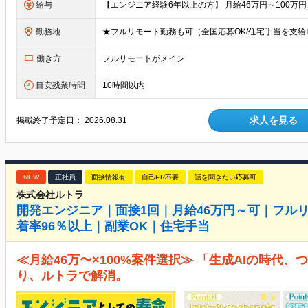
給与
勤務地
働き方
フルリモートがメイン
目安残業時間
10時間以内
求人を見る
掲載終了予定日：
2026.08.31
NEW
正社員
面接情報有
自己PR不要
話を聞きたい応募可
株式会社ルトラ
開発エンジニア｜面接1回｜月給46万円～可｜フル
着率96％以上｜副業OK｜住宅手当
≪月給46万〜×100%案件選択≫ 「生成AIの時代
り、ルトラで解消。