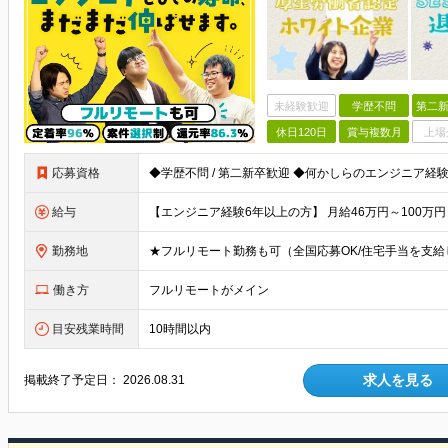
未経験歓迎
学歴不問
第二新
休日120日
賞与複数月
上場
応募資格
給与
勤務地
働き方
フルリモートがメイン
目安残業時間
10時間以内
求人を見る
掲載終了予定日：
2026.08.31