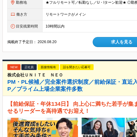
勤務地
働き方
リモートワークがメイン
目安残業時間
10時間以内
求人を見る
掲載終了予定日：
2026.08.20
NEW
正社員
面接情報有
話を聞きたい応募可
株式会社ＵＮＩＴＥ ＮＥＯ
PM・PL候補／完全案件選択制度／前給保証・直近入
P／プライム上場企業案件多数
【前給保証・年休134日】 向上心に満ちた若手が集
せるリーダーを高待遇でお迎え！