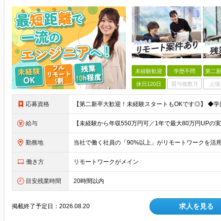
未経験歓迎
学歴不問
第二新
休日120日
賞与複数月
上場
応募資格
給与
勤務地
働き方
リモートワークがメイン
目安残業時間
20時間以内
求人を見る
掲載終了予定日：
2026.08.20