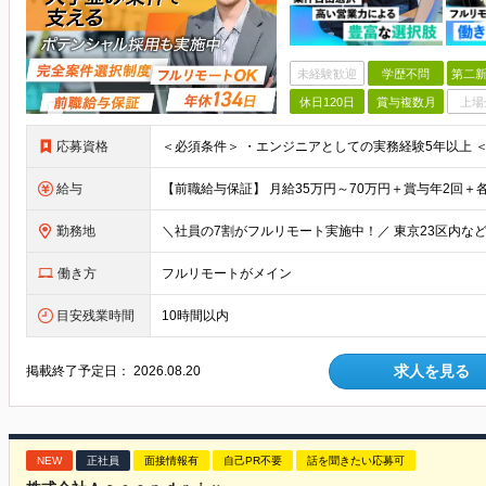
未経験歓迎
学歴不問
第二新
休日120日
賞与複数月
上場
応募資格
給与
勤務地
働き方
フルリモートがメイン
目安残業時間
10時間以内
求人を見る
掲載終了予定日：
2026.08.20
NEW
正社員
面接情報有
自己PR不要
話を聞きたい応募可