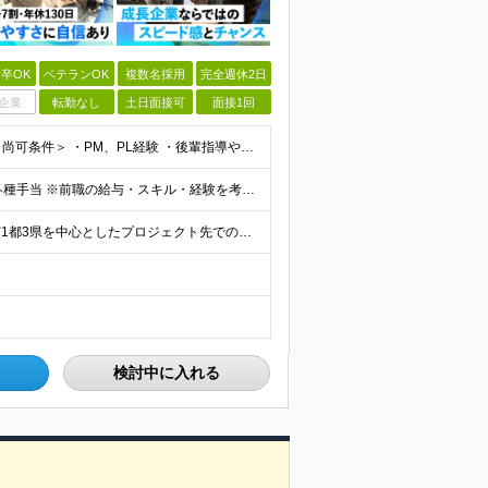
卒OK
ベテランOK
複数名採用
完全週休2日
企業
転勤なし
土日面接可
面接1回
＜必須条件＞ ・エンジニアとしての実務経験5年以上 ＜尚可条件＞ ・PM、PL経験 ・後輩指導やチームリーダーなど、何らかのリード経験 ※リーダー未経験の方のご応募も大歓迎です！ポテンシャル採用を
【前職給与保証】 月給35万円～70万円＋賞与年2回＋各種手当 ※前職の給与・スキル・経験を考慮の上、決定いたします。 ※月給には固定残業代（月30時間分／5万円～10万円）を含みます。超過分は別途
＼社員の7割がフルリモート実施中！／ 東京23区内など1都3県を中心としたプロジェクト先での勤務となります。 ※勤務地は希望を考慮します ≪本社≫ 東京都渋谷区恵比寿南1丁目3番7号 隅越ビル5階
検討中に入れる