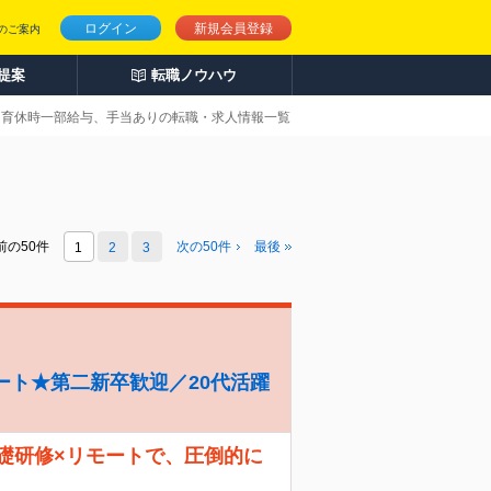
ログイン
新規会員登録
のご案内
人提案
転職ノウハウ
産休・育休時一部給与、手当ありの転職・求人情報一覧
前の50件
次の
50
件
最後
1
2
3
ート★第二新卒歓迎／20代活躍
礎研修×リモートで、圧倒的に