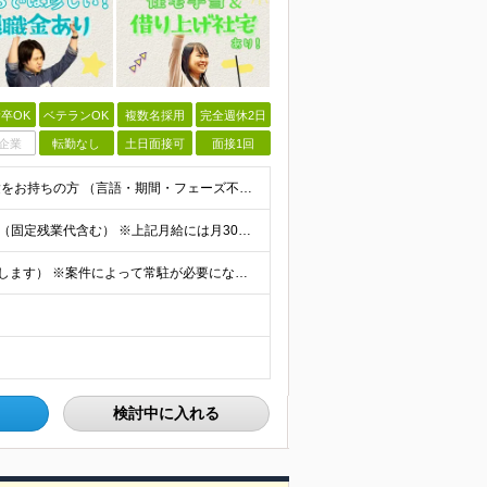
卒OK
ベテランOK
複数名採用
完全週休2日
企業
転勤なし
土日面接可
面接1回
◆学歴不問 / 第二新卒歓迎 ◆何かしらのエンジニア経験をお持ちの方 （言語・期間・フェーズ不問） 経験浅めの方も遠慮なくご応募ください！ ■入社前Q＆A ────── ◎実力に見合った報酬が手に
【エンジニア経験6年以上の方】 月給46万円～100万円（固定残業代含む） ※上記月給には月30時間分の固定残業代（月8万7,400円～月19万円）を含む。超過分は全額支給。 【エンジニア経験4年以
★フルリモート勤務も可（全国応募OK/住宅手当を支給します） ※案件によって常駐が必要になる場合があります。 ※希望がない限り、転勤はありません ※U・Iターン歓迎 ★ルトラの社員は全国各地で活躍中
検討中に入れる