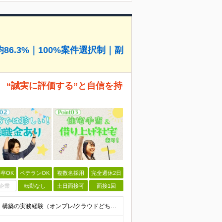
6.3%｜100%案件選択制｜副
 “誠実に評価する”と自信を持
卒OK
ベテランOK
複数名採用
完全週休2日
企業
転勤なし
土日面接可
面接1回
◆以下のいずれかの経験をお持ちの方 ・インフラ設計・構築の実務経験（オンプレ/クラウドどちらもOK） ・クラウド環境下での運用保守に関する実務経験 ◆学歴不問 ＜こんな方は特に歓迎します＞ ◎これま