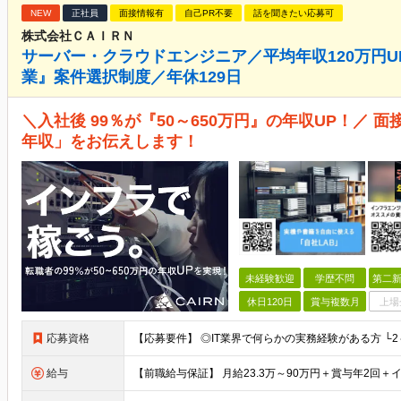
NEW
正社員
面接情報有
自己PR不要
話を聞きたい応募可
株式会社ＣＡＩＲＮ
サーバー・クラウドエンジニア／平均年収120万円U
業』案件選択制度／年休129日
＼入社後 99％が『50～650万円』の年収UP！／ 
年収」をお伝えします！
未経験歓迎
学歴不問
第二新
休日120日
賞与複数月
上場
応募資格
給与