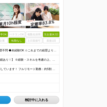
卒OK
ベテランOK
複数名採用
完全週休2日
企業
転勤なし
土日面接可
面接1回
【第二新卒大歓迎！未経験スタートもOKです◎】 ◆学歴不問 ◆未経験OK ☆これまでの経歴よりも「これから」を重視します！ ☆文系・理系、前職の雇用形態は一切問いません！ ＼先輩たちの前職もさまざ
【未経験から年収550万円可／1年で最大80万円UPの実績あり！】 ※経験・スキルを考慮の上、決定いたします。 【月給】27万円〜29万円 ※上記には固定残業代（月25時間分／4万5,000円〜4万
当社で働く社員の「90%以上」がリモートワークを活用しています！ フルリモート勤務：約5割 ハイブリッド勤務（リモート＋出社）：約4割 【本社】東京都千代田区丸の内2-4-1 丸の内ビルディング12
検討中に入れる