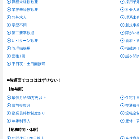
職種未経験歓迎
採用予
業界未経験歓迎
社会人
急募求人
理系出
学歴不問
新規事
第二新卒歓迎
障がい
U・Iターン歓迎
新着・
管理職採用
掲載終
面接1回
話を聞
平日夜・土日面接可
■待遇面でココははずせない！
【給与面】
最低月給35万円以上
住宅手
賞与複数月
交通費
従業員持株制度あり
退職金
年俸制導入
産休・
【勤務時間・休暇】
年間休日120日以上
産休育