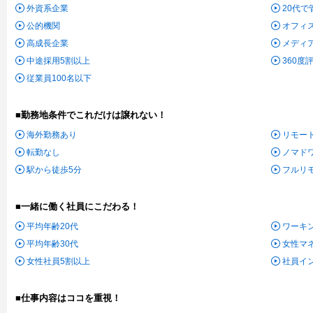
外資系企業
20代
公的機関
オフィ
高成長企業
メディ
中途採用5割以上
360度
従業員100名以下
■勤務地条件でこれだけは譲れない！
海外勤務あり
リモー
転勤なし
ノマド
駅から徒歩5分
フルリ
■一緒に働く社員にこだわる！
平均年齢20代
ワーキ
平均年齢30代
女性マ
女性社員5割以上
社員イ
■仕事内容はココを重視！