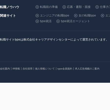
転職ノウハウ
転職前の準備
応募・書類・面接
仕事力
関連サイト
エンジニアの転職type
女の転職type
エン
type就活
type就活エージェント
転職サイトtypeは株式会社キャリアデザインセンターによって運営されています。
会社案内
IR情報
自社採用
個人情報について
type会員規約
求人広告掲載のご案内