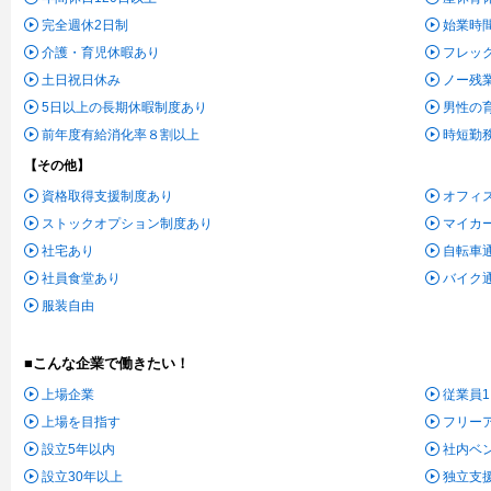
完全週休2日制
始業時
介護・育児休暇あり
フレッ
土日祝日休み
ノー残
5日以上の長期休暇制度あり
男性の
前年度有給消化率８割以上
時短勤
【その他】
資格取得支援制度あり
オフィ
ストックオプション制度あり
マイカ
社宅あり
自転車
社員食堂あり
バイク
服装自由
■こんな企業で働きたい！
上場企業
従業員1
上場を目指す
フリー
設立5年以内
社内ベ
設立30年以上
独立支