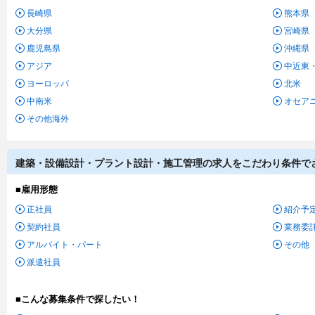
長崎県
熊本県
大分県
宮崎県
鹿児島県
沖縄県
アジア
中近東
ヨーロッパ
北米
中南米
オセア
その他海外
建築・設備設計・プラント設計・施工管理の求人をこだわり条件で
■雇用形態
正社員
紹介予
契約社員
業務委
アルバイト・パート
その他
派遣社員
■こんな募集条件で探したい！