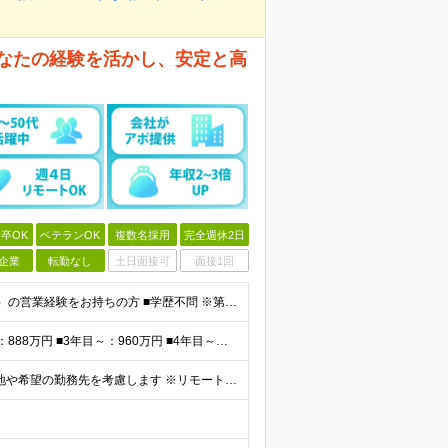
あなたの経験を活かし、安定と高
卒OK
ベテランOK
複数名採用
完全週休2日
企業
転勤なし
土日面接可
面接1回
■金融業界（保険会社や銀行、証券会社、信用金庫など）の営業経験をお持ちの方 ■学歴不問 ※第二新卒の方も歓迎します ※直販の保険営業職経験者も多数活躍中。 お客さまへのご提案に集中できる仕組みにより
<平均報酬>※早期から安定収入を得られます ■2年目～：888万円 ■3年目～：960万円 ■4年目～：1028万円 ★成果連動型報酬（営業成績に応じて支給/45時間分固定残業代含む/超過分は別途支
全国47都道府県の当社事業所へ配属となります ※居住地や希望の勤務先を考慮します ※リモートワークOK／転勤なし ＜本社＞ 東京都台東区浅草橋1-1-8 FP浅草橋ビル (変更の範囲)上記を除く当