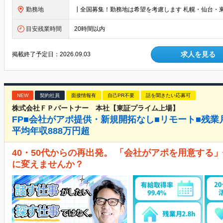
勤務地
目安残業時間
20時間以内
求人を見る
掲載終了予定日：
2026.09.03
NEW
契約社員
面接情報有
自己PR不要
話を聞きたい応募可
株式会社ＦＰパートナー 本社【東証プライム上場】
FP■会社がアポ提供・新規開拓なし■リモート■残業月2.
平均年収888万円超
40・50代からの再出発。 「会社がアポを用意する
に変えませんか？