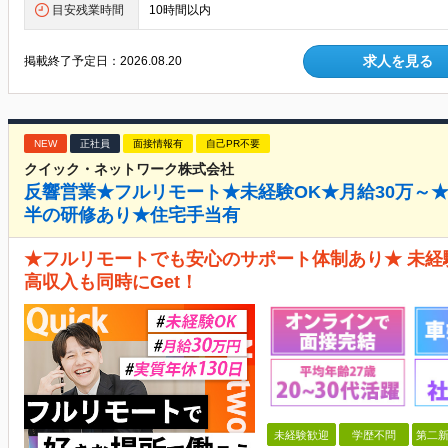
目安残業時間
10時間以内
求人を見る
掲載終了予定日：
2026.08.20
NEW
正社員
面接情報有
自己PR不要
クイック・ネットワーク株式会社
反響営業★フルリモート★未経験OK★月給30万～
半の研修あり★住宅手当有
★フルリモートでも安心のサポート体制あり★ 未
高収入も同時にGet！
未経験歓迎
学歴不問
第二新