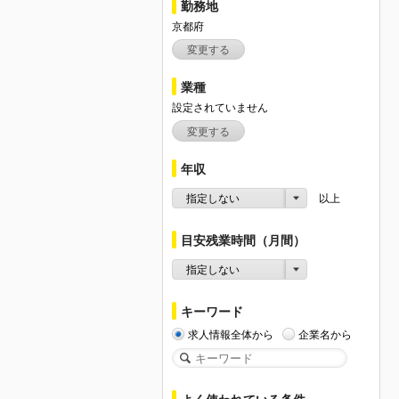
勤務地
京都府
変更する
業種
設定されていません
変更する
年収
指定しない
以上
目安残業時間（月間）
指定しない
キーワード
求人情報全体から
企業名から