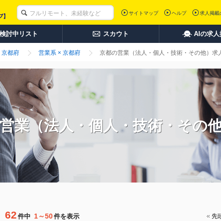
サイトマップ
ヘルプ
求人掲載
検討中リスト
スカウト
AIの求
京都府
営業系 × 京都府
京都の営業（法人・個人・技術・その他）求
営業（法人・個人・技術・その
62
1～50
件中
件を表示
先