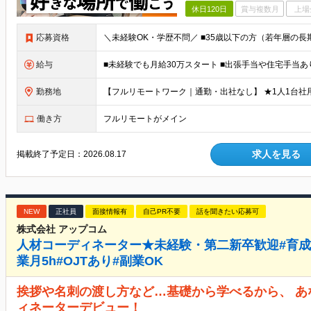
休日120日
賞与複数月
上場
応募資格
給与
勤務地
働き方
フルリモートがメイン
求人を見る
掲載終了予定日：
2026.08.17
NEW
正社員
面接情報有
自己PR不要
話を聞きたい応募可
株式会社 アップコム
人材コーディネーター★未経験・第二新卒歓迎#育成
業月5h#OJTあり#副業OK
挨拶や名刺の渡し方など…基礎から学べるから、 
ィネーターデビュー！