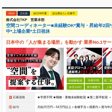
NEW
正社員
自己PR不要
話を聞きたい応募可
株式会社TKP 営業本部
空間コーディネーター■未経験OK*賞与・昇給年2回*残業
中*上場企業*土日祝休
日本中の「人が集まる場所」を動かす 業界No.1サー
未経験歓迎
学歴不問
第二新
休日120日
賞与複数月
上場
応募資格
給与