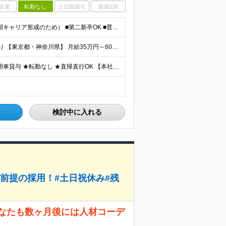
企業
転勤なし
土日面接可
面接1回
＼未経験OK・学歴不問／ ■35歳以下の方（若年層の長期キャリア形成のため） ■第二新卒OK ■普通自動車免許（AT）をお持ちの方 ▼▽こんな方はぜひご応募ください！▽▼ 「車の運転が好き！」 「地
■未経験でも月給30万スタート ■出張手当や住宅手当あり 【東京都・神奈川県】 月給35万円～60万円＋インセンティブ＋賞与＋諸手当 上記月給は、月42時間分の固定残業代（月8万3900円以上）を含
【フルリモートワーク｜通勤・出社なし】 ★1人1台社用車貸与 ★転勤なし ★直帰直行OK 【本社】 兵庫県神戸市中央区明石町44 神戸御幸ビル4F ★☆積極採用中☆★ ◆北海道・東北：札幌／福島／
検討中に入れる
前提の採用！#土日祝休み#残
あなたも数ヶ月後には人材コーデ