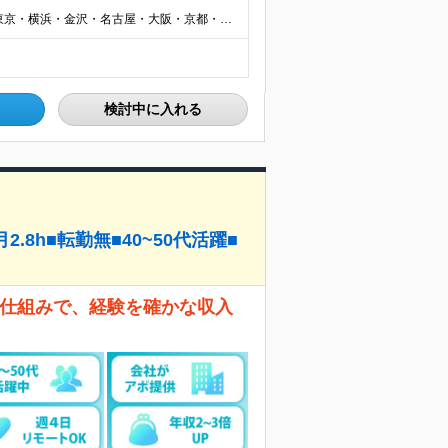
┃全国募集！勤務地は希望を考慮します 札幌・仙台・東京・横浜・金沢・名古屋・大阪・京都・広島・福岡 募集 ※上記のほか、全国に拠点あり ※キャリアアップやキャリアシフトに伴う転勤も一部ありますが、基
検討中に入れる
8h■転勤無■40~50代活躍■
」仕組みで、経験を確かな収入