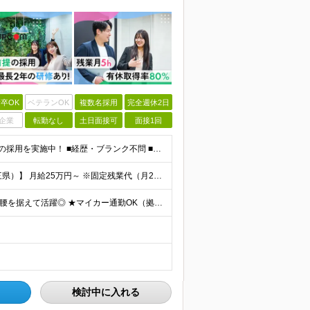
卒OK
ベテランOK
複数名採用
完全週休2日
企業
転勤なし
土日面接可
面接1回
＼未経験・第二新卒・正社員デビューOK／ ★育成前提の採用を実施中！ ■経歴・ブランク不問 ■学歴不問 ≪≪特別なスキルや経験は必要なし！≫≫ 当社では人柄重視の採用を実施しています。 働く先輩社員
◆正社員／契約社員※給与前払いもOK♪ 【関東（一都三県）】 月給25万円～ ※固定残業代（月20時間分／月3万2383円）を含む。超過分は別途支給。 ※試用期間中の給与は月給23万円～ 【関東（北
★全国47都道府県、どこからでも勤務OK ★転勤なし！腰を据えて活躍◎ ★マイカー通勤OK（拠点による） ★業務に慣れたら、ゆくゆくはリモート併用やフルリモートも可能 全国のお客様先にて勤務していた
検討中に入れる