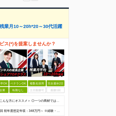
月10～20h*20～30代活躍
ビス(*)を提案しませんか？
卒OK
ベテランOK
複数名採用
完全週休2日
企業
転勤なし
土日面接可
面接1回
★学歴不問 ★職種・業種未経験歓迎 ★第二新卒歓迎 ＜こんな方にオススメ＞ ◎一つの商材ではなく、幅広い提案で勝負したい ◎成長企業でスケールの大きい仕事に挑戦したい ◎実力を評価されたい＆腰を据え
月給25万円～34万円以上＋各種手当＋残業代＋賞与年2回 初年度想定年収：348万円～ ※経験・能力を考慮のうえ優遇します。 ※上記にはエリア給（10,000円～15,000円）、見込み残業代（20