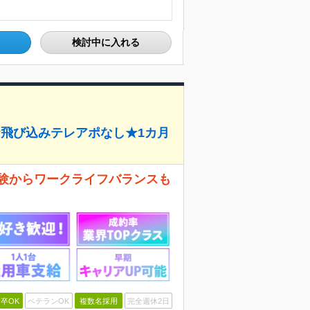
検討中に入れる
★飛び込みテレアポなし★1カ月
経験からワークライフバランスも
卒OK
ベテランOK
複数名採用
完全週休2日