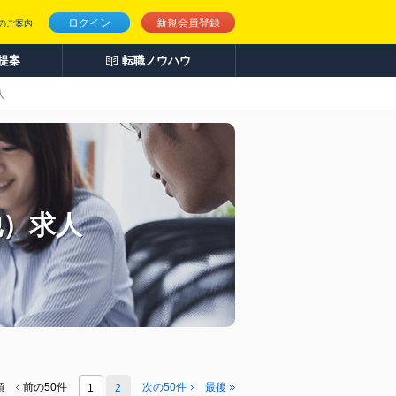
ログイン
新規会員登録
のご案内
人提案
転職ノウハウ
人
他）求人
頭
前の50件
次の50件
最後
1
2