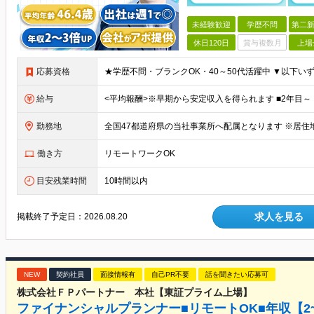
未経験歓迎
学歴不問
第二新
休日120日
賞与複数月
上場
応募資格
給与
勤務地
働き方
リモートワークOK
目安残業時間
10時間以内
求人を見る
掲載終了予定日：
2026.08.20
NEW
契約社員
面接情報有
自己PR不要
話を聞きたい応募可
株式会社ＦＰパートナー 本社【東証プライム上場】
ファイナンシャルプランナー■リモートOK■年収【2~