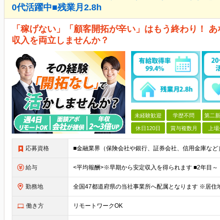
0代活躍中■残業月2.8h
「稼げない」「顧客開拓が辛い」はもう終わり！ 
収入を両立しませんか？
未経験歓迎
学歴不問
第二新
休日120日
賞与複数月
上場
応募資格
給与
勤務地
働き方
リモートワークOK