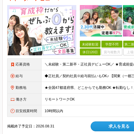
未経験歓迎
学歴不問
第二新
休日120日
賞与複数月
上場
応募資格
給与
勤務地
働き方
リモートワークOK
目安残業時間
10時間以内
求人を見る
掲載終了予定日：
2026.08.31