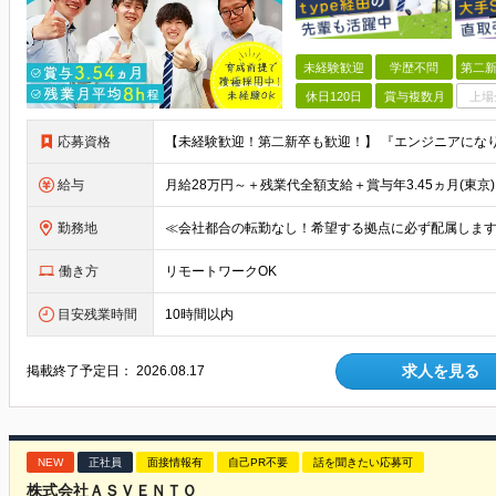
未経験歓迎
学歴不問
第二新
休日120日
賞与複数月
上場
応募資格
給与
勤務地
働き方
リモートワークOK
目安残業時間
10時間以内
求人を見る
掲載終了予定日：
2026.08.17
NEW
正社員
面接情報有
自己PR不要
話を聞きたい応募可
株式会社ＡＳＶＥＮＴＯ