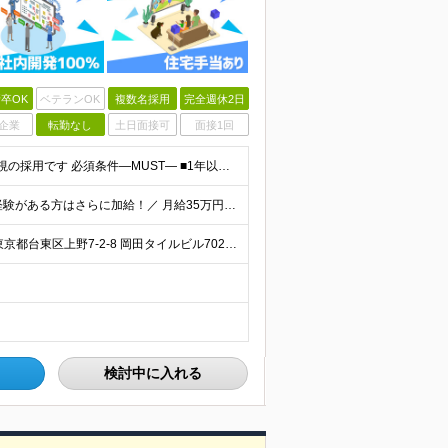
卒OK
ベテランOK
複数名採用
完全週休2日
企業
転勤なし
土日面接可
面接1回
◇学歴不問◇1年以上エンジニア経験がある方／人柄重視の採用です 必須条件―MUST― ■1年以上エンジニア経験がある方 ■C#、Java、Node.js、VB.NETを使った実務経験がある方 ＼こ
月給27万円～35万円＋賞与年2回＋各種手当 ＼豊かな経験がある方はさらに加給！／ 月給35万円～40万円＋賞与年2回＋各種手当 ※ご経験やスキル、前職給等を考慮して給与額を決定します
◇転勤なし・客先常駐なし・週2リモートOK 【本社】東京都台東区上野7-2-8 岡田タイルビル702 【第1分室】東京都台東区上野7-6-10 MSKビル4階 【第2分室】東京都台東区上野7-8-2
検討中に入れる