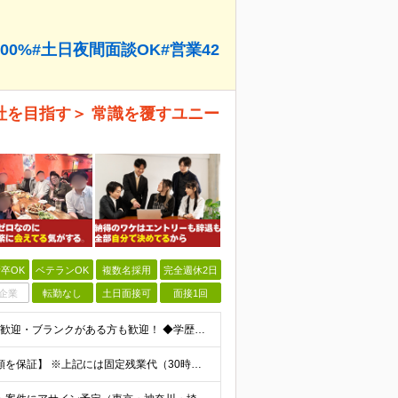
00%#土日夜間面談OK#営業42
社を目指す＞ 常識を覆すユニー
卒OK
ベテランOK
複数名採用
完全週休2日
企業
転勤なし
土日面接可
面接1回
≪スキルに自信がない方もOK！/言語不問≫ ★第二新卒歓迎・ブランクがある方も歓迎！ ◆学歴不問 ◆微経験OK（何らかのエンジニア実務経験を1年以上お持ちの方） ＼エンジニアの皆様の不満を解決しま
◇月給40万円～＋賞与（経験者） 【前職給与の総収入額を保証】 ※上記には固定残業代（30時間分／6万7000円～）が含まれています。超過分は時間外手当を別途支給。 ※試用期間3ヶ月（期間中は契約社員