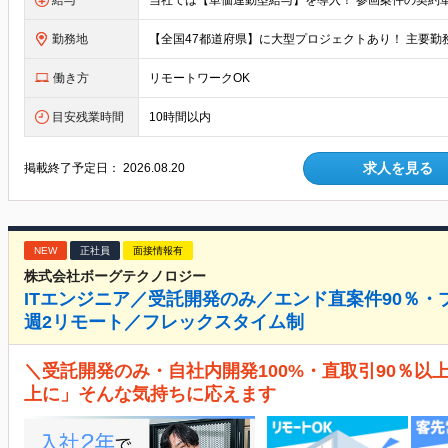
給与
勤務地
働き方
リモートワークOK
目安残業時間
10時間以内
求人を見る
掲載終了予定日：
2026.08.20
NEW
正社員
面接情報有
株式会社ボーグテクノロジー
ITエンジニア／受託開発のみ／エンド直案件90％
週2リモート／フレックスタイム制
＼受託開発のみ・自社内開発100%・直取引90％以
上に」そんな気持ちに応えます