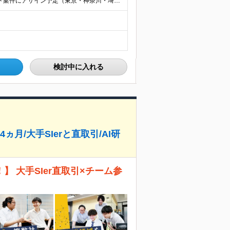
◇リモート率90％ ※常駐の場合は、全国のクライアント案件にアサイン予定（東京・神奈川・埼玉・千葉・愛知・大阪・福岡メイン） 【拠点】 ◆本社／東京都渋谷区道玄坂1丁目10番8号 渋谷道玄坂東急ビル
検討中に入れる
ヵ月/大手SIerと直取引/AI研
 大手SIer直取引×チーム参