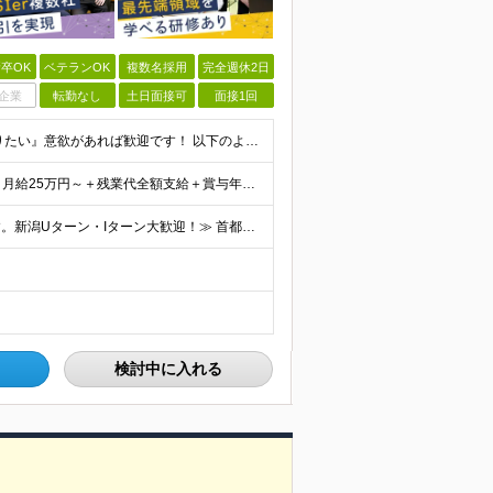
卒OK
ベテランOK
複数名採用
完全週休2日
企業
転勤なし
土日面接可
面接1回
【未経験歓迎！第二新卒も歓迎！】 『エンジニアになりたい』意欲があれば歓迎です！ 以下のような方も尚歓迎です！ ・学生時代に情報系の学部で学んでいた方 ・ITスクールや独学でプログラミングを学んだこ
月給28万円～＋残業代全額支給＋賞与年3.45ヵ月(東京) 月給25万円～＋残業代全額支給＋賞与年3.45ヵ月(新潟・長岡) 入社時想定年収： 392万円～ (東京) 350万円～ (新潟・長岡)
≪会社都合の転勤なし！希望する拠点に必ず配属します。新潟Uターン・Iターン大歓迎！≫ 首都圏(東京、神奈川、千葉、埼玉)または新潟市、長岡市周辺のお客様先または各拠点での勤務となります。 ■東京支社
検討中に入れる