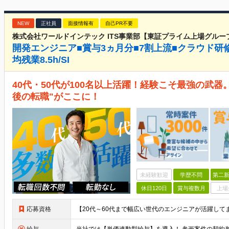
NEW
正社員
面接情報有
自己PR不要
株式会社ワールドインテック ITS事業部【東証プライム上場グルー
開発エンジニア■賞与3ヵ月分■7割上流■クラウド研
均残業8.5h/SI
40代・50代が100名以上活躍！経験こそ最強の武器
後の転職"がここに！
未経験歓迎
学歴不問
第二新
休日120日
賞与複数月
上場
応募資格