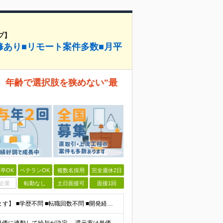
プ】
修あり■リモート案件多数■月平
。 年齢で選択肢を狭めない"最
卒OK
ベテランOK
複数名採用
完全週休2日
企業
転勤なし
土日面接可
面接1回
【20代～60代まで幅広い世代のエンジニアが活躍してます】 ■学歴不問 ■転職回数不問 ■開発経験（年数不問）をお持ちの方