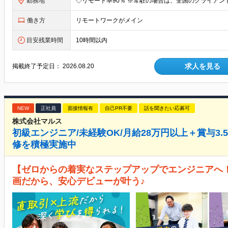
勤務地
働き方
リモートワークがメイン
目安残業時間
10時間以内
求人を見る
掲載終了予定日：
2026.08.20
NEW
正社員
面接情報有
自己PR不要
話を聞きたい応募可
株式会社マルス
初級エンジニア/未経験OK/月給28万円以上＋賞与3.54
修を積極実施中
【ゼロからの着実なステップアップでエンジニアへ！】
画だから、安心デビューが叶う♪