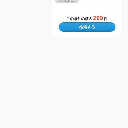
変更する
299
この条件の求人
件
検索する