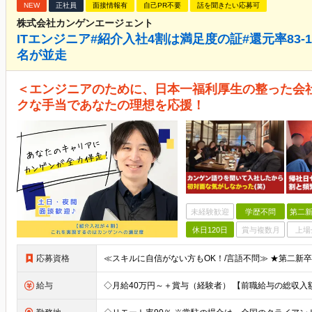
NEW
正社員
面接情報有
自己PR不要
話を聞きたい応募可
株式会社カンゲンエージェント
ITエンジニア#紹介入社4割は満足度の証#還元率83-1
名が並走
＜エンジニアのために、日本一福利厚生の整った会
クな手当であなたの理想を応援！
未経験歓迎
学歴不問
第二新
休日120日
賞与複数月
上場
応募資格
給与