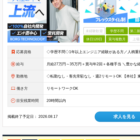
未経験歓迎
学歴不問
第二新
休日120日
賞与複数月
上場
応募資格
給与
勤務地
働き方
リモートワークOK
目安残業時間
20時間以内
求人を見る
掲載終了予定日：
2026.08.17