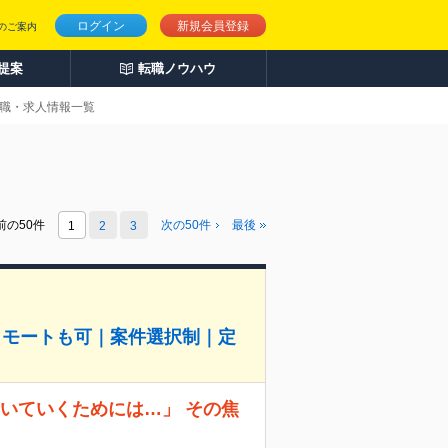
ログイン
新規会員登録
のご案内
人提案
転職ノウハウ
転職・求人情報一覧
前の50件
次の
50
件
最後
1
2
3
リモートも可｜案件選択制｜定
、ついていくためには…」 その焦