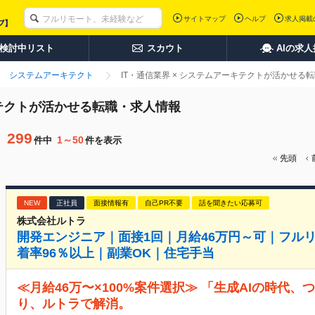
サイトマップ
ヘルプ
求人掲載
検討中リスト
スカウト
AIの求
システムアーキテクト
IT・通信業界 × システムアーキテクトが活かせる
キテクトが活かせる転職・求人情報
299
1～50
件中
件を表示
先頭
NEW
正社員
面接情報有
自己PR不要
話を聞きたい応募可
株式会社ルトラ
開発エンジニア｜面接1回｜月給46万円～可｜フル
着率96％以上｜副業OK｜住宅手当
≪月給46万〜×100%案件選択≫ 「生成AIの時代
り、ルトラで解消。