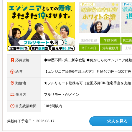
未経験歓迎
学歴不問
第二新
休日120日
賞与複数月
上場
応募資格
給与
勤務地
働き方
フルリモートがメイン
目安残業時間
10時間以内
求人を見る
掲載終了予定日：
2026.08.17