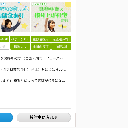
卒OK
ベテランOK
複数名採用
完全週休2日
企業
転勤なし
土日面接可
面接1回
◆学歴不問 / 第二新卒歓迎 ◆何かしらのエンジニア経験をお持ちの方 （言語・期間・フェーズ不問） 経験浅めの方も遠慮なくご応募ください！ ■入社前Q＆A ────── ◎実力に見合った報酬が手に
【エンジニア経験6年以上の方】 月給46万円～100万円（固定残業代含む） ※上記月給には月30時間分の固定残業代（月8万7,400円～月19万円）を含む。超過分は全額支給。 【エンジニア経験4年以
★フルリモート勤務も可（全国応募OK/住宅手当を支給します） ※案件によって常駐が必要になる場合があります。 ※希望がない限り、転勤はありません ※U・Iターン歓迎 ★ルトラの社員は全国各地で活躍中
検討中に入れる