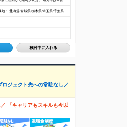
当社では【単価連動型給与】を導入！ 参画案件の契約単価に連動して給与が決定。 還元率は単価の【70％～80％】と東証プライム上場グループとして高水準です！（社会保険料・教育コスト含む） ■関東：月給
【全国47都道府県】に大型プロジェクトあり！ 主要勤務地： 北海道/宮城県/栃木県/埼玉県/千葉県/東京都/神奈川県/愛知県/大阪府/京都府/兵庫県/広島県/福岡県/熊本県 ※勤務エリアは、あなたの
検討中に入れる
・プロジェクト先への常駐なし／
上／ 「キャリアもスキルも今以