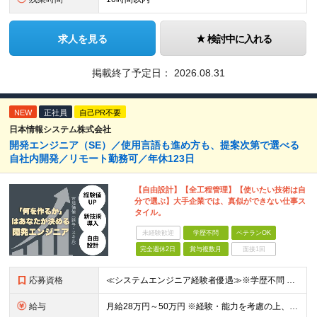
求人を見る
検討中に入れる
掲載終了予定日：
2026.08.31
NEW
正社員
自己PR不要
日本情報システム株式会社
開発エンジニア（SE）／使用言語も進め方も、提案次第で選べる
自社内開発／リモート勤務可／年休123日
【自由設計】【全工程管理】【使いたい技術は自
分で選ぶ】大手企業では、真似ができない仕事ス
タイル。
未経験歓迎
学歴不問
ベテランOK
完全週休2日
賞与複数月
面接1回
応募資格
≪システムエンジニア経験者優遇≫※学歴不問 【必須条件】 システム開発の実務経験をお持ちの方（年数不問） Java／C#／PHPなど、いずれかの開発経験 【歓迎する経験・志向】 開発経験2～5年程
給与
月給28万円～50万円 ※経験・能力を考慮の上、優遇 ※経験を考慮の上、決定します。