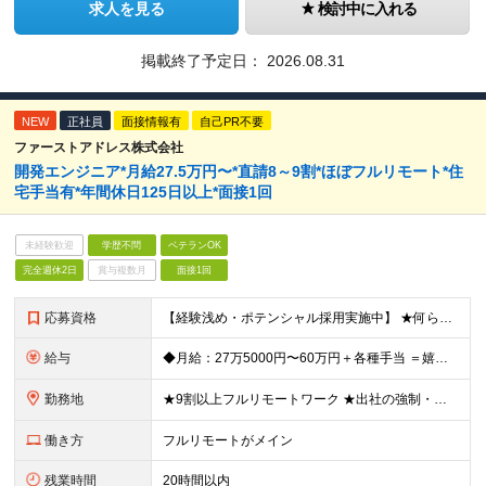
求人を見る
検討中に入れる
掲載終了予定日：
2026.08.31
NEW
正社員
面接情報有
自己PR不要
ファーストアドレス株式会社
開発エンジニア*月給27.5万円〜*直請8～9割*ほぼフルリモート*住
宅手当有*年間休日125日以上*面接1回
未経験歓迎
学歴不問
ベテランOK
完全週休2日
賞与複数月
面接1回
応募資格
【経験浅め・ポテンシャル採用実施中】 ★何らかの開発実務経験がある方 ┗半年〜1・2年程度でもOK！ ┗テスト・インフラ経験のみ、下流工程のみの方も大歓迎！ ┗開発エンジニアとして飛躍したい方も大歓迎
給与
◆月給：27万5000円〜60万円＋各種手当 ＝嬉しい手当が充実＝ ■住宅手当（全員支給！1年目:1.5万円、2年目:2万円、3年目〜:3万円/月） ※実家、賃貸、持ち家問わず、全員に支給 ■交通費
勤務地
★9割以上フルリモートワーク ★出社の強制・帰社日なし ◆本社、または都内23区内のプロジェクト先勤務 ※【本社】東京都港区高輪1-17-2 ※(変更の範囲)上記を除く当社関連勤務地
働き方
フルリモートがメイン
残業時間
20時間以内