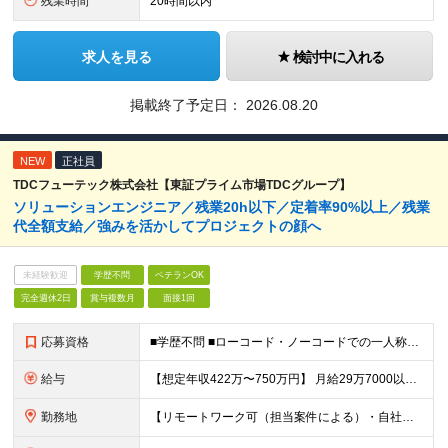
残業時間
20時間以内
求人を見る
検討中に入れる
掲載終了予定日：
2026.08.20
NEW
正社員
TDCフューテック株式会社【東証プライム市場TDCグループ】
ソリューションエンジニア／残業20h以下／定着率90%以上／残業
代全額⽀給／強みを活かしてプロジェクトの顔へ
未経験歓迎
学歴不問
ベテランOK
完全週休2日
賞与複数月
面接1回
応募資格
■学歴不問 ■ローコード・ノーコードでの一人称の開発経験をお持ちの方。 ＬServiceNow、AWS、OutSystems、 kintone、 Azureなどのスキルを想定。 ★ServiceNo
給与
【想定年収422万〜750万円】 ⽉給29万7000以上＋賞与年2回 ※経験・能力に応じて決定します ※残業代は別途全額支給します ※試用期間3ヶ月（給与・待遇に差異はありません）
勤務地
【リモートワーク可（担当案件による）・自社開発あり】 東京本社（中央区）または都内近郊（新宿・大手町・横浜・大宮・品川）・大阪市・新潟市などのプロジェクト先 ※勤務先は相談して決定します。 ※転勤は