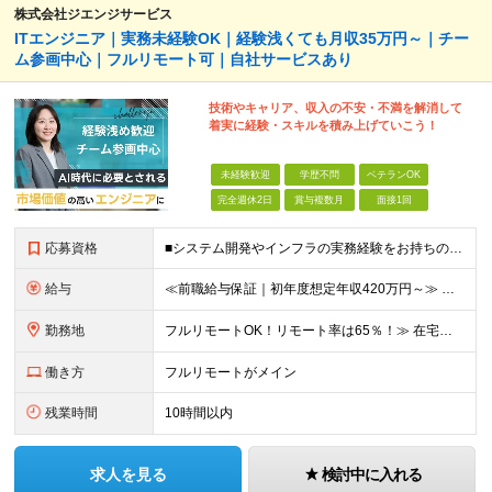
株式会社ジエンジサービス
ITエンジニア｜実務未経験OK｜経験浅くても月収35万円～｜チー
ム参画中心｜フルリモート可｜自社サービスあり
技術やキャリア、収入の不安・不満を解消して
着実に経験・スキルを積み上げていこう！
未経験歓迎
学歴不問
ベテランOK
完全週休2日
賞与複数月
面接1回
応募資格
■システム開発やインフラの実務経験をお持ちの方（言語・工程・年数不問） ■学歴不問 ┗システムサポートや運用保守・テスターなど幅広い経験の方も歓迎します！ ┗独学や実務未経験者といった方からの応募も歓
給与
≪前職給与保証｜初年度想定年収420万円～≫ 月給35万円以上＋決算賞与＋交通費 ※スキル・経験を考慮の上、優遇します ※上記月給には固定残業代月20時間分(4万5000円以上)を含みます。超過し
勤務地
フルリモートOK！リモート率は65％！≫ 在宅勤務または東京・神奈川・埼玉・千葉のお客様先での勤務 ■本社 東京都港区芝2-22-15 STKビル 1F (変更の範囲)上記を除く当社関連勤務地
働き方
フルリモートがメイン
残業時間
10時間以内
求人を見る
検討中に入れる