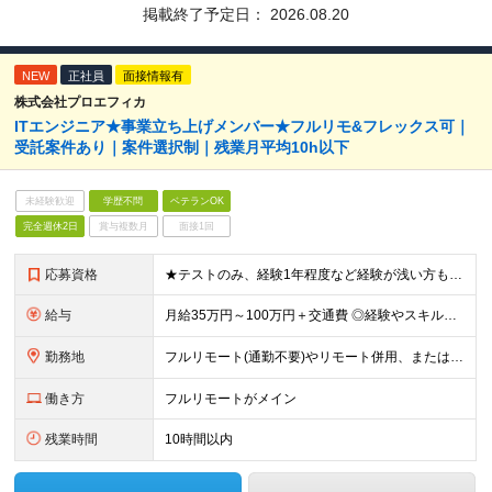
掲載終了予定日：
2026.08.20
NEW
正社員
面接情報有
株式会社プロエフィカ
ITエンジニア★事業立ち上げメンバー★フルリモ&フレックス可｜
受託案件あり｜案件選択制｜残業月平均10h以下
未経験歓迎
学歴不問
ベテランOK
完全週休2日
賞与複数月
面接1回
応募資格
★テストのみ、経験1年程度など経験が浅い方も歓迎します！ ■学歴不問 ■システム開発における実務経験をお持ちの方 ◎先輩のサポートなど経験が浅い方から、PLクラスまで、幅広い層を歓迎します ◎大規模
給与
月給35万円～100万円＋交通費 ◎経験やスキルを考慮し、最大限優遇します ◎上記月給は固定残業代月40時間分(月10万9,375～)を含みます。残業時間が超過した場合はその分追加支給します ◎試用
勤務地
フルリモート(通勤不要)やリモート併用、または首都圏を中心とするプロジェクト先での勤務 ★転勤はありません ■本社 東京都品川区西五反田3丁目15-6 リードシー目黒不動前ビル1-04 ※(変更
働き方
フルリモートがメイン
残業時間
10時間以内