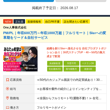
掲載終了予定日：
2026.08.17
NEW
正社員
面接情報有
自己PR不要
話を聞きたい応募可
One人事株式会社
PM/PL｜年収600万円～年収1000万超｜フルリモート｜SIerへの変
革期をリード＆自社サービス
組織を創りSIerへ進化させる 自社プロダクトポジ
ションあり｜30代ステップUP・40～50代の集大
成まで歓迎
未経験歓迎
学歴不問
ベテランOK
完全週休2日
賞与複数月
面接1回
応募資格
≪50代のカジュアル面談での内定実績あり！30代〜50代活躍中≫ ■学歴不問 ■国籍不問 ■PMやPL、チームリーダー、サブリーダーなどマネジメントの経験をお持ちの方 ★「マネジメント未経験だけど今後
給与
≪お客様や案件の紹介によりインセンティブを支給！≫ 月給40万円以上＋賞与年2回＋インセンティブ ◎経験やスキルを考慮の上、優遇します ◎上記月給は固定残業代月45時間分(月額9万1040円以上)
勤務地
≪全国からフルリモート可(通勤不要)！≫ 在宅勤務、または首都圏を中心とするお客様先 ★転勤はありません ■本社 東京都品川区南大井6-26-2 大森ベルポートB館8F
働き方
フルリモートがメイン