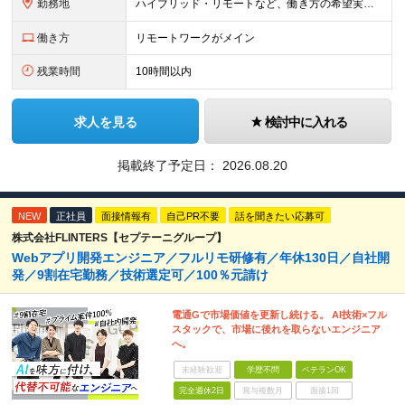
勤務地
ハイブリッド・リモートなど、働き方の希望実現率は100％！ ≪本社≫ 東京都豊島区東池袋3-2-3 第一主田ビル402号室 「晩ご飯は家族と一緒に食べたい」 島崎代表のそんなシンプルな想いから、当
働き方
リモートワークがメイン
残業時間
10時間以内
求人を見る
検討中に入れる
掲載終了予定日：
2026.08.20
NEW
正社員
面接情報有
自己PR不要
話を聞きたい応募可
株式会社FLINTERS【セプテーニグループ】
Webアプリ開発エンジニア／フルリモ研修有／年休130日／自社開
発／9割在宅勤務／技術選定可／100％元請け
電通Gで市場価値を更新し続ける。 AI技術×フル
スタックで、市場に後れを取らないエンジニア
へ。
未経験歓迎
学歴不問
ベテランOK
完全週休2日
賞与複数月
面接1回