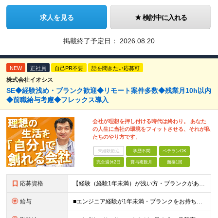
求人を見る
検討中に入れる
掲載終了予定日：
2026.08.20
NEW
正社員
自己PR不要
話を聞きたい応募可
株式会社イオシス
SE◆経験浅め・ブランク歓迎◆リモート案件多数◆残業月10h以内
◆前職給与考慮◆フレックス導入
会社が理想を押し付ける時代は終わり。 あなた
の人生に当社の環境をフィットさせる、それが私
たちのやり方です。
未経験歓迎
学歴不問
ベテランOK
完全週休2日
賞与複数月
面接1回
応募資格
【経験（経験1年未満）が浅い方・ブランクがある方も大歓迎です！】 ◆学歴不問 ◆何かしらのIT業界でのご経験をお持ちの方 ┗エンジニア経験だけでなく、ITサポートなど職種は不問です！ ＜こんな方にピ
給与
■エンジニア経験が1年未満・ブランクをお持ちの方 月給300,000円～320,000円（年収:420～448万円以上） ■1年以上のエンジニア経験をお持ちの方 月給320,000円～650,000