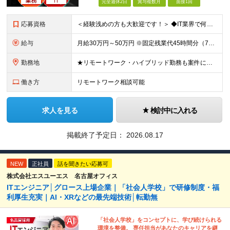
完全週休2日
賞与複数月
面接1回
応募資格
＜経験浅めの方も大歓迎です！＞ ◆IT業界で何かしらのエンジニア経験をお持ちの方 ◆学歴不問 ※第二新卒歓迎 ＜こんな方は特に歓迎します＞ ◎自分の実力を正当に評価してほしい方 ◎もっとスキルアップ
給与
月給30万円～50万円 ※固定残業代45時間分（7万8,100円～13万100円）含む。超過分は全額支給。 ※経験・スキル・前職給与などを考慮のうえ決定します。 ※今後の展望などをヒアリングの上、決定
勤務地
★リモートワーク・ハイブリッド勤務も案件により相談可能（案件により出社が必要な場合あり） ★希望がない限り転勤なし ■本社 東京都港区三田3丁目9番11号 RandL TAKANAWA GATEW
働き方
リモートワーク相談可能
求人を見る
検討中に入れる
掲載終了予定日：
2026.08.17
NEW
正社員
話を聞きたい応募可
株式会社エスユーエス 名古屋オフィス
ITエンジニア│グロース上場企業｜「社会人学校」で研修制度・福
利厚生充実｜AI・XRなどの最先端技術│転勤無
「社会人学校」をコンセプトに、学び続けられる
環境を整備。 専任担当があなたのキャリアを継