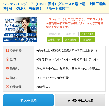
システムエンジニア（PM/PL候補）グロース市場上場・上流工程業
務│AI・XRあり│転勤無し│リモート相談可
「プレイヤーとしてだけでなく、 プロジェクト
全体を動かす立場で活躍したい」 そんな方をお
待ちしております。
未経験歓迎
学歴不問
ベテランOK
完全週休2日
賞与複数月
面接1回
応募資格
■高卒以上 ■開発のご経験2年～3年以上目安 （スキル問わず）
給与
■賞与年2回（7月・12月） ■昇給年1回（10月） ■「待機期間中」も給与は100%完全支給！ 月給36万円～50万円＋賞与年2回＋各種手当 ※記載の給与は想定金額となります。これまでのご経験・ス
勤務地
愛知県を中心に、岐阜県・三重県内のご希望エリアを選択いただけます。まずは選考内で、通勤可能エリアをお聞かせください。 ◎転勤無し ◎リモート相談可 ◎U・Iターン大歓迎 ■名古屋オフィス 愛知県名
働き方
リモートワーク相談可能
残業時間
20時間以内
求人を見る
検討中に入れる