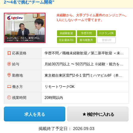
2〜4名で挑む“チーム開発”
未経験から、大手プライム案件のエンジニアへ。
1人にしないチームで育てます。
未経験歓迎
学歴不問
ベテランOK
完全週休2日
賞与複数月
面接1回
応募資格
学歴不問／職種未経験歓迎／第二新卒歓迎 ＜未経験・第二新卒の方＞ ・プログラミングの学習経験がある方（スクール／独学／専門学校いずれも可） ・モノづくりが好きで、自分で学び続けられる方 ※SE実務経
給与
月給30万円以上 〜 50万円以上 ※経験・能力を考慮のうえ、当社規定により優遇します。 ※年俸制（月給として支給）。 ※想定年収400万〜700万円。 【給与体系】 ・昇給：適宜（前年度実績：社員
勤務地
東京都台東区雷門2-6-1 雷門ミハマビル8F（本社） および東京23区内のプロジェクト先 ※常駐先（東京23区内）が変わることはありますが、転勤はありません。 ※社員の約7割が週2〜3日リモート勤
働き方
リモートワークOK
残業時間
20時間以内
求人を見る
検討中に入れる
掲載終了予定日：
2026.09.03