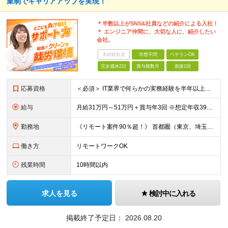
業制でキャリアアップを実現！
＊半数以上がSNS&社員などの紹介による入社！
＊ エンジニア仲間に、大切な人に、紹介したい
会社。
未経験歓迎
学歴不問
ベテランOK
完全週休2日
賞与複数月
面接1回
応募資格
＜必須＞ IT業界で何らかの実務経験を半年以上お持ちの方（使用言語不問） ＜こんなご希望があれば、ぜひ当社にご相談ください＞ ◎ スキルや成果にしっかり見合った給与を受け取りたい ◎ 残業を
給与
月給31万円～51万円＋賞与年3回 ※想定年収394万円～1,032万円 ★年間300万円の賞与実績あり ★平均昇給額3万円 ★エンジニアへの還元率75％（実質78.9%） ※経験・能力を考慮し
勤務地
《リモート案件90％超！》 首都圏（東京、埼玉、千葉、神奈川）、大阪、名古屋、福岡のプロジェクト先やリモートでの勤務となります。 ※面接から入社まで全てオンラインで完結できます！ ※帰社日自
働き方
リモートワークOK
残業時間
10時間以内
求人を見る
検討中に入れる
掲載終了予定日：
2026.08.20