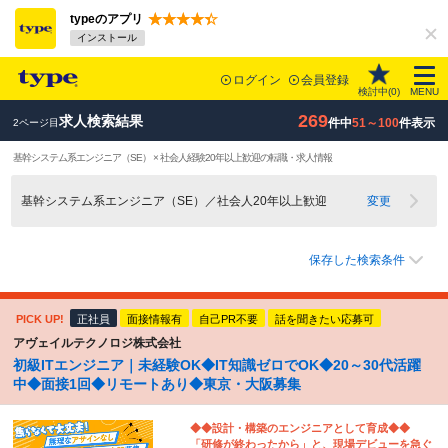
typeのアプリ
インストール
ログイン
会員登録
検討中(
0
)
MENU
269
求人検索結果
件中
51～100
件表示
2ページ目
基幹システム系エンジニア（SE） × 社会人経験20年以上歓迎の転職・求人情報
基幹システム系エンジニア（SE）／社会人20年以上歓迎
変更
保存した検索条件
PICK UP!
正社員
面接情報有
自己PR不要
話を聞きたい応募可
アヴェイルテクノロジ株式会社
初級ITエンジニア｜未経験OK◆IT知識ゼロでOK◆20～30代活躍
中◆面接1回◆リモートあり◆東京・大阪募集
◆◆設計・構築のエンジニアとして育成◆◆
「研修が終わったから」と、現場デビューを急ぐ