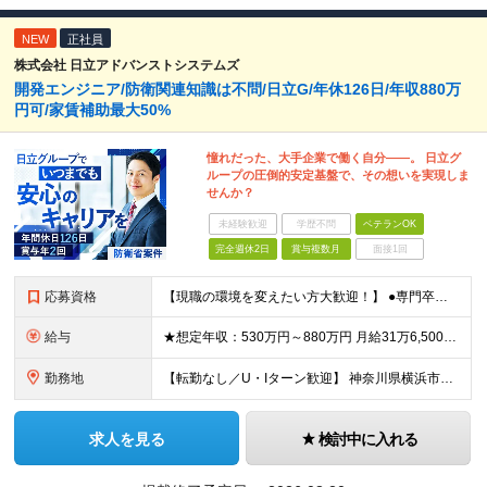
NEW
正社員
株式会社 日立アドバンストシステムズ
開発エンジニア/防衛関連知識は不問/日立G/年休126日/年収880万
円可/家賃補助最大50%
憧れだった、大手企業で働く自分――。 日立グ
ループの圧倒的安定基盤で、その想いを実現しま
せんか？
未経験歓迎
学歴不問
ベテランOK
完全週休2日
賞与複数月
面接1回
応募資格
【現職の環境を変えたい方大歓迎！】 ●専門卒以上 ●何らかのアプリケーション開発経験をお持ちの方 ※担当フェーズ（設計・構築・試験・保守など）、開発言語、防衛分野の知識は一切不問です！ ★求める人
給与
★想定年収：530万円～880万円 月給31万6,500円～47万2,500円＋賞与年2回＋各種手当 ※経験・年齢・スキルを考慮の上、当社規定により決定します。 ※残業代は別途全額支給します。 ※
勤務地
【転勤なし／U・Iターン歓迎】 神奈川県横浜市戸塚区吉田町292番地 ※(変更の範囲)上記を除く当社関連勤務地
求人を見る
検討中に入れる