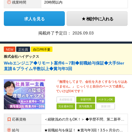
残業時間
20時間以内
求人を見る
検討中に入れる
掲載終了予定日：
2026.09.03
NEW
正社員
自己PR不要
株式会社ハイデックス
Webエンジニア◆リモート案件6～7割◆前職給与保証◆大手SIer
直請＆プライム半数以上◆賞与年3回
「無理をしてまで、会社を大きくするつもりはあ
りません。」 じっくりと自分のペースで成長し
ていけばOKです！
未経験歓迎
学歴不問
ベテランOK
完全週休2日
賞与複数月
面接1回
応募資格
＜経験浅めの方もOK！＞ ◆学歴不問、第二新卒OK ◆何らかのシステム開発経験（実務経験1年以上） ※Java、C#、PHPなどいわゆるオープン・Web系を想定しています ～こんな方を歓迎します！～
給与
★前職給与を保証！ ★賞与年3回！3.5ヶ月分の支給実績あり ◆月給25万円～45万円＋賞与年3回＋各種手当 ※経験・年齢・能力を考慮して決定いたします。 ※試用期間3ヶ月（期間中は諸手当の支給は