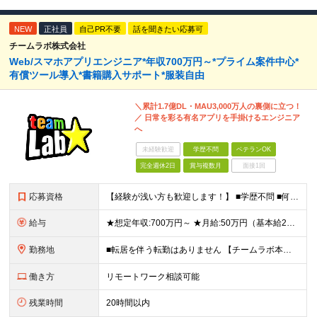
NEW
正社員
自己PR不要
話を聞きたい応募可
チームラボ株式会社
Web/スマホアプリエンジニア*年収700万円～*プライム案件中心*
有償ツール導入*書籍購入サポート*服装自由
＼累計1.7億DL・MAU3,000万人の裏側に立つ！
／ 日常を彩る有名アプリを手掛けるエンジニア
へ
未経験歓迎
学歴不問
ベテランOK
完全週休2日
賞与複数月
面接1回
応募資格
【経験が浅い方も歓迎します！】 ■学歴不問 ■何らかのプログラミング言語を用いた開発実務経験3年以上(言語不問) ＼こんな方に向いています／ ・有名アプリや数千万規模のサービス開発に携わりたい方 ・
給与
★想定年収:700万円～ ★月給:50万円（基本給22万円〜＋諸手当21万円1250円～） ※上記に固定残業代（68,750円/月40時間分）を含む。超過分は別途支給 ※試用期間3ヵ月あり。期間中の
勤務地
■転居を伴う転勤はありません 【チームラボ本社】 東京都千代田区神田小川町2-12 小川町進興ビル チームラボ本社他、会社が指定する場所 ※原則出社ですが、合理的な理由がある場合はリモート(在宅勤
働き方
リモートワーク相談可能
残業時間
20時間以内