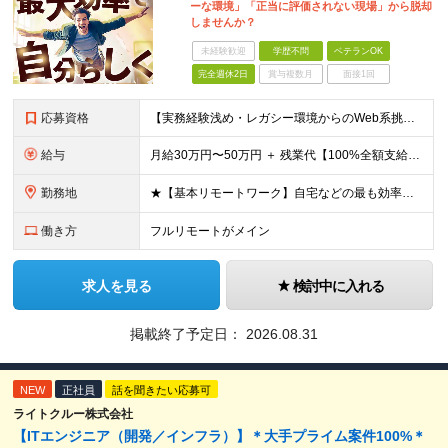
ーな環境」「正当に評価されない現場」から脱却
しませんか？
未経験歓迎
学歴不問
ベテランOK
完全週休2日
賞与複数月
面接1回
応募資格
【実務経験浅め・レガシー環境からのWeb系挑戦も大歓迎！】 ・何かしらのシステム開発実務経験がある方（言語・ジャンル・年数不問） ・月1回程度、秋葉原オフィスへの出社が可能な方 ※GoやGCP、Rea
給与
月給30万円〜50万円 ＋ 残業代【100%全額支給】＋ 決算賞与 ※上記は固定残業代（みなし残業）を含まない【基本給】の金額です！ ※試用期間なし（入社初月から満額支給） ※あなたの前職給与や経験
勤務地
★【基本リモートワーク】自宅などの最も効率よく働ける場所で開発に集中OK！ ・エンジニアの「働きやすさ」を最優先しており、基本リモートで働ける案件を厳選して獲得しています。 ・通勤ラッシュなどのストレ
働き方
フルリモートがメイン
求人を見る
検討中に入れる
掲載終了予定日：
2026.08.31
NEW
正社員
話を聞きたい応募可
ライトクルー株式会社
【ITエンジニア（開発／インフラ）】＊大手プライム案件100%＊