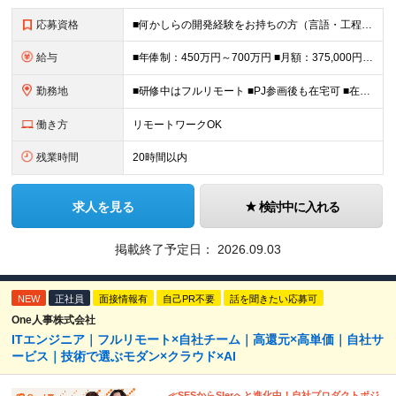
応募資格
■何かしらの開発経験をお持ちの方（言語・工程不問） ■学歴不問 ＊幅広い技術に挑戦したい方を歓迎！ ＼＼こんな方にピッタリ／／ □モダンな開発環境にチャレンジしたい方 □最新技術や大規模な案件に携わ
給与
■年俸制：450万円～700万円 ■月額：375,000円～583,333円 ※スキル・経験を考慮し決定 ※上記には固定残業代（45時間分／96,435円〜148,995円）を含む ※超過分は別途支
勤務地
■研修中はフルリモート ■PJ参画後も在宅可 ■在宅勤務手当あり ＜本社＞ 東京都新宿区西新宿8-17-1 住友不動産新宿グランドタワー27階 ※転勤なし （変更の範囲）会社の定める事業所
働き方
リモートワークOK
残業時間
20時間以内
求人を見る
検討中に入れる
掲載終了予定日：
2026.09.03
NEW
正社員
面接情報有
自己PR不要
話を聞きたい応募可
One人事株式会社
ITエンジニア｜フルリモート×自社チーム｜高還元×高単価｜自社サ
ービス｜技術で選ぶモダン×クラウド×AI
≪SESからSIerへと進化中！自社プロダクトポジ