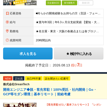
完全週休2日
賞与複数月
面接1回
応募資格
■何らかの開発経験をお持ちの方（言語・フェーズ不問） ■学歴不問 ☆「運用保守経験しかない」「PMやPLに挑戦したいけど機会がない…」そんな方もOK！当社で経験を積んでいただけます！ ＼このような方
給与
★賞与年3回｜年6.3ヶ月分支給実績 【愛知・大阪】 月給25.5万円～35万円＋各種手当＋賞与年2回＋業績賞与 ※上記には一律の地域手当2.5万円を含みます 【東京】 月給27万円～35万円＋各
勤務地
★名古屋・東京・大阪の各拠点または各プロジェクト先での勤務となります （愛知、岐阜、東京、埼玉、千葉、神奈川、大阪、兵庫、京都など） ★U・Iターン歓迎！原則転勤なし ★リモートワーク対応案件もあり
残業時間
20時間以内
求人を見る
検討中に入れる
7
掲載終了予定日：
2026.08.13
残り
日
NEW
正社員
自己PR不要
話を聞きたい応募可
株式会社GreanTech
開発エンジニア◆脱・客先常駐！100%受託・社内開発｜Go・
GCP等モダン環境｜基本リモート｜前給考慮
【客先常駐ゼロ／基本フルリモート】 「レガシ