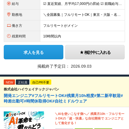
給与
☑︎ 直近実績、月平均17,000円の昇給 ☑︎ 前職給与100%保証 ☑︎ 実質還元率80～90% ☑︎ 待機時も給与は満額支給 月給35万円～70万円＋交通費など各種手当 ※想定年収：4,200
勤務地
＼全国募集｜フルリモートOK｜東京・大阪・名古屋エリアは出社案件も豊富／ 【1】フルリモートの場合…全国各地にて完全在宅勤務が可能！強制的な出社日もありません。 【2】出社の場合…本社、大阪支店、も
働き方
フルリモートがメイン
残業時間
10時間以内
求人を見る
検討中に入れる
掲載終了予定日：
2026.09.03
NEW
正社員
自己PR不要
株式会社ハイウェイテックジャパン
開発エンジニア#フルリモートOK#残業月10h程度#第二新卒歓迎#
時差出勤可#時間休取得OK#自社ミドルウェア
＼AIを使いこなす側へ／ 残業月10h・フルリモー
トOKの「超・快適」な自社開発で エンジニアと
して進化する！