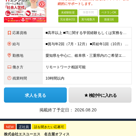
続的にサポートします。
未経験歓迎
学歴不問
ベテランOK
完全週休2日
賞与複数月
面接1回
応募資格
■高卒以上 ■ITに関する学習経験もしくは実務をお持ちの方 （スキルや期間問わず） ◎実務未経験の方（職業訓練校卒の方も大歓迎）
給与
■賞与年2回（7月・12月） ■昇給年1回（10月） ■「待機期間中」も給与は100%完全支給！ 月給24万円～50万円＋賞与年2回＋各種手当 ※記載の給与は想定金額となります。 これまでのご経験・
勤務地
愛知県を中心に、岐阜県・三重県内のご希望エリアを選択いただけます。 まずは選考内で、通勤可能エリアをお聞かせください！ ◎転勤無し ◎リモート相談可 ◎U・Iターン大歓迎 ■名古屋オフィス 愛知県
働き方
リモートワーク相談可能
残業時間
10時間以内
求人を見る
検討中に入れる
掲載終了予定日：
2026.08.20
NEW
正社員
話を聞きたい応募可
株式会社エスユーエス 名古屋オフィス