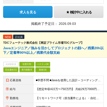
求人を見る
検討中に入れる
掲載終了予定日：
2026.09.03
NEW
正社員
TDCフューテック株式会社【東証プライム市場TDCグループ】
Javaエンジニア／強みを活かしてプロジェクトの顔へ／残業20h以
下／定着率90%以上／残業代全額⽀給
未経験歓迎
学歴不問
ベテランOK
完全週休2日
賞与複数月
面接1回
応募資格
■学歴不問 ■Javaを使用した設計～コーディング～テストまで一連の実務経験がある方
給与
【想定年収422万〜750万円】 ⽉給29万7000円以上＋賞与年2回 ※経験・能力に応じて決定します ※残業代は別途全額支給します ※試用期間3ヶ月（給与・待遇に差異はありません）
勤務地
【リモートワーク可（担当案件による）・自社開発あり】 東京本社（中央区）または都内近郊（新宿・大手町・横浜・大宮・品川）・大阪市・新潟市などのプロジェクト先 ※勤務先は相談して決定します。 ※転勤はあ