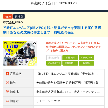
掲載終了予定日：
2026.08.20
NEW
正社員
株式会社ZERO
初級ITエンジニア(SE／PG)│脱・配属ガチャを実現する案件選択
制！あなたの成長に伴走します｜前職給与保証
経験が浅い今だからこそ、未来は変えられる。
会社都合の配属なんてナンセンス "次のステッ
プ"は自分で選ぼう――
未経験歓迎
学歴不問
ベテランOK
完全週休2日
賞与複数月
面接1回
応募資格
《MUST》 ITエンジニア実務経験「半年以上」の方 ※運用保守・テスト・監視や ヘルプデスク・開発補助等の経験でもOK ※言語・環境・工程・業界すべて不問 ※資格や技術領域も不問 ＼ZEROはこ
給与
★前職の給与を保証★ 月給30万円～45万円＋賞与年2回＋各種手当 ※経験やスキル等を考慮して決定 ※固定残業代含む 1ヶ月あたり6万1320円～14万円 （固定残業時間：1ヶ月あたり40時
勤務地
東京都渋谷区道玄坂1-12-1 渋谷マークシティウエスト14階 東京都新宿区西新宿6-5-1 新宿アイランドタワー6階 東京都新宿区新宿3丁目38－1 東京都豊島区南池袋1丁目28-2 東京都豊島区南
働き方
リモートワークOK