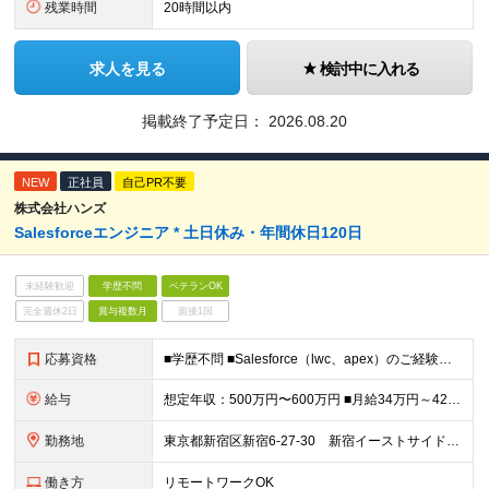
残業時間
20時間以内
求人を見る
検討中に入れる
掲載終了予定日：
2026.08.20
NEW
正社員
自己PR不要
株式会社ハンズ
Salesforceエンジニア * 土日休み・年間休日120日
未経験歓迎
学歴不問
ベテランOK
完全週休2日
賞与複数月
面接1回
応募資格
■学歴不問 ■Salesforce（lwc、apex）のご経験をお持ちの方 【求める人物像】 ・コミュニケーション力がある方（業務部門とお話しができる、したい方） ・技術的な向上心をお持ちの方（現在
給与
想定年収：500万円〜600万円 ■月給34万円～42万円＋賞与：年2回（6月／12月支給）※業績連動 ※現年収を考慮し、弊社規定により決定いたします。 ※想定年収：賞与・予算達成報奨・年間プロフィ
勤務地
東京都新宿区新宿6-27-30 新宿イーストサイドスクエアWest3階 (変更の範囲)上記を除く当社関連勤務地
働き方
リモートワークOK