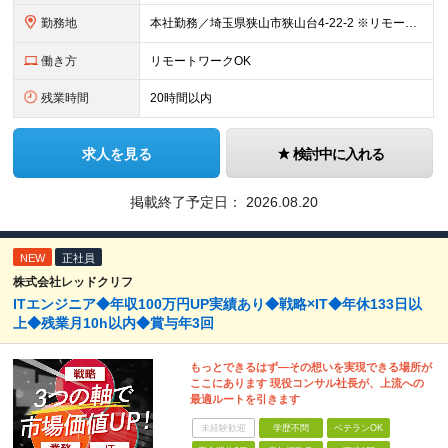
勤務地
本社勤務／埼玉県狭山市狭山台4-22-2 ※リモートワークと出社を併用可です。 (変更の範囲)上記を除く当社関連勤務地
働き方
リモートワークOK
残業時間
20時間以内
求人を見る
検討中に入れる
掲載終了予定日：
2026.08.20
NEW
正社員
株式会社レッドクリフ
ITエンジニア◆年収100万円UP実績あり◆戦略×IT◆年休133日以
上◆残業月10h以内◆賞与年3回
もっとできるはず―その想いを実現できる場所が
ここにあります 現役コンサル社長が、上流への
最適ルートを引きます
未経験歓迎
学歴不問
ベテランOK