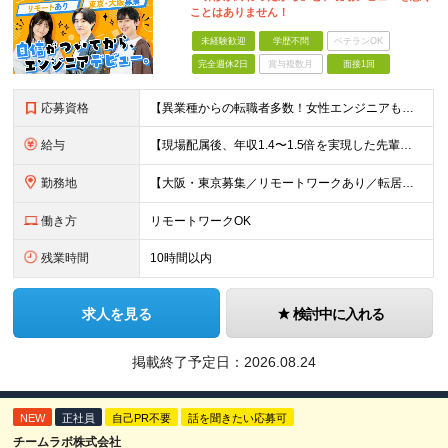
ことはありません！
未経験歓迎
学歴不問
ベテランOK
完全週休2日
賞与複数月
面接1回
応募資格
【異業種からの転職者多数！女性エンジニアも活躍中】 ◆学歴不問 ◆未経験OK ≪こんな方を歓迎しています≫ ◎未経験から成長できる環境で活躍したい方 ◎大学やスクールでIT系のスキルを学んだことのあ
給与
【現場配属後、年収1.4〜1.5倍を実現した先輩も！残業代全額支給】 ◆給与は経験やスキルに応じて決定します ◆年俸制250万円～350万円（1/12を月々支給） ≪年収UPの例≫ ◎飲食業からのキ
勤務地
【大阪・東京募集／リモートワークあり／転居を伴う転勤なし】 東京本社、大阪事務所、または東京23区内・関西（大阪・兵庫）の各クライアント先勤務 ◆入社後、約1年間はクライアント先ではなく 自社内（東
働き方
リモートワークOK
残業時間
10時間以内
求人を見る
検討中に入れる
掲載終了予定日：
2026.08.24
NEW
正社員
自己PR不要
話を聞きたい応募可
チームラボ株式会社