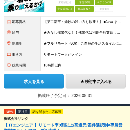
未経験歓迎
学歴不問
ベテランOK
完全週休2日
賞与複数月
面接1回
応募資格
【第二新卒・経験の浅い方も歓迎！】 ■Java または .NET（C#等）を用いたWebシステム開発経験がある方 ※学歴不問・ブランクのある方も歓迎！ ＼こんな方にピッタリの環境です！／ ★AI（C
給与
★みなし残業代なし！残業代は別途全額支給します◎ ★リモート用のノートPCの支給あり ★賞与年2回＆毎年昇給しているメンバーも！ ★想定年収400万円～600万円 【月給】28万5,000円〜42万
勤務地
★フルリモート もOK！ご自身の生活スタイルに合わせて選択可能です◎ ★転勤なし＆「赤羽橋」から徒歩3分の駅チカ 【本社】東京都港区三田1-4-28 三田国際ビル18F ＼18階から見えるダイナミ
働き方
リモートワークがメイン
残業時間
10時間以内
求人を見る
検討中に入れる
掲載終了予定日：
2026.08.31
NEW
正社員
話を聞きたい応募可
株式会社リンク
【 ITエンジニア 】リモート率9割以上/高還元/案件選択制×専属営