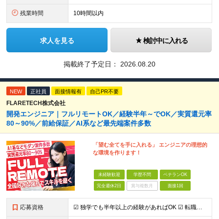
残業時間
10時間以内
求人を見る
検討中に入れる
掲載終了予定日：
2026.08.20
NEW
正社員
面接情報有
自己PR不要
FLARETECH株式会社
開発エンジニア｜フルリモートOK／経験半年～でOK／実質還元率
80～90%／前給保証／AI系など最先端案件多数
「望む全てを手に入れる」 エンジニアの理想的
な環境を作ります！
未経験歓迎
学歴不問
ベテランOK
完全週休2日
賞与複数月
面接1回
応募資格
☑︎ 独学でも半年以上の経験があればOK ☑︎ 転職回数・ブランク不問 ☑︎ 学歴不問 ☑︎ スキルチェンジ可 下記いずれかの実務経験をお持ちの方 ■システム開発 ┗言語・工程・業界・ジャンルなどは