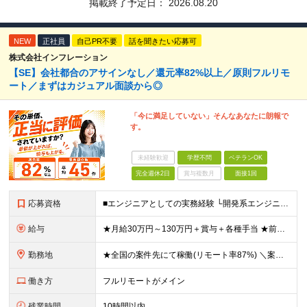
掲載終了予定日：
2026.08.20
NEW
正社員
自己PR不要
話を聞きたい応募可
株式会社インフレーション
【SE】会社都合のアサインなし／還元率82%以上／原則フルリモ
ート／まずはカジュアル面談から◎
「今に満足していない」そんなあなたに朗報で
す。
未経験歓迎
学歴不問
ベテランOK
完全週休2日
賞与複数月
面接1回
応募資格
■エンジニアとしての実務経験 └開発系エンジニア／サーバ／NWの設計・構築や運用・保守／テクサポ経験／Web系 等 ◎学歴・ブランク・転職回数不問。20代、30代、40代が幅広く活躍中！ ◎選考はW
給与
★月給30万円～130万円＋賞与＋各種手当 ★前職給与保証 ※給与は案件単価に完全連動 ※案件の契約内容や昇給、賞与額はすべて開示いたします。 ※上記給与には、月30時間の固定残業代（57,143円
勤務地
★全国の案件先にて稼働(リモート率87%) ＼案件は「100%選択制」なので、理想の働き方が可能！／ ＼＼フルリモート・ハイブリッド・フル出社から選択可能です／／ ※事務作業／帰社日はありません
働き方
フルリモートがメイン
残業時間
10時間以内