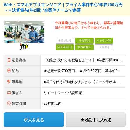
Web・スマホアプリエンジニア｜プライム案件中心*年収700万円
～＋決算賞与(年2回) *全案件チームで参画
仕様書通りの毎日はもう終わり。 顧客の課題抽
出から実装まで、すべて手掛けられる。
未経験歓迎
学歴不問
ベテランOK
完全週休2日
賞与複数月
面接1回
応募資格
【経験が浅い方も歓迎します！】 ■学歴不問 ■何らかのプログラミング言語を用いた開発実務経験3年以上(言語不問) ＼こんな方に向いています／ ・仕様書通りの開発から抜け出し、より主体的に関わりたい方
給与
★想定年収:700万円～ ★月給:50万円（基本給22万円〜＋諸手当21万円1250円～） ※上記に固定残業代（68,750円/月40時間分）を含む。超過分は別途支給 ※試用期間3ヵ月あり。期間中の
勤務地
■転居を伴う転勤はありません 【チームラボ本社】 東京都千代田区神田小川町2-12 小川町進興ビル チームラボ本社他、会社が指定する場所 ※原則出社ですが、合理的な理由がある場合はリモート(在宅勤
働き方
リモートワーク相談可能
残業時間
20時間以内
求人を見る
検討中に入れる