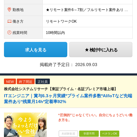
勤務地
★リモート案件6～7割／フルリモート案件あり ★希望を考慮して決定します 東京都、神奈川県、千葉県、埼玉県内の各プロジェクト先となります。 ＜本社＞埼玉県桶川市泉1丁目3番31号 ＜神田オフィス＞
働き方
リモートワークOK
残業時間
10時間以内
求人を見る
検討中に入れる
掲載終了予定日：
2026.09.03
NEW
終了間近
正社員
株式会社システムリサーチ【東証プライム・名証プレミア市場上場】
ITエンジニア｜賞与6.3ヶ月実績*プライム案件多数*AI/IoTなど先端
案件あり*残業月14h*定着率92%
“圧倒的”じゃなくていい。自分にちょうどいい働
き方を。
未経験歓迎
学歴不問
ベテランOK