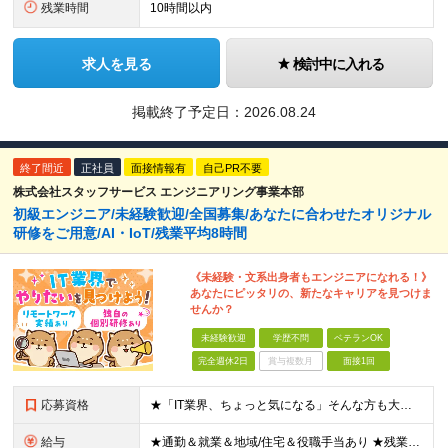
残業時間
10時間以内
求人を見る
検討中に入れる
掲載終了予定日：
2026.08.24
終了間近
正社員
面接情報有
自己PR不要
株式会社スタッフサービス エンジニアリング事業本部
初級エンジニア/未経験歓迎/全国募集/あなたに合わせたオリジナル
研修をご用意/AI・IoT/残業平均8時間
《未経験・文系出身者もエンジニアになれる！》
あなたにピッタリの、新たなキャリアを見つけま
せんか？
未経験歓迎
学歴不問
ベテランOK
完全週休2日
賞与複数月
面接1回
応募資格
★「IT業界、ちょっと気になる」そんな方も大歓迎！ ■学歴不問 ■未経験・第二新卒歓迎 ■知識・経験はこれから身につけていければOK！ □■ステップアップ■□ 社内システム開発やインフラ構築などジャ
給与
★通勤＆就業＆地域/住宅＆役職手当あり ★残業代は全額支給 ★選べる給与制度あり！ ■東京・神奈川・千葉・埼玉勤務の場合 月給24.5万円～55万円＋諸手当 （残業代は全額支給） (20,000円の