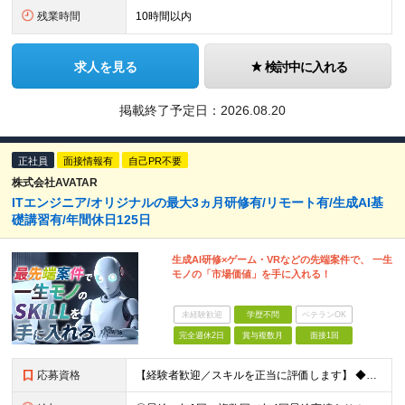
残業時間
10時間以内
求人を見る
検討中に入れる
掲載終了予定日：
2026.08.20
正社員
面接情報有
自己PR不要
株式会社AVATAR
ITエンジニア/オリジナルの最大3ヵ月研修有/リモート有/生成AI基
礎講習有/年間休日125日
生成AI研修×ゲーム・VRなどの先端案件で、 一生
モノの「市場価値」を手に入れる！
未経験歓迎
学歴不問
ベテランOK
完全週休2日
賞与複数月
面接1回
応募資格
【経験者歓迎／スキルを正当に評価します】 ◆学歴不問 ◆ITエンジニアとしての実務経験をお持ちの方（年数・分野不問） 「今の環境ではスキルアップの実感がない」 「もっと幅広い技術に挑戦したい」 「