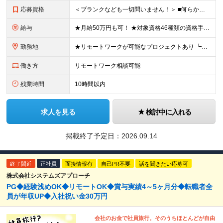
応募資格
＜ブランクなども一切問いません！＞ ■何らかのシステム開発経験をお持ちの方 （開発・インフラ不問） ■学歴不問 ★女性社員が多く活躍している環境です！ 例として、役員、部門長の中には女性もいます。
給与
★月給50万円も可！ ★対象資格46種類の資格手当あり 月給27万円～50万円＋各種手当＋インセンティブ ※試用期間3ヶ月あり（期間中の給与・待遇に差異なし） ※上記月給には6.7時間分・1万円以上
勤務地
★リモートワークが可能なプロジェクトあり ┗出社8割リモート2割！ 東京オフィス、または東京・神奈川・埼玉・千葉のプロジェクト先での勤務となります。 ＼オンライン面接実施中！／ ★上京をしたい方など
働き方
リモートワーク相談可能
残業時間
10時間以内
求人を見る
検討中に入れる
掲載終了予定日：
2026.09.14
終了間近
正社員
面接情報有
自己PR不要
話を聞きたい応募可
株式会社システムズアプローチ
PG◆経験浅めOK◆リモートOK◆賞与実績4～5ヶ月分◆転職者全
員が年収UP◆入社祝い金30万円
会社のお金で社員旅行。そのうちほとんどが自由