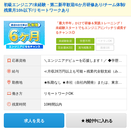
初級エンジニア/未経験・第二新卒歓迎/6か月研修あり/チーム体制/
残業月10h以下/リモートワークあり
「最大半年」かけて研修＆実践トレーニング！
未経験スタートでもエンジニアにバッチリ成長す
るチャンス◎
未経験歓迎
学歴不問
ベテランOK
完全週休2日
賞与複数月
面接1回
応募資格
＼エンジニアデビューを応援します！／ ◆学歴不問 ≪このような方にぴったりです！≫ ・安定した会社で腰を据えて成長したい ・IT業界で手に職をつけたい ・風通しの良い会社でのびのび働きたい など
給与
≪月収28万円以上も可能＋残業代全額支給（みなし残業なし）≫ 内訳：月収28万円＝月給25万5,000円＋家賃補助（住宅手当）2万5,000円 ★通勤手当（月3万円まで） ★家族手当（配偶者：月1万円
勤務地
★転勤なし ★本社（自社内開発）または、東京23区・横浜のプロジェクト先での勤務です 【本社】 東京都千代田区内神田3-10-8 NSFTビル ★「テスト・運用」ではなく「システム開発」からスタート
働き方
リモートワークOK
残業時間
10時間以内
求人を見る
検討中に入れる