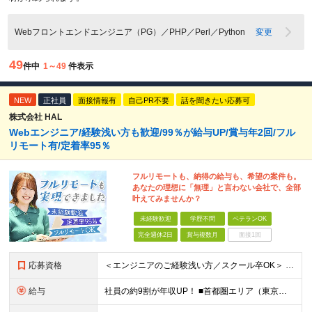
Webフロントエンドエンジニア（PG）／PHP／Perl／Python
変更
49
件中
1～49
件表示
NEW
正社員
面接情報有
自己PR不要
話を聞きたい応募可
株式会社 HAL
Webエンジニア/経験浅い方も歓迎/99％が給与UP/賞与年2回/フル
リモート有/定着率95％
フルリモートも、納得の給与も、希望の案件も。
あなたの理想に「無理」と言わない会社で、全部
叶えてみませんか？
未経験歓迎
学歴不問
ベテランOK
完全週休2日
賞与複数月
面接1回
応募資格
＜エンジニアのご経験浅い方／スクール卒OK＞ ◆学歴不問 ◆未経験OK ＜こんな方は大歓迎！＞ ◎今の収入に不満がある方 ◎新しい言語・スキルに挑戦したい方 ◎腰を据えて活躍したい方 ◎頑張りを評価
給与
社員の約9割が年収UP！ ■首都圏エリア（東京、神奈川、千葉、埼玉勤務） 月給25万円～26万円（固定残業代含む） ※固定残業代は、時間外労働の有無に関わらず17時間分を30,000円～31,200