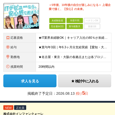
＜5年後、10年後の自分が楽しみになる＞ 上場企
業で描く、【安心】の未来。
未経験歓迎
学歴不問
ベテランOK
完全週休2日
賞与複数月
面接1回
応募資格
★IT業界未経験OK｜キャリア入社の80％が未経験スタート！ ★第二新卒OK ★学歴不問 ＼このような方を歓迎しています！／ ・IT業界に興味があり、ゼロから学ぶ意欲がある方 ・社会人経験（業界不問
給与
★賞与年3回｜年6.3ヶ月分支給実績 【愛知・大阪】 月給25.5万円～35万円＋各種手当＋賞与年2回＋業績賞与 ※上記には一律の地域手当2.5万円を含みます 【東京】 月給27万円～35万円＋各
勤務地
★名古屋・東京・大阪の各拠点または各プロジェクト先での勤務となります （愛知、岐阜、東京、埼玉、千葉、神奈川、大阪、兵庫、京都など） ★U・Iターン歓迎！原則転勤なし ★リモートワーク対応案件もあり
残業時間
20時間以内
求人を見る
検討中に入れる
5
掲載終了予定日：
2026.08.13
残り
日
NEW
正社員
株式会社インファンクォーレ