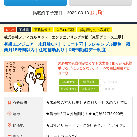
5
掲載終了予定日：
2026.08.13
残り
日
NEW
正社員
面接情報有
自己PR不要
話を聞きたい応募可
株式会社メディカルネット エンジニアリング本部【東証グロース上場】
初級エンジニア｜未経験OK｜リモート可｜フレキシブル勤務｜残
業月15時間以内｜住宅補助あり｜6時間勤務デー制度
未経験でも自信がなくても大丈夫！困ったら絶対
助ける 「ほっとかない」チームで自社開発デビ
ュー◎
未経験歓迎
学歴不問
ベテランOK
完全週休2日
賞与複数月
面接1回
応募資格
★未経験の方大歓迎！ ★自社サービスの会社でIT業界デビューを目指しましょう◎ ■学歴不問 ＼以下のような方大歓迎／ ◎ITの仕事に興味がある ◎エンジニアとしてキャリアを築きたい ◎社会貢献性の高
給与
★賞与年2回＆昇給随時！★ ■月給26万2,000円～33万円＋賞与年2回＋交通費 ※前職の給与やスキルを考慮し決定します ※固定残業代（月45時間分／6万9,000円～8万7,000円）を含みます
勤務地
★出社とリモートワークを組み合わせたハイブリッド勤務！ ★幡ヶ谷駅から徒歩1分！ 【本社】 東京都渋谷区幡ヶ谷1-34-14 宝ビル3F ※(変更の範囲)上記を除く当社関連勤務地