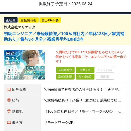
掲載終了予定日：
2026.08.24
正社員
面接情報有
自己PR不要
株式会社マリエッタ
初級エンジニア／未経験歓迎／100％自社内／年休128日／家賃補
助あり／賞与3ヶ月分／残業月平均10H以内
＼興味だけでOK！"ITが得意"じゃなくていい／
何かをつくる意欲こそ、エンジニアへの第一歩で
す！
未経験歓迎
学歴不問
ベテランOK
完全週休2日
賞与複数月
面接1回
応募資格
＼type経由で複数名の入社実績あり！／ ★学歴・実務経験不問 ★プログラミングへの興味・意欲がある方 PCの基本操作ができれば、専門的なITスキルは不問です。 「エンジニアとして成長したい」という
給与
＼家賃補助あり！頑張りは能力給と成果給で給与に還元！／ ★賞与3か月分&資格手当も充実 ★社宅制度あり（当社契約の賃貸住宅の場合は家賃を50％負担／最大5万円） ※社宅制度をご利用される場合は、礼金
勤務地
《100％自社内勤務／リモートワークもOK》 下記いずれかでの勤務となりますのでお選びください（ご希望に沿わない配属はありません） ■東京本社／東京都台東区浅草橋5-5-5 キムラビル4F ■広島オ
働き方
リモートワークOK