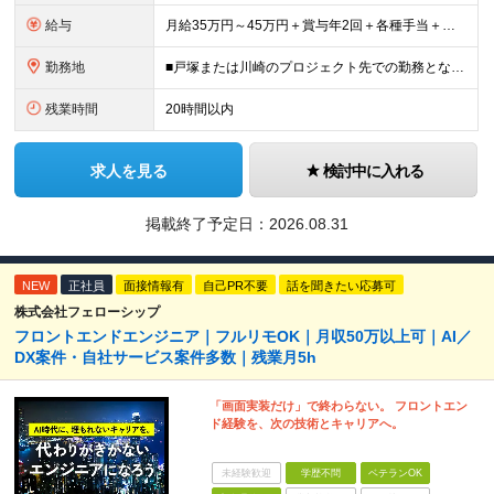
給与
月給35万円～45万円＋賞与年2回＋各種手当＋残業代全額支給 ※経験・能力、前職給与を考慮の上、決定いたします ※試用期間3ヵ月(試用期間中と本採用後の待遇の差異はありません) ＊＊ 安定した収入
勤務地
■戸塚または川崎のプロジェクト先での勤務となります ■転居を伴う転勤はありません ※他案件へ参画の場合は、本社または神奈川・都内のプロジェクト先での勤務となります 【本社】 神奈川県横浜市中区富士
残業時間
20時間以内
求人を見る
検討中に入れる
掲載終了予定日：
2026.08.31
NEW
正社員
面接情報有
自己PR不要
話を聞きたい応募可
株式会社フェローシップ
フロントエンドエンジニア｜フルリモOK｜月収50万以上可｜AI／
DX案件・自社サービス案件多数｜残業月5h
「画面実装だけ」で終わらない。 フロントエン
ド経験を、次の技術とキャリアへ。
未経験歓迎
学歴不問
ベテランOK