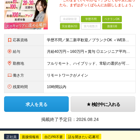
「このままでいいのかな？」少しでも不安に思っ
たら、まずはざっくばらんにお話ししましょう。
未経験歓迎
学歴不問
ベテランOK
完全週休2日
賞与複数月
面接1回
応募資格
学歴不問／第二新卒歓迎／ブランクOK ＜WEB面談1回のみ！即日内定も◎＞ 【応募条件】 ・ITエンジニアとして1年以上の実務経験をお持ちの方 ※インフラ・開発・言語・工程・業界など不問 ※転職回
給与
月給40万円～160万円＋賞与 ◎エンジニア平均年収820万円 ◎入社した全員が年収UPしています！（前職年収180万円UP） ◎単価連動型：還元率83％～最大100%だから高収入が実現 ◎待機時給
勤務地
フルリモート、ハイブリッド、常駐の選択が可能＆帰社日なし ●下記エリアを中心とするクライアント先、または自宅にて勤務 首都圏：東京・埼玉・千葉・神奈川 関西：大阪・兵庫・京都・滋賀・奈良・和歌山 東
働き方
リモートワークがメイン
残業時間
10時間以内
求人を見る
検討中に入れる
掲載終了予定日：
2026.08.24
正社員
面接情報有
自己PR不要
話を聞きたい応募可