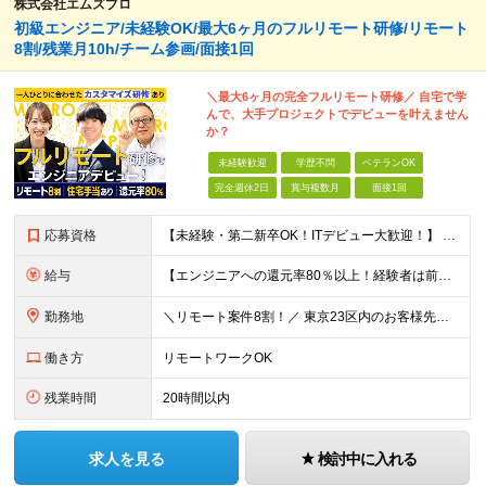
株式会社エムズプロ
初級エンジニア/未経験OK/最大6ヶ月のフルリモート研修/リモート
8割/残業月10h/チーム参画/面接1回
＼最大6ヶ月の完全フルリモート研修／ 自宅で学
んで、大手プロジェクトでデビューを叶えません
か？
未経験歓迎
学歴不問
ベテランOK
完全週休2日
賞与複数月
面接1回
応募資格
【未経験・第二新卒OK！ITデビュー大歓迎！】 ●学歴不問 ＼こんな方をお待ちしております！／ ★手に職をつけて、将来の不安をなくしたい方 ★学校のように学べる研修を受けたい方 ★お節介なくらい温か
給与
【エンジニアへの還元率80％以上！経験者は前職給与105～140％保証】 ■賞与年2回＋業績賞与 ■年収960万円以上も可能！ ■みなし残業代なし◎残業代は別途全額支給 月給25万円以上＋賞与年2回
勤務地
＼リモート案件8割！／ 東京23区内のお客様先にて勤務していただきます。 本社所在地：神奈川県横浜市瀬谷区本郷3-1-17 第2斉藤ビル2F (変更の範囲)上記を除く当社関連勤務地
働き方
リモートワークOK
残業時間
20時間以内
求人を見る
検討中に入れる