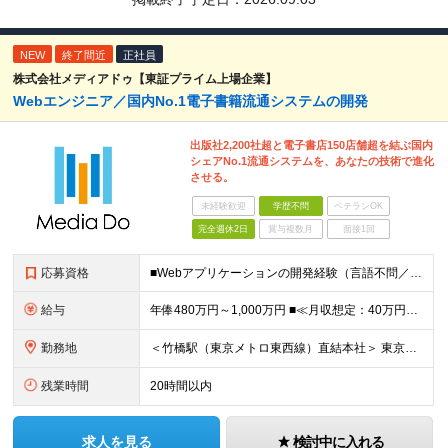
NEW
終了間近
正社員
株式会社メディアドゥ【東証プライム上場企業】
Webエンジニア／国内No.1電子書籍流通システムの開発
出版社2,200社超と電子書店150店舗超を結ぶ国内
シェアNo.1流通システムを、あなたの技術で進化
させる。
未経験歓迎
学歴不問
ベテランOK
完全週休2日
賞与複数月
面接1回
応募資格
■Webアプリケーションの開発経験（言語不問／目安1年以上） ※Java, PHP, Ruby, Python, Goなど、いずれかの言語でWEB開発経験があればOKです。 ■学歴不問 □複数名採用
給与
年俸480万円～1,000万円 ■≪月収想定：40万円～83万円≫ ・担当いただく業務範囲やマネジメントの有無など、役割に応じて決定します ・年俸額を12分割し、毎月支給します ・試用期間3カ月あり
勤務地
＜竹橋駅（東京メトロ東西線）直結本社＞ 東京都千代田区一ツ橋一丁目1番1号パレスサイドビル5F・8F （変更の範囲）上記を除く当社関連勤務地
残業時間
20時間以内
求人を見る
検討中に入れる