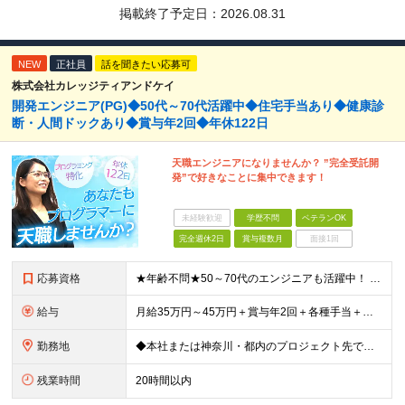
掲載終了予定日：
2026.08.31
NEW
正社員
話を聞きたい応募可
株式会社カレッジティアンドケイ
開発エンジニア(PG)◆50代～70代活躍中◆住宅手当あり◆健康診
断・人間ドックあり◆賞与年2回◆年休122日
天職エンジニアになりませんか？ ”完全受託開
発”で好きなことに集中できます！
未経験歓迎
学歴不問
ベテランOK
完全週休2日
賞与複数月
面接1回
応募資格
★年齢不問★50～70代のエンジニアも活躍中！ ◆JavaまたはC言語系（C#、C++、C）を使用した開発経験をお持ちの方 ◆学歴不問 「定年を迎えたが、まだまだ頑張りたい」 「技術の現場から離れ
給与
月給35万円～45万円＋賞与年2回＋各種手当＋残業代全額支給 ※経験・能力、前職給与を考慮の上、決定いたします ※試用期間3ヵ月(試用期間中と本採用後の待遇の差異はありません) ＊＊ 安定した収入
勤務地
◆本社または神奈川・都内のプロジェクト先での勤務となります ◆転居を伴う転勤はありません 【本社】 神奈川県横浜市中区富士見町2-1 ※(変更の範囲)上記を除く当社関連勤務地
残業時間
20時間以内