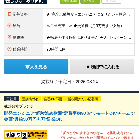
完全週休2日
賞与複数月
面接1回
応募資格
★*完全未経験からエンジニアになりたい人歓迎*★ ・未経験OK ・第2新卒OK ・専門卒以上 ★type経由で入社した社員も在籍しています♪ ▼下記のような方もぜひご応募ください ◎研修が充実してい
給与
≪手当充実！≫ ◆交通費（月5万円まで支給） ◆残業代全額支給 ◆家族手当（配偶者：1万円／子1人：5000円 ※月額） ◆役職手当（最大13万円 ※月額） ◆地域手当（東京1万円/月、大阪5000円
勤務地
★転居を伴う転勤はありません ★U・I・JターンOK！ ★広島支店を2026年11月新設予定 ★お客様先に常駐する案件でも、在宅OKの場合は自社オフィスに出社し、チームで相談しながら仕事を進めています
残業時間
20時間以内
求人を見る
検討中に入れる
掲載終了予定日：
2026.08.24
正社員
面接情報有
自己PR不要
話を聞きたい応募可
株式会社ブランチ
開発エンジニア*経験浅め歓迎*定着率約90％*リモートOK*チームで
参画*月給30万円も可*副業OK
「ずっと今のままなのかな…」と悩むあなたへ。
ブランチは、学び方から開発のイロハまで教えま