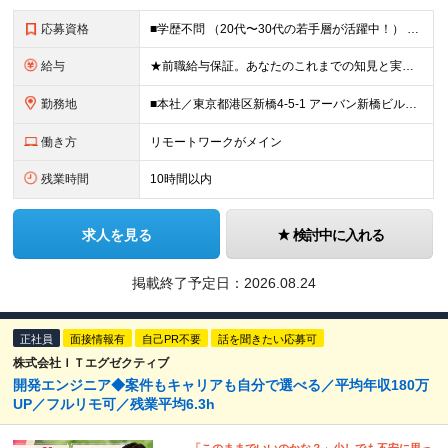
応募資格
■学歴不問 （20代〜30代の若手層が活躍中！） ■IT業界にて何かしらの実務経験をお持ちの方 【職種未経験歓迎／第二新卒歓迎】 ＊開発実務経験がなくても、勉強しているヤル気な方。 ※独学で開発をし
給与
★前職給与保証。あなたのこれまでの知見と実績を正当に評価します。 【IT実務経験者】 ◆月給30万円～（賞与2回/年 ＊理論年収 450万以上） ★経験者はスキルに応じて＜月給45万円～＞も可能で
勤務地
■本社／東京都港区新橋4-5-1 アーバン新橋ビル11F ※(変更の範囲)上記を除く当社関連勤務地 【82.7％がリモートワーク／転勤なし】 本社もしくは東京都近郊の取引先での勤務となります。
働き方
リモートワークがメイン
残業時間
10時間以内
求人を見る
検討中に入れる
掲載終了予定日：
2026.08.24
正社員
面接情報有
自己PR不要
話を聞きたい応募可
株式会社ＩＴエグゼクティブ
開発エンジニア◆案件もキャリアも自分で選べる／平均年収180万
UP／フルリモ可／残業平均6.3h