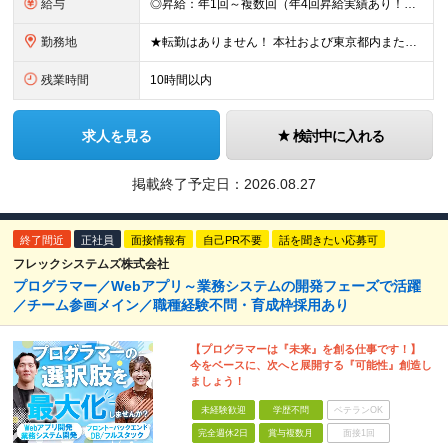
給与
◎昇給：年1回～複数回（年4回昇給実績あり！） ◎1000万円以上も可／20代後半で複数在籍！ 【ITエンジニア業務経験者】 ◆月給30万円～80万円(固定残業代含む)＋各種手当 ※経験者は試用期間
勤務地
★転勤はありません！ 本社および東京都内または 首都圏を中心とするプロジェクト先での勤務となります。 ※勤務地選択可 ※希望は最大限考慮します ※入社後の転居を伴う転勤なし ◆本社オフィス 東京都
残業時間
10時間以内
求人を見る
検討中に入れる
掲載終了予定日：
2026.08.27
終了間近
正社員
面接情報有
自己PR不要
話を聞きたい応募可
フレックシステムズ株式会社
プログラマー／Webアプリ～業務システムの開発フェーズで活躍
／チーム参画メイン／職種経験不問・育成枠採用あり
【プログラマーは『未来』を創る仕事です！】
今をベースに、次へと展開する『可能性』創造し
ましょう！
未経験歓迎
学歴不問
ベテランOK
完全週休2日
賞与複数月
面接1回