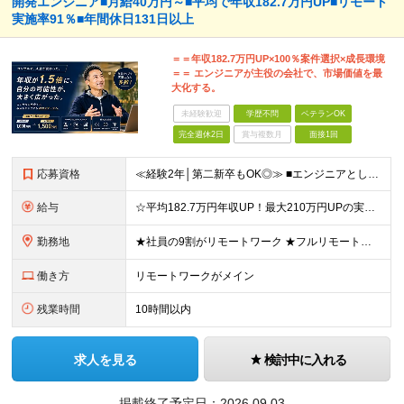
開発エンジニア■月給40万円～■平均で年収182.7万円UP■リモート
実施率91％■年間休⽇131⽇以上
＝＝年収182.7万円UP×100％案件選択×成長環境
＝＝ エンジニアが主役の会社で、市場価値を最
大化する。
未経験歓迎
学歴不問
ベテランOK
完全週休2日
賞与複数月
面接1回
応募資格
≪経験2年│第二新卒もOK◎≫ ■エンジニアとして実務経験をお持ちの方（2年以上） ■学歴不問 ＼意欲重視の採用です／ 「経歴に自信がない」という方も、 "今後挑戦したいこと""スキルアップしたいこ
給与
☆平均182.7万円年収UP！最大210万円UPの実績もあり ☆スキルにより月給100万円スタートも可能◎ 月給40万円～100万円＋決算賞与＋各種手当 ～給与イメージ～ ■経験2年以上…月給40
勤務地
★社員の9割がリモートワーク ★フルリモート案件もあり ★地方からの応募も歓迎！／転居を伴う転勤なし 東京23区を中心としたプロジェクト先での勤務です。 ～～～～～～～～～～～ 【東京⇒地方へUタ
働き方
リモートワークがメイン
残業時間
10時間以内
求人を見る
検討中に入れる
掲載終了予定日：
2026.09.03