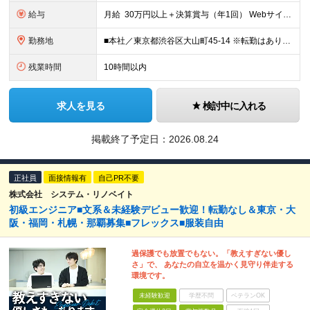
給与
月給 30万円以上＋決算賞与（年1回） Webサイトの実務経験＋マネジメント経験をお持ちの方は 月給40～120万円＋各種手当＋決算賞与（年1回） での採用も可能です！ ※経験や能力を考慮の上、決
勤務地
■本社／東京都渋谷区大山町45-14 ※転勤はありません。腰を据えて長く活躍していただけます ※(変更の範囲)上記を除く当社関連勤務地
残業時間
10時間以内
求人を見る
検討中に入れる
掲載終了予定日：
2026.08.24
正社員
面接情報有
自己PR不要
株式会社 システム・リノベイト
初級エンジニア■文系＆未経験デビュー歓迎！転勤なし＆東京・大
阪・福岡・札幌・那覇募集■フレックス■服装自由
過保護でも放置でもない。「教えすぎない優し
さ」で、 あなたの自立を温かく見守り伴走する
環境です。
未経験歓迎
学歴不問
ベテランOK