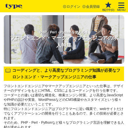
ログイン
会員登録
検討中(
0
)
MENU
PHP・Perl・Pythonを使える！
フロントエンド・マークアップエンジニアの求
人特集
コーディングと、より高度なプログラミング知識が必要なフ
ロントエンド・マークアップエンジニアの仕事
フロントエンドエンジニアやマークアップエンジニアといった仕事は、デザイ
ナーのデザインをもとにHTML、CSSによるコーディングを行う仕事です。
コーダーとの違いは適切な構造化、検索エンジン対策、より高度なJavaScript
やPHPの設計や実装、WordPressなどのCMS構築やカスタマイズという様々
な知識が必要だということです。
特にフロントエンドエンジニアはプログラマーに近い職業で、webサイトだけ
でなくアプリケーションの開発を行うこともあるので、多くの技術が必要とさ
れます。
そのため、PHP・Perl・Pythonなど様々なプログラミング言語を理解できる人
材が求められます。