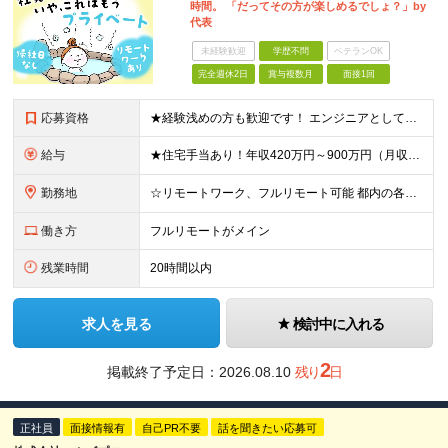
時間。 「だってその方が楽しめるでしょ？」by
代表
未経験歓迎
学歴不問
ベテランOK
完全週休2日
賞与複数月
面接1回
応募資格
★経験浅めの方も歓迎です！ エンジニアとしてマイペースに成長してける環境をお探しなら、まずは“元エンジニア”の社長・野﨑と話に来てください！ ◆オープン・Web系システム、汎用機システムの開発経験を
給与
★住宅手当あり！年収420万円～900万円（月収28万～60万円） ★当社への転職者全員が、前職と比べて年収アップを実現しています！ ■実務経験5年以上 ＜年収600万円～（月収39.5万円～）※各
勤務地
☆リモートワーク、フルリモート可能 都内の各プロジェクト先にてご勤務いただきます。 勤務地は、希望を考慮して決定いたします。 ※会社都合による転勤はありません ※変更の範囲：上記を除く当社関連勤務
働き方
フルリモートがメイン
残業時間
20時間以内
求人を見る
検討中に入れる
2
掲載終了予定日：
2026.08.10
残り
日
正社員
面接情報有
自己PR不要
話を聞きたい応募可