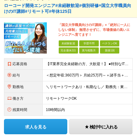
ローコード開発エンジニア#未経験歓迎#個別研修×国立大学職員向
けのIT講師#リモート可#年休125日
「国立大学職員向けのIT講師」×「絶対に一人に
しない体制」 無理させずに、市場価値の高いエ
ンジニアへ育てます！
未経験歓迎
学歴不問
ベテランOK
完全週休2日
賞与複数月
面接1回
応募資格
【IT業界完全未経験の方、大歓迎！】 ●特別なITスキルや知識は一切不問です！ ※学歴不問 ～1つでも当てはまる方は大歓迎！～ ★「IT業界に興味があるけど知識がない」という方 ★「誰かに質問しやす
給与
＜想定年収:360万円＞ 月給25万円～＋諸手当＋決算賞与＋寸志の計2回（住宅補助あり） ※経験・スキルを考慮の上決定 ※固定残業代（30時間分／4万8000円～）含む。超過分は別途全額支給 ※試用期
勤務地
＼リモートワークあり・転勤なし／ 勤務先：東京都23区、神奈川県、千葉県、埼玉県の各プロジェクト先 ※リモートワーク可能ですが案件により変更の場合がございます。 ■本社 東京都豊島区南池袋1-16-
働き方
リモートワークOK
残業時間
10時間以内
求人を見る
検討中に入れる