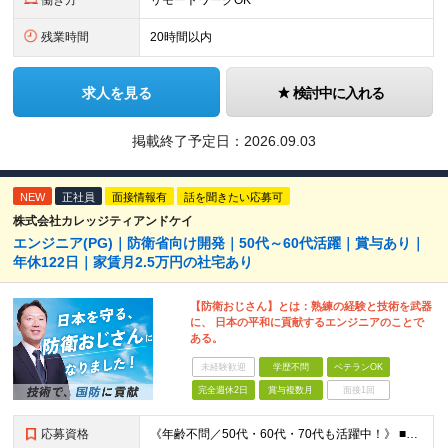
働き方
リモートワークOK
残業時間
20時間以内
求人を見る
検討中に入れる
掲載終了予定日：
2026.09.03
NEW
正社員
面接情報有
話を聞きたい応募可
株式会社カレッジティアンドケイ
エンジニア(PG)｜防衛省向け開発｜50代～60代活躍｜賞与あり｜
年休122日｜家賃月2.5万円の社宅あり
【防衛おじさん】とは：熟練の経験と技術を武器
に、 日本の平和に貢献するエンジニアのことで
ある。
未経験歓迎
学歴不問
ベテランOK
完全週休2日
賞与複数月
面接1回
応募資格
《年齢不問／50代・60代・70代も活躍中！》 ■JavaまたはC言語系（C#、C++、C）を使用した開発経験をお持ちの方 ■学歴不問 「定年を迎えたが、まだまだ頑張りたい」 「技術の現場から離れて