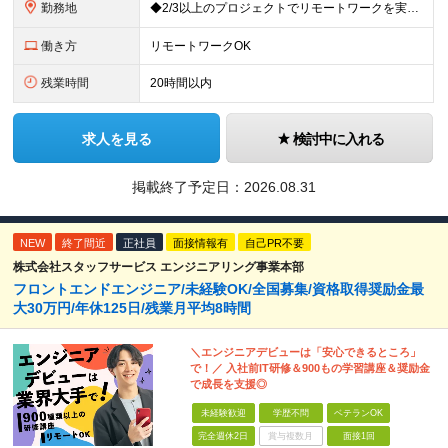
勤務地
◆2/3以上のプロジェクトでリモートワークを実施中！ ≪自社拠点≫ ・東京本社／東京都千代田区丸の内二丁目6番1号 丸の内パークビルディング6階 ・関西支社／⼤阪府⼤阪市中央区安⼟町2-3-13 ⼤
働き方
リモートワークOK
残業時間
20時間以内
求人を見る
検討中に入れる
掲載終了予定日：
2026.08.31
NEW
終了間近
正社員
面接情報有
自己PR不要
株式会社スタッフサービス エンジニアリング事業本部
フロントエンドエンジニア/未経験OK/全国募集/資格取得奨励金最
大30万円/年休125日/残業月平均8時間
＼エンジニアデビューは「安心できるところ」
で！／ 入社前IT研修＆900もの学習講座＆奨励金
で成長を支援◎
未経験歓迎
学歴不問
ベテランOK
完全週休2日
賞与複数月
面接1回