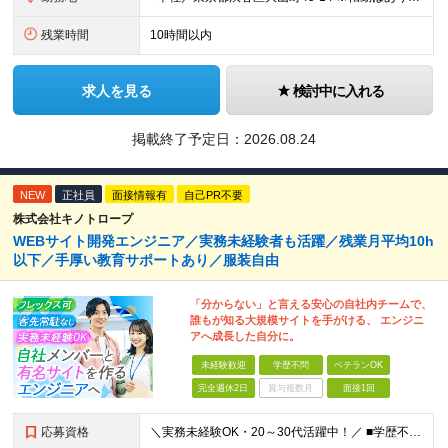
残業時間
10時間以内
求人を見る
検討中に入れる
掲載終了予定日：
2026.08.24
NEW
正社員
面接情報有
自己PR不要
株式会社キノトロープ
WEBサイト開発エンジニア／実務未経験者も活躍／残業月平均10h
以下／手厚い教育サポートあり／服装自由
「分からない」と言える安心の自社内チームで、
誰もが知る大規模サイトを手がける、 エンジニ
アへ成長した自分に。
未経験歓迎
学歴不問
ベテランOK
完全週休2日
賞与複数月
面接1回
応募資格
＼実務未経験OK・20～30代活躍中！／ ■学歴不問 ■プログラミングに少しでも触れた経験がある方 ┗言語や学習方法は不問／独学で勉強中の方も大歓迎です！ ＼こんな方にピッタリの環境です！／ ・客先