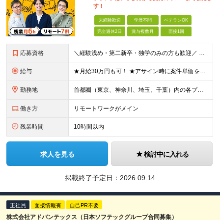
す！
未経験歓迎
学歴不問
ベテランOK
完全週休2日
賞与複数月
面接1回
応募資格
＼経験浅め・第二新卒・独学のみの方も歓迎／ ■学歴不問 ■ITに関する知識・素養・経験をお持ちの方 ┗例えば下記のような方を想定しています ・学校やスクールで学んでいた方 ・テスター経験者 ・インフラ
給与
★月給30万円も可！ ★アサイン時に案件単価を全て公開！ ★賞与年2回（月給と賞与合わせて売上の60%から65%） 月給30万円～＋賞与年2回（月給と賞与合わせて売上の60%から65%）＋残業手当＋
勤務地
首都圏（東京、神奈川、埼玉、千葉）内の各プロジェクト先 ※お住まいの地域を考慮します ■本社：東京都港区芝浦3-15-2 山本ビル5F ※（変更の範囲）上記を除く、当社関連勤務地
働き方
リモートワークがメイン
残業時間
10時間以内
求人を見る
検討中に入れる
掲載終了予定日：
2026.09.14
正社員
面接情報有
自己PR不要
株式会社アドバンテックス（日本ソフテックグループ合同募集）