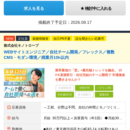
求人を見る
検討中に入れる
掲載終了予定日：
2026.08.17
NEW
正社員
面接情報有
自己PR不要
話を聞きたい応募可
株式会社キノトロープ
WEBサイトエンジニア／自社チーム開発／フレックス／複数
CMS・モダン環境／残業月10h以内
業界最強の「型」×最先端トレンドを融合。 10
0％直接取引・自社完結のチーム開発で 市場価値
を磨きませんか？
未経験歓迎
学歴不問
ベテランOK
完全週休2日
賞与複数月
面接1回
応募資格
～工程、分野は不問。自社の仲間とモノづくりをしたい方歓迎します。～ ■学歴不問 ■プログラミングの実務経験が3年以上ある方 ～このような希望も当社なら大歓迎です！～ ・使用する言語や技術が固定化され
給与
月給 30万円以上＋決算賞与（年1回） ◆月給30～55万円＋各種手当＋決算賞与（年1回） ┗プログラミングの実務経験が3年以上をお持ちの方 ◆月給40～120万円＋各種手当＋決算賞与（年1回）
勤務地
■本社／東京都渋谷区大山町45-14 ※転勤はありません。腰を据えて長く活躍していただけます ※(変更の範囲)上記を除く当社関連勤務地