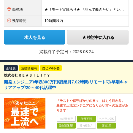
勤務地
★リモート実績あり★ 『地元で働きたい』という希望に、業界トップクラス約7,000件の取引事業所数、90,000件以上のプロジェクトから検討をいたします。 全国の取引先での就業となります（沖縄を除
残業時間
10時間以内
求人を見る
検討中に入れる
掲載終了予定日：
2026.08.24
正社員
面接情報有
自己PR不要
株式会社ＲＥＡＢＩＬＩＴＹ
開発エンジニア/年収800万円/残業月7.02時間/リモート可/早期キャ
リアアップ/20～40代活躍中
「テストや保守ばかりの日々」はもう終わり。
最速で上流エンジニアになりたい方への近道があ
ります！
未経験歓迎
学歴不問
ベテランOK
完全週休2日
賞与複数月
面接1回