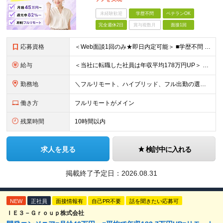
未経験歓迎
学歴不問
ベテランOK
完全週休2日
賞与複数月
面接1回
応募資格
＜Web面談1回のみ★即日内定可能＞ ■学歴不問 ■エンジニアとしての実務経験1年以上 （開発・インフラ・技術・工程など不問）
給与
＜当社に転職した社員は年収平均178万円UP＞ 月給45万円～120万円＋賞与＋各手当 ※経験・能力などを考慮の上、決定します ※案件の契約内容（月単金など）や昇給、賞与額はすべてシステム上で開示し
勤務地
＼フルリモート、ハイブリッド、フル出勤の選択可＆帰社日なし／ 【下記エリアを中心とするクライアント先または自宅にて勤務】 ■首都圏：東京・埼玉・千葉・神奈川 ■関西：大阪・兵庫・京都・滋賀・奈良・和
働き方
フルリモートがメイン
残業時間
10時間以内
求人を見る
検討中に入れる
掲載終了予定日：
2026.08.31
NEW
正社員
面接情報有
自己PR不要
話を聞きたい応募可
ＩＥ３－Ｇｒｏｕｐ株式会社