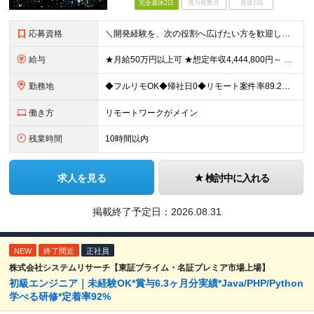
完全週休2日
賞与複数月
面接1回
応募資格
＼開発経験を、次の役割へ広げたい方を歓迎します／ ■HTML、CSS、JavaScriptを使用した実務経験を1年以上お持ちの方 ■APIを利用した画面・機能開発の経験、または基礎知識をお持ちの方
給与
★月給50万円以上可 ★想定年収4,444,800円～ ★転職時に50万円～300万円の年収UP事例あり！ ★入社1年で年収が120万円上がった社員もいます！ 月給370,400円〜 ※経験やスキル
勤務地
◆フルリモOK◆帰社日0◆リモート案件率89.2%◆希望を考慮／転居を伴う転勤なし 一都三県のクライアント先＋在宅勤務（案件により異なります） 【本社】東京都千代田区内幸町2-2-3 日比谷国際ビル
働き方
リモートワークがメイン
残業時間
10時間以内
求人を見る
検討中に入れる
掲載終了予定日：
2026.08.31
NEW
終了間近
正社員
株式会社システムリサーチ【東証プライム・名証プレミア市場上場】
初級エンジニア｜未経験OK*賞与6.3ヶ月分実績*Java/PHP/Python
学べる研修*定着率92%