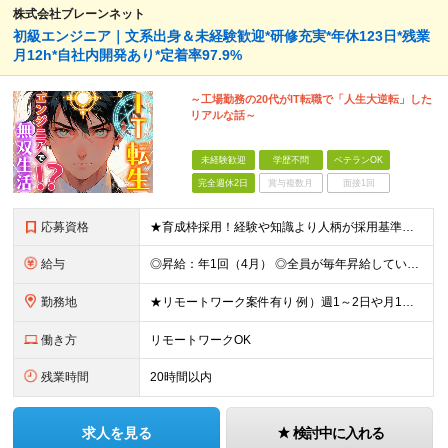
株式会社ブレーンネット
初級エンジニア｜文系出身＆未経験歓迎*研修充実*年休123日*残業
月12h*自社内開発あり*定着率97.9%
～工場勤務の20代がIT転職で「人生大逆転」した
リアルな話～
未経験歓迎
学歴不問
ベテランOK
完全週休2日
賞与複数月
面接1回
応募資格
★育成枠採用！経験や知識より人柄が採用基準です ★文系出身や未経験、第二新卒の方大歓迎 ★20代～30代活躍中 ■学歴不問 ■PCの基本操作ができる方（Word、Excelへの文字入力など） ≪こ
給与
◎昇給：年1回（4月） ◎全員が毎年昇給しています！ ◎決算賞与：年1回（3月）※業績に応じて決算賞与支給 ◎想定年収：307万円～385万円 ■月給：24.3万円～31万円 ※経験・能力等を考慮
勤務地
★リモートワーク案件有り 例）週1～2日や月1日の出社など ★転居を伴う転勤はありません ★勤務地は希望を考慮して決定 ▼下記エリアのいずれかのプロジェクト先となります 東京都、神奈川県、埼玉県、千
働き方
リモートワークOK
残業時間
20時間以内
求人を見る
検討中に入れる