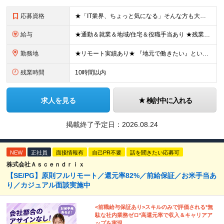
応募資格
★「IT業界、ちょっと気になる」そんな方も大歓迎！ ■学歴不問 ■未経験・第二新卒歓迎 ■知識・経験はこれから身につけていければOK！ □■ステップアップ■□ 社内システム開発やインフラ構築などジャ
給与
★通勤＆就業＆地域/住宅＆役職手当あり ★残業代は全額支給 ★選べる給与制度あり！ ■東京・神奈川・千葉・埼玉勤務の場合 月給24.5万円～55万円＋諸手当 （残業代は全額支給） (20,000円の
勤務地
★リモート実績あり★ 『地元で働きたい』という希望に、業界トップクラス約7,000件の取引事業所数、90,000件以上のプロジェクトから検討をいたします。 全国の取引先での就業となります（沖縄を除
残業時間
10時間以内
求人を見る
検討中に入れる
掲載終了予定日：
2026.08.24
NEW
正社員
面接情報有
自己PR不要
話を聞きたい応募可
株式会社Ａｓｃｅｎｄｒｉｘ
【SE/PG】原則フルリモート／還元率82%／前給保証／お米手当あ
り／カジュアル面談実施中
<前職給与保証あり>スキルのみで評価される*無
駄な社内業務ゼロ*高還元率で収入＆キャリアア
ップを実現