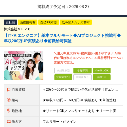
掲載終了予定日：
2026.08.27
正社員
面接情報有
自己PR不要
話を聞きたい応募可
株式会社ＳＥＺＯ
【IT×AIエンジニア】基本フルリモート◆AIプロジェクト挑戦可◆
年収200万UP実績あり◆前職給与保証
＼還元率最大95％×案件選択×働きやすさ／ AI時
代に選ばれるエンジニアへ！AI案件専門チームの
営業力で実現。
未経験歓迎
学歴不問
ベテランOK
完全週休2日
賞与複数月
面接1回
応募資格
＜20代〜50代まで幅広い年代が活躍中！ITエンジニアとしての実務経験が1年以上ある方を募集！＞ ◆何らかの開発経験1年以上をお持ちの方（言語不問） ◆既卒・ブランクもOK ◆学歴不問 ◆転職回数は一
給与
★年収80万円～160万円UP実績あり ★単価連動型×高還元率で年収UP ▼月給40万円～125万円＋各種手当 ┗想定年収：400万円～1500万円 ※固定残業代（30時間分／7万6000円～）を含
勤務地
★リモートOK／フルリモートあり ★リモート実施率90%以上 ★一都三県のプロジェクト先 ★転居を伴う転勤なし ＜理想の働き方を実現できます！＞ ・フルリモート ・リモートと出社のハイブリッド ・フ
働き方
フルリモートがメイン