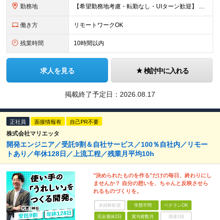
勤務地
【希望勤務地考慮・転勤なし・UIターン歓迎】 本社（東京都新宿区大京町）および首都圏の勤務先 ★リモートワーク応相談 ★上京を希望する地方在住者の方も大歓迎！ ★横浜に営業拠点開設 神奈川県内や神
働き方
リモートワークOK
残業時間
10時間以内
求人を見る
検討中に入れる
掲載終了予定日：
2026.08.17
正社員
面接情報有
自己PR不要
株式会社マリエッタ
開発エンジニア／受託9割＆自社サービス／100％自社内／リモー
トあり／年休128日／上流工程／残業月平均10h
"決められたものを作る"だけの毎日、終わりにし
ませんか？ 自分の想いを、ちゃんと反映させら
れるものづくりを。
未経験歓迎
学歴不問
ベテランOK
完全週休2日
賞与複数月
面接1回