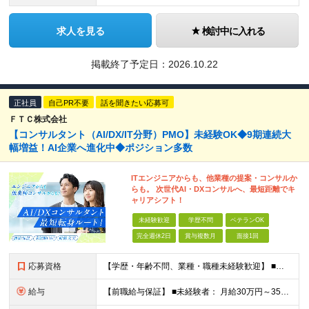
求人を見る
検討中に入れる
掲載終了予定日：
2026.10.22
正社員
自己PR不要
話を聞きたい応募可
ＦＴＣ株式会社
【コンサルタント（AI/DX/IT分野）PMO】未経験OK◆9期連続大
幅増益！AI企業へ進化中◆ポジション多数
ITエンジニアからも、他業種の提案・コンサルか
らも。 次世代AI・DXコンサルへ、最短距離でキ
ャリアシフト！
未経験歓迎
学歴不問
ベテランOK
完全週休2日
賞与複数月
面接1回
応募資格
【学歴・年齢不問、業種・職種未経験歓迎】 ■何らかの社会人経験がある方（3年以上） ※前職のご経験やITエンジニア経験を活かして コンサルタントやPMOなどに挑戦したい方歓迎！ ★入社前面談・アンケ
給与
【前職給与保証】 ■未経験者： 月給30万円～35万円 ■ローキャリア（経験目安1年程度）： 月給35万円～40万円 ■経験者（経験目安3年以上）： 月給40万円～60万円 ■即戦力（経験目安5年以上