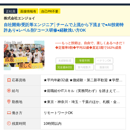
正社員
面接情報有
自己PR不要
株式会社エンジョイ
自社開発/受託等エンジニア│チームで上流から下流まで●AI技術特
許あり●レベル別7コース研修●経験浅い方OK
――もっと技術は、自由で、楽しくあるべきだ！
◆定着率9割◆平均32歳◆直近3期で162%成長
未経験歓迎
学歴不問
ベテランOK
完全週休2日
賞与複数月
面接1回
応募資格
★平均年齢32歳 ★微経験・第二新卒歓迎 ★学歴不問 ★人柄重視の採用 ＊＊＊＊＊＊＊＊＊＊＊ ■ 何かしらのITエンジニアとしての経験をお持ちの方 （年数は問いません） ○IT事務やヘルプデスク
給与
★前職給やITスキル（実務問わず）を踏まえて金額を決定します。 ＊＊＊＊＊＊＊＊＊＊＊ ▼エリアにより異なります ■東京本社 ：月給280,000円以上 ■札幌営業所：月給220,000円以上 ■
勤務地
★東京・神奈川・埼玉・千葉のほか、札幌・金沢・福岡で募集！ （※転勤なし、リモートワークの可能性あり） ■本社 ￣￣￣ 東京都台東区上野6-1-11 平岡ビル9F ※本社または、一都三県のプロジェク
働き方
リモートワークOK
残業時間
10時間以内