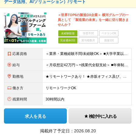
データ活用、AIソリューション）/リモート
＜世界TOP6の製造DX企業＞ 横河グループの一
員として 「製造業の未来」を一緒に切り開きま
せんか？
未経験歓迎
学歴不問
ベテランOK
完全週休2日
賞与複数月
面接1回
応募資格
＜業界・業種経験不問/未経験OK＞ ■大学卒業以上 ＜経験者枠での採用も行っています！＞ ■学歴不問 ■コンサルタントとしての経験をお持ちの方 →IT業界や製造業での経験があれば歓迎します ＜求め
給与
＜月収想定42万円～+残業代全額支給＞ ■年俸制(12分割)： 504万円～900万円 ※経験・スキルを考慮し決定します ※残業代は別途支給します ※試用期間6カ月あり（給与・待遇・雇用形態に差異はあ
勤務地
★リモートワークあり！ ★赤坂オフィス及び、東京都内の各プロジェクト先にて勤務していただきます ■赤坂オフィス 東京都港区元赤坂1丁目3-13 赤坂センタービルディング15階 ※転居を伴う転勤なし
働き方
リモートワークOK
残業時間
30時間以内
求人を見る
検討中に入れる
掲載終了予定日：
2026.08.20