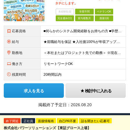
タチにします。
未経験歓迎
学歴不問
ベテランOK
完全週休2日
賞与複数月
面接1回
応募資格
■何らかのシステム開発経験をお持ちの方 ■学歴不問 ＜こんな“前向き”な方を歓迎します＞ ・会社が大きくなっていく過程を楽しみたい方 ・決められたルールに従うだけでなく、自分で考えて動ける方 ・新し
給与
★前職給与を保証 ★入社後100%が年収アップの実績あり 月給35万円～＋賞与年2回（各1.5ヶ月分） └残業代全額支給（固定残業代なし） └決算賞与（会社の年度末の利益に応じて、決算賞与を支給）
勤務地
＜本社またはプロジェクト先での勤務＞ ※現在はチームビルディングを目的に、本社への持ち帰り・自社内での勤務を基本としています。 案件や個人の事情に応じて、リモートワークも可能です。 【本社】 東京都
働き方
リモートワークOK
残業時間
20時間以内
求人を見る
検討中に入れる
掲載終了予定日：
2026.08.20
終了間近
正社員
面接情報有
自己PR不要
話を聞きたい応募可
株式会社パワーソリューションズ【東証グロース上場】