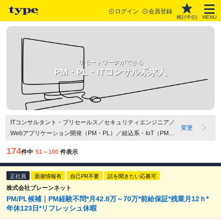
ログイン
会員登録
検討中(
0
)
MENU
リモートワークができる
PM・PL・ITコンサル系求人
ITコンサルタント・プリセールス／セキュリティエンジニア／
変更
Webアプリケーション開発（PM・PL）／組込系・IoT（PM・
PL）／その他マネジメント関連職／リモートワークあり
174
件中
51～100
件表示
正社員
面接情報有
自己PR不要
話を聞きたい応募可
株式会社ブレーンネット
PM/PL候補｜PM経験不問*月42.8万～70万*前給保証*残業月12ｈ*
年休123日*リフレッシュ休暇