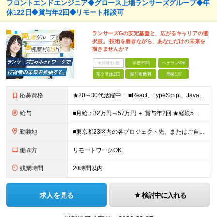
フロントエンドエンジニア◆グロース上場ランサーズグループ◆年
休122日◆賞与年2回◆リモート相談可
ランサーズGの安定基盤と、広がるキャリアの選
択肢。 技術を磨きながら、あなただけの未来を
描きませんか？
未経験歓迎
学歴不問
ベテランOK
完全週休2日
賞与複数月
面接1回
応募資格
★20～30代活躍中！ ■React、TypeScript、JavaScriptのいずれかを用いた開発経験をお持ちの方（2年以上） ■Git/GitHub等を用いたチーム開発経験 ■学歴不問 ★何ら
給与
■月給：32万円～57万円 ＋ 賞与年2回 ★経験5年以上・リーダーレベルの方であれば、 月給50万円以上でのスタートも想定しています！ ※予定年収：450万円～800万円 ※経験・スキルを最大
勤務地
■東京都23区内の各プロジェクト先、またはご自宅でのハイブリッド勤務 【本社】 東京都港区西新橋1-18-6 クロスオフィス内幸町 13階 基本的に顧客常駐先での勤務となります。 ■一部完全在宅
働き方
リモートワークOK
残業時間
20時間以内
求人を見る
検討中に入れる