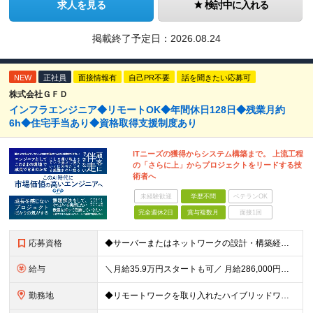
求人を見る
検討中に入れる
掲載終了予定日：
2026.08.24
NEW
正社員
面接情報有
自己PR不要
話を聞きたい応募可
株式会社ＧＦＤ
インフラエンジニア◆リモートOK◆年間休日128日◆残業月約
6h◆住宅手当あり◆資格取得支援制度あり
ITニーズの獲得からシステム構築まで。 上流工程
の「さらに上」からプロジェクトをリードする技
術者へ
未経験歓迎
学歴不問
ベテランOK
完全週休2日
賞与複数月
面接1回
応募資格
◆サーバーまたはネットワークの設計・構築経験（目安：1年程度） ◆ネットワーク（プロトコル）に関する基礎知識 └TCP/IP、ルーティングなど（レイヤー2/3） ◆学歴不問
給与
＼月給35.9万円スタートも可／ 月給286,000円～359,000円 ※固定残業代（40時間・68,000円～86,000円）を含む。超過分は別途全額支給します ※試用期間3カ月あり。期間中の
勤務地
◆リモートワークを取り入れたハイブリッドワークで活躍中★ 顧客の多様なニーズに迅速に応えるために、シームレスなコミュニケーションと迅速な課題解決を実現できるような、プロジェクトの状況に最適化した柔軟な