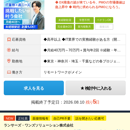
◆ DX推進の波が来ている今、PMOの市場価値は
急上昇中 ◆ 時代に求められるPMOになろう。
未経験歓迎
学歴不問
ベテランOK
完全週休2日
賞与複数月
面接1回
応募資格
◆高卒以上 ◆IT業界での実務経験がある方（開発・インフラ・サポート等、職種不問） ★マネジメント・PMOの経験は一切問いません！ ～こんな方は向いています～ ・2〜3人の小規模なチームで、リーダー
給与
◆月給40万円～70万円＋賞与年2回 ※経験・年齢・能力を考慮の上、当社規定により優遇いたします ※試用期間1ヶ月あり、待遇等に差異なし ※残業代別途全額支給 ＜平均年収600万円＞ 年収420万円
勤務地
◆東京・神奈川・埼玉・千葉などの各プロジェクト先 ※希望勤務地を考慮します。 ※お客様先の9割は、東京23区内です。 ※転居を伴う転勤はありません。 ※客先常駐の場合はクライアントのルールに準じます。
働き方
リモートワークがメイン
求人を見る
検討中に入れる
5
掲載終了予定日：
2026.08.10
残り
日
NEW
正社員
面接情報有
自己PR不要
話を聞きたい応募可
ランサーズ・ワンズソリューション株式会社