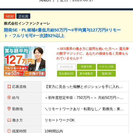
NEW
正社員
株式会社インファンクォーレ
開発SE・PL候補#最低月給50万円〜#平均賞与127万円#リモー
ト・フルリモ可#一次請92%以上
＜SES業界の働き方に疑問を抱いた方へ＞ 還元率
の数字マジックに、あなたの価値を低く見積もら
れていませんか？
未経験歓迎
学歴不問
ベテランOK
完全週休2日
賞与複数月
面接1回
応募資格
【実力に見合った報酬とポジションを手に入れたい方】 ●システム開発の実務経験（目安：8年以上） ●プロジェクトリーダーやチームマネジメントの経験（目安：2年以上） ※学歴不問 ★こんな方にピッタリで
給与
＜初年度想定年収：750万円～＞ 月給50万円～＋諸手当＋決算賞与＋寸志の計2回 ※経験・スキルを考慮し決定します。 ※固定残業代（30時間分／9.5万円～）を含みます。超過分は別途支給します。 ※試
勤務地
＼リモートワークあり・転勤なし／ 勤務先：東京都23区、神奈川県、千葉県、埼玉県の各プロジェクト先 ※リモートワーク可能ですが案件により変更の場合がございます。 ■本社 東京都豊島区南池袋1-16-
働き方
リモートワークOK
残業時間
10時間以内