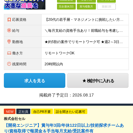
完全週休2日
賞与複数月
面接1回
応募資格
【20代の若手層・マネジメントに挑戦したい方歓迎】 ●学歴不問 ●ITに関する何らかの知識や実務経験がある方 （※IT実務未経験でも、金融・公共系の業務知識をお持ちであればOKです！） ★こんな方
給与
＼毎月支給の資格手当あり！前職給与を考慮し相談します／ 月給30万円～50万円＋賞与年2回＋各種手当 ※ご経験・スキルなどを考慮の上、当社規定により優遇 ※固定残業代（30時間分／月57,200円～
勤務地
★約5割の案件でリモートワーク可 ★週2～3日在宅勤務OK 各プロジェクト先（東京23区内／横浜市／川崎市）または本社での勤務となります。 【本社】神奈川県横浜市中区扇町2-4-2 ※(変更の範
働き方
リモートワークOK
残業時間
20時間以内
求人を見る
検討中に入れる
掲載終了予定日：
2026.08.17
NEW
正社員
自己PR不要
話を聞きたい応募可
株式会社セル
【開発エンジニア】賞与年3回/年休122日以上/技術探求チームあ
り/資格取得で報奨金＆手当毎月支給/受託案件有