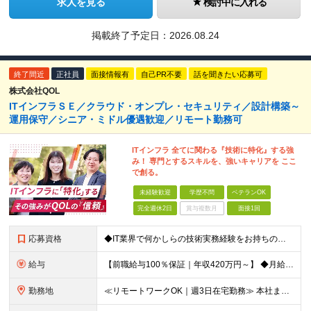
求人を見る
検討中に入れる
掲載終了予定日：
2026.08.24
終了間近
正社員
面接情報有
自己PR不要
話を聞きたい応募可
株式会社QOL
ITインフラＳＥ／クラウド・オンプレ・セキュリティ／設計構築～
運用保守／シニア・ミドル優遇歓迎／リモート勤務可
ITインフラ 全てに関わる『技術に特化』する強
み！ 専門とするスキルを、強いキャリアを ここ
で創る。
未経験歓迎
学歴不問
ベテランOK
完全週休2日
賞与複数月
面接1回
応募資格
◆IT業界で何かしらの技術実務経験をお持ちの方（インフラ／開発不問） ◆学歴不問 【受注過多により、急募！】 面接から採用までスムーズに！結果は翌日までに通知できます。 即日入社希望も承れます！
給与
【前職給与100％保証｜年収420万円～】 ◆⽉給35万円〜 ＋ 業績(決算)賞与 ┗⼊社時の想定年収：420万円〜（業績賞与別） ＊年収1000万以上での採用もあり。スキル・経験を最大に優遇しま
勤務地
≪リモートワークOK｜週3日在宅勤務≫ 本社またはプロジェクト先での勤務となります。 ※請負案件が多く、自社内での出社×リモートのハイブリッドワークが主体です！ 【本社】 東京都港区西新橋3-5-9