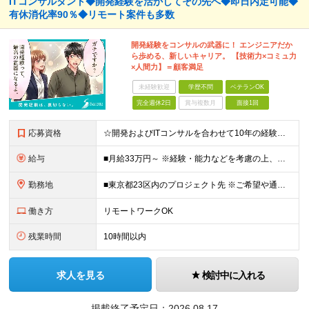
ITコンサルタント◆開発経験を活かしてその先へ◆即日内定可能◆
有休消化率90％◆リモート案件も多数
開発経験をコンサルの武器に！ エンジニアだか
ら歩める、新しいキャリア。 【技術力×コミュ力
×人間力】＝顧客満足
未経験歓迎
学歴不問
ベテランOK
完全週休2日
賞与複数月
面接1回
応募資格
☆開発およびITコンサルを合わせて10年の経験者は最大限に評価します！ ■学歴不問 ■以下いずれかの経験をお持ちの方 ┗システム開発の経験（2年以上） ┗インフラ設計or構築経験（2年以上） ┗PMo
給与
■月給33万円～ ※経験・能力などを考慮の上、当社規定により優遇します。 ※上記にはみなし残業代(25時間分3万8325円～)を含みます。25時間を超える残業には別途全額残業代を支給します。 ◎
勤務地
■東京都23区内のプロジェクト先 ※ご希望や通勤時間を考慮して、配属先を決定します。 【本社】 東京都新宿区西新宿4-10-19 3階 ＼オフィス移転！デスクも心機一転アップデート！／ 全席に
働き方
リモートワークOK
残業時間
10時間以内
求人を見る
検討中に入れる
掲載終了予定日：
2026.08.17