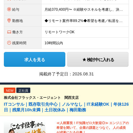
給与
月給370,400円〜 ※経験やスキルを考慮し、決定いたします ※上記金額には固定残業代（30時間分/70,400円～）を含みます。超過分は別途全額支給いたします ※試用期間6カ月あり（期間中の給与・
勤務地
◆リモート案件率89.2%◆希望を考慮／転居を伴う転勤なし 一都三県のクライアント先＋在宅勤務（案件により異なります） 【本社】東京都千代田区内幸町2-2-3 日比谷国際ビル3F (変更の範囲)上
働き方
リモートワークOK
残業時間
10時間以内
求人を見る
検討中に入れる
掲載終了予定日：
2026.08.31
NEW
正社員
株式会社フラックス・エージェント 関西支店
ITコンサル｜既存取引先中心｜ノルマなし｜IT未経験OK｜年休126
日｜残業月10h未満｜土日祝休み｜梅田勤務
≪人柄重視！IT知識ゼロ大歓迎◎≫ エンジニアの
希望を聞いて、企業の課題とつなぐ。 人の成長
が成果になる仕事！