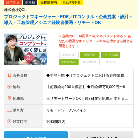
終了間近
正社員
面接情報有
自己PR不要
株式会社QOL
プロジェクトマネージャー・FDE／ITコンサル・企画提案・設計～
導入・工程管理／シニア経験者優遇・リモートOK
＜企業のIT・AI変革PJをマネジメントする＞ あ
なたの豊富なキャリア・スキルを活かせる舞台を
用意します！
未経験歓迎
学歴不問
ベテランOK
完全週休2日
賞与複数月
面接1回
応募資格
◆学歴不問 ◆ITプロジェクトにおける管理業務または上流工程（要件定義・提案）の経験 ＜こんな方におすすめです！＞ ・長期/大規模プロジェクトで腰を据えて取り組みたい方 ・裁量の大きい環境で働きたい
給与
【前職給与100％保証】 ◆⽉給45万8,000円〜66万6,000円以上 ＋ 業績(決算)賞与 ┗⼊社時の想定年収：520万円〜700万円以上 ※上記の金額は、あくまで当社希望求人の基準提示額で
勤務地
≪リモートワークOK｜週3日在宅勤務≫ 本社またはプロジェクト先での勤務となります。 ※請負案件が多く、自社内での出社×リモートのハイブリッドワークが主体です！ 【本社】 東京都港区西新橋3-5-9
働き方
リモートワークがメイン
残業時間
10時間以内