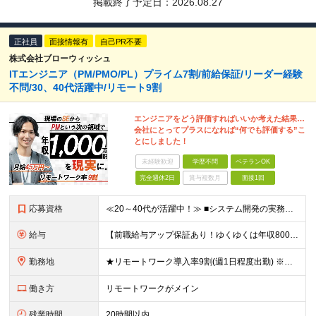
掲載終了予定日：
2026.08.27
正社員
面接情報有
自己PR不要
株式会社ブローウィッシュ
ITエンジニア（PM/PMO/PL）プライム7割/前給保証/リーダー経験
不問/30、40代活躍中/リモート9割
エンジニアをどう評価すればいいか考えた結果…
会社にとってプラスになれば“何でも評価する”こ
とにしました！
未経験歓迎
学歴不問
ベテランOK
完全週休2日
賞与複数月
面接1回
応募資格
≪20～40代が活躍中！≫ ■システム開発の実務経験をお持ちの方(言語・年数・上流経験不問) ■学歴不問 ★PM・PL経験者はもちろん、「これからステップアップしたい」という方も歓迎します！ ≪こん
給与
【前職給与アップ保証あり！ゆくゆくは年収800万以上も可能】 月給45万円～＋インセンティブ ※経験や適性を考慮の上、相談し決定します ※上記には固定残業代（20時間分/4万円～）が含まれます
勤務地
★リモートワーク導入率9割(週1日程度出勤) ※出社が伴う場合は東京23区・横浜を中心としたクライアント先になります。 【本社】 東京都千代田区神田須田町1-3-33 Bizflex神田 4階 (
働き方
リモートワークがメイン
残業時間
20時間以内