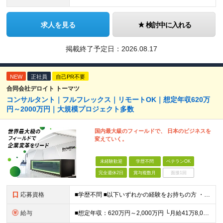
求人を見る
検討中に入れる
掲載終了予定日：
2026.08.17
NEW
正社員
自己PR不要
合同会社デロイト トーマツ
コンサルタント｜フルフレックス｜リモートOK｜想定年収620万
円～2000万円｜大規模プロジェクト多数
国内最大級のフィールドで、 日本のビジネスを
変えていく。
未経験歓迎
学歴不問
ベテランOK
完全週休2日
賞与複数月
面接1回
応募資格
■学歴不問 ■以下いずれかの経験をお持ちの方 ・コンサルティングファームでの実務経験 ・SEとしての実務経験（要件定義などの上流工程を想定） ・事業会社でのプロジェクトの推進経験 └経営企画、事業企画
給与
■想定年収：620万円～2,000万円 └月給41万8,000円〜160万8,400円＋賞与 ※月給には、固定残業代（12万1,700円〜24万2,700円／1ヶ月あたり50時間分）を含みます 固