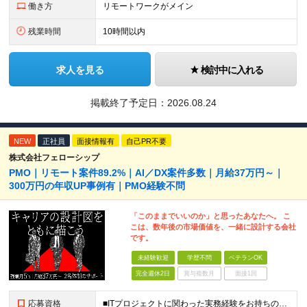
働き方
リモートワークがメイン
残業時間
10時間以内
求人を見る
検討中に入れる
掲載終了予定日：
2026.08.24
NEW
正社員
面接情報有
自己PR不要
株式会社フェローシップ
PMO｜リモート案件89.2%｜AI／DX案件多数｜月給37万円～｜
300万円の年収UP事例有｜PMO経験不問
「このままでいいのか」と思ったあなたへ。 こ
こは、数年後の市場価値を、一緒に設計する会社
です。
未経験歓迎
学歴不問
ベテランOK
完全週休2日
賞与複数月
面接1回
応募資格
■ITプロジェクトに関わった実務経験をお持ちの方（年数・職種不問） ■学歴不問 開発、Webディレクター、進行管理など、これまでの経験を活かせます。 PMOとしての実務経験は問いません。 ＼こんな