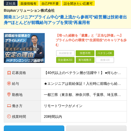
正社員
面接情報有
自己PR不要
話を聞きたい応募可
Bizplusソリューション株式会社
開発エンジニア*プライム中心*最上流から参画可*経営層は技術者出
身**ほとんどが前職給与アップを実現*再雇用有
【培った経験を「裁量」と「正当な評価」へ】
プライム中心の環境で“生涯現役”のキャリアを歩
む
未経験歓迎
学歴不問
ベテランOK
完全週休2日
賞与複数月
面接1回
応募資格
【40代以上のベテラン層が活躍中！】 ●何らかのシステム開発の実務経験を5年以上お持ちの方 ※言語・環境は不問です。COBOL等のレガシー経験も歓迎します ※学歴不問 ＜こんな方にピッタリです＞ ★
給与
★エンジニアは前給保証！入社時に前職から給与アップする方がほとんどです◎ 月給34万円～＋賞与＋各種手当 【年収下限：442万円～】 ※経験・年齢・スキルを最大限に考慮して決定します。 ※試用期間
勤務地
一都三県（東京都、神奈川県、千葉県、埼玉県）のプロジェクト先 ※案件は、東京都内のプロジェクト先がほとんどです！ ★転居を伴う転勤なし！ 【本社】 東京都中央区晴海1-8-8 晴海アイランド トリ
働き方
リモートワークがメイン
残業時間
20時間以内