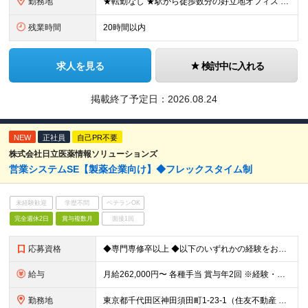
勤務地
★転勤なし ★駅から徒歩数分の好立地オフィス 【本社】 東京都品川区北品川3-6-2 品川MSビル3階 ※(変更の範囲)上記を除く当社関連勤務地
残業時間
20時間以内
求人を見る
検討中に入れる
掲載終了予定日：
2026.08.24
NEW
正社員
自己PR不要
株式会社日立医薬情報ソリューションズ
営業システムSE【製薬企業向け】◆フレックスタイム制
未経験歓迎
学歴不問
ベテランOK
完全週休2日
賞与複数月
面接1回
応募資格
◆専門専修卒以上 ◆以下のいずれかの経験をお持ちの方 ・要件定義工程～本番稼働までのシステム開発における一連の工程を経験したことがある方 ・5～10名/月規模相当のプロジェクト管理経験、顧客折衝経験を
給与
月給262,000円〜 各種手当 賞与年2回 ※経験・能力などを考慮し、決定します ※時間外手当は残業時間に応じて別途支給します ※試用期間3ヶ月あり（期間中の待遇に差異はありません） 想定年収：5
勤務地
東京都千代田区神田須田町1-23-1（住友不動産 神田ビル2号館 19F） ◆リモートワーク有 ＜変更の範囲＞ 会社の定める場所（在宅勤務及びサテライトオフィス勤務制度に定める就業場所を含む)