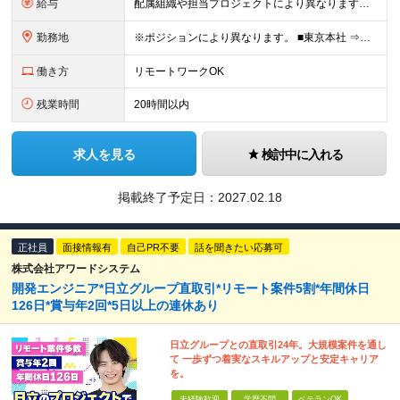
給与
配属組織や担当プロジェクトにより異なります。 ＜参考情報＞ 月給：300,000～800,000円 ※スキル・経験・前職給与を考慮し決定します ※固定残業代30時間相当分を含む ※試用期間3ヶ月（労
勤務地
※ポジションにより異なります。 ■東京本社 ⇒東京都渋谷区桜丘町26-1 セルリアンタワー ■西日本支社 ⇒大阪府大阪市北区大深町3番1号 グランフロント大阪タワーB 23F ■福岡支社 ⇒福岡
働き方
リモートワークOK
残業時間
20時間以内
求人を見る
検討中に入れる
掲載終了予定日：
2027.02.18
正社員
面接情報有
自己PR不要
話を聞きたい応募可
株式会社アワードシステム
開発エンジニア*日立グループ直取引*リモート案件5割*年間休日
126日*賞与年2回*5日以上の連休あり
日立グループとの直取引24年。大規模案件を通し
て 一歩ずつ着実なスキルアップと安定キャリア
を。
未経験歓迎
学歴不問
ベテランOK