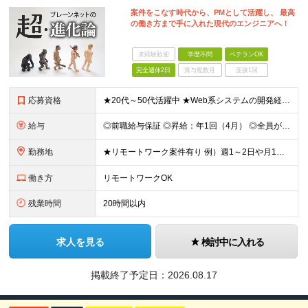
案件をこなす時代から、PMとして活躍し、 最高
の働き方まで手に入れた現代のエンジニアへ！
未経験歓迎
学歴不問
ベテランOK
完全週休2日
賞与複数月
面接1回
応募資格
★20代～50代活躍中 ★Web系システムの開発経験3年程度ある方 (業界不問） またはチームをまとめた経験のある方（人数不問） ★学歴不問
給与
◎前職給与保証 ◎昇給：年1回（4月） ◎全員が毎年昇給しています！ ◎決算賞与：年1回（3月）※業績に応じて決算賞与支給 ◎想定年収：540万円～880万円 ■月給：42.8万円～70万円 ※経
勤務地
★リモートワーク案件有り 例）週1～2日や月1日の出社など ★転居を伴う転勤はありません ★勤務地は希望を考慮して決定 ▼下記エリアのいずれかのプロジェクト先となります 東京都、神奈川県、埼玉県、千
働き方
リモートワークOK
残業時間
20時間以内
求人を見る
検討中に入れる
掲載終了予定日：
2026.08.17