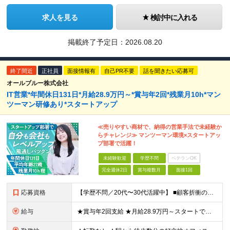
求人を見る
検討中に入れる
掲載終了予定日：
2026.08.20
終了間近
正社員
面接情報有
自己PR不要
話を聞きたい応募可
オールブルー株式会社
IT営業*年間休日131日*月給28.9万円～*賞与年2回*残業月10h*マン
ツーマン研修あり*スタートアップ
≪売りやすい商材で、納得の営業手法で未経験か
らチャレンジ≫ マンツーマン環境×スタートアッ
プ部署で活躍！
未経験歓迎
学歴不問
ベテランOK
完全週休2日
賞与複数月
面接1回
応募資格
【学歴不問／20代〜30代活躍中】 ■顧客折衝の経験をお持ちの方、 またはソリューション営業の経験をお持ちの方 （業界・年数不問） IT業界の知識がない方も大歓迎！ 前職での営業経験やコミュニケ
給与
★賞与年2回支給 ★月給28.9万円～スタートできる ★資格取得支援制度あり！ 月給28万9,000円〜36万8,000円＋賞与年2回＋諸手当 ※経験や能力等を考慮し、当社規定により決定します。