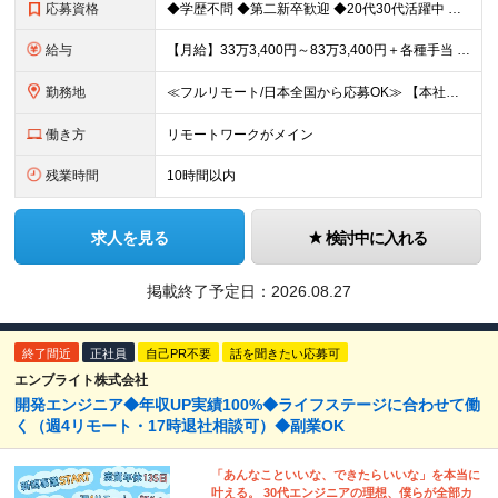
応募資格
◆学歴不問 ◆第二新卒歓迎 ◆20代30代活躍中 【必須要件】 ・CCNA等のネットワーク基礎知識をお持ちの方 ・IT機器や構築の基礎知識がある方 ＜求める人物像＞ ◇技術寄りの仕事を究めたい方
給与
【月給】33万3,400円～83万3,400円＋各種手当 ※経験・年齢を考慮の上、決定します。 ※月給額には20時間相当（39,600円～98,400円）のみなし残業手当を含みます。 ※超過分は別途
勤務地
≪フルリモート/日本全国から応募OK≫ 【本社】 東京都新宿区下宮比町2-26 KDX飯田橋ビル3F ※業務拡大につき、移転したばかりの新オフィス ※転勤なし。引越費用の補助あり ※週1回程度の出社
働き方
リモートワークがメイン
残業時間
10時間以内
求人を見る
検討中に入れる
掲載終了予定日：
2026.08.27
終了間近
正社員
自己PR不要
話を聞きたい応募可
エンブライト株式会社
開発エンジニア◆年収UP実績100%◆ライフステージに合わせて働
く（週4リモート・17時退社相談可）◆副業OK
「あんなこといいな、できたらいいな」を本当に
叶える。 30代エンジニアの理想、僕らが全部カ