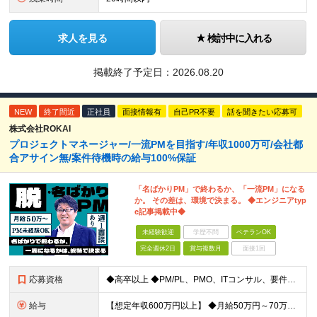
求人を見る
検討中に入れる
掲載終了予定日：
2026.08.20
NEW
終了間近
正社員
面接情報有
自己PR不要
話を聞きたい応募可
株式会社ROKAI
プロジェクトマネージャー/一流PMを目指す/年収1000万可/会社都
合アサイン無/案件待機時の給与100%保証
「名ばかりPM」で終わるか、「一流PM」になる
か。 その差は、環境で決まる。 ◆エンジニアtyp
e記事掲載中◆
未経験歓迎
学歴不問
ベテランOK
完全週休2日
賞与複数月
面接1回
応募資格
◆高卒以上 ◆PM/PL、PMO、ITコンサル、要件定義、顧客折衝いずれかの経験をお持ちの方 ～こんな方に向いています～ ・代表とフラットにキャリアや給与の相談をしたい ・火消しや目先の調整だけで
給与
【想定年収600万円以上】 ◆月給50万円～70万円＋賞与年2回 ※経験・年齢・能力を考慮の上、当社規定により優遇いたします ※試用期間1ヶ月あり、待遇等に差異なし ※残業代別途全額支給 〈スキル別