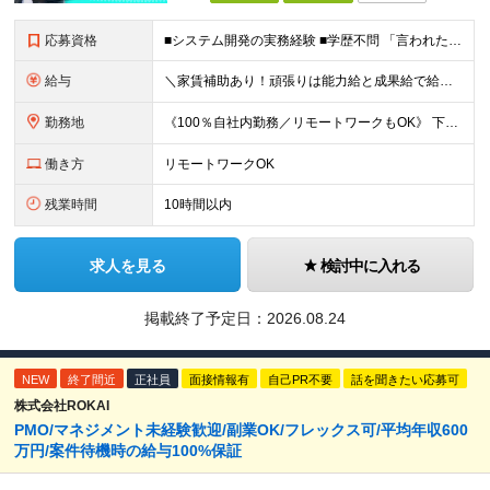
応募資格
■システム開発の実務経験 ■学歴不問 「言われたモノを作るだけの毎日はつまらない」 「一部の機能だけでなく、全体を見渡して開発したい」 そんな思いを抱えるエンジニアに、当社の環境はピッタリです！
給与
＼家賃補助あり！頑張りは能力給と成果給で給与に還元！／ ★賞与3か月分&資格手当も充実 ★社宅制度あり（当社契約の賃貸住宅の場合は家賃を50％負担／最大5万円） ※社宅制度をご利用される場合は、礼金
勤務地
《100％自社内勤務／リモートワークもOK》 下記いずれかでの勤務となりますのでお選びください（ご希望に沿わない配属はありません） ■東京本社／東京都台東区浅草橋5-5-5 キムラビル4F ■広島オ
働き方
リモートワークOK
残業時間
10時間以内
求人を見る
検討中に入れる
掲載終了予定日：
2026.08.24
NEW
終了間近
正社員
面接情報有
自己PR不要
話を聞きたい応募可
株式会社ROKAI
PMO/マネジメント未経験歓迎/副業OK/フレックス可/平均年収600
万円/案件待機時の給与100%保証