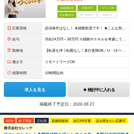
未経験歓迎
学歴不問
ベテランOK
完全週休2日
賞与複数月
面接1回
応募資格
必須条件はなし！ 未経験歓迎です！ ★こんな気持ち、ありませんか？ □毎月の数字に追われるのがしんどい □売って終わりの関係にモヤモヤする □お客様ともっと長く付き合いたい □IT業界に興味はある
給与
月給24万円～38万円 ※経験やスキルを考慮して決定します ※試用期間6ヵ月（期間中の待遇、雇用形態に差異なし）
勤務地
【転居を伴う転勤なし！直行直帰OK／U・Iターン歓迎】 大阪府大阪市北区梅田2-5-6 桜橋八千代ビル 3階 (変更の範囲)上記を除く当社関連勤務地
働き方
リモートワークOK
残業時間
10時間以内
求人を見る
検討中に入れる
掲載終了予定日：
2026.08.27
NEW
終了間近
正社員
面接情報有
自己PR不要
話を聞きたい応募可
株式会社セレッテ