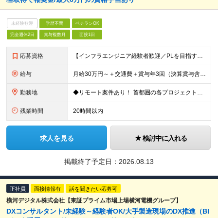
未経験歓迎
学歴不問
ベテランOK
完全週休2日
賞与複数月
面接1回
応募資格
【インフラエンジニア経験者歓迎／PLを目指す方にも最適な環境です！】 ◎ネットワーク構築の実務経験（目安として5年以上） ◎学歴不問 ★要件定義や基本設計など上流工程の経験がある方は優遇します！ ★
給与
月給30万円～＋交通費＋賞与年3回（決算賞与含む） ※経験・スキル・前職給与を最大限考慮し、面談のうえ決定します。 ※残業代は別途全額支給いたします。 ※試用期間3ヶ月あり（期間中の給与・待遇に差異は
勤務地
◆リモート案件あり！ 首都圏の各プロジェクト先での勤務となります。 【本社】東京都台東区台東1-38-9 イトーピア清洲橋通ビル8F ＼希望者は大阪支社勤務も可能です／ ※(変更の範囲)上記を除く当
残業時間
20時間以内
求人を見る
検討中に入れる
掲載終了予定日：
2026.08.13
正社員
面接情報有
話を聞きたい応募可
横河デジタル株式会社【東証プライム市場上場横河電機グループ】
DXコンサルタント/未経験～経験者OK/大手製造現場のDX推進（BI