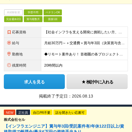
未経験歓迎
学歴不問
ベテランOK
完全週休2日
賞与複数月
面接1回
応募資格
【社会インフラを支える開発に挑戦したい方、大歓迎！】 ●詳細設計の実務経験またはプログラミングの実務経験が1年以上 ●開発言語（Java、Python、C、C++、.NET系など）いずれかの実務経験
給与
月給30万円～＋交通費＋賞与年3回（決算賞与含む） ※経験・スキル・前職給与を最大限考慮し、面談のうえ決定します。 ※残業代は別途全額支給いたします。 ※試用期間3ヶ月あり（期間中の給与・待遇に差異は
勤務地
◆リモート案件あり！ 首都圏の各プロジェクト先での勤務となります。 【本社】東京都台東区台東1-38-9 イトーピア清洲橋通ビル8F ＼希望者は大阪支社勤務も可能です／ ※(変更の範囲)上記を除く当
残業時間
20時間以内
求人を見る
検討中に入れる
掲載終了予定日：
2026.08.13
NEW
正社員
自己PR不要
話を聞きたい応募可
株式会社セル
【インフラエンジニア】賞与年3回/受託案件有/年休122日以上/資
格取得で報奨金/最大6万円の資格手当あり