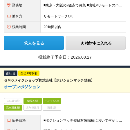
勤務地
■東京・大阪の2拠点で募集 ■出社×リモートのハイブリッドワークOK 【東京｜二重橋オフィス】 東京都千代田区丸の内3-2-3 丸の内二重橋ビルディング 【大阪オフィス】 大阪府大阪市中央区今橋4
働き方
リモートワークOK
残業時間
20時間以内
求人を見る
検討中に入れる
掲載終了予定日：
2026.08.27
正社員
自己PR不要
ＧＭＯメイクショップ株式会社【ポジションマッチ登録】
オープンポジション
未経験歓迎
学歴不問
ベテランOK
完全週休2日
賞与複数月
面接1回
応募資格
■ポジションマッチ登録対象職種において何かしらの知識・経験を有する方 【活かせる経験・スキル】 ポジションマッチ登録対象職種に関連する知識・経験 ※該当ポジションが数多く存在する為、様々な経験が活