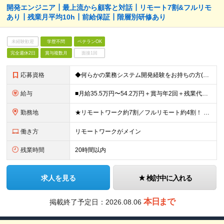
開発エンジニア┃最上流から顧客と対話┃リモート7割&フルリモ
あり┃残業月平均10h┃前給保証┃階層別研修あり
未経験歓迎
学歴不問
ベテランOK
完全週休2日
賞与複数月
面接1回
応募資格
◆何らかの業務システム開発経験をお持ちの方(言語不問) ◆学歴不問 ★金融業界の業務知識は不要！ 入社後に業務や研修を通して専門性を磨いていただけます。 【このような方にピッタリ】 ■お客様
給与
■月給35.5万円〜54.2万円＋賞与年2回＋残業代別途支給 ★前職給与保証！ ★平均年収：777万円！ ◎初年度年収：425万円〜850万円（平均年収：777万円） ◎2025年度昇給実績：平均昇
勤務地
★リモートワーク約7割／フルリモート約4割！ 東京本社・お客様先(23区内)または在宅にて、ご勤務いただきます。 常駐先は主に東京23区・都内近郊です。 【本社】 東京都港区芝浦三丁目1番1号 ms
働き方
リモートワークがメイン
残業時間
20時間以内
求人を見る
検討中に入れる
本日まで
掲載終了予定日：
2026.08.06