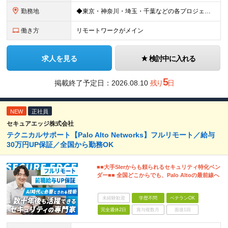
勤務地
◆東京・神奈川・埼玉・千葉などの各プロジェクト先 ※希望勤務地を考慮します。 ※お客様先の9割は、東京23区内です。 ※転居を伴う転勤はありません。 ※フルリモートの場合は原則客先常駐となります。
働き方
リモートワークがメイン
求人を見る
検討中に入れる
5
掲載終了予定日：
2026.08.10
残り
日
NEW
正社員
セキュアエッジ株式会社
テクニカルサポート【Palo Alto Networks】フルリモート／給与
30万円UP保証／全国から勤務OK
■■大手SIerからも頼られるセキュリティ特化ベン
ダー■■ 全国どこからでも、Palo Altoの最前線へ
未経験歓迎
学歴不問
ベテランOK
完全週休2日
賞与複数月
面接1回