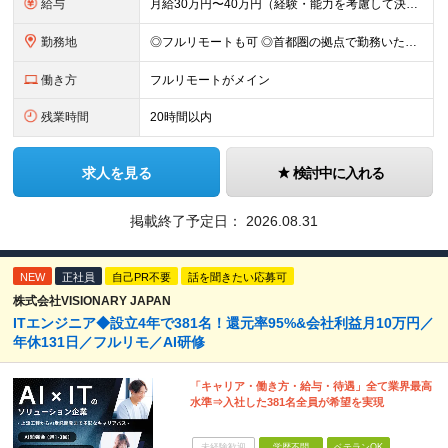
給与
月給30万円〜40万円（経験・能力を考慮して決定） ※固定残業代20時間分（4.0〜5.5万円）含む／超過分は全額支給 ※経験・スキルを考慮のうえ決定いたします ※6ヶ月の試用期間あり。期間中の待遇に
勤務地
◎フルリモートも可 ◎首都圏の拠点で勤務いただくことを想定しております ■本社（湘南本社） 神奈川県藤沢市辻堂神台2-2-1 アイクロス湘南8階 └JR東海道線「辻堂駅」徒歩3分 ■東北支社 秋田
働き方
フルリモートがメイン
残業時間
20時間以内
求人を見る
検討中に入れる
掲載終了予定日：
2026.08.31
NEW
正社員
自己PR不要
話を聞きたい応募可
株式会社VISIONARY JAPAN
ITエンジニア◆設立4年で381名！還元率95%&会社利益月10万円／
年休131日／フルリモ／AI研修
「キャリア・働き方・給与・待遇」全て業界最高
水準⇒入社した381名全員が希望を実現
未経験歓迎
学歴不問
ベテランOK