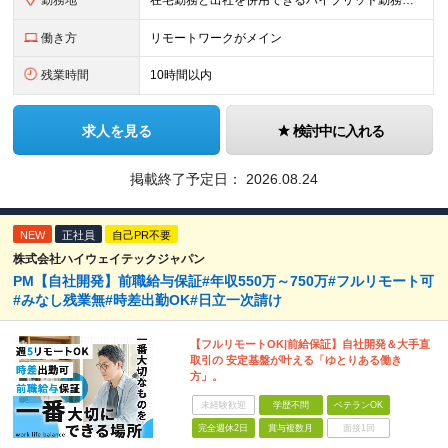
勤務地
在宅勤務と出社を併用できるハイブリッド勤務！ （出社は週1～3日程度ですが、ご希望に合わせて柔軟に対応可能です。） ≪東京オフィス≫ 東京都新宿区西新宿2-6-1 新宿住友ビル26F ※(業務の変
働き方
リモートワークがメイン
残業時間
10時間以内
求人を見る
検討中に入れる
掲載終了予定日：
2026.08.24
NEW
正社員
自己PR不要
株式会社ハイウェイテックジャパン
PM【自社開発】前職給与保証#年収550万～750万#フルリモート可
#みなし残業無#時差出勤OK#日立一次請け
【フルリモートOK|前給保証】自社開発＆大手直
取引の 安定基盤が叶える「ゆとりある働き
方」。
未経験歓迎
学歴不問
ベテランOK
完全週休2日
賞与複数月
面接1回