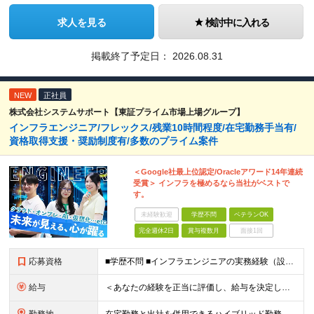
求人を見る
検討中に入れる
掲載終了予定日：
2026.08.31
NEW
正社員
株式会社システムサポート【東証プライム市場上場グループ】
インフラエンジニア/フレックス/残業10時間程度/在宅勤務手当有/
資格取得支援・奨励制度有/多数のプライム案件
＜Google社最上位認定/Oracleアワード14年連続
受賞＞ インフラを極めるなら当社がベストで
す。
未経験歓迎
学歴不問
ベテランOK
完全週休2日
賞与複数月
面接1回
応募資格
■学歴不問 ■インフラエンジニアの実務経験（設計～構築フェーズを想定） ★Google Cloud・OCI・AWS・Azureなどクラウド技術は問いませんが、経験・知見が深い方は優遇します！ ＜この
給与
＜あなたの経験を正当に評価し、給与を決定します！＞ 想定年収500万円～1,000万円 └月給34万3000円～＋賞与年2回 ◎在宅勤務手当あり ◎交通費100％支給 ◎資格取得奨励制度(一時金/資格