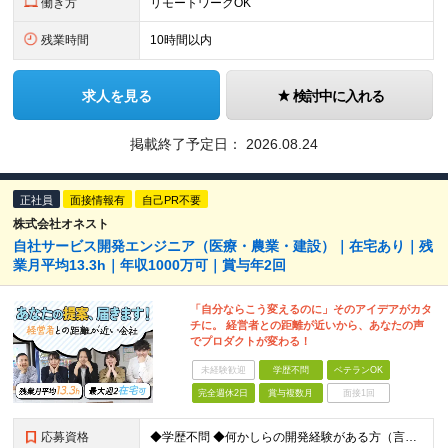
働き方
リモートワークOK
残業時間
10時間以内
求人を見る
検討中に入れる
掲載終了予定日：
2026.08.24
正社員
面接情報有
自己PR不要
株式会社オネスト
自社サービス開発エンジニア（医療・農業・建設）｜在宅あり｜残
業月平均13.3h｜年収1000万可｜賞与年2回
「自分ならこう変えるのに」そのアイデアがカタ
チに。 経営者との距離が近いから、あなたの声
でプロダクトが変わる！
未経験歓迎
学歴不問
ベテランOK
完全週休2日
賞与複数月
面接1回
応募資格
◆学歴不問 ◆何かしらの開発経験がある方（言語不問） ◆マネジメント経験がある方（規模不問） ＜以下のような方を歓迎します＞ ◎これまでの経験を活かし管理職を目指したい方 ◎新しいサービスの企画から