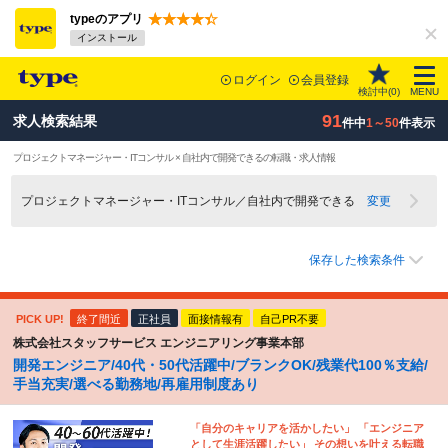
typeのアプリ
インストール
ログイン
会員登録
検討中(
0
)
MENU
91
求人検索結果
件中
1～50
件表示
プロジェクトマネージャー・ITコンサル × 自社内で開発できるの転職・求人情報
プロジェクトマネージャー・ITコンサル／自社内で開発できる
変更
保存した検索条件
PICK UP!
終了間近
正社員
面接情報有
自己PR不要
株式会社スタッフサービス エンジニアリング事業本部
開発エンジニア/40代・50代活躍中/ブランクOK/残業代100％支給/
手当充実/選べる勤務地/再雇用制度あり
「自分のキャリアを活かしたい」 「エンジニア
として生涯活躍したい」 その想いを叶える転職