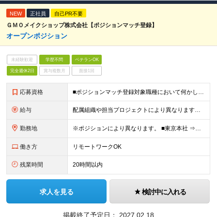
NEW
正社員
自己PR不要
ＧＭＯメイクショップ株式会社【ポジションマッチ登録】
オープンポジション
未経験歓迎
学歴不問
ベテランOK
完全週休2日
賞与複数月
面接1回
応募資格
■ポジションマッチ登録対象職種において何かしらの知識・経験を有する方 【活かせる経験・スキル】 ポジションマッチ登録対象職種に関連する知識・経験 ※該当ポジションが数多く存在する為、様々な経験が活
給与
配属組織や担当プロジェクトにより異なります。 ＜参考情報＞ 月給：300,000～800,000円 ※スキル・経験・前職給与を考慮し決定します ※固定残業代30時間相当分を含む ※試用期間3ヶ月（労
勤務地
※ポジションにより異なります。 ■東京本社 ⇒東京都渋谷区桜丘町26-1 セルリアンタワー ■西日本支社 ⇒大阪府大阪市北区大深町3番1号 グランフロント大阪タワーB 23F ■福岡支社 ⇒福岡
働き方
リモートワークOK
残業時間
20時間以内
求人を見る
検討中に入れる
掲載終了予定日：
2027.02.18