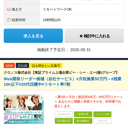
働き方
リモートワークOK
残業時間
10時間以内
求人を見る
検討中に入れる
掲載終了予定日：
2026.08.31
NEW
正社員
話を聞きたい応募可
クロノス株式会社【東証プライム上場企業ピー・シー・エー(株)グループ】
Web開発リーダー候補（自社サービス）#月収換算50万円～#残業
10h以下#20代活躍中#リモート率7割
＜賞与5ヶ月分！想定収600万～900万円スタート
＞ あなたのご経験と技術スキルを、好待遇でお
迎えします。
未経験歓迎
学歴不問
ベテランOK
完全週休2日
賞与複数月
面接1回