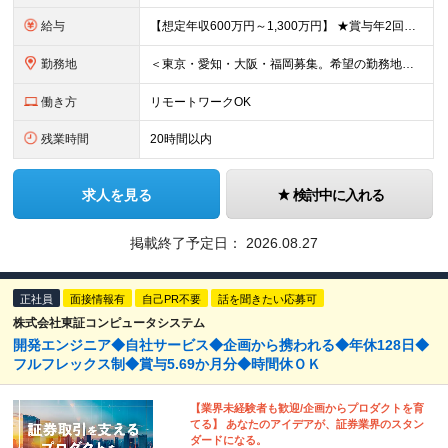
給与
【想定年収600万円～1,300万円】 ★賞与年2回＋勤務地手当＋残業手当（年平均残業時間にて算出）を含む ※基本給＋勤務地手当＋役職手当 ※勤務地手当：結婚の有無に関係なく、物価などの違いを考慮して
勤務地
＜東京・愛知・大阪・福岡募集。希望の勤務地で働けます＞ 希望通りの配属＆転勤も基本なし！ 「プロジェクト人員の枠を広げたい」などといった、 会社からの強制的な異動・出向依頼はありません。 ■東京オフ
働き方
リモートワークOK
残業時間
20時間以内
求人を見る
検討中に入れる
掲載終了予定日：
2026.08.27
正社員
面接情報有
自己PR不要
話を聞きたい応募可
株式会社東証コンピュータシステム
開発エンジニア◆自社サービス◆企画から携われる◆年休128日◆
フルフレックス制◆賞与5.69か月分◆時間休ＯＫ
【業界未経験者も歓迎/企画からプロダクトを育
てる】 あなたのアイデアが、証券業界のスタン
ダードになる。