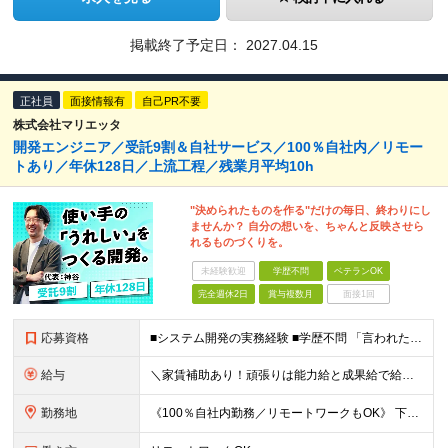
掲載終了予定日：
2027.04.15
正社員
面接情報有
自己PR不要
株式会社マリエッタ
開発エンジニア／受託9割＆自社サービス／100％自社内／リモー
トあり／年休128日／上流工程／残業月平均10h
"決められたものを作る"だけの毎日、終わりにし
ませんか？ 自分の想いを、ちゃんと反映させら
れるものづくりを。
未経験歓迎
学歴不問
ベテランOK
完全週休2日
賞与複数月
面接1回
応募資格
■システム開発の実務経験 ■学歴不問 「言われたモノを作るだけの毎日はつまらない」 「一部の機能だけでなく、全体を見渡して開発したい」 そんな思いを抱えるエンジニアに、当社の環境はピッタリです！
給与
＼家賃補助あり！頑張りは能力給と成果給で給与に還元！／ ★賞与3か月分&資格手当も充実 ★社宅制度あり（当社契約の賃貸住宅の場合は家賃を50％負担／最大5万円） ※社宅制度をご利用される場合は、礼金
勤務地
《100％自社内勤務／リモートワークもOK》 下記いずれかでの勤務となりますのでお選びください（ご希望に沿わない配属はありません） ■東京本社／東京都台東区浅草橋5-5-5 キムラビル4F ■広島オ