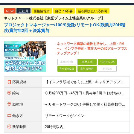
NEW
正社員
面接情報有
自己PR不要
話を聞きたい応募可
ネットチャート株式会社【東証プライム上場企業IIJグループ】
プロジェクトマネージャー/100％受託/リモートOK/残業月20H程
度/賞与年2回＋決算賞与
ネットワーク構築の経験を活かし、上流・PM
へ。 インフラ特化・業界大手のIIJグループでス
テップアップ！
未経験歓迎
学歴不問
ベテランOK
完全週休2日
賞与複数月
面接1回
応募資格
【インフラ領域でさらに上流・キャリアアップを目指したい方、歓迎！】 ●学歴不問 ●ネットワーク構築経験（5年以上） ●PM経験（3年以上） ★「運用保守から設計・構築にステップアップしたい」 ★「将
給与
◇月給38万円～45万円＋賞与年2回 ※お持ちの経験・スキルを考慮し決定いたします ※試用期間3ヶ月（給与・待遇に差異はありません） ※残業代は時間分支給いたします 《手厚い待遇も充実！》 ★昇給年
勤務地
≪リモートワークOK！併用して働く社員多数◎≫ ★U・Iターン歓迎 大阪駅・梅田駅から徒歩数分のお取引先企業オフィスで勤務となります！ ＼その他当社の事業所もご紹介／ 【東京事業所】 東京都千代田
働き方
リモートワークがメイン
残業時間
20時間以内