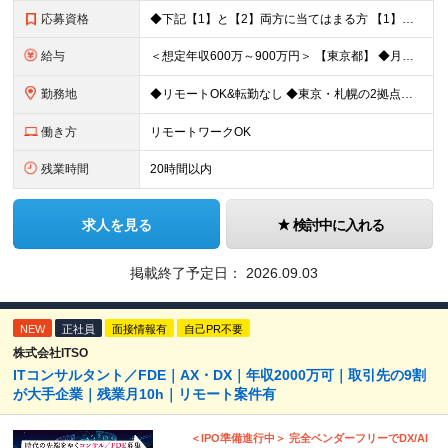
応募資格
◆下記【1】と【2】両方に当てはまる方 【1】Webアプリ開発：5年以上 【2】下記いずれか5年以上のご経験 C#、SQL、JavaScript、HTML+CSS、React、PHP、Larave
給与
＜想定年収600万～900万円＞ 【東京都】 ◆月給：37.2万円～＋賞与年2回（賞与支給実績5ヶ月分）＋残業代全額支給 ※技能手当(スキル・経験により支給)／地域手当(東京：3万円)を含む ※3ヶ
勤務地
◆リモートOK&転勤なし ◆東京・札幌の2拠点で募集中 【東京本社】 東京都千代田区神田練塀町300 住友不動産秋葉原駅前ビル17F 【札幌開発センター】 北海道札幌市北区北7条西4-5-1 伊藤
働き方
リモートワークOK
残業時間
20時間以内
求人を見る
検討中に入れる
掲載終了予定日：
2026.09.03
NEW
正社員
面接情報有
自己PR不要
株式会社ITSO
ITコンサルタント／FDE｜AX・DX｜年収2000万可｜取引先の9割
が大手企業｜残業月10h｜リモート案件有
＜IPO準備進行中＞ 完全ベンダーフリーでDX/AI