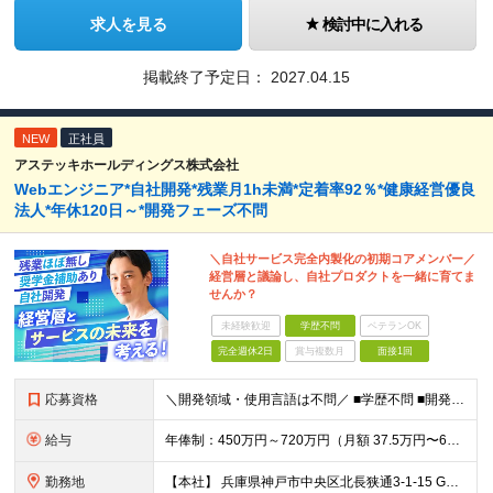
求人を見る
検討中に入れる
掲載終了予定日：
2027.04.15
NEW
正社員
アステッキホールディングス株式会社
Webエンジニア*自社開発*残業月1h未満*定着率92％*健康経営優良
法人*年休120日～*開発フェーズ不問
＼自社サービス完全内製化の初期コアメンバー／
経営層と議論し、自社プロダクトを一緒に育てま
せんか？
未経験歓迎
学歴不問
ベテランOK
完全週休2日
賞与複数月
面接1回
応募資格
＼開発領域・使用言語は不問／ ■学歴不問 ■開発経験3年以上 （例：TypeScript/Next.js/Flutter/Python/Djangoなど） ★こんな方を歓迎します！ ・「特定領域だけ
給与
年俸制：450万円～720万円（月額 37.5万円〜60万円） ※経験・スキル・前職給与を最大限考慮の上、決定いたします。 ※試用期間6ヶ月あり（期間中は資格取得等各種補助および奨学金支援手当は対象
勤務地
【本社】 兵庫県神戸市中央区北長狭通3-1-15 Gビル神戸三宮3F ※転勤はありません ※(変更の範囲)上記を除く当社関連勤務地