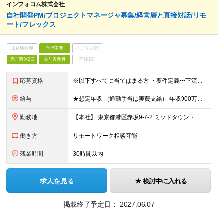
インフォコム株式会社
自社開発PM/プロジェクトマネージャ募集/経営層と直接対話/リモ
ート/フレックス
未経験歓迎
学歴不問
ベテランOK
完全週休2日
賞与複数月
面接1回
応募資格
※以下すべてに当てはまる方 ・要件定義〜下流工程まで一貫したプロジェクトへの参画経験 ・ERP製品の導入経験 ・大規模プロジェクトのマネジメント経験
給与
★想定年収 （通勤手当は実費支給） 年収900万円〜1300万円（年俸制） ※当社規定により経験とスキルに応じた処遇を提示させていただきます。 ※入社後3カ月間は試用期間です。 ※年俸制となります。
勤務地
【本社】 東京都港区赤坂9-7-2 ミッドタウン・イースト10F ※(変更の範囲)上記を除く当社関連勤務地
働き方
リモートワーク相談可能
残業時間
30時間以内
求人を見る
検討中に入れる
掲載終了予定日：
2027.06.07