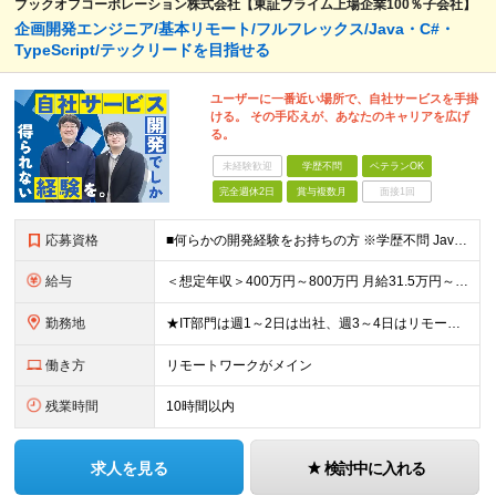
ブックオフコーポレーション株式会社【東証プライム上場企業100％子会社】
企画開発エンジニア/基本リモート/フルフレックス/Java・C#・
TypeScript/テックリードを目指せる
ユーザーに一番近い場所で、自社サービスを手掛
ける。 その手応えが、あなたのキャリアを広げ
る。
未経験歓迎
学歴不問
ベテランOK
完全週休2日
賞与複数月
面接1回
応募資格
■何らかの開発経験をお持ちの方 ※学歴不問 Javaは経験ないがWebアプリケーション運用知識やDB知識が豊富など 何か一つでも強みがあれば活躍できる可能性があります！ 興味をお持ちいただけましたら
給与
＜想定年収＞400万円～800万円 月給31.5万円～55万円＋賞与＋交通費全額支給＋各種手当 ※経験・能力などを考慮し相談の上、当社規定により決定します。 ※上記金額には16～21時間分のみなし残
勤務地
★IT部門は週1～2日は出社、週3～4日はリモートワーク ★勤務地はご本人のご希望を最優先します ■飯田橋オフィス／東京都新宿区揚場町2-26 SKビル ■本社／神奈川県相模原市南区古淵2-14-
働き方
リモートワークがメイン
残業時間
10時間以内
求人を見る
検討中に入れる