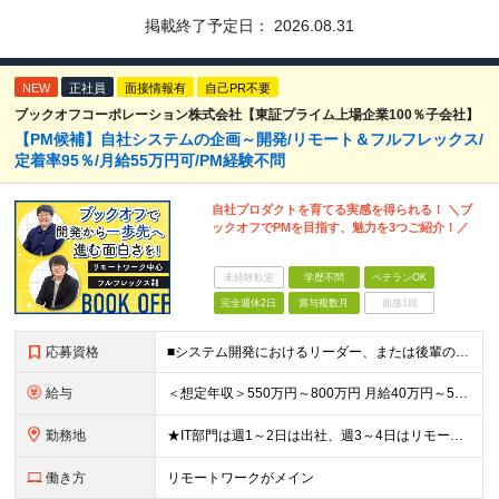
掲載終了予定日：
2026.08.31
NEW
正社員
面接情報有
自己PR不要
ブックオフコーポレーション株式会社【東証プライム上場企業100％子会社】
【PM候補】自社システムの企画～開発/リモート＆フルフレックス/
定着率95％/月給55万円可/PM経験不問
自社プロダクトを育てる実感を得られる！ ＼ブ
ックオフでPMを目指す、魅力を3つご紹介！／
未経験歓迎
学歴不問
ベテランOK
完全週休2日
賞与複数月
面接1回
応募資格
■システム開発におけるリーダー、または後輩の指導や進捗管理などの経験のある方 ■機能要件/非機能要件の知識（経験は問いません） ＼「マネジメント未経験だけど今後チャレンジしたい」という方もぜひご応募く
給与
＜想定年収＞550万円～800万円 月給40万円～55万円＋賞与＋交通費全額支給＋各種手当(子女教育手当等) ※経験・能力などを考慮し相談の上、当社規定により決定します。 ※上記金額には16～21時
勤務地
★IT部門は週1～2日は出社、週3～4日はリモートワーク ★勤務地はご本人のご希望を最優先します ■飯田橋オフィス／東京都新宿区揚場町2-26 SKビル ■本社／神奈川県相模原市南区古淵2-14-
働き方
リモートワークがメイン