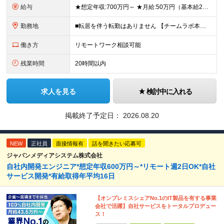
給与
★想定年収:700万円～ ★月給:50万円（基本給22万円〜＋諸手当21万円1250円～） ※上記に固定残業代（68,750円/月40時間分）を含む。超過分は別途支給 ※試用期間3ヵ月あり。期間中の
勤務地
■転居を伴う転勤はありません 【チームラボ本社】 東京都千代田区神田小川町2-12 小川町進興ビル チームラボ本社他、会社が指定する場所 ※原則出社ですが、合理的な理由がある場合はリモート(在宅勤
働き方
リモートワーク相談可能
残業時間
20時間以内
求人を見る
検討中に入れる
掲載終了予定日：
2026.08.20
NEW
正社員
面接情報有
話を聞きたい応募可
ジャパンメディアシステム株式会社
自社内開発エンジニア*想定年収600万円～*リモート週2日OK*自社
サービス開発*有給取得年平均16日
【オンプレミスシェアNo.1のIT製品を有する事業
会社で活躍】自社サービスをトータルプロデュー
ス！