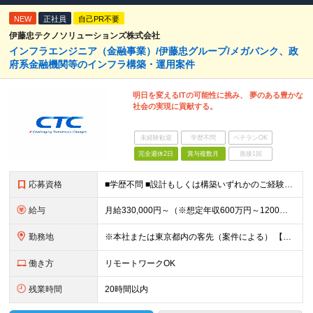
NEW
正社員
自己PR不要
伊藤忠テクノソリューションズ株式会社
インフラエンジニア（金融事業）/伊藤忠グループ/メガバンク、政
府系金融機関等のインフラ構築・運用案件
明日を変えるITの可能性に挑み、 夢のある豊かな
社会の実現に貢献する。
未経験歓迎
学歴不問
ベテランOK
完全週休2日
賞与複数月
面接1回
応募資格
■学歴不問 ■設計もしくは構築いずれかのご経験5年以上 ┗サーバ、仮想化、クラウド、NW、セキュリティのうち最低1つの領域 ■社会人経験5年以上 ■SI案件でのNW/サーバーの設計・構築等の経験 ■P
給与
月給330,000円～（※想定年収600万円～1200万円） ※経験・能力を考慮の上、決定します ※試用期間3ヶ月/給与・待遇に差異なし ※残業手当については全額支払いもしくは裁量労働制（役職によりま
勤務地
※本社または東京都内の客先（案件による） 【本社】 東京都港区虎ノ門4-1-1 神谷町トラストタワー ※転勤は当面ありませんが、総合職採用のため転勤の可能性が0ではありません。 ※敷地内禁煙（屋内喫
働き方
リモートワークOK
残業時間
20時間以内