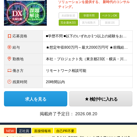
ソリューションを提供する、 新時代のコンサル
ティング。
未経験歓迎
学歴不問
ベテランOK
完全週休2日
賞与複数月
面接1回
応募資格
■学歴不問 ■以下のいずれか1つ以上の経験をお持ちの方 ・ITプロジェクトで、PMやPLとして顧客折衝・上流工程・マネジメントなどの経験がある方 ・ITコンサルタントとしての実務経験がある方 ≪以下
給与
★想定年収800万円～最大2000万円可 ★前職給与を考慮 ★ストックオプション付与あり（IPO間近） ★昇給制度あり ┗入社6カ月後に3％以上の昇給があります。その後、業績に合わせて適宜、昇給します
勤務地
本社・プロジェクト先（東京都23区・横浜・川崎・千葉・埼玉が中心）いずれかでの勤務となります（常駐は全体の1割程度！） 《本社》東京都港区虎ノ門3-5-1 虎ノ門37森ビル12F ※(変更の範囲)
働き方
リモートワーク相談可能
残業時間
20時間以内
求人を見る
検討中に入れる
掲載終了予定日：
2026.08.20
NEW
正社員
面接情報有
自己PR不要