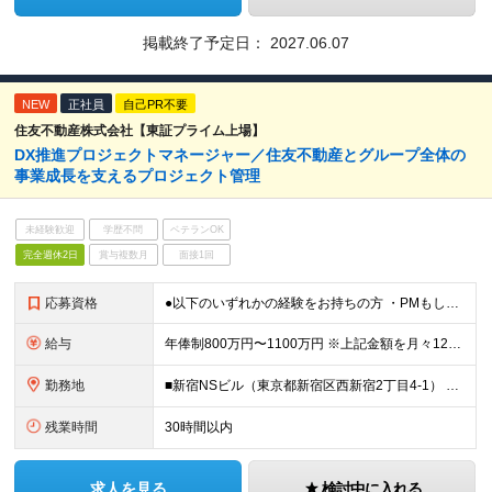
掲載終了予定日：
2027.06.07
NEW
正社員
自己PR不要
住友不動産株式会社【東証プライム上場】
DX推進プロジェクトマネージャー／住友不動産とグループ全体の
事業成⻑を⽀えるプロジェクト管理
未経験歓迎
学歴不問
ベテランOK
完全週休2日
賞与複数月
面接1回
応募資格
●以下のいずれかの経験をお持ちの方 ・PMもしくはPLの経験 ・データベースを⽤いたシステムの設計、開発 ・基幹業務システムの設計、開発、運⽤経験 ≪開発環境≫ ●C#、VB.NET、ASP.NET
給与
年俸制800万円〜1100万円 ※上記金額を月々12分割支給 ※前職年収、経験、実績を幅広く考慮して決定します。 ※上記年俸には固定残業代（月額約40時間分／15万8千円～）が含まれます。残業がない場
勤務地
■新宿NSビル（東京都新宿区西新宿2丁目4-1） ※(変更の範囲)当社の管轄する全ての事業所の範囲において、勤務地の変更を命ずることがあります（転居を伴うものを含む。ただし配属先のDX推進部は東京に
残業時間
30時間以内
求人を見る
検討中に入れる