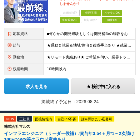
しませんか？
未経験歓迎
学歴不問
ベテランOK
完全週休2日
賞与複数月
面接1回
応募資格
■何らかの開発経験もしくは開発補助の経験をお持ちの方 ■学歴不問 ★ブランクのある方、地方在住の方も大歓迎です！
給与
★通勤＆就業＆地域/住宅＆役職手当あり ★残業代は全額支給 ★選べる給与制度あり！ ★東京・神奈川・千葉・埼玉勤務の場合 月給23.5万円～55万円＋諸手当 （残業代は全額支給） (20,000円の
勤務地
★リモート実績あり★ ご希望を伺い、業界トップクラス約7,000件の取引事業所数、90,000件以上のプロジェクトから検討をいたします。 全国の取引先での就業となります（沖縄を除く） ※勤務地
残業時間
10時間以内
求人を見る
検討中に入れる
掲載終了予定日：
2026.08.24
NEW
正社員
面接情報有
自己PR不要
話を聞きたい応募可
株式会社マルス
インフラエンジニア（リーダー候補）/賞与年3.54ヵ月*1～2次請け
100%*AWS等クラウド案件あり