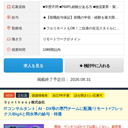
応募資格
■学歴不問 ■PM/PL経験がある方 ■物流業界・製造業界向けシステム（WMS/TMS/LMS/MES等）開発経験のある方 ＼こんな方にぴったり！／ ■実力に見合った高給与・正当評価を得たい方 ■家
給与
★【前職給与保証】前職の年収・経験を最大限考慮し決定します ★みなし残業代なし！残業代は別途全額支給します◎ ★リモートワーク用のノートPCの支給あり ★賞与年2回＆毎年昇給しているメンバーも！ ★想
勤務地
★フルリモートもOK！ご自身の生活スタイルに合わせて選択可能です◎ ★転勤なし＆「赤羽橋」から徒歩3分の駅チカ 【本社】東京都港区三田1-4-28 三田国際ビル18F ＼18階から見えるダイナミッ
働き方
リモートワークがメイン
残業時間
10時間以内
求人を見る
検討中に入れる
掲載終了予定日：
2026.08.31
NEW
正社員
面接情報有
自己PR不要
話を聞きたい応募可
Ｓｙｎｔｈｅｓｙ株式会社
ITコンサルタント│AI・DX等の専門チームに配属/リモート×フレッ
クス/Big4と同水準の給与・待遇
既知・マンネリばかりでは楽しくない。 経営者