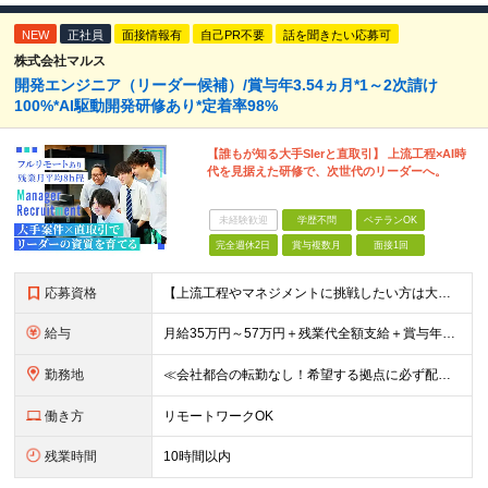
NEW
正社員
面接情報有
自己PR不要
話を聞きたい応募可
株式会社マルス
開発エンジニア（リーダー候補）/賞与年3.54ヵ月*1～2次請け
100%*AI駆動開発研修あり*定着率98%
【誰もが知る大手SIerと直取引】 上流工程×AI時
代を見据えた研修で、次世代のリーダーへ。
未経験歓迎
学歴不問
ベテランOK
完全週休2日
賞与複数月
面接1回
応募資格
【上流工程やマネジメントに挑戦したい方は大歓迎です！】 ★開発エンジニアとしての実務経験をお持ちの方 ★上記に加え、下記いずれかに該当する方 ・チームのリーダー／サブリーダーの経験をお持ちの方 ・教育
給与
月給35万円～57万円＋残業代全額支給＋賞与年3.45ヵ月(リーダー経験者) 月給32万円～43万円＋残業代全額支給＋賞与年3.45ヵ月(実務経験者) 入社時想定年収： 490万円～798万円(リー
勤務地
≪会社都合の転勤なし！希望する拠点に必ず配属します。新潟Uターン・Iターン大歓迎！≫ 首都圏(東京、神奈川、千葉、埼玉)または新潟市、長岡市周辺のお客様先または各拠点での勤務となります。 ■東京支社
働き方
リモートワークOK
残業時間
10時間以内