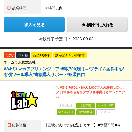
残業時間
10時間以内
求人を見る
検討中に入れる
掲載終了予定日：
2026.09.03
NEW
正社員
自己PR不要
話を聞きたい応募可
チームラボ株式会社
Web/スマホアプリエンジニア*年収700万円～*プライム案件中心*
有償ツール導入*書籍購入サポート*服装自由
＼累計1.7億DL・MAU3,000万人の裏側に立つ！
／ 日常を彩る有名アプリを手掛けるエンジニア
へ
未経験歓迎
学歴不問
ベテランOK
完全週休2日
賞与複数月
面接1回
応募資格
【経験が浅い方も歓迎します！】 ■学歴不問 ■何らかのプログラミング言語を用いた開発実務経験3年以上(言語不問) ＼こんな方に向いています／ ・有名アプリや数千万規模のサービス開発に携わりたい方 ・