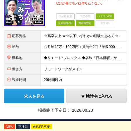
だけが喜ぶモノは作りたくない。
未経験歓迎
学歴不問
ベテランOK
完全週休2日
賞与複数月
面接1回
応募資格
☆高卒以上 ★☆以下いずれかの経験のある方☆★ ◎大手や中小企業での顧客折衝・提案に関する経験 ◎SIerや事業会社における上流工程（顧客折衝・提案等）の経験 ◎PL・PMの実務経験 ◎コンサルティ
給与
◇月給42万～100万円＋賞与年2回 └年収900～1600万円可能 ★☆年収例☆★ ◎37歳・元開発エンジニア └年収900万（2年後に年収150万UP実績） ◎40歳・元SierのPM └年収1
勤務地
◆リモート×フレックス ◆各線「日本橋駅」から徒歩1分 【本社】 東京都中央区日本橋2-1-3 アーバンネット日本橋二丁目ビル6階 ※変更の範囲：上記を除く当社関連勤務地
働き方
リモートワークがメイン
残業時間
20時間以内
求人を見る
検討中に入れる
掲載終了予定日：
2026.08.20
NEW
正社員
自己PR不要