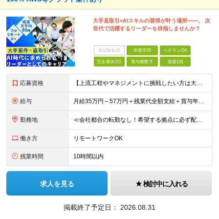
大手直取引×AIスキルの習得が叶う場所――。 次
世代で活躍するリーダーを目指しませんか？
未経験歓迎
学歴不問
ベテランOK
完全週休2日
賞与複数月
面接1回
応募資格
【上流工程やマネジメントに挑戦したい方は大歓迎です！】 ★インフラエンジニアとしての実務経験をお持ちの方 ★上記に加え、下記いずれかに該当する方 ・チームのリーダー／サブリーダーの経験をお持ちの方 ・
給与
月給35万円～57万円＋残業代全額支給＋賞与年3.45ヵ月(リーダー経験者) 月給32万円～43万円＋残業代全額支給＋賞与年3.45ヵ月(実務経験者) 入社時想定年収： 490万円～798万円(リー
勤務地
≪会社都合の転勤なし！希望する拠点に必ず配属します。新潟Uターン・Iターン大歓迎！≫ 首都圏(東京、神奈川、千葉、埼玉)または新潟市、長岡市周辺のお客様先または各拠点での勤務となります。 ■東京支社
働き方
リモートワークOK
残業時間
10時間以内
求人を見る
検討中に入れる
掲載終了予定日：
2026.08.31