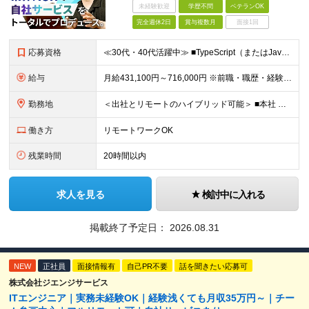
未経験歓迎
学歴不問
ベテランOK
完全週休2日
賞与複数月
面接1回
応募資格
≪30代・40代活躍中≫ ■TypeScript（またはJavaScript）、PHP、Java、C/C++ のいずれかを使用した開発の実務経験がある方 ■学歴不問
給与
月給431,100円～716,000円 ※前職・職歴・経験・能力を考慮の上、優遇します ※上記給与には月30時間分の固定残業代（81,000円～134,000円）を含みます 超過分は別途支給します
勤務地
＜出社とリモートのハイブリッド可能＞ ■本社 東京都千代田区外神田2-14-10 第2電波ビル2F ■大阪支店 大阪府大阪市淀川区西中島5-14-22 リクルート新大阪ビル5F ※（変更の範囲）会社の
働き方
リモートワークOK
残業時間
20時間以内
求人を見る
検討中に入れる
掲載終了予定日：
2026.08.31
NEW
正社員
面接情報有
自己PR不要
話を聞きたい応募可
株式会社ジエンジサービス
ITエンジニア｜実務未経験OK｜経験浅くても月収35万円～｜チー