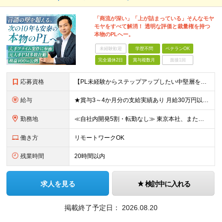
「商流が深い」「上が詰まっている」そんなモヤ
モヤをすべて解消！ 透明な評価と裁量権を持つ
本物のPLへー。
未経験歓迎
学歴不問
ベテランOK
完全週休2日
賞与複数月
面接1回
応募資格
【PL未経験からステップアップしたい中堅層を歓迎！】 ■システムエンジニア、またはプログラマーとしての実務経験（5年以上） ■開発言語（Java、PHP、C#、C、C++等）は一切不問 ■学歴不問
給与
★賞与3～4か月分の支給実績あり 月給30万円以上＋賞与年2回＋各種手当 ※経験・スキルを考慮して決定いたします ※上記には固定残業代（20時間分・3万5000円～）を含み、超過分は別途支給 ※試
勤務地
≪自社内開発5割・転勤なし≫ 東京本社、または東京都23区内、 神奈川県のクライアント先での勤務となります。 ┃東京本社：東京都中央区日本橋茅場町1-3-9 茅場町MYビル6階 (変更の範囲)上記
働き方
リモートワークOK
残業時間
20時間以内
求人を見る
検討中に入れる
掲載終了予定日：
2026.08.20