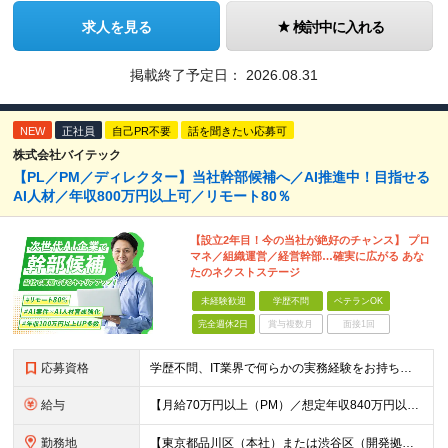
求人を見る
検討中に入れる
掲載終了予定日：
2026.08.31
NEW
正社員
自己PR不要
話を聞きたい応募可
株式会社バイテック
【PL／PM／ディレクター】当社幹部候補へ／AI推進中！目指せる
AI人材／年収800万円以上可／リモート80％
【設立2年目！今の当社が絶好のチャンス】 プロ
マネ／組織運営／経営幹部…確実に広がる あな
たのネクストステージ
未経験歓迎
学歴不問
ベテランOK
完全週休2日
賞与複数月
面接1回
応募資格
学歴不問、IT業界で何らかの実務経験をお持ちの方（3年以上） ※PG/SE経験がある方歓迎、PM/PL経験があれば即戦力として優遇 ※ブランクのある方歓迎 ※担当業務/フェーズ/使用言語などは限定せず
給与
【月給70万円以上（PM）／想定年収840万円以上】 ★詳しくは下記をご参照ください！ ■SE/PL/テスト計画以降などの上流フェーズ 月給53万円以上 ※想定年収636万円以上 ■PM/ディレク
勤務地
【東京都品川区（本社）または渋谷区（開発拠点）各プロジェクト先の勤務地】 ◎リモート案件も多数のため在宅勤務も可能です！ 常駐・ハイブリッド型・フルリモートなど柔軟に対応しています。 ※転勤はございま