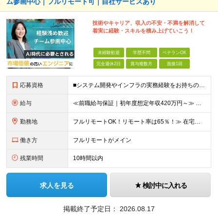
ム参画中心｜フルリモート可｜自社サービスあり
技術やキャリア、収入の不安・不満を解消して
着実に経験・スキルを積み上げていこう！
未経験歓迎
学歴不問
ベテランOK
完全週休2日
賞与複数月
面接1回
応募資格
■システム開発やインフラの実務経験をお持ちの方（言語・工程・年数不問） ■学歴不問 ┗システムサポートや運用保守・テスターなど幅広い経験の方も歓迎します！ ┗独学や実務未経験者といった方からの応募も歓
給与
≪前職給与保証｜初年度想定年収420万円～≫ 月給35万円以上＋決算賞与＋交通費 ※スキル・経験を考慮の上、優遇します ※上記月給には固定残業代月20時間分(4万5000円以上)を含みます。超過し
勤務地
フルリモートOK！リモート率は65％！≫ 在宅勤務または東京・神奈川・埼玉・千葉のお客様先での勤務 ■本社 東京都港区芝2-22-15 STKビル 1F (変更の範囲)上記を除く当社関連勤務地
働き方
フルリモートがメイン
残業時間
10時間以内
求人を見る
検討中に入れる
掲載終了予定日：
2026.08.17