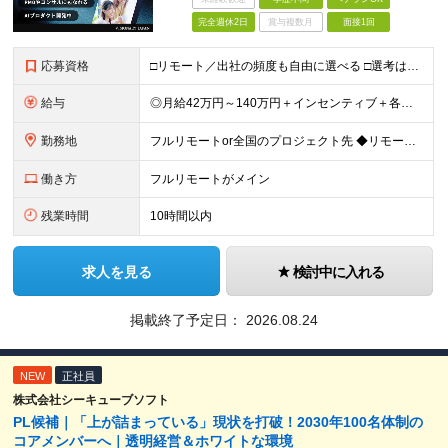
完全週休2日
賞与複数月
面接1回
応募資格
□リモート／出社の頻度も自由に選べる □選考は役員とWeb面談1回のみ □学歴不問／第二新卒歓迎／ブランクOK 【応募条件】 ◎ITエンジニアの実務経験1年以上をお持ちの方 └言語・業界・ジャンル不
給与
◎月給42万円～140万円＋インセンティブ＋各種手当 ・エンジニア平均年収640万円 ・入社したエンジニア全員年収UP！平均180万円UP！ ・還元率80~95%！平均還元率86.9% ・単価連動型⇒
勤務地
フルリモートor全国のプロジェクト先 ◆リモート実施率93%（リモート／出社の頻度も自分で選べる） ◆UIターン歓迎！転勤なし ※(変更の範囲)上記を除く当社関連勤務地 ＼独立した評価機関による評価
働き方
フルリモートがメイン
残業時間
10時間以内
求人を見る
検討中に入れる
掲載終了予定日：
2026.08.24
NEW
正社員
株式会社シーキューブソフト
PL候補｜「上が詰まっている」現状を打破！2030年100名体制の
コアメンバーへ｜透明経営＆ホワイトな環境