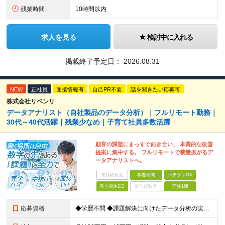
残業時間
10時間以内
求人を見る
検討中に入れる
掲載終了予定日：
2026.08.31
NEW
正社員
面接情報有
自己PR不要
話を聞きたい応募可
株式会社リベンリ
データアナリスト（自社製品のデータ分析）｜フルリモート勤務｜
30代～40代活躍｜残業少なめ｜子育て社員多数活躍
顧客の課題にまっすぐ向き合い、 本質的な改善
提案に集中する。 フルリモートで裁量拡がるデ
ータアナリストへ。
未経験歓迎
学歴不問
ベテランOK
完全週休2日
賞与複数月
面接1回
応募資格
◆学歴不問 ◆課題解決に向けたデータ分析の実務経験 ※事業会社でのご経験をお持ちの方、 データ分析～プレゼンまでのご経験をお持ちの方は尚歓迎します ＜歓迎要件・求める人物像＞ ◎複雑な課題を整理し