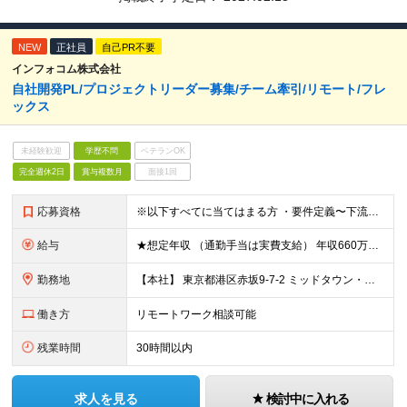
NEW
正社員
自己PR不要
インフォコム株式会社
自社開発PL/プロジェクトリーダー募集/チーム牽引/リモート/フレ
ックス
未経験歓迎
学歴不問
ベテランOK
完全週休2日
賞与複数月
面接1回
応募資格
※以下すべてに当てはまる方 ・要件定義〜下流工程まで一貫したプロジェクトへの参画経験 ・ERP製品の導入経験
給与
★想定年収 （通勤手当は実費支給） 年収660万円〜890万円（月給制） ※当社規定により経験とスキルに応じた処遇を提示させていただきます。 ※入社後3カ月間は試用期間です。 ※試用期間中の基礎給は1
勤務地
【本社】 東京都港区赤坂9-7-2 ミッドタウン・イースト10F ※(変更の範囲)上記を除く当社関連勤務地
働き方
リモートワーク相談可能
残業時間
30時間以内
求人を見る
検討中に入れる