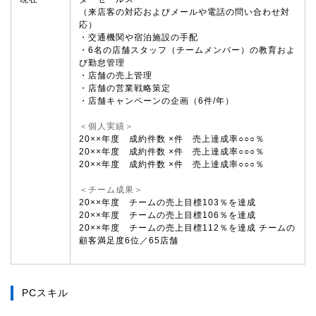
（来店客の対応およびメールや電話の問い合わせ対
応）
・交通機関や宿泊施設の手配
・6名の店舗スタッフ（チームメンバー）の教育およ
び勤怠管理
・店舗の売上管理
・店舗の営業戦略策定
・店舗キャンペーンの企画（6件/年）
＜個人実績＞
20××年度 成約件数 ×件 売上達成率○○○％
20××年度 成約件数 ×件 売上達成率○○○％
20××年度 成約件数 ×件 売上達成率○○○％
＜チーム成果＞
20××年度 チームの売上目標103％を達成
20××年度 チームの売上目標106％を達成
20××年度 チームの売上目標112％を達成 チームの
顧客満足度6位／65店舗
PCスキル