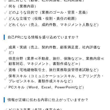
誰に対して（顧客、社外関係者、社内関係者）
何を（業務内容）
どのような目的で（業務のゴール・背景・意義）
どんな立場で（役職・役割・責任の範囲）
どれくらい（売上、成約件数、マネジメント人数など）
自己PRになる情報を盛り込めていますか？
成果・実績（売上、契約件数、顧客満足度、社内評価な
ど）
得意分野（業界≪不動産、旅行、保険など≫、業務内容≪
顧客対応、マネジメント、書類作成など≫）
資格（宅地建物取引士、旅行業務取扱管理者試験など）
保有スキル（コミュニケーションスキル、ヒアリング力・
プレゼンスキル、書類作成スキルなど）
PCスキル（Word、Excel、PowerPointなど）
情報が正確に伝わる内容に仕上がっていますか？
ビジネス文書（名詞・体言止め）