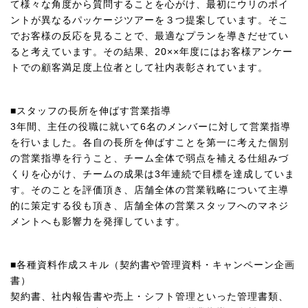
て様々な角度から質問することを心がけ、最初にウリのポイ
ントが異なるパッケージツアーを３つ提案しています。そこ
でお客様の反応を見ることで、最適なプランを導きだせてい
ると考えています。その結果、20××年度にはお客様アンケー
トでの顧客満足度上位者として社内表彰されています。
■スタッフの長所を伸ばす営業指導
3年間、主任の役職に就いて6名のメンバーに対して営業指導
を行いました。各自の長所を伸ばすことを第一に考えた個別
の営業指導を行うこと、チーム全体で弱点を補える仕組みづ
くりを心がけ、チームの成果は3年連続で目標を達成していま
す。そのことを評価頂き、店舗全体の営業戦略について主導
的に策定する役も頂き、店舗全体の営業スタッフへのマネジ
メントへも影響力を発揮しています。
■各種資料作成スキル（契約書や管理資料・キャンペーン企画
書）
契約書、社内報告書や売上・シフト管理といった管理書類、