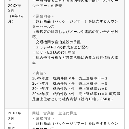
～
・一般消費者に対する国内外の旅行商品（パッケー
20XX年
ジツアー）の販売
X月
（X年Xヶ
＜業務内容＞
月）
・旅行商品（パッケージツアー）を販売するカウン
ターセールス
（来店客の対応およびメールや電話の問い合わせ対
応）
・交通機関や宿泊施設の手配
・チラシやPOPの作成および配布
・ビザ・ESTAの代行申請
・競合他社分析など営業活動に必要な旅行情報の収
集
＜実績＞
20××年度 成約件数 ×件 売上達成率○○○％
20××年度 成約件数 ×件 売上達成率○○○％
20××年度 成約件数 ×件 売上達成率○○○％
20××年度 成約件数 ×件 売上達成率○○○％ 顧客満
足度上位者として社内表彰（社内10名／356名）
20XX年
同社 営業部 主任に昇進
X月
＜業務内容＞
～
・旅行商品（パッケージツアー）を販売するカウン
現在
ターセールス