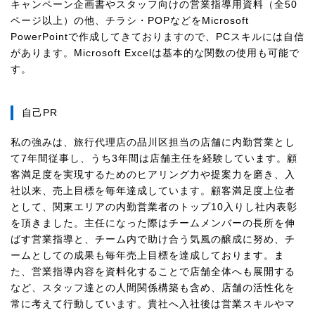
キャンペーン企画書やスタッフ向けの営業指導用資料（全50
ページ以上）の他、チラシ・POPなどをMicrosoft
PowerPointで作成してきておりますので、PCスキルには自信
があります。Microsoft Excelは基本的な関数の使用も可能で
す。
自己PR
私の強みは、旅行代理店の品川区担当の店舗に内勤営業とし
て7年間従事し、うち3年間は店舗主任を経験しています。顧
客満足度を実現するためのヒアリング力や提案力を磨き、入
社以来、売上目標を毎年達成しています。顧客満足度上位者
として、関東エリアの内勤営業者のトップ10入りし社内表彰
を頂きました。主任になった際はチームメンバーの長所を伸
ばす営業指導と、チーム内で助け合う気風の醸成に努め、チ
ームとしての成果も毎年売上目標を達成しております。ま
た、営業指導内容を資料化することで店舗全体へも展開する
など、スタッフ達との人間関係構築も含め、店舗の活性化を
常に考えて行動しています。貴社へ入社後は営業スキルやマ