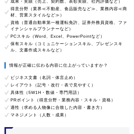
成果・実績（売上、契約数、表彰実績、社内評価など）
得意分野（業界≪不動産、食品販売など≫、業務内容≪商
材、営業スタイルなど≫）
資格（普通自動車第一種運転免許、証券外務員資格、ファ
イナンシャルプランナーなど）
PCスキル（Word、Excel、PowerPointなど）
保有スキル（コミュニケーションスキル、プレゼンスキ
ル、文書作成スキルなど）
情報が正確に伝わる内容に仕上がっていますか？
ビジネス文書（名詞・体言止め）
レイアウト（記号・改行・表で見やすく）
具体性（5W1H・数値・専門用語）
PRポイント（得意分野・業務内容・スキル・資格）
適性（求める人物像に合致した内容・書き方）
マネジメント（人数・成果）