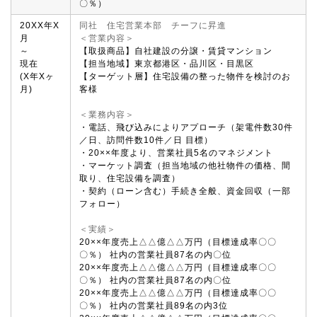
〇％）
20XX年X
同社 住宅営業本部 チーフに昇進
月
＜営業内容＞
～
【取扱商品】自社建設の分譲・賃貸マンション
現在
【担当地域】東京都港区・品川区・目黒区
(X年Xヶ
【ターゲット層】住宅設備の整った物件を検討のお
月)
客様
＜業務内容＞
・電話、飛び込みによりアプローチ（架電件数30件
／日、訪問件数10件／日 目標）
・20××年度より、営業社員5名のマネジメント
・マーケット調査（担当地域の他社物件の価格、間
取り、住宅設備を調査）
・契約（ローン含む）手続き全般、資金回収（一部
フォロー）
＜実績＞
20××年度売上△△億△△万円（目標達成率〇〇
〇％） 社内の営業社員87名の内〇位
20××年度売上△△億△△万円（目標達成率〇〇
〇％） 社内の営業社員87名の内〇位
20××年度売上△△億△△万円（目標達成率〇〇
〇％） 社内の営業社員89名の内3位