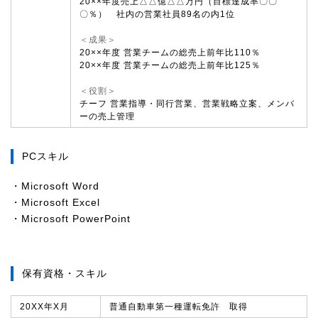
20××年度売上△△億△△万円（目標達成率〇〇
〇％） 社内の営業社員89名の内1位
＜成果＞
20××年度 営業チームの総売上前年比110％
20××年度 営業チームの総売上前年比125％
＜役割＞
チーフ 営業指導・同行営業、営業戦略立案、メンバ
ーの売上管理
PCスキル
・Microsoft Word
・Microsoft Excel
・Microsoft PowerPoint
保有資格・スキル
20XX年X月
普通自動車第一種運転免許 取得