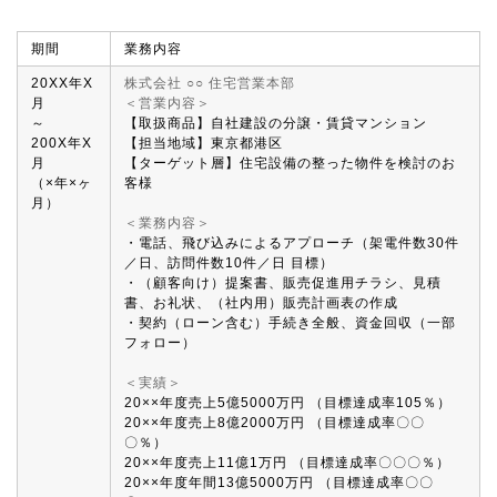
期間
業務内容
20XX年X
株式会社 ○○ 住宅営業本部
月
＜営業内容＞
～
【取扱商品】自社建設の分譲・賃貸マンション
200X年X
【担当地域】東京都港区
月
【ターゲット層】住宅設備の整った物件を検討のお
（×年×ヶ
客様
月）
＜業務内容＞
・電話、飛び込みによるアプローチ（架電件数30件
／日、訪問件数10件／日 目標）
・（顧客向け）提案書、販売促進用チラシ、見積
書、お礼状、（社内用）販売計画表の作成
・契約（ローン含む）手続き全般、資金回収（一部
フォロー）
＜実績＞
20××年度売上5億5000万円 （目標達成率105％）
20××年度売上8億2000万円 （目標達成率〇〇
〇％）
20××年度売上11億1万円 （目標達成率〇〇〇％）
20××年度年間13億5000万円 （目標達成率〇〇