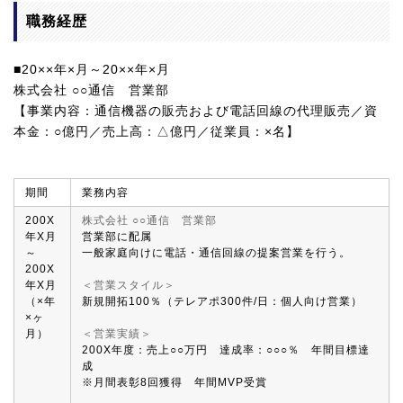
職務経歴
■20××年×月～20××年×月
株式会社 ○○通信 営業部
【事業内容：通信機器の販売および電話回線の代理販売／資
本金：○億円／売上高：△億円／従業員：×名】
期間
業務内容
200X
株式会社 ○○通信 営業部
年X月
営業部に配属
～
一般家庭向けに電話・通信回線の提案営業を行う。
200X
年X月
＜営業スタイル＞
（×年
新規開拓100％（テレアポ300件/日：個人向け営業）
×ヶ
月）
＜営業実績＞
200X年度：売上○○万円 達成率：○○○％ 年間目標達
成
※月間表彰8回獲得 年間MVP受賞