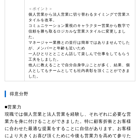
＜ポイント＞
個人営業から法人営業に切り替わるタイミングで営業ス
タイルを改革。
コミュニケーション重視のキャラクター営業から数字で
信頼を勝ち取るロジカルな営業スタイルに変更しまし
た。
マネージャー業務との並行は簡単ではありませんでした
が、メンバーと年齢も近いため
一人ひとりととことん話して楽しんで仕事をしてもらう
工夫をしました。
他人に教えることで自分自身学ぶことが多く、結果、個
人としてもチームとしても社内表彰を頂くことができま
した。
得意分野
■営業力
現職では個人営業と法人営業を経験し、それぞれに必要な営
業力を身に付けることができました。特に顧客折衝とお客様
に合わせた最適な提案をすることに自信があります。お客様
により大きくお喜び頂くために今後も営業力を高めて参りた