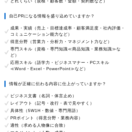
どれくらい（規模・顧客数・金額・契約数など）
自己PRになる情報を盛り込めていますか？
成果・実績（売上・目標達成率・顧客満足度・社内評価・
コミュニケーション能力など）
得意分野（営業力・分析力・マネジメント力など）
専門スキル（資格・専門知識≪商品知識・業務知識≫な
ど）
応用スキル（語学力・ビジネスマナー・PCスキル
≪Word・Excel・PowerPoint≫など）
情報が正確に伝わる内容に仕上がっていますか？
ビジネス文書（名詞・体言止め）
レイアウト（記号・改行・表で見やすく）
具体性（5W1H・数値・専門用語）
PRポイント（得意分野・業務内容）
適性（求める人物像に合致）