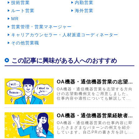
技術営業
内勤営業
ルート営業
海外営業
MR
営業管理・営業マネージャー
キャリアカウンセラー・人材派遣コーディネーター
その他営業職
この記事に興味がある人へのおすすめ
OA機器・通信機器営業の志望...
OA機器・通信機器営業を志望する方向
けの志望動機例文をご用意しました。
仕事内容や適性についても解説して...
OA機器・通信機器営業経験者...
OA機器・通信機器営業の仕事内容に即
したさまざまなパターンの例文を紹介
しています。自己PRの書き方を詳し...