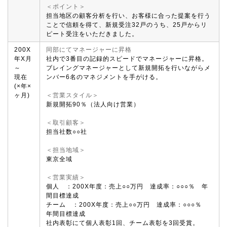
＜ポイント＞
担当地区の顧客分析を行い、お客様に合った提案を行う
ことで信頼を得て、新規受注32戸のうち、25戸からリ
ピート受注をいただきました。
200X
同部にてマネージャーに昇格
年X月
社内で3番目の記録的スピードでマネージャーに昇格。
～
ブレイングマネージャーとして新規開拓を行いながらメ
現在
ンバー6名のマネジメントを手がける。
(×年×
ヶ月)
＜営業スタイル＞
新規開拓90％（法人向け営業）
＜取引顧客＞
担当社数○○社
＜担当地域＞
東京全域
＜営業実績＞
個人 ：200X年度：売上○○万円 達成率：○○○％ 年
間目標達成
チーム ：200X年度：売上○○万円 達成率：○○○％
年間目標達成
社内表彰にて個人表彰1回、チーム表彰を3回受賞。