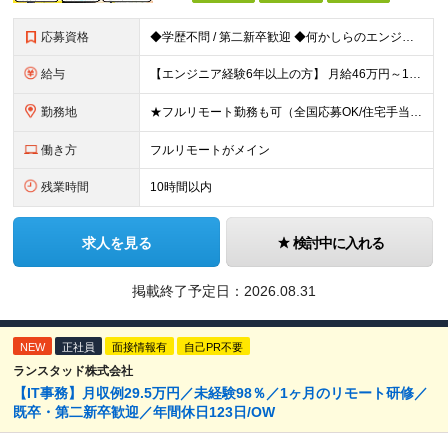
応募資格
◆学歴不問 / 第二新卒歓迎 ◆何かしらのエンジニア経験をお持ちの方 （言語・期間・フェーズ不問） 経験浅めの方も遠慮なくご応募ください！ ■入社前Q＆A ────── ◎実力に見合った報酬が手に
給与
【エンジニア経験6年以上の方】 月給46万円～100万円（固定残業代含む） ※上記月給には月30時間分の固定残業代（月8万7,400円～月19万円）を含む。超過分は全額支給。 【エンジニア経験4年以
勤務地
★フルリモート勤務も可（全国応募OK/住宅手当を支給します） ※案件によって常駐が必要になる場合があります。 ※希望がない限り、転勤はありません ※U・Iターン歓迎 ★ルトラの社員は全国各地で活躍中
働き方
フルリモートがメイン
残業時間
10時間以内
求人を見る
検討中に入れる
掲載終了予定日：
2026.08.31
NEW
正社員
面接情報有
自己PR不要
ランスタッド株式会社
【IT事務】月収例29.5万円／未経験98％／1ヶ月のリモート研修／
既卒・第二新卒歓迎／年間休日123日/OW