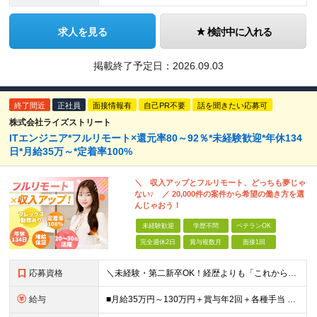
求人を見る
検討中に入れる
掲載終了予定日：
2026.09.03
終了間近
正社員
面接情報有
自己PR不要
話を聞きたい応募可
株式会社ライズストリート
ITエンジニア*フルリモート×還元率80～92％*未経験歓迎*年休134
日*月給35万～*定着率100%
＼ 収入アップとフルリモート、どっちも夢じゃ
ない♪ ／ 20,000件の案件から希望の働き方を選
んじゃおう！
未経験歓迎
学歴不問
ベテランOK
完全週休2日
賞与複数月
面接1回
応募資格
＼未経験・第二新卒OK！経歴よりも「これから」を重視します／ 学歴やブランク、転職回数は一切問いません。 「エンジニアとして一歩踏み出したい」 「もっと市場価値を高めたい」という純粋な意欲がある方を
給与
■月給35万円～130万円＋賞与年2回＋各種手当 ※システムエンジニアの経験をお持ちの方は月給41万円以上＋賞与年2回（108万円～）＋手当 ■単価（年収）アップのチャンスは最大年12回 ※残業代