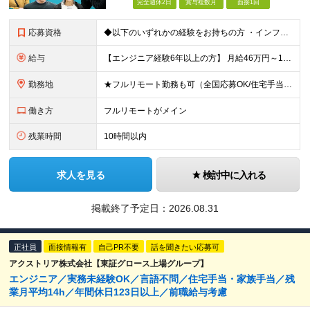
完全週休2日
賞与複数月
面接1回
応募資格
◆以下のいずれかの経験をお持ちの方 ・インフラ設計・構築の実務経験（オンプレ/クラウドどちらもOK） ・クラウド環境下での運用保守に関する実務経験 ◆学歴不問 ＜こんな方は特に歓迎します＞ ◎これま
給与
【エンジニア経験6年以上の方】 月給46万円～100万円（固定残業代含む） ※上記月給には月30時間分の固定残業代（月8万7,400円～月19万円）を含む。超過分は全額支給。 【エンジニア経験4年以
勤務地
★フルリモート勤務も可（全国応募OK/住宅手当を支給します） ※案件によって常駐が必要になる場合があります。 ※希望がない限り、転勤はありません ※U・Iターン歓迎 ★ルトラの社員は全国各地で活躍中
働き方
フルリモートがメイン
残業時間
10時間以内
求人を見る
検討中に入れる
掲載終了予定日：
2026.08.31
正社員
面接情報有
自己PR不要
話を聞きたい応募可
アクストリア株式会社【東証グロース上場グループ】
エンジニア／実務未経験OK／言語不問／住宅手当・家族手当／残
業月平均14h／年間休日123日以上／前職給与考慮