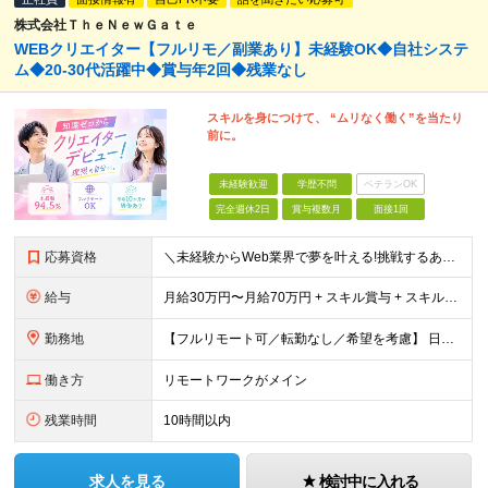
株式会社ＴｈｅＮｅｗＧａｔｅ
WEBクリエイター【フルリモ／副業あり】未経験OK◆自社システ
ム◆20-30代活躍中◆賞与年2回◆残業なし
スキルを身につけて、 “ムリなく働く”を当たり
前に。
未経験歓迎
学歴不問
ベテランOK
完全週休2日
賞与複数月
面接1回
応募資格
＼未経験からWeb業界で夢を叶える!挑戦するあなたを全力サポート／ ★学歴・経験不問! ★未経験・クリエイティブ系スクール卒業生・第二新卒歓迎! ★社会人未経験OK! ★将来の幹部候補採用 『PCに
給与
月給30万円〜月給70万円 + スキル賞与 + スキルインセンティブ ※研修期間は有期雇用契約社員 ※プロジェクトによって異なる ※上記には(固定残業代¥44,369/30時間)を含む ※エリアによ
勤務地
【フルリモート可／転勤なし／希望を考慮】 日本47都道府県、どこでも就業可能！ (東京支社、群馬本社、北海道支社、宮城支社、愛知支社、大阪支社、福岡支社、千葉支店、神奈川支店、茨城支店、新潟支店、長野
働き方
リモートワークがメイン
残業時間
10時間以内
求人を見る
検討中に入れる