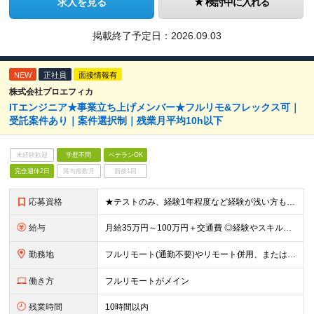
求人を見る
検討中に入れる
掲載終了予定日：
2026.09.03
NEW
正社員
面接情報有
株式会社プロエフィカ
ITエンジニア★事業立ち上げメンバー★フルリモ&フレックス可｜
受託案件あり｜案件選択制｜残業月平均10h以下
未経験歓迎
学歴不問
ベテランOK
完全週休2日
賞与複数月
面接1回
応募資格
★テストのみ、経験1年程度など経験が浅い方も歓迎します！ ■学歴不問 ■システム開発における実務経験をお持ちの方 ◎先輩のサポートなど経験が浅い方から、PLクラスまで、幅広い層を歓迎します ◎大規模
給与
月給35万円～100万円＋交通費 ◎経験やスキルを考慮し、最大限優遇します ◎上記月給は固定残業代月40時間分(月10万9,375～)を含みます。残業時間が超過した場合はその分追加支給します ◎試用
勤務地
フルリモート(通勤不要)やリモート併用、または首都圏を中心とするプロジェクト先での勤務 ★転勤はありません ■本社 東京都品川区西五反田3丁目15-6 リードシー目黒不動前ビル1-04 ※(変更
働き方
フルリモートがメイン
残業時間
10時間以内