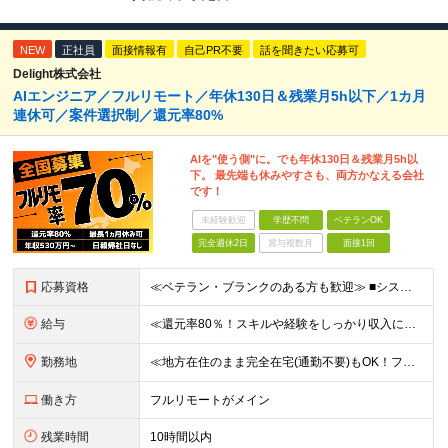
NEW
正社員
面接情報有
自己PR不要
話を聞きたい応募可
Delight株式会社
AIエンジニア／フルリモート／年休130日＆残業月5h以下／1カ月
連休可／案件選択制／還元率80%
AIを"使う側"に。でも年休130日＆残業月5h以
下。 最先端も休みやすさも、両方かなえる会社
です！
未経験歓迎
学歴不問
ベテランOK
完全週休2日
賞与複数月
面接1回
応募資格
≪ベテラン・ブランクのある方も歓迎≫ ■システム開発の実務経験をお持ちの方（言語・工程・年数不問） ■学歴不問 ≪こんな方はぜひご応募ください≫ □AIを武器に、市場価値を高めたい □AIツールを実
給与
≪還元率80％！スキルや経験をしっかり収入に反映します≫ 年俸530万円以上＋業績賞与 ※スキル・経験を考慮の上、優遇いたします ※上記年俸を12分割し、月1回支給します ※上記年俸には固定残業代月
勤務地
≪地方在住のまま完全在宅(通勤不要)もOK！フルリモート7割、ハイブリッド2割！≫ ご自宅でのリモートワーク、または東京都、神奈川、埼玉、千葉を中心とするお客様先での勤務 ■本社アクセス 東京都豊島
働き方
フルリモートがメイン
残業時間
10時間以内