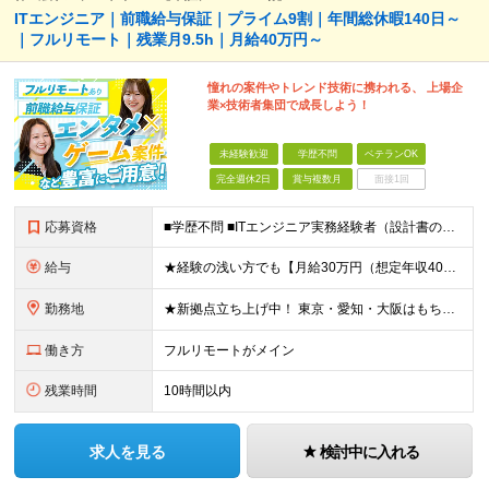
ITエンジニア｜前職給与保証｜プライム9割｜年間総休暇140日～
｜フルリモート｜残業月9.5h｜月給40万円～
憧れの案件やトレンド技術に携われる、 上場企
業×技術者集団で成長しよう！
未経験歓迎
学歴不問
ベテランOK
完全週休2日
賞与複数月
面接1回
応募資格
■学歴不問 ■ITエンジニア実務経験者（設計書の作成・読み解き経験、プログラミング言語での実務経験など） ※実務未経験者でも熱意ある方は応募歓迎 ※経験者歓迎！ノーコード/ローコードの案件も豊富です！
給与
★経験の浅い方でも【月給30万円（想定年収400万円以上）】からスタート！ 【開発経験をお持ちの方】 月給30万円～50万円＋ 賞与年2回（支給実績：3ヶ月分） ※給与には固定残業代(7万7000円
勤務地
★新拠点立ち上げ中！ 東京・愛知・大阪はもちろん、北海道・仙台・静岡・広島・福岡案件も多数！ ★テレワーク率7割以上／フルリモート案件あり ★地方からの上京も歓迎♪北海道出身の方も活躍中です！ ★原則
働き方
フルリモートがメイン
残業時間
10時間以内
求人を見る
検討中に入れる