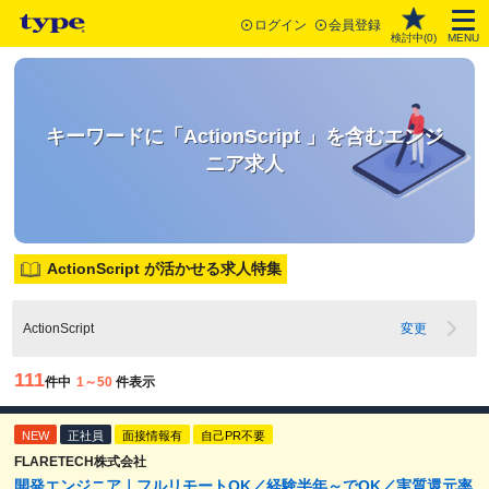
ログイン
会員登録
検討中(
0
)
MENU
キーワードに「ActionScript 」を含むエンジ
ニア求人
ActionScript が活かせる求人特集
ActionScript
変更
111
件中
1～50
件表示
NEW
正社員
面接情報有
自己PR不要
FLARETECH株式会社
開発エンジニア｜フルリモートOK／経験半年～でOK／実質還元率