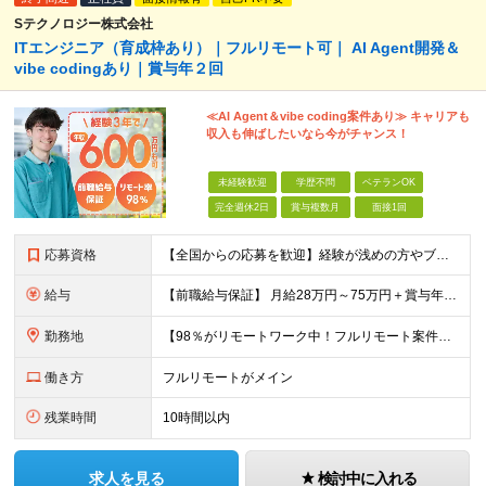
Sテクノロジー株式会社
ITエンジニア（育成枠あり）｜フルリモート可｜ AI Agent開発＆
vibe codingあり｜賞与年２回
≪AI Agent＆vibe coding案件あり≫ キャリアも
収入も伸ばしたいなら今がチャンス！
未経験歓迎
学歴不問
ベテランOK
完全週休2日
賞与複数月
面接1回
応募資格
【全国からの応募を歓迎】経験が浅めの方やブランクのある方もOK／COBOLからのスキルチェンジ可 ■開発エンジニアとしての実務経験をお持ちの方 ■学歴不問／第二新卒歓迎 ★インフラエンジニアからの
給与
【前職給与保証】 月給28万円～75万円＋賞与年2回＋各種手当 ◎スキルや経験などを考慮。前職から給与アップをお約束します！ ◎上記月給には固定残業代30時間分(54,000円～)を含みます。超過し
勤務地
【98％がリモートワーク中！フルリモート案件も豊富】 秋葉原オフィス、福岡オフィス、 リモートワークまたは全国のプロジェクト先にて勤務となります ※転勤はありません ＜本社＞ 東京都台東区台東4-
働き方
フルリモートがメイン
残業時間
10時間以内
求人を見る
検討中に入れる