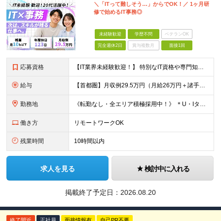
＼「ITって難しそう…」からでOK！／ 1ヶ月研
修で始めるIT事務◎
未経験歓迎
学歴不問
ベテランOK
完全週休2日
賞与複数月
面接1回
応募資格
【IT業界未経験歓迎！】 特別なIT資格や専門知識は必要ありません。 ・学歴不問（文系・理系不問） ・第二新卒、既卒の方も歓迎 ・20代を中心に幅広い年代が活躍中 ・基本的なPC操作ができる方 ・タ
給与
【首都圏】月収例29.5万円（月給26万円＋諸手当） 【東海・関西】月収例28.5万円（月給25万円＋諸手当） 【九州】月収例26万円（月給23万円＋諸手当） ※経験・スキル・前職給与を踏まえ、総合
勤務地
《転勤なし・全エリア積極採用中！》 ＊U・Iターンも歓迎 ＊研修はオンライン実施 ★勤務エリアは下記よりお選びいただけます★ 【首都圏】東京・神奈川・千葉・埼玉 【東海】愛知 【関西】大阪、京都、兵庫
働き方
リモートワークOK
残業時間
10時間以内
求人を見る
検討中に入れる
掲載終了予定日：
2026.08.20
終了間近
正社員
面接情報有
自己PR不要