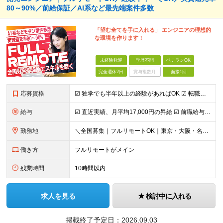
80～90%／前給保証／AI系など最先端案件多数
「望む全てを手に入れる」 エンジニアの理想的
な環境を作ります！
未経験歓迎
学歴不問
ベテランOK
完全週休2日
賞与複数月
面接1回
応募資格
☑︎ 独学でも半年以上の経験があればOK ☑︎ 転職回数・ブランク不問 ☑︎ 学歴不問 ☑︎ スキルチェンジ可 下記いずれかの実務経験をお持ちの方 ■システム開発 ┗言語・工程・業界・ジャンルなどは
給与
☑︎ 直近実績、月平均17,000円の昇給 ☑︎ 前職給与100%保証 ☑︎ 実質還元率80～90% ☑︎ 待機時も給与は満額支給 月給35万円～70万円＋交通費など各種手当 ※想定年収：4,200
勤務地
＼全国募集｜フルリモートOK｜東京・大阪・名古屋エリアは出社案件も豊富／ 【1】フルリモートの場合…全国各地にて完全在宅勤務が可能！強制的な出社日もありません。 【2】出社の場合…本社、大阪支店、も
働き方
フルリモートがメイン
残業時間
10時間以内
求人を見る
検討中に入れる
掲載終了予定日：
2026.09.03