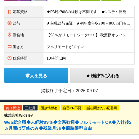
応募資格
★PMやPdMの経験は不問です！ ■システム開発においてリーダーなどマネジメント経験をお持ちの方 ■学歴不問 ≪こんな方はぜびご応募ください≫ □リーダー経験を活かしてステップアップしたい □管理
給与
★前職給与保証 ★初年度年収700～800万円も可能 月給50万円～90万円＋賞与年2回＋各種手当 ◎スキルや経験などを考慮。前職から給与アップをお約束します！ ◎上記月給には固定残業代30時間分
勤務地
【98％がリモートワーク中！】 秋葉原オフィス、または福岡オフィス ※転勤はありません ＜本社＞ 東京都台東区台東4-14-7 日警東京ビル5F ＜福岡営業所＞ 福岡県福岡市博多区博多駅前1-2
働き方
フルリモートがメイン
残業時間
10時間以内
求人を見る
検討中に入れる
掲載終了予定日：
2026.09.07
終了間近
正社員
面接情報有
自己PR不要
話を聞きたい応募可
株式会社Widsley
Web総合職◆未経験99％◆文系歓迎◆フルリモートOK◆入社後2
ヵ月間は研修のみ◆残業月3h◆服装髪型自由