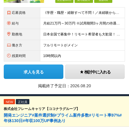
完全週休2日
賞与複数月
面接1回
応募資格
《学歴・職歴・経験すべて不問！／未経験からのチャレンジ大歓迎◎》 ▼こんな気持ち、ひとつでも当てはまる方はぜひ！ □ なにか、人生を変えるきっかけがほしい □ 立ち仕事に疲れて、そろそろ座り仕事がい
給与
月給21万円～30万円 ※試用期間3ヶ月間の待遇に変動はありません。 ※みなし残業代(月20時間分29,725円～)を含む。（※超過分は追加支給）
勤務地
日本全国で募集中！リモート希望者も大歓迎！ ※クライアントオフィスへの出勤が必要な場合は、 「東京オフィス」または「首都圏・関西圏」になります ※勤務地の選択はご希望を考慮し、転居を伴う転勤はありま
働き方
フルリモートがメイン
残業時間
10時間以内
求人を見る
検討中に入れる
掲載終了予定日：
2026.08.20
NEW
正社員
株式会社フレームキャリア【ココナラグループ】
開発エンジニア#案件選択制#プライム案件多数#リモート率97%#
年休130日#年収100万UP事例あり