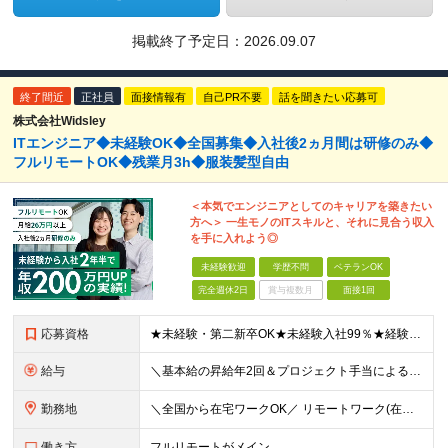
掲載終了予定日：
2026.09.07
終了間近
正社員
面接情報有
自己PR不要
話を聞きたい応募可
株式会社Widsley
ITエンジニア◆未経験OK◆全国募集◆入社後2ヵ月間は研修のみ◆
フルリモートOK◆残業月3h◆服装髪型自由
＜本気でエンジニアとしてのキャリアを築きたい
方へ＞ 一生モノのITスキルと、それに見合う収入
を手に入れよう◎
未経験歓迎
学歴不問
ベテランOK
完全週休2日
賞与複数月
面接1回
応募資格
★未経験・第二新卒OK★未経験入社99％★経験が浅めの方も歓迎します ■前職不問 ■学歴不問 ★経験者も同時募集中です！ 開発工程不問！幅広い年齢・スキル・工程のエンジニアが活躍中です ≪志望動
給与
＼基本給の昇給年2回＆プロジェクト手当による昇給年12回！！／ 【経験者の場合】 月給33万円～70万円＋プロジェクト手当＋資格手当 ★スキルや経験を考慮の上、優遇します ★上記給与には固定残業代
勤務地
＼全国から在宅ワークOK／ リモートワーク(在宅勤務)or東京23区、大阪のお客様先での勤務 ★転勤はありません ★希望を考慮の上配属先を決定します ★リモートワーク率5割強 ★フルリモートの場合は
働き方
フルリモートがメイン