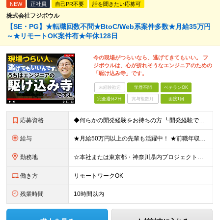
NEW
正社員
自己PR不要
話を聞きたい応募可
株式会社フジボウル
【SE・PG】★転職回数不問★BtoC/Web系案件多数★月給35万円
～★リモートOK案件有★年休128日
今の現場がつらいなら、逃げてきてもいい。 フ
ジボウルは、心が折れそうなエンジニアのための
「駆け込み寺」です。
未経験歓迎
学歴不問
ベテランOK
完全週休2日
賞与複数月
面接1回
応募資格
◆何らかの開発経験をお持ちの方 ┗開発経験ではなく、運用・保守経験があるという方も、お気軽にご応募ください！ ┗ブランク・転職回数は不問です！ ┗ネガティブな応募理由も歓迎です！ ※学歴不問 ☆活か
給与
★月給50万円以上の先輩も活躍中！ ★前職年収から80万円以上UP保証 月給35万円～ ※月給には固定残業代を含む(月20時間分/2万6000円～/超過分別途支給） ※残業がなくても上記支給(基本残
勤務地
☆本社または東京都・神奈川県内プロジェクト先での勤務となります ☆リモートワークOKの案件も多数あります(応相談) ☆転居を伴う転勤はありません ☆九州地方、北陸地方、北海道からの転職者も多数在籍！/
働き方
リモートワークOK
残業時間
10時間以内