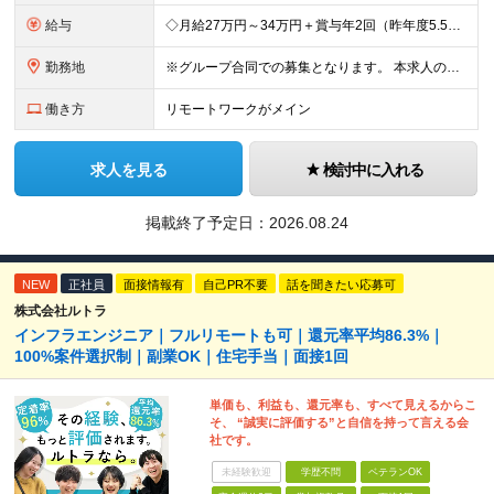
給与
◇月給27万円～34万円＋賞与年2回（昨年度5.5カ月分） ★前職の給与を保証します！ ※残業代全額支給 ※一律手当を含む ※今までの経験・スキルを考慮のうえ決定 ＼豊かな経験をお持ちの方は加給優
勤務地
※グループ合同での募集となります。 本求人の雇用は「 株式会社エス・エム・エス・データテック 」となります。 ◇転勤なし ◇8割がリモート案件 ◇東京・大阪・名古屋の拠点、またはプロジェクト先へ配
働き方
リモートワークがメイン
求人を見る
検討中に入れる
掲載終了予定日：
2026.08.24
NEW
正社員
面接情報有
自己PR不要
話を聞きたい応募可
株式会社ルトラ
インフラエンジニア｜フルリモートも可｜還元率平均86.3%｜
100%案件選択制｜副業OK｜住宅手当｜面接1回
単価も、利益も、還元率も、すべて見えるからこ
そ、 “誠実に評価する”と自信を持って言える会
社です。
未経験歓迎
学歴不問
ベテランOK