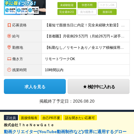
未経験歓迎
学歴不問
ベテランOK
完全週休2日
賞与複数月
面接1回
応募資格
【最短で面接当日に内定！完全未経験大歓迎】 ・業種／職種未経験歓迎 ・社会人デビュー、第二新卒、既卒者大歓迎 ・学歴不問（文系、理系不問） ・20代～30代、男女問わず活躍中 ・服装、髪色自由 ・明確
給与
【首都圏】月収例29.5万円（月給26万円＋諸手当） 【東海・関西】月収例28.5万円（月給25万円＋諸手当） 【九州】月収例26万円（月給23万円＋諸手当） ※経験・スキル・前職給与を踏まえ、総合
勤務地
【転勤なし／リモートあり／全エリア積極採用中】 ・大手企業のプロジェクトが中心 ・勤務エリアは希望を考慮し決定 ・研修はリモートメインで実施します ・U&Iターンの方も大歓迎◎ ＜主なエリア＞ ■首
働き方
リモートワークOK
残業時間
10時間以内
求人を見る
検討中に入れる
掲載終了予定日：
2026.08.20
正社員
面接情報有
自己PR不要
話を聞きたい応募可
株式会社ＴｈｅＮｅｗＧａｔｅ
動画クリエイター(YouTube動画制作など)/世界に通用するグロー