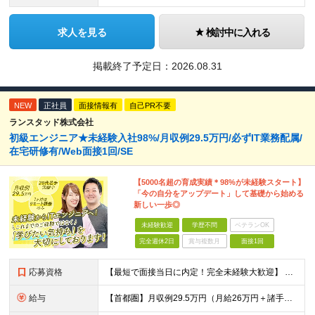
求人を見る
検討中に入れる
掲載終了予定日：
2026.08.31
NEW
正社員
面接情報有
自己PR不要
ランスタッド株式会社
初級エンジニア★未経験入社98%/月収例29.5万円/必ずIT業務配属/
在宅研修有/Web面接1回/SE
【5000名超の育成実績＊98%が未経験スタート】
「今の自分をアップデート」して基礎から始める
新しい一歩◎
未経験歓迎
学歴不問
ベテランOK
完全週休2日
賞与複数月
面接1回
応募資格
【最短で面接当日に内定！完全未経験大歓迎】 ・業種／職種未経験歓迎 ・社会人デビュー、第二新卒、既卒者大歓迎 ・学歴不問（文系、理系不問） ・20代～30代、男女問わず活躍中 ・服装、髪色自由 ・明確
給与
【首都圏】月収例29.5万円（月給26万円＋諸手当） 【東海・関西】月収例28.5万円（月給25万円＋諸手当） 【九州】月収例26万円（月給23万円＋諸手当） ※経験・スキル・前職給与を踏まえ、総合