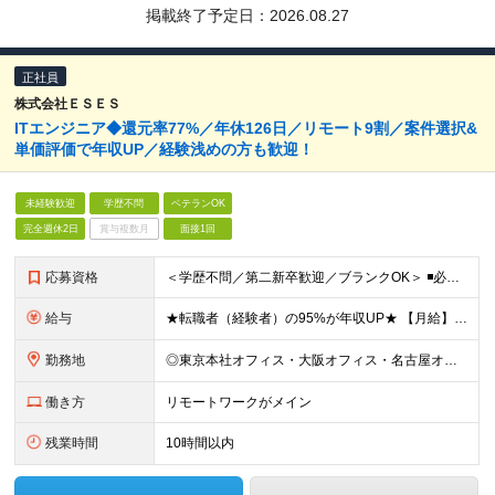
掲載終了予定日：
2026.08.27
正社員
株式会社ＥＳＥＳ
ITエンジニア◆還元率77%／年休126⽇／リモート9割／案件選択&
単価評価で年収UP／経験浅めの方も歓迎！
未経験歓迎
学歴不問
ベテランOK
完全週休2日
賞与複数月
面接1回
応募資格
＜学歴不問／第二新卒歓迎／ブランクOK＞ ◾️必須スキル IT業界での何らかの実務経験をお持ちの方（10ヶ月以上） ◎担当フェーズ・使用言語・開発環境・経験年数・雇用形態などは一切問いません！ ◎ブ
給与
★転職者（経験者）の95%が年収UP★ 【月給】 25万円～80万円（みなし残業代含む） ※経験・能力・キャリアの希望を考慮し、前職よりも給与がアップする案件アサインに努めます。 ※月給にみなし残業
勤務地
◎東京本社オフィス・大阪オフィス・名古屋オフィス・福岡オフィス ◎首都圏・関西圏・名古屋・福岡のクライアント先 ※希望を考慮いたします。 ※会社都合の転勤はありません（100％エンジニアに選択権があ
働き方
リモートワークがメイン
残業時間
10時間以内