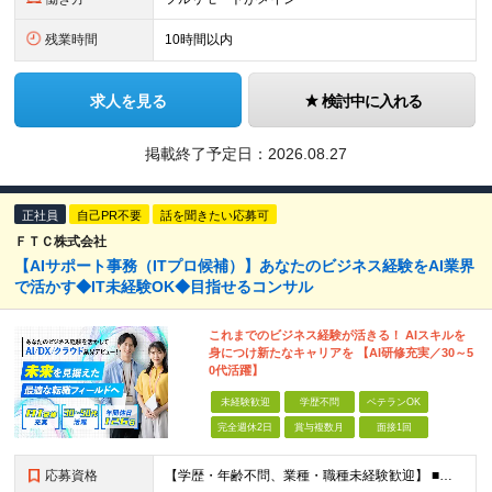
残業時間
10時間以内
求人を見る
検討中に入れる
掲載終了予定日：
2026.08.27
正社員
自己PR不要
話を聞きたい応募可
ＦＴＣ株式会社
【AIサポート事務（ITプロ候補）】あなたのビジネス経験をAI業界
で活かす◆IT未経験OK◆目指せるコンサル
これまでのビジネス経験が活きる！ AIスキルを
身につけ新たなキャリアを 【AI研修充実／30～5
0代活躍】
未経験歓迎
学歴不問
ベテランOK
完全週休2日
賞与複数月
面接1回
応募資格
【学歴・年齢不問、業種・職種未経験歓迎】 ■何らかの社会人経験がある方（3年以上） ※前職での経験や業務知識などを活かし、 将来性の高いAI・DX業界で活躍したい方歓迎！ ★入社前面談・アンケートあ