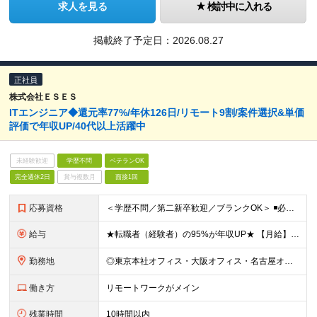
求人を見る
検討中に入れる
掲載終了予定日：
2026.08.27
正社員
株式会社ＥＳＥＳ
ITエンジニア◆還元率77%/年休126日/リモート9割/案件選択&単価
評価で年収UP/40代以上活躍中
未経験歓迎
学歴不問
ベテランOK
完全週休2日
賞与複数月
面接1回
応募資格
＜学歴不問／第二新卒歓迎／ブランクOK＞ ◾️必須スキル IT業界での何らかの実務経験が3年以上ある方 ◎担当フェーズ・使用言語・開発環境・経験年数・雇用形態などは一切問いません！ ◎ブランクがある
給与
★転職者（経験者）の95%が年収UP★ 【月給】 月給35万円～80万円（みなし残業代含む） ※みなし残業代（月30時間分／66,465円～151,899円）を含む。超過分は追加支給。 ※経験・能力
勤務地
◎東京本社オフィス・大阪オフィス・名古屋オフィス・福岡オフィス ◎首都圏・関西圏・名古屋・福岡のクライアント先 ※希望を考慮いたします。 ※会社都合の転勤はありません（100％エンジニアに選択権があ
働き方
リモートワークがメイン
残業時間
10時間以内