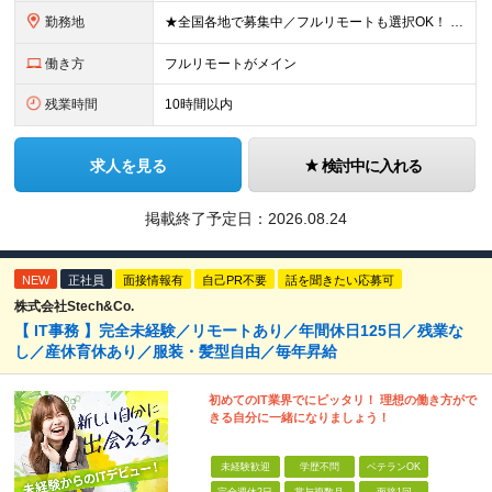
勤務地
★全国各地で募集中／フルリモートも選択OK！ ご自宅から通いやすい「全国のプロジェクト先」または「フルリモート・リモート」での勤務となります。 ※リモート実施率：96％ ※フルリモート勤務：多数実績
働き方
フルリモートがメイン
残業時間
10時間以内
求人を見る
検討中に入れる
掲載終了予定日：
2026.08.24
NEW
正社員
面接情報有
自己PR不要
話を聞きたい応募可
株式会社Stech&Co.
【 IT事務 】完全未経験／リモートあり／年間休日125日／残業な
し／産休育休あり／服装・髪型自由／毎年昇給
初めてのIT業界でにピッタリ！ 理想の働き方がで
きる自分に一緒になりましょう！
未経験歓迎
学歴不問
ベテランOK