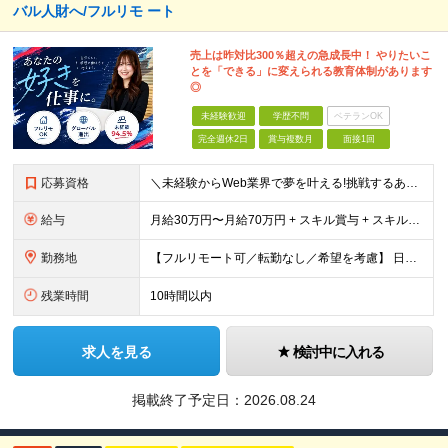
バル人財へ/フルリモ ート
売上は昨対比300％超えの急成長中！ やりたいこ
とを「できる」に変えられる教育体制があります
◎
未経験歓迎
学歴不問
ベテランOK
完全週休2日
賞与複数月
面接1回
応募資格
＼未経験からWeb業界で夢を叶える!挑戦するあなたを全力サポート/ ★学歴・経験不問! ★未経験・クリエイティブ系スクール卒業生・第二新卒歓迎! ★社会人未経験OK! ★将来の幹部候補採用 『PC
給与
月給30万円〜月給70万円 + スキル賞与 + スキルインセンティブ ※研修期間は有期雇用契約社員 ※プロジェクトによって異なる ※上記には(固定残業代¥44,369/30時間)を含む ※エリアによ
勤務地
【フルリモート可／転勤なし／希望を考慮】 日本47都道府県、どこでも就業可能！ (東京支社、群馬本社、北海道支社、宮城支社、愛知支社、大阪支社、福岡支社、千葉支店、神奈川支店、茨城支店、新潟支店、長野
残業時間
10時間以内
求人を見る
検討中に入れる
掲載終了予定日：
2026.08.24