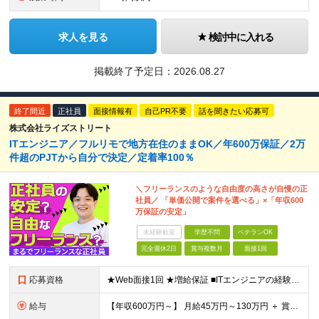
求人を見る
検討中に入れる
掲載終了予定日：
2026.08.27
終了間近
正社員
面接情報有
自己PR不要
話を聞きたい応募可
株式会社ライズストリート
ITエンジニア／フルリモで地方在住のままOK／年600万保証／2万
件超のPJTから自分で決定／定着率100％
＼フリーランスのような自由度の高さが自慢の正
社員／ 「単価公開で案件を選べる」×「年収600
万保証の安定」
未経験歓迎
学歴不問
ベテランOK
完全週休2日
賞与複数月
面接1回
応募資格
★Web面接1回 ★増給保証 ■ITエンジニアの経験をお持ちの方（1年以上）※言語や担当フェーズは不問 ■学歴不問 ※ブランクのある方も歓迎！転職回数も問いません 【全国で活躍するエンジニアの定着
給与
【年収600万円～】 月給45万円～130万円 ＋ 賞与年2回（108万円～） ＋ 高還元（単価の80％～92％） ※残業代は1分単位で100％全額支給。サービス残業などは一切ありません ※試用期間6