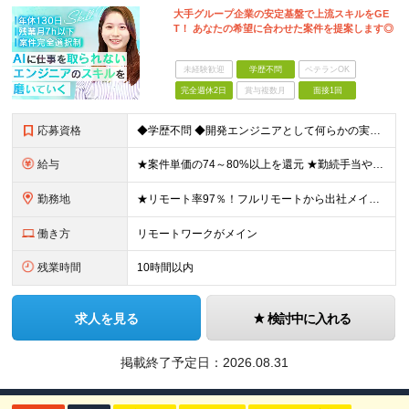
大手グループ企業の安定基盤で上流スキルをGE
T！ あなたの希望に合わせた案件を提案します◎
未経験歓迎
学歴不問
ベテランOK
完全週休2日
賞与複数月
面接1回
応募資格
◆学歴不問 ◆開発エンジニアとして何らかの実務経験をお持ちの方 ※経験年数は問いません。 ≪こんな方にピッタリ≫ □ 今の現場のまま給与を上げたい □ 毎日コードを書くだけの環境から抜け出したい □
給与
★案件単価の74～80%以上を還元 ★勤続手当やリーダー手当の他に社員同士でのランチ代手当などのちょっと嬉しい手当も。 月給30万円～70万円＋各種手当＋賞与（年1回/実績による） ※経験・スキルを
勤務地
★リモート率97％！フルリモートから出社メインまで、希望に合わせて選べます ★全国47都道府県のプロジェクト先で勤務可能。転勤はありません！ ＜本社＞ 東京都渋谷区渋谷2-19-15 宮益坂ビルディ
働き方
リモートワークがメイン
残業時間
10時間以内
求人を見る
検討中に入れる
掲載終了予定日：
2026.08.31