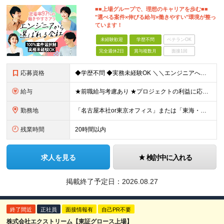
■■上場グループで、理想のキャリアを歩む■■
"選べる案件×伸びる給与×働きやすい"環境が整っ
ています！
未経験歓迎
学歴不問
ベテランOK
完全週休2日
賞与複数月
面接1回
応募資格
◆学歴不問 ◆実務未経験OK ＼＼エンジニアへの第一歩を歩める／／ ■情報系・工学系の大学（専門学校）を卒業された方 ■職業訓練校を卒業された方 など、実務経験は無いけどエンジニアにチャレンジしたい
給与
★前職給与考慮あり ★プロジェクトの利益に応じて賞与UP ★年収810万円（月給49万円＋諸手当+賞与年2回）OK！ 月給23.8万円～＋各種手当＋賞与年2回（経験～1年） ：想定年収320万円～
勤務地
「名古屋本社or東京オフィス」または「東海・関東・関西のクライアント先」 ※通勤可能な範囲での就業となりますのでご安心ください。 ※転勤はありません。 ※U・Iターンも歓迎します！（引越し代支給などU
残業時間
20時間以内
求人を見る
検討中に入れる
掲載終了予定日：
2026.08.27
終了間近
正社員
面接情報有
自己PR不要
株式会社エクストリーム【東証グロース上場】