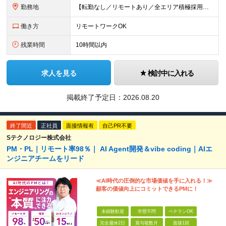
勤務地
【転勤なし／リモートあり／全エリア積極採用】 ・大手企業のプロジェクト中心 ・勤務エリアや配属先は希望を考慮 ・研修はリモートメインで実施 ・UIターン歓迎 ＜主なエリア＞ ■首都圏…東京・神奈川・
働き方
リモートワークOK
残業時間
10時間以内
求人を見る
検討中に入れる
掲載終了予定日：
2026.08.20
終了間近
正社員
面接情報有
自己PR不要
Sテクノロジー株式会社
PM・PL｜リモート率98％｜ AI Agent開発＆vibe coding｜AIエ
ンジニアチームをリード
≪AI時代の圧倒的な市場価値を手に入れる！≫
顧客の価値向上にコミットできるPMに！
未経験歓迎
学歴不問
ベテランOK
完全週休2日
賞与複数月
面接1回