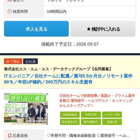
働き方
フルリモートがメイン
残業時間
10時間以内
求人を見る
検討中に入れる
掲載終了予定日：
2026.09.07
終了間近
正社員
株式会社エス・エム・エス・データテックグループ【合同募集】
ITエンジニア／自社チームに配属／賞与5.5か月分／リモート案件
80％／年収UP確約／200万円のスキル支援有
◎自社チームで技術指導／直請け・プライム案件
多数◎ 運用保守・ヘルプデスク・キッティング
からステップアップ！
未経験歓迎
学歴不問
ベテランOK
完全週休2日
賞与複数月
面接1回
応募資格
◇学歴不問・職種未経験歓迎 ◇運用保守・ヘルプデスクなど…IT業界の経験があればOK ◎第二新卒歓迎 必須条件―MUST― ○IT業界の経験がある方 運用保守・ヘルプデスク・キッティングなど… まず