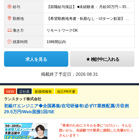
給与
【前職給与保証】 ■未経験者： 月給30万円～35万円 ■ローキャリア（経験目安1年程度）： 月給35万円～40万円 ■経験者（経験目安3年以上）： 月給40万円～60万円 ■即戦力（経験目安5年以上
勤務地
【希望勤務地考慮・転勤なし・UIターン歓迎】 本社（東京都新宿区大京町）および首都圏の勤務先 ★リモートワーク応相談 ★上京を希望する地方在住者の方も大歓迎！ ★横浜に営業拠点開設 神奈川県内や神
働き方
リモートワークOK
残業時間
10時間以内
求人を見る
検討中に入れる
掲載終了予定日：
2026.08.31
NEW
正社員
面接情報有
自己PR不要
ランスタッド株式会社
初級ITエンジニア◆全国募集/在宅研修有/必ずIT業務配属/月収例
29.5万円/Web面接1回/SE
「将来のためにスキルを身につけたい」 そんな
想いから、未経験でIT業界に挑戦した先輩がたく
さんいます！