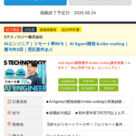
掲載終了予定日：
2026.08.24
終了間近
正社員
面接情報有
自己PR不要
Sテクノロジー株式会社
AIエンジニア｜リモート率98％｜ AI Agent開発＆vibe coding｜
賞与年2回｜受託案件あり
≪AI Agent開発案件＆vibe coding案件多数！≫
今すぐ「AIと共存できる」エンジニアに！
未経験歓迎
学歴不問
ベテランOK
完全週休2日
賞与複数月
面接1回
応募資格
★AI Agentの開発経験やvibe codingの実務経験は不問！ ■開発エンジニアとしての実務経験をお持ちの方 ■AI Agentの仕組みを理解している、またはClaude Code、Code
給与
★前職給与保証 ★初年度年収700万円以上も可能 月給34万円～75万円＋賞与年2回＋各種手当 ◎スキルや経験などを考慮。前職から給与アップをお約束します！ ◎上記月給には固定残業代30時間分(6
勤務地
【98％がリモートワーク中！フルリモート案件も豊富】 秋葉原オフィス、福岡オフィス、 リモートワークまたは全国のプロジェクト先にて勤務となります ※転勤はありません ＜本社＞ 東京都台東区台東4-