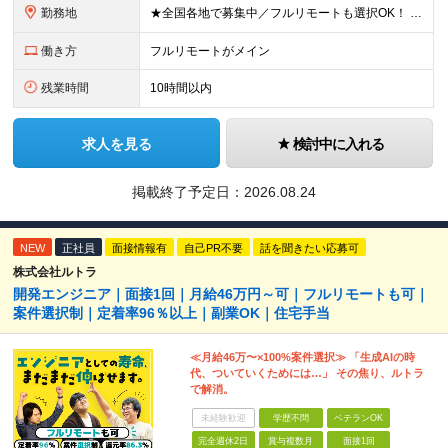
勤務地
★全国各地で募集中／フルリモートも選択OK！ ご自宅から通いやすい「全国のプロジェクト先」または「フルリモート・リモート」での勤務となります。 ※フルリモート勤務がメイン ※出社頻度：リモート・出社
働き方
フルリモートがメイン
残業時間
10時間以内
求人を見る
検討中に入れる
掲載終了予定日：
2026.08.24
NEW
正社員
面接情報有
自己PR不要
話を聞きたい応募可
株式会社ルトラ
開発エンジニア｜面接1回｜月給46万円～可｜フルリモートも可｜
案件選択制｜定着率96％以上｜副業OK｜住宅手当
≪月給46万〜×100%案件選択≫ 「生成AIの時
代、ついていくためには…」 その焦り、ルトラ
で解消。
未経験歓迎
学歴不問
ベテランOK
完全週休2日
賞与複数月
面接1回