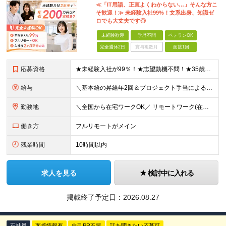
≪「IT用語、正直よくわからない…」そんな方こ
そ歓迎！≫ 未経験入社99%！文系出身、知識ゼ
ロでも大丈夫です◎
未経験歓迎
学歴不問
ベテランOK
完全週休2日
賞与複数月
面接1回
応募資格
★未経験入社が99％！★志望動機不問！★35歳以下（長期キャリア形成のため） ■職種・業界経験不問、第二新卒大歓迎！ ■学歴不問 ≪1つでも当てはまる方にピッタリです≫ ★ChatGPTやAIなど
給与
＼基本給の昇給年2回＆プロジェクト手当による昇給年12回！！／ 【未経験者の場合】 月給26万円～50万円＋プロジェクト手当＋資格手当 ★スキルや経験を考慮の上、優遇します ★上記給与には固定残業
勤務地
＼全国から在宅ワークOK／ リモートワーク(在宅勤務)or東京23区、大阪のお客様先での勤務 ★転勤はありません ★希望をもとに配属先を決定します ★リモートワーク率5割強 ★フルリモートの場合は通
働き方
フルリモートがメイン
残業時間
10時間以内
求人を見る
検討中に入れる
掲載終了予定日：
2026.08.27
正社員
面接情報有
自己PR不要
話を聞きたい応募可