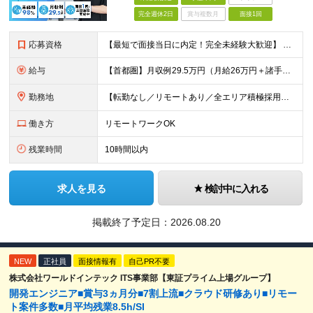
完全週休2日
賞与複数月
面接1回
応募資格
【最短で面接当日に内定！完全未経験大歓迎】 ・業種／職種未経験歓迎 ・社会人デビュー、第二新卒、既卒者大歓迎 ・学歴不問（文系、理系不問） ・20代～30代、男女問わず活躍中 ・服装、髪色自由 ・明確
給与
【首都圏】月収例29.5万円（月給26万円＋諸手当） 【東海・関西】月収例28.5万円（月給25万円＋諸手当） 【九州】月収例26万円（月給23万円＋諸手当） ※経験・スキル・前職給与を踏まえ、総合
勤務地
【転勤なし／リモートあり／全エリア積極採用中】 ・大手企業のプロジェクトが中心 ・勤務エリアは希望を考慮し決定 ・研修はリモートメインで実施します ・U&Iターンの方も大歓迎◎ ＜主なエリア＞ ■首
働き方
リモートワークOK
残業時間
10時間以内
求人を見る
検討中に入れる
掲載終了予定日：
2026.08.20
NEW
正社員
面接情報有
自己PR不要
株式会社ワールドインテック ITS事業部【東証プライム上場グループ】
開発エンジニア■賞与3ヵ月分■7割上流■クラウド研修あり■リモー
ト案件多数■月平均残業8.5h/SI