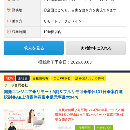
勤務地
◎全国どこでも、自由な働き方を実現できます！ 全国のプロジェクト先やフルリモート環境での勤務も可能です。 ＼自由度の高い働き方、叶えます／ ・フルリモートで働きたい ・ハイブリットに働きたい ・家庭
働き方
リモートワークがメイン
残業時間
10時間以内
求人を見る
検討中に入れる
掲載終了予定日：
2026.09.03
NEW
正社員
面接情報有
自己PR不要
話を聞きたい応募可
ＣＩＳ合同会社
開発エンジニア◆リモート9割＆フルリモ可◆年休131日◆案件選
択制◆AI/上流案件豊富◆還元率最大94％
＼全員が前職より平均127.4万の年収アップ／ 離
職率1％の理由は≪手厚いサポート×高還元率×柔
軟な働き方≫！
未経験歓迎
学歴不問
ベテランOK