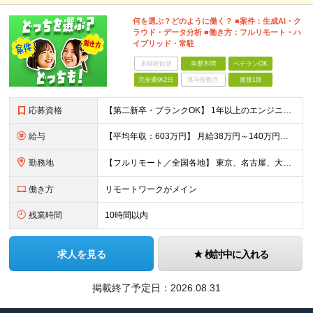
何を選ぶ？どのように働く？ ■案件：生成AI・ク
ラウド・データ分析 ■働き方：フルリモート・ハ
イブリッド・常駐
未経験歓迎
学歴不問
ベテランOK
完全週休2日
賞与複数月
面接1回
応募資格
【第二新卒・ブランクOK】 1年以上のエンジニア経験がある方(開発・インフラ・工程・言語一切不問） 文理・学歴不問 【三上さんの事例】 転職前 AWS案件を希望していましたが、資格や評価軸が不明確で
給与
【平均年収：603万円】 月給38万円～140万円＋諸手当（経験者） 【平均年収603万円】 ※案件の契約内容や昇給額などはすべて開示します。 ※経験や能力を考慮し決定します。 ※月給には固定残業
勤務地
【フルリモート／全国各地】 東京、名古屋、大阪、福岡を中心とした全国のプロジェクトにアサイン。 ※プロジェクトは完全選択制です。 ※フルリモート、ハイブリッド型、常駐案件から自由に選択可能です。 ※転
働き方
リモートワークがメイン
残業時間
10時間以内
求人を見る
検討中に入れる
掲載終了予定日：
2026.08.31