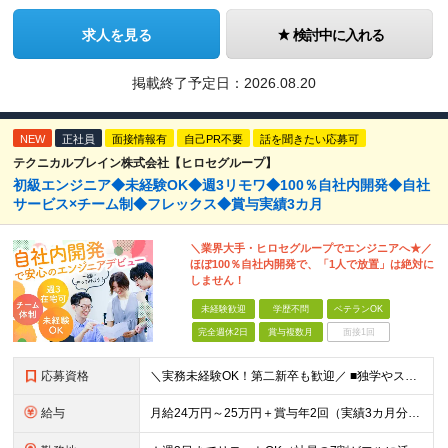
求人を見る
検討中に入れる
掲載終了予定日：
2026.08.20
NEW
正社員
面接情報有
自己PR不要
話を聞きたい応募可
テクニカルブレイン株式会社【ヒロセグループ】
初級エンジニア◆未経験OK◆週3リモワ◆100％自社内開発◆自社
サービス×チーム制◆フレックス◆賞与実績3カ月
＼業界大手・ヒロセグループでエンジニアへ★／
ほぼ100％自社内開発で、「1人で放置」は絶対に
しません！
未経験歓迎
学歴不問
ベテランOK
完全週休2日
賞与複数月
面接1回
応募資格
＼実務未経験OK！第二新卒も歓迎／ ■独学やスクール・職業訓練校等でプログラミングに触れている方 ■学歴不問 └まずはお会いするスタイルです！ 建設業界のコンサルタントなど、異業種の先輩も活躍中！
給与
月給24万円～25万円＋賞与年2回（実績3カ月分）＋住宅・家族手当 ※経験・年齢・能力を考慮し、当社規定により決定します。 ※試用期間3カ月（給与、待遇に差異はありません） ※残業代は全額支給いたしま