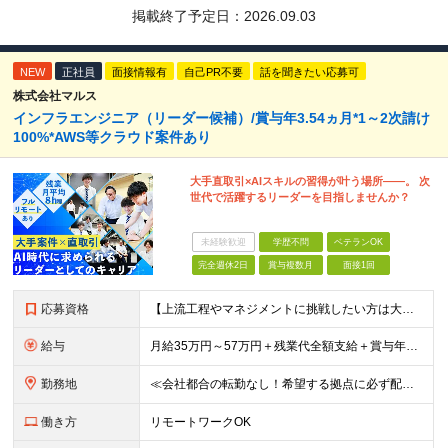
掲載終了予定日：
2026.09.03
NEW
正社員
面接情報有
自己PR不要
話を聞きたい応募可
株式会社マルス
インフラエンジニア（リーダー候補）/賞与年3.54ヵ月*1～2次請け
100%*AWS等クラウド案件あり
大手直取引×AIスキルの習得が叶う場所――。 次
世代で活躍するリーダーを目指しませんか？
未経験歓迎
学歴不問
ベテランOK
完全週休2日
賞与複数月
面接1回
応募資格
【上流工程やマネジメントに挑戦したい方は大歓迎です！】 ★インフラエンジニアとしての実務経験をお持ちの方 ★上記に加え、下記いずれかに該当する方 ・チームのリーダー／サブリーダーの経験をお持ちの方 ・
給与
月給35万円～57万円＋残業代全額支給＋賞与年3.45ヵ月(リーダー経験者) 月給32万円～43万円＋残業代全額支給＋賞与年3.45ヵ月(実務経験者) 入社時想定年収： 490万円～798万円(リー
勤務地
≪会社都合の転勤なし！希望する拠点に必ず配属します。新潟Uターン・Iターン大歓迎！≫ 首都圏(東京、神奈川、千葉、埼玉)または新潟市、長岡市周辺のお客様先または各拠点での勤務となります。 ■東京支社
働き方
リモートワークOK