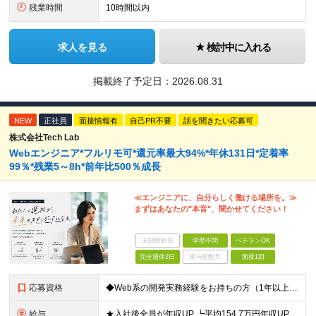
残業時間
10時間以内
求人を見る
検討中に入れる
掲載終了予定日：
2026.08.31
NEW
正社員
面接情報有
自己PR不要
話を聞きたい応募可
株式会社Tech Lab
Webエンジニア*フルリモ可*還元率最大94%*年休131日*定着率
99％*残業5～8h*前年比500％成長
≪エンジニアに、自分らしく働ける場所を。≫
まずはあなたの"本音"、聞かせてください！
未経験歓迎
学歴不問
ベテランOK
完全週休2日
賞与複数月
面接1回
応募資格
◆Web系の開発実務経験をお持ちの方（1年以上） ◆学歴不問 ◆既卒・第二新卒OK ☆Tech Labの事業内容、ビジョンに共感できる⽅はぜひご応募ください！ ☆意欲重視の採用です！ 「経歴に自信が
給与
★入社後全員が年収UP ┗平均154.7万円年収UP！ ┗最大380万円UPの実績もあり 月給35万円～100万円＋決算賞与＋各種手当 【 給与イメージ 】 ◆経験1年以上…月給35万円～＋決算賞