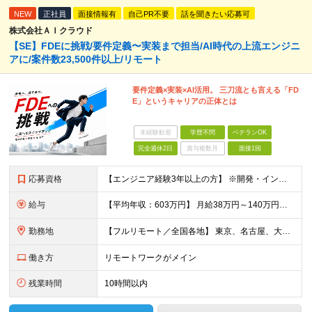
NEW
正社員
面接情報有
自己PR不要
話を聞きたい応募可
株式会社ＡＩクラウド
【SE】FDEに挑戦/要件定義〜実装まで担当/AI時代の上流エンジニ
アに/案件数23,500件以上/リモート
要件定義×実装×AI活用。 三刀流とも言える「FD
E」というキャリアの正体とは
未経験歓迎
学歴不問
ベテランOK
完全週休2日
賞与複数月
面接1回
応募資格
【エンジニア経験3年以上の方】 ※開発・インフラ・工程・言語一切不問 ※文理・学歴不問 【歓迎条件】 ◆Python実務経験がある方 ◆LLM・生成AIを使った開発経験がある方 ◆要件定義・顧客折衝
給与
【平均年収：603万円】 月給38万円～140万円＋諸手当（経験者） 【平均年収603万円】 ※案件の契約内容や昇給額などはすべて開示します。 ※経験や能力を考慮し決定します。 ※月給には固定残業
勤務地
【フルリモート／全国各地】 東京、名古屋、大阪、福岡を中心とした全国のプロジェクトにアサイン。 ※プロジェクトは完全選択制です。 ※フルリモート、ハイブリッド型、常駐案件から自由に選択可能です。 ※転
働き方
リモートワークがメイン
残業時間
10時間以内