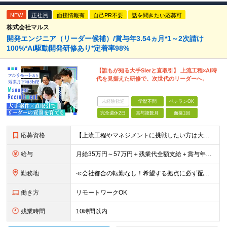
NEW
正社員
面接情報有
自己PR不要
話を聞きたい応募可
株式会社マルス
開発エンジニア（リーダー候補）/賞与年3.54ヵ月*1～2次請け
100%*AI駆動開発研修あり*定着率98%
【誰もが知る大手SIerと直取引】 上流工程×AI時
代を見据えた研修で、次世代のリーダーへ。
未経験歓迎
学歴不問
ベテランOK
完全週休2日
賞与複数月
面接1回
応募資格
【上流工程やマネジメントに挑戦したい方は大歓迎です！】 ★開発エンジニアとしての実務経験をお持ちの方 ★上記に加え、下記いずれかに該当する方 ・チームのリーダー／サブリーダーの経験をお持ちの方 ・教育
給与
月給35万円～57万円＋残業代全額支給＋賞与年3.45ヵ月(リーダー経験者) 月給32万円～43万円＋残業代全額支給＋賞与年3.45ヵ月(実務経験者) 入社時想定年収： 490万円～798万円(リー
勤務地
≪会社都合の転勤なし！希望する拠点に必ず配属します。新潟Uターン・Iターン大歓迎！≫ 首都圏(東京、神奈川、千葉、埼玉)または新潟市、長岡市周辺のお客様先または各拠点での勤務となります。 ■東京支社
働き方
リモートワークOK
残業時間
10時間以内