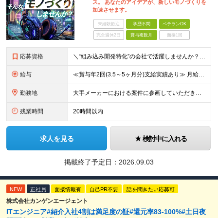
ス。 あなたのアイデアが、新しいモノづくりを
加速させます。
未経験歓迎
学歴不問
ベテランOK
完全週休2日
賞与複数月
面接1回
応募資格
＼“組み込み開発特化”の会社で活躍しませんか？／ ◆組み込み系システムの開発経験 ◆学歴不問 ＜こんな方をお待ちしてます！＞ ◎モノづくりを突き詰めていきたい職人気質の方 ◎指示待ちではなく、主体的
給与
≪賞与年2回(3.5～5ヶ月分)支給実績あり≫ 月給35万円～45万円＋賞与年2回＋交通費(月5万円まで)＋資格取得支援・手当あり＋時間外手当(100％支給) ※経験・知識・技術などを最大限考慮した
勤務地
大手メーカーにおける案件に参画していただきます！ 当社メンバーがメインとなっているチームに配属されるので、ご安心ください。 もちろん、希望もしっかりと考慮します。 ■東京本社、大阪事務所、および東京
残業時間
20時間以内
求人を見る
検討中に入れる
掲載終了予定日：
2026.09.03
NEW
正社員
面接情報有
自己PR不要
話を聞きたい応募可
株式会社カンゲンエージェント
ITエンジニア#紹介入社4割は満足度の証#還元率83-100%#土日夜