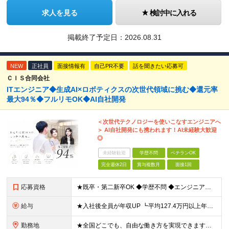
求人を見る
検討中に入れる
掲載終了予定日：
2026.08.31
NEW
正社員
面接情報有
自己PR不要
話を聞きたい応募可
ＣＩＳ合同会社
ITエンジニア◆生成AI×ロボティクスの次世代領域に挑む◆還元率
最大94％◆フルリモOK◆AI自社開発
＜次世代テクノロジーを使いこなすエンジニアへ
＞ AI自社開発にも携われます！AI未経験大歓迎
◎
未経験歓迎
学歴不問
ベテランOK
完全週休2日
賞与複数月
面接1回
応募資格
★既卒・第二新卒OK ◆学歴不問 ◆エンジニアとしての何かしらの実務経験が1年以上ある方 ※AI未経験者大歓迎 ★意欲重視の採用です！ 「経歴に自信がない」という方も、"今後挑戦したいこと""スキル
給与
★入社後全員が年収UP ┗平均127.4万円以上年収UP！ ┗最大390万円UPの実績もあり 月給35万円～100万円＋決算賞与＋各種手当 【 給与イメージ 】 ■経験1年以上…月給35万円～＋決
勤務地
★全国どこでも、自由な働き方を実現できます！ 全国のプロジェクト先やフルリモート環境での勤務も可能です。 ＼自由度の高い働き方、叶えます／ □フルリモートで働きたい □ハイブリットに働きたい □家庭