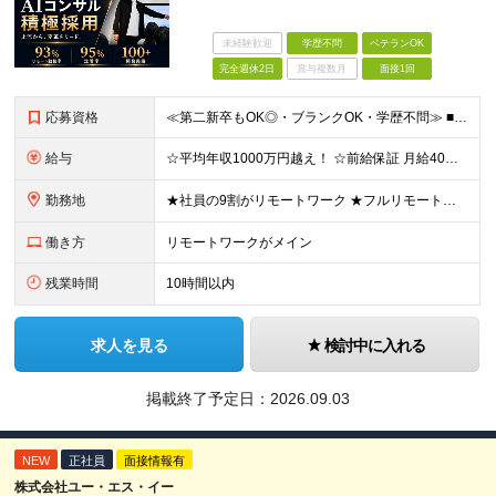
未経験歓迎
学歴不問
ベテランOK
完全週休2日
賞与複数月
面接1回
応募資格
≪第二新卒もOK◎・ブランクOK・学歴不問≫ ■エンジニアとして実務経験をお持ちの方（2年以上） ＼意欲重視の採用です／ 「経歴に自信がない」という方も、 ”今後挑戦したいこと""スキルアップしたい
給与
☆平均年収1000万円越え！ ☆前給保証 月給40万円〜140万円＋決算賞与＋各種手当 ※経験・能力を考慮し、当社規定により加給・優遇します ※月給には固定残業代（6万9,000円～18万6,00
勤務地
★社員の9割がリモートワーク ★フルリモート案件もあり ★地方からの応募も歓迎！／転居を伴う転勤なし 東京23区を中心としたプロジェクト先での勤務です。 ◎東京⇒地方へUターンし、フルリモ勤務 ◎
働き方
リモートワークがメイン
残業時間
10時間以内
求人を見る
検討中に入れる
掲載終了予定日：
2026.09.03
NEW
正社員
面接情報有
株式会社ユー・エス・イー