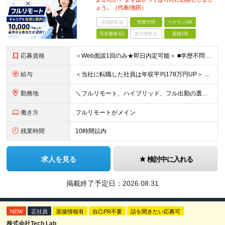
ょう。（代表/池田）
未経験歓迎
学歴不問
ベテランOK
完全週休2日
賞与複数月
面接1回
応募資格
＜Web面談1回のみ★即日内定可能＞ ■学歴不問 ■エンジニアとしての実務経験1年以上 （開発・インフラ・技術・工程など不問）
給与
＜当社に転職した社員は年収平均178万円UP＞ 月給45万円～120万円＋賞与＋各手当 ※経験・能力などを考慮の上、決定します ※案件の契約内容（月単金など）や昇給、賞与額はすべてシステム上で開示し
勤務地
＼フルリモート、ハイブリッド、フル出勤の選択可＆帰社日なし／ 【下記エリアを中心とするクライアント先または自宅にて勤務】 ■首都圏：東京・埼玉・千葉・神奈川 ■関西：大阪・兵庫・京都・滋賀・奈良・和
働き方
フルリモートがメイン
残業時間
10時間以内
求人を見る
検討中に入れる
掲載終了予定日：
2026.08.31
NEW
正社員
面接情報有
自己PR不要
話を聞きたい応募可
株式会社Tech Lab