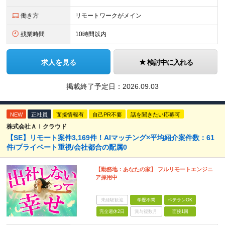
働き方
リモートワークがメイン
残業時間
10時間以内
求人を見る
検討中に入れる
掲載終了予定日：
2026.09.03
NEW
正社員
面接情報有
自己PR不要
話を聞きたい応募可
株式会社ＡＩクラウド
【SE】リモート案件3,169件！AIマッチング×平均紹介案件数：61
件/プライベート重視/会社都合の配属0
【勤務地：あなたの家】 フルリモートエンジニ
ア採用中
未経験歓迎
学歴不問
ベテランOK
完全週休2日
賞与複数月
面接1回