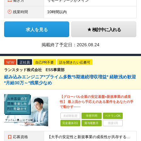
働き方
リモートワークがメイン
残業時間
10時間以内
求人を見る
検討中に入れる
掲載終了予定日：
2026.08.24
NEW
正社員
自己PR不要
話を聞きたい応募可
ランスタッド株式会社 ESS事業部
組み込みエンジニア*プライム多数*5期連続増収増益* 経験浅め歓迎
*月給30万～*残業少なめ
【グローバル企業の安定基盤×新規事業の成長
性】 最上流から手応えのある案件をあなたの手
で動かす――
未経験歓迎
学歴不問
ベテランOK
完全週休2日
賞与複数月
面接1回
応募資格
【大手の安定性と新規事業の成長性が共存する場所で活躍しませんか？】 ・制御・組み込み領域での設計や開発実務経験 ★「今より上流の仕事にチャレンジしたい」という方も、 「管理＜モノづくり」を続けたいとい