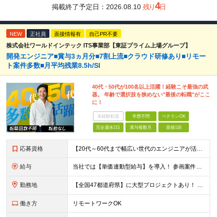
4
掲載終了予定日：
2026.08.10
残り
日
NEW
正社員
面接情報有
自己PR不要
株式会社ワールドインテック ITS事業部【東証プライム上場グループ】
開発エンジニア■賞与3ヵ月分■7割上流■クラウド研修あり■リモー
ト案件多数■月平均残業8.5h/SI
40代・50代が100名以上活躍！経験こそ最強の武
器。 年齢で選択肢を狭めない"最後の転職"がここ
に！
未経験歓迎
学歴不問
ベテランOK
完全週休2日
賞与複数月
面接1回
応募資格
【20代～60代まで幅広い世代のエンジニアが活躍してます】 ■学歴不問 ■転職回数不問 ■開発経験（年数不問）をお持ちの方
給与
当社では【単価連動型給与】を導入！ 参画案件の契約単価に連動して給与が決定。 還元率は単価の【70％～80％】と東証プライム上場グループとして高水準です！（社会保険料・教育コスト含む） ■関東：月給
勤務地
【全国47都道府県】に大型プロジェクトあり！ 主要勤務地： 北海道/宮城県/栃木県/埼玉県/千葉県/東京都/神奈川県/愛知県/大阪府/京都府/兵庫県/広島県/福岡県/熊本県 ※勤務エリアは、あなたの
働き方
リモートワークOK