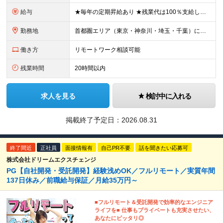
給与
★毎年の定期昇給あり ★残業代は100％支給します 月給30万円～73万円＋賞与年2回 ┗年収例：400万円～1000万円 ※経験・能力を考慮し規定により決定します ※試用期間6ヶ月あり（期間中の
勤務地
首都圏エリア（東京・神奈川・埼玉・千葉）にて勤務いただきます。 【東京本社】 東京都千代田区紀尾井町4-1 ニューオータニガーデンコート21F ※(変更の範囲)上記を除く当社関連勤務地
働き方
リモートワーク相談可能
残業時間
20時間以内
求人を見る
検討中に入れる
掲載終了予定日：
2026.08.31
終了間近
正社員
面接情報有
自己PR不要
話を聞きたい応募可
株式会社ドリームエクスチェンジ
PG【自社開発・受託開発】経験浅めOK／フルリモート／実質年間
137日休み／前職給与保証／月給35万円～
■フルリモート＆受託開発で効率的なエンジニア
ライフを■ 仕事もプライベートも充実させたい、
あなたにピッタリ◎