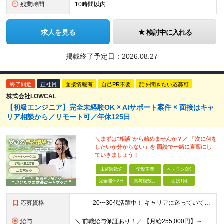
残業時間
10時間以内
求人を見る
検討中に入れる
掲載終了予定日：
2026.08.27
終了間近
正社員
面接情報有
自己PR不要
話を聞きたい応募可
株式会社LOWCAL
【初級エンジニア】完全未経験OK × AIサポート案件 × 面接はキャ
リア相談から／リモート可／年休125日
＼まずは"相談"から始めませんか？／ 「次に何を
したいか分からない」を 面談で一緒に言葉にし
ていきましょう！
未経験歓迎
学歴不問
ベテランOK
完全週休2日
賞与複数月
面接1回
応募資格
20〜30代活躍中！ キャリアに迷っていても大丈夫。 ＼まずは相談から始めませんか？／ 【学歴不問／職種未経験歓迎／職務経歴一切不問！】 《 こんな方にオススメです！ 》 ◇パソコンやIT
給与
＼ 前職給与保証あり！／ 【月給255,000円】～＋各種手当 ※試用期間3ヶ月も待遇に変わりなし ※経験・スキルを考慮の上、決定します ※みなし残業37時間分（57,200円～）含む★超過分全額支給