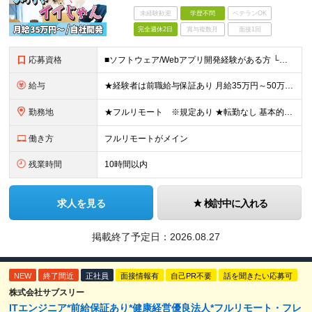
未経験歓迎
学歴不問
ベテランOK
完全週休2日
賞与複数月
面接1回
応募資格
■ソフトウェア/Webアプリ開発経験がある方 └経験1～3年程度の方も大歓迎◎ ■学歴不問 ■20代30代活躍中 ＼自由度の高い環境で成長したい方にピッタリ／ 「ルールや制度に縛られすぎない場所が良
給与
★経験者は前職給与保証あり 月給35万円～50万円＋各種手当 ※固定残業代（月40時間・84,000円～120,000円）を含みます ※40時間を超える残業代は追加で支給します ※試用期間3ヵ月あ
勤務地
★フルリモート ※規定あり ★転勤なし 基本的にはフルリモートでの勤務となります。 ※本社への通勤圏内にお住まいの方が条件となります。 【本社】 東京都千代田区神田神保町２-４-７久月神田ビル5階
働き方
フルリモートがメイン
残業時間
10時間以内
求人を見る
検討中に入れる
掲載終了予定日：
2026.08.27
NEW
終了間近
正社員
面接情報有
自己PR不要
話を聞きたい応募可
株式会社サブスリー
ITエンジニア*前給保証あり*健康経営優良法人*フルリモート・フレ