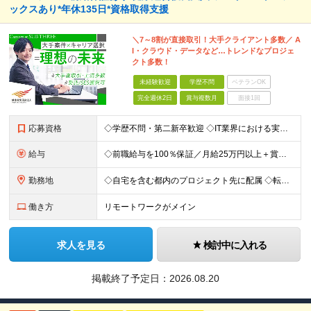
ックスあり*年休135日*資格取得支援
＼7～8割が直接取引！大手クライアント多数／ A
I・クラウド・データなど…トレンドなプロジェ
クト多数！
未経験歓迎
学歴不問
ベテランOK
完全週休2日
賞与複数月
面接1回
応募資格
◇学歴不問・第二新卒歓迎 ◇IT業界における実務経験がある方（言語、工程、年数不問） ◇経験者・30歳以下の方は『書類選考無しの面接確約』 ☆経験者は『書類選考無しの面接確約』をお約束！ PM／PL
給与
◇前職給与を100％保証／月給25万円以上＋賞与年2回＋各種手当 ・残業代と交通費は別途支給 ・退職金や住宅手当など…福利厚生も充実！ 【経験者は経験・スキルに応じて優遇します】 開発経験1年以上：
勤務地
◇自宅を含む都内のプロジェクト先に配属 ◇転勤なし！プロジェクトは都内が95％以上が23区内 ◇フルリモート案件あり ■水道橋オフィス／東京都千代田区神田三崎町3-5-9 天翔オフィス水道橋7F └
働き方
リモートワークがメイン
求人を見る
検討中に入れる
掲載終了予定日：
2026.08.20