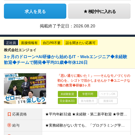
求人を見る
検討中に入れる
掲載終了予定日：
2026.08.20
正社員
面接情報有
自己PR不要
話を聞きたい応募可
株式会社エンジョイ
3ヶ月のドローン×AI研修から始めるIT・Webエンジニア◆未経験
歓迎◆チームで開発◆平均31歳◆年休126日
「思い通りに動いた！」――そんなモノづくりの
初心を、シゴトで活かしませんか？◆ユニークな
7種の教育◆研修3ヶ月
未経験歓迎
学歴不問
ベテランOK
完全週休2日
賞与複数月
面接1回
応募資格
★平均年齢32歳 ★未経験・第二新卒歓迎 ★学歴不問 ★人柄重視の採用 ＊＊＊＊＊＊＊＊＊＊＊ ■ AI時代に負けないスキルを身につけたい方はぜひ！ （IT・Webが初めて、という方も歓迎します）
給与
★実務経験がない方でも、「プログラミング学習」「IT系の趣味開発」「インフラやテスト・サポート系のご経験」などを優遇して給与額を決定します！ ＊＊＊＊＊＊＊＊＊＊＊ ▼エリアにより異なります ■東