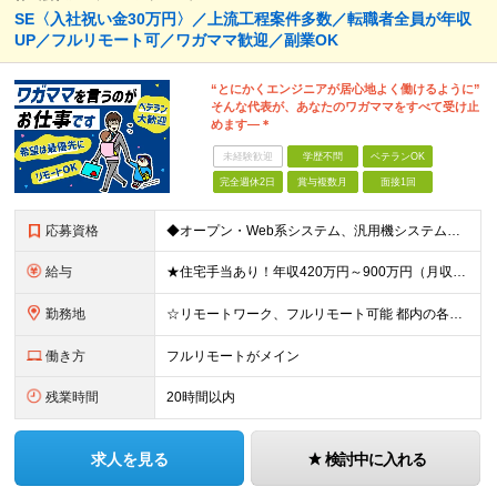
SE〈入社祝い金30万円〉／上流工程案件多数／転職者全員が年収
UP／フルリモート可／ワガママ歓迎／副業OK
“とにかくエンジニアが居心地よく働けるように”
そんな代表が、あなたのワガママをすべて受け止
めます―＊
未経験歓迎
学歴不問
ベテランOK
完全週休2日
賞与複数月
面接1回
応募資格
◆オープン・Web系システム、汎用機システムの開発経験がある方 ┗Java、PHP、.NET、C#、Python、JavaScript、Go、COBOLなど ※その他の言語でも得意なものがあれば、ぜひ
給与
★住宅手当あり！年収420万円～900万円（月収28万～60万円） ★当社への転職者全員が、前職と比べて年収アップを実現しています！ ■実務経験5年以上 ＜年収600万円～（月収39.5万円～）※各
勤務地
☆リモートワーク、フルリモート可能 都内の各プロジェクト先にてご勤務いただきます。 勤務地は、希望を考慮して決定いたします。 ※会社都合による転勤はありません ※変更の範囲：上記を除く当社関連勤務
働き方
フルリモートがメイン
残業時間
20時間以内
求人を見る
検討中に入れる