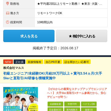
勤務地
★平均週2回以上リモート勤務！ ★東京･大阪･名古屋･福岡で募集！ご希望をお聞かせください ★転居を伴う転勤なし ★関西に本社あり 大阪、東京、愛知、福岡の各オフィス、または通勤圏内のお客様先オフィ
働き方
リモートワークOK
残業時間
10時間以内
求人を見る
検討中に入れる
掲載終了予定日：
2026.08.17
NEW
正社員
面接情報有
自己PR不要
話を聞きたい応募可
株式会社マルス
初級エンジニア/未経験OK/月給28万円以上＋賞与3.54ヵ月/大手
SIerと直取引/AI研修を積極実施中
【ゼロからの着実なステップアップでエンジニア
へ！】 大手SIer直取引×チーム参画だから、安心
デビューが叶う♪
未経験歓迎
学歴不問
ベテランOK
完全週休2日
賞与複数月
面接1回