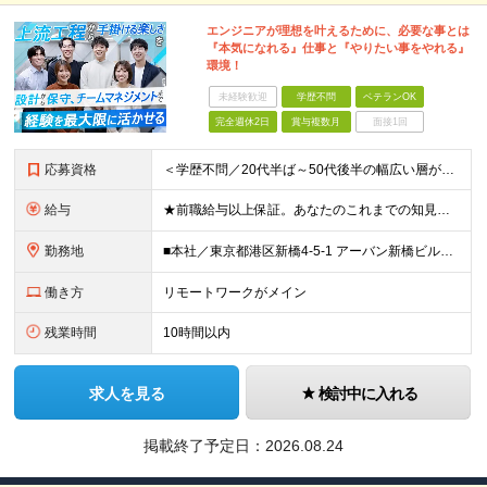
エンジニアが理想を叶えるために、必要な事とは
『本気になれる』仕事と『やりたい事をやれる』
環境！
未経験歓迎
学歴不問
ベテランOK
完全週休2日
賞与複数月
面接1回
応募資格
＜学歴不問／20代半ば～50代後半の幅広い層が活躍中＞ ■何らかのシステム開発経験をお持ちの方（年数不問） ※Java、C#、PHPなどのオブジェクト指向言語での開発経験がある方を想定しています。
給与
★前職給与以上保証。あなたのこれまでの知見と実績を正当に評価します。 【開発技術実務経験者】 ◆月給36万円～（賞与2回/年 ＊理論年収 500万以上） ★経験者(PLクラス)は、スキルに応じて＜
勤務地
■本社／東京都港区新橋4-5-1 アーバン新橋ビル11F ※(変更の範囲)上記を除く当社関連勤務地 【82.7％がリモートワーク／転勤なし】 本社もしくは東京都近郊の取引先での勤務となります。
働き方
リモートワークがメイン
残業時間
10時間以内
求人を見る
検討中に入れる
掲載終了予定日：
2026.08.24