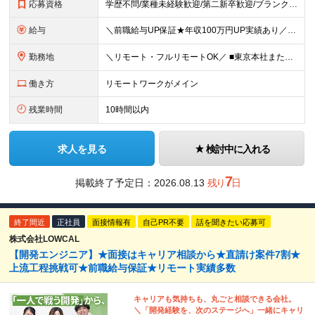
応募資格
学歴不問/業種未経験歓迎/第二新卒歓迎/ブランクOK ▽下記のいずれかに、あてはまる方 ■何らかのIT経験をお持ちの方（言語や経験・ジャンルは不問です） ■言語を使用した経験（半年以上） ＜以下の
給与
＼前職給与UP保証★年収100万円UP実績あり／ ■月給40万円～65万円＋各種手当 ※前給および経験・能力・年齢などを考慮して決定します ※固定残業代（月20時間分／5万4,055円～8万7,838
勤務地
＼リモート・フルリモートOK／ ■東京本社またはプロジェクト先 ※プロジェクト先は新宿・渋谷・池袋・銀座・六本木・品川・汐留・お台場など首都圏がメイン！ ＜東京本社＞ 東京都新宿区西新宿7-4-7
働き方
リモートワークがメイン
残業時間
10時間以内
求人を見る
検討中に入れる
7
掲載終了予定日：
2026.08.13
残り
日
終了間近
正社員
面接情報有
自己PR不要
話を聞きたい応募可
株式会社LOWCAL
【開発エンジニア】★面接はキャリア相談から★直請け案件7割★
上流工程挑戦可★前職給与保証★リモート実績多数
キャリアも気持ちも、丸ごと相談できる会社。
＼「開発経験を、次のステージへ」一緒にキャリ