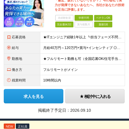
「最近、疲れていないですか？」 今の会社で実
力が発揮できないあなたへ、当社があなたの技術
を正当に評価します。
未経験歓迎
学歴不問
ベテランOK
完全週休2日
賞与複数月
面接1回
応募資格
★ITエンジニア経験1年以上 ┗担当フェーズ不問 ┗経験年数不問（1年未満でもOK） ★年齢・学歴不問 ■ブランクありOK ■第二新卒歓迎 ■前職の雇用形態も一切不問 ■20代・30代の若手から
給与
月給40万円～120万円+賞与+インセンティブ ◎入社した全員が年収UPしています！平均170万円UP！ ※経験・能力などを考慮の上、決定します。 ※月30時間（76,000円～）の固定残業代を含みま
勤務地
★フルリモート勤務も可（全国応募OK/住宅手当を支給します） ※案件によって出勤が必要になる場合があります。 ※希望がない限り、転勤はありません ※U・Iターン歓迎 【拠点】 ◆本社／東京都新宿区西
働き方
フルリモートがメイン
残業時間
10時間以内
求人を見る
検討中に入れる
掲載終了予定日：
2026.09.10
NEW
正社員