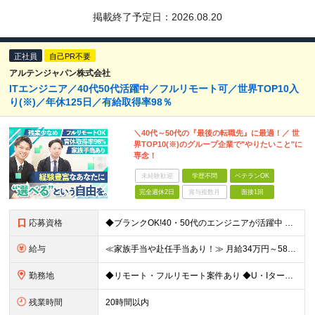
掲載終了予定日：
2026.08.20
正社員
自己PR不要
アルテンジャパン株式会社
ITエンジニア／40代50代活躍中／フルリモート可／世界TOP10入
り(※)／年休125日／有給取得率98％
＼40代～50代の『最後の転職先』に最適！／ 世
界TOP10(※)のグループ企業で"やりたいこと"に
専念！
未経験歓迎
学歴不問
ベテランOK
完全週休2日
賞与複数月
面接1回
応募資格
◆ブランクOK!40・50代のエンジニアが活躍中 ◆社会人経験10年以上の方も歓迎いたします！ ■学歴不問 ■何らかのIT系職種の実務経験をお持ちの方（経験年数不問） ※SE／PG・運用・保守・ヘル
給与
≪家族手当や赴任手当あり！≫ 月給34万円～58万円＋賞与＋各種手当 ※前職の給与・経験・スキルなどを考慮のうえで決定します ※残業代は1分単位で全額支給します ※試用期間3ヶ月。その間の給与・待遇
勤務地
◆リモート・フルリモート案件あり ◆U・Iターン歓迎 ◆配属先は希望を最大限考慮します！ ◆転勤・転居についてはご相談が可能です 各拠点、または関東・東海の各プロジェクト先での勤務となります。 ※会
残業時間
20時間以内