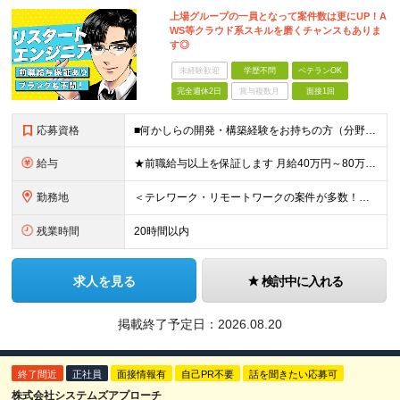
上場グループの一員となって案件数は更にUP！A
WS等クラウド系スキルを磨くチャンスもありま
す◎
未経験歓迎
学歴不問
ベテランOK
完全週休2日
賞与複数月
面接1回
応募資格
■何かしらの開発・構築経験をお持ちの方（分野・言語は問いません） ※経験半年以上あればOK。微経験者も歓迎します！ ■学歴不問 ■40代～50代のエンジニアも活躍中 ☆「頑張りたい」という意欲がおあ
給与
★前職給与以上を保証します 月給40万円～80万円＋各種手当(家族・住宅購入・資格・特別) ※経験・能力などを考慮の上、優遇いたします ※上記金額には30時間分のみなし残業代(5万4054円～10万
勤務地
＜テレワーク・リモートワークの案件が多数！＞ 東京都・神奈川県・千葉県・埼玉県など、 首都圏近郊のプロジェクト先へ配属します。 【東京オフィス】★市ヶ谷駅から徒歩1分 東京都千代田区九段北4-1-9
残業時間
20時間以内
求人を見る
検討中に入れる
掲載終了予定日：
2026.08.20
終了間近
正社員
面接情報有
自己PR不要
話を聞きたい応募可
株式会社システムズアプローチ