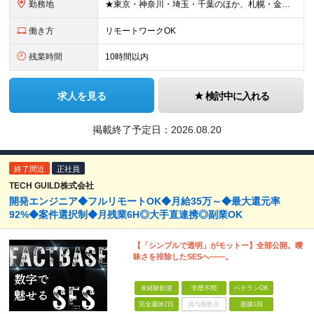
勤務地
★東京・神奈川・埼玉・千葉のほか、札幌・金沢・福岡で募集！ （※転勤なし、リモートワークの可能性あり） ■本社 ￣￣￣ 東京都台東区上野6-1-11 平岡ビル9F ※本社または、一都三県のプロジェク
働き方
リモートワークOK
残業時間
10時間以内
求人を見る
検討中に入れる
掲載終了予定日：
2026.08.20
終了間近
正社員
TECH GUILD株式会社
開発エンジニア◆フルリモートOK◆月給35万～◆最大還元率
92%◆案件選択制◆月残業6H◎大手直連携◎副業OK
【「シンプルで透明」がモットー】全部公開。曖
昧さを排除したSESへ――。
未経験歓迎
学歴不問
ベテランOK
完全週休2日
賞与複数月
面接1回