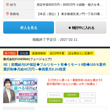
給与
想定年収600万円～3000万円 ※経験・能力を考慮の上、当社規定により決定いたします ※昇給年1回、業績賞与年1回（4月） ※試用期間6ヶ月あり（待遇に差異はございません）
勤務地
【本店（登記）】 東京都港区虎ノ門一丁目23番1号 【虎ノ門オフィス】 〒105-6319 東京都港区虎ノ門1-23-1 虎ノ門ヒルズ森タワー19階 【麻布台オフィス】 〒106-0041 東京都
求人を見る
検討中に入れる
掲載終了予定日：
2027.02.11
終了間近
正社員
面接情報有
自己PR不要
話を聞きたい応募可
株式会社FUSIONIA(フュージョニア)
SE｜前職給与UP保証◆フルリモート有◆リモート9割◆100％案件
選択制◆月給40万円～◆残業月8.2h程度
【1万件から選べる！最新技術×自由な働き方】
案件選択制であなたの願いが叶う転職を！
未経験歓迎
学歴不問
ベテランOK
完全週休2日
賞与複数月
面接1回