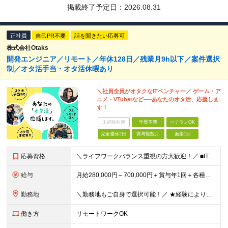
掲載終了予定日：
2026.08.31
正社員
自己PR不要
話を聞きたい応募可
株式会社Otaks
開発エンジニア／リモート／年休128日／残業月9h以下／案件選択
制／オタ活手当・オタ活休暇あり
＼社員全員がオタクなITベンチャー／ ゲーム・ア
ニメ・VTuberなど──あなたのオタ活、応援しま
す！
未経験歓迎
学歴不問
ベテランOK
完全週休2日
賞与複数月
面接1回
応募資格
＼ライフワークバランス重視の方大歓迎！／ ■IT業界で何かしらの実務経験をお持ちの方（1年以上） ※技術領域や工程は不問です。 ＼こんな方はぜひご応募ください！／ ★何かに熱中できる方 ★趣味も仕事
給与
月給280,000円～700,000円＋賞与年1回＋各種手当 ★上記にはみなし残業代として月30時間分（47,750円～130,424円）を含みます。超過分は別途支給します ★経験やスキル、キャリアの
勤務地
＼勤務地もご自身で選択可能！／ ★経験によりフルリモートも対応いたします！ ★関東への転居を希望する場合は引っ越し補助あり！ 全国からのご応募お待ちしております！ ・首都圏（東京都、神奈川県、埼玉県
働き方
リモートワークOK