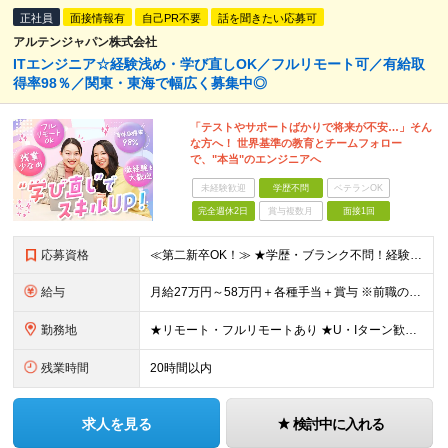
正社員
面接情報有
自己PR不要
話を聞きたい応募可
アルテンジャパン株式会社
ITエンジニア☆経験浅め・学び直しOK／フルリモート可／有給取
得率98％／関東・東海で幅広く募集中◎
「テストやサポートばかりで将来が不安…」そん
な方へ！ 世界基準の教育とチームフォロー
で、"本当"のエンジニアへ
未経験歓迎
学歴不問
ベテランOK
完全週休2日
賞与複数月
面接1回
応募資格
≪第二新卒OK！≫ ★学歴・ブランク不問！経験浅めもOK ★何らかのIT系職種の実務経験をお持ちの方 └年数不問。「1ヶ月程度の経験しかない…」という方もOK！ ※SE／PG・運用・保守・ヘルプデス
給与
月給27万円～58万円＋各種手当＋賞与 ※前職の給与・経験・スキルなどを考慮のうえで決定します ※残業代は1分単位で全額支給します ※試用期間3ヶ月。その間の給与・待遇に差異はありません ★充実の各
勤務地
★リモート・フルリモートあり ★U・Iターン歓迎 ★配属先は希望を最大限考慮します ★転勤・転居は相談可能です ■各拠点、または関東・東海エリアのプロジェクト先での勤務 ※会社都合での無理な転勤・転
残業時間
20時間以内
求人を見る
検討中に入れる