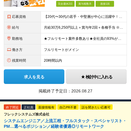
完全週休2日
賞与複数月
面接1回
応募資格
【20代〜30代の若手・中堅層が中心に活躍中！】 ●何らかのシステム開発経験をお持ちの方（目安2年以上／言語不問） ●学歴不問 ★こんな方にピッタリ★ ・前職の組織体制に孤独を感じていた方 ・フルリ
給与
月給30万6,250円以上＋賞与年2回＋各種手当 ※経験・スキルを考慮の上、当社規定により優遇します。 ※上記金額には月12時間分の固定残業代(2万6,250円～)を含みます。超過分は全額別途支給し
勤務地
★フルリモート案件多数あり★全社員の93%がリモート勤務を活用中 本社（東京都千代田区）または各プロジェクト先（東京・神奈川・千葉・埼玉など） 本社：東京都千代田区岩本町3丁目5−2 合人社東京秋葉
働き方
フルリモートがメイン
残業時間
20時間以内
求人を見る
検討中に入れる
掲載終了予定日：
2026.08.27
終了間近
正社員
面接情報有
自己PR不要
話を聞きたい応募可
フレックシステムズ株式会社
システムエンジニア／上流工程・フルスタック・スペシャリスト・
PM…選べるポジション／経験者優遇◎リモートワーク