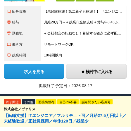
応募資格
【未経験歓迎！第二新卒も歓迎！】 『エンジニアになりたい』意欲があれば歓迎です！ 以下のような方も尚歓迎です！ ・学生時代に情報系の学部で学んでいた方 ・ITスクールや独学でプログラミングを学んだこ
給与
月給28万円～＋残業代全額支給＋賞与年3.45ヵ月(東京) 月給25万円～＋残業代全額支給＋賞与年3.45ヵ月(新潟・長岡) 入社時想定年収： 392万円～ (東京) 350万円～ (新潟・長岡)
勤務地
≪会社都合の転勤なし！希望する拠点に必ず配属します。新潟Uターン・Iターン大歓迎！≫ 首都圏(東京、神奈川、千葉、埼玉)または新潟市、長岡市周辺のお客様先または各拠点での勤務となります。 ■東京支社
働き方
リモートワークOK
残業時間
10時間以内
求人を見る
検討中に入れる
掲載終了予定日：
2026.08.17
終了間近
その他
面接情報有
自己PR不要
話を聞きたい応募可
株式会社ノヴァリス
【転職支援】ITエンジニア／フルリモ―ト可／月給27.5万円以上／
未経験歓迎／正社員採用／年休120日／残業少