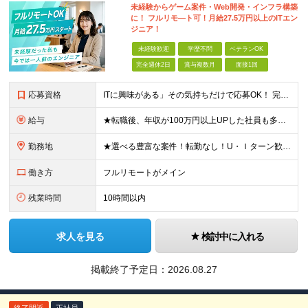
未経験からゲーム案件・Web開発・インフラ構築
に！ フルリモ―ト可！月給27.5万円以上のITエン
ジニア！
未経験歓迎
学歴不問
ベテランOK
完全週休2日
賞与複数月
面接1回
応募資格
ITに興味がある」その気持ちだけで応募OK！ 完全未経験OK！人柄採用！ ◆未経験歓迎 ◆学歴不問、文系理系不問 ◆第二新卒歓迎 ★経験や知識よりも、あなたの「挑戦したい」という気持ちを重視します
給与
★転職後、年収が100万円以上UPした社員も多数！ 【未経験者】 月給27.5万円＋諸手当＋賞与 【経験者】※実務3年以上を想定 月給30万円以上＋諸手当＋賞与 ※経験やスキルに応じて決定します
勤務地
★選べる豊富な案件！転勤なし！U・Ｉターン歓迎！ ★フルリモート案件あり！ 東京、神奈川、埼玉、千葉、愛知、大阪、兵庫、京都、広島、福岡をはじめとする全国各地のプロジェクト先。 プライム上場、グロ
働き方
フルリモートがメイン
残業時間
10時間以内
求人を見る
検討中に入れる
掲載終了予定日：
2026.08.27