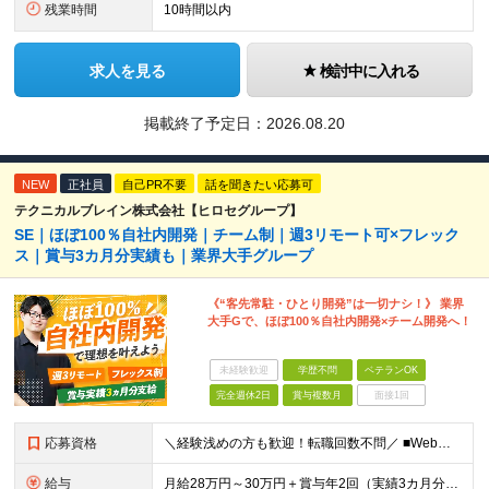
残業時間
10時間以内
求人を見る
検討中に入れる
掲載終了予定日：
2026.08.20
NEW
正社員
自己PR不要
話を聞きたい応募可
テクニカルブレイン株式会社【ヒロセグループ】
SE｜ほぼ100％自社内開発｜チーム制｜週3リモート可×フレック
ス｜賞与3カ月分実績も｜業界大手グループ
《“客先常駐・ひとり開発”は一切ナシ！》 業界
大手Gで、ほぼ100％自社内開発×チーム開発へ！
未経験歓迎
学歴不問
ベテランOK
完全週休2日
賞与複数月
面接1回
応募資格
＼経験浅めの方も歓迎！転職回数不問／ ■Web系システム開発の経験をお持ちの方（言語、工程、年数不問） ■学歴不問 ◎まずはお会いすることを大切にしています！ 「経歴に自信がない…」そんな方もまずは
給与
月給28万円～30万円＋賞与年2回（実績3カ月分）＋住宅・家族手当 ※経験・年齢・能力を考慮し、当社規定により決定します。 ※試用期間3カ月（給与、待遇に差異はありません） ※残業代は全額支給いたしま