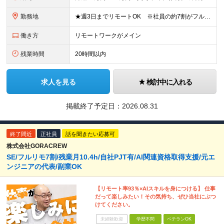
勤務地
★週3日までリモートOK ※社員の約7割がフルに活用中 ★駅チカで通勤快適！ ■東京本社 東京都台東区上野6丁目16番地22号 上野TGビル4階 ※(変更の範囲)上記を除く当社関連勤務地
働き方
リモートワークがメイン
残業時間
20時間以内
求人を見る
検討中に入れる
掲載終了予定日：
2026.08.31
終了間近
正社員
話を聞きたい応募可
株式会社GORACREW
SE/フルリモ7割/残業月10.4h/自社PJT有/AI関連資格取得支援/元エ
ンジニアの代表/副業OK
【リモート率93％×AIスキルを身につける】 仕事
だって楽しみたい！その気持ち、ぜひ当社にぶつ
けてください。
未経験歓迎
学歴不問
ベテランOK