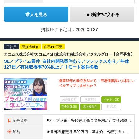
求人を見る
検討中に入れる
掲載終了予定日：
2026.08.27
正社員
面接情報有
自己PR不要
カコムス株式会社/カコムスSIT株式会社/株式会社デジタルグロー【合同募集】
SE／プライム案件･自社内開発案件あり／フレックスあり／年休
127日／有休取得率70%以上／リモート案件多数
創業55年の独立系SIerで、 市場価値高い人材にレ
ベルアップしませんか？
未経験歓迎
学歴不問
ベテランOK
完全週休2日
賞与複数月
面接1回
応募資格
■オープン系・Web系開発言語を用いた実務経験をお持ちの方 ■高卒以上 ＼ PGからのステップアップも大歓迎！ ／ 【こんな思い、ありませんか？】 □ 「客先で一人」の状況から抜け出したい □ ず
給与
★首都圏想定月収30万円（基本給＋各種手当＋残業代10時間分の場合） ★残業代は別途全額支給（みなし残業はありません） ★賞与3.8か月分支給 ★地域手当･家族手当あり 【地域ごとの月給下限額】※下