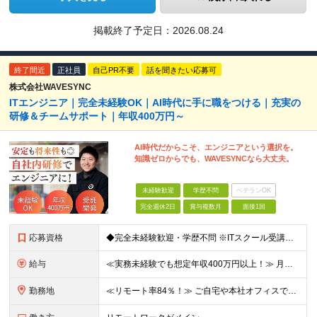
掲載終了予定日：
2026.08.24
終了間近
正社員
自己PR不要
話を聞きたい応募可
株式会社WAVESYNC
ITエンジニア｜完全未経験OK｜AI時代に手に職をつける｜充実の
研修＆チームサポート｜年収400万円～
AI時代だからこそ、エンジニアという選択を。
知識ゼロからでも、WAVESYNCなら大丈夫。
未経験歓迎
学歴不問
ベテランOK
完全週休2日
賞与複数月
面接1回
応募資格
◆完全未経験歓迎・学歴不問 ※ITスクール受講歴・資格・実務経験は一切不問です ＼こんな方にピッタリの会社です／ □生成AIのニュースを見て、手に職をつけたいと思った □ITの知識はないけど、やるか
給与
≪実務未経験でも想定年収400万円以上！≫ 月給25万円～＋賞与年4ヵ月分(業績により変動する場合もあります) ★スキルや経験を考慮の上、優遇します ★上記月給は固定残業代30時間分(月4万800
勤務地
≪リモート率84％！≫ ご自宅や本社オフィスでの在宅勤務、または東京23区内を中心とした首都圏のクライアント先での勤務 ■本社：東京都文京区後楽1-1-5 水道橋外堀通ビル2F ★研修中は本社勤務