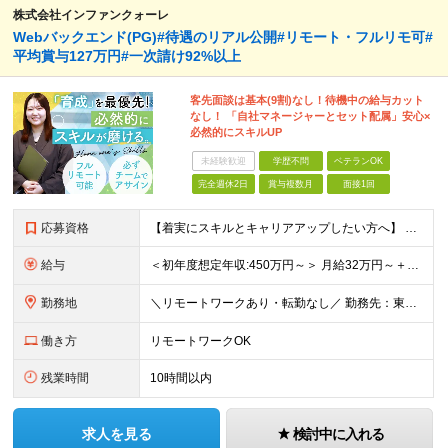
株式会社インファンクォーレ
Webバックエンド(PG)#待遇のリアル公開#リモート・フルリモ可#
平均賞与127万円#一次請け92%以上
客先面談は基本(9割)なし！待機中の給与カット
なし！ 「自社マネージャーとセット配属」安心×
必然的にスキルUP
未経験歓迎
学歴不問
ベテランOK
完全週休2日
賞与複数月
面接1回
応募資格
【着実にスキルとキャリアアップしたい方へ】 ●何らかのシステム開発経験をお持ちの方（言語不問／目安：経験2年以上） ●学歴不問・第二新卒歓迎 ★こんな方にピッタリです ◎チームワークやコミュニケーシ
給与
＜初年度想定年収:450万円～＞ 月給32万円～＋諸手当＋決算賞与＋寸志の計2回 ※経験・スキルを考慮の上決定 ※固定残業代（30時間分／6万1000円～）含む。超過分は別途全額支給 ※試用期間6ヶ月
勤務地
＼リモートワークあり・転勤なし／ 勤務先：東京都23区、神奈川県、千葉県、埼玉県の各プロジェクト先 ※リモートワーク可能ですが案件により変更の場合がございます。 ■本社 東京都豊島区南池袋1-16-
働き方
リモートワークOK
残業時間
10時間以内
求人を見る
検討中に入れる