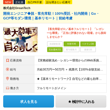
NEW
正社員
自己PR不要
話を聞きたい応募可
株式会社GreanTech
開発エンジニア◆脱・客先常駐！100%受託・社内開発｜Go・
GCP等モダン環境｜基本リモート｜前給考慮
【客先常駐ゼロ／基本フルリモート】 「レガシ
ーな環境」「正当に評価されない現場」から脱却
しませんか？
未経験歓迎
学歴不問
ベテランOK
完全週休2日
賞与複数月
面接1回
応募資格
【実務経験浅め・レガシー環境からのWeb系挑戦も大歓迎！】 ・何かしらのシステム開発実務経験がある方（言語・ジャンル・年数不問） ・月1回程度、秋葉原オフィスへの出社が可能な方 ※GoやGCP、Rea
給与
月給30万円〜50万円 ＋ 残業代【100%全額支給】＋ 決算賞与 ※上記は固定残業代（みなし残業）を含まない【基本給】の金額です！ ※試用期間なし（入社初月から満額支給） ※あなたの前職給与や経験
勤務地
★【基本リモートワーク】自宅などの最も効率よく働ける場所で開発に集中OK！ ・エンジニアの「働きやすさ」を最優先しており、基本リモートで働ける案件を厳選して獲得しています。 ・通勤ラッシュなどのストレ
働き方
フルリモートがメイン
求人を見る
検討中に入れる