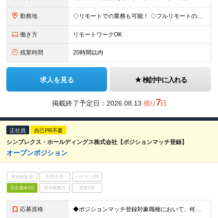
勤務地
◇リモートでの業務も可能！ ◇フルリモートの実績もあり！ ◇勤務地やお住いの地域や希望を考慮 ◇転居を伴う転勤なし 入社後1～2年は自社で開発業務に慣れるところからスタート◎ ゆくゆくは、東京23
働き方
リモートワークOK
残業時間
20時間以内
求人を見る
検討中に入れる
7
掲載終了予定日：
2026.08.13
残り
日
正社員
自己PR不要
シンプレクス・ホールディングス株式会社【ポジションマッチ登録】
オープンポジション
未経験歓迎
学歴不問
ベテランOK
完全週休2日
賞与複数月
面接1回
応募資格
◆ポジションマッチ登録対象職種において、何かしらの知識・経験を有する方