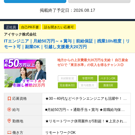
掲載終了予定日：
2026.08.17
正社員
自己PR不要
話を聞きたい応募可
アイサック株式会社
ITエンジニア｜月給50万円～＋賞与｜前給保証｜残業10h程度｜リ
モート可｜副業OK｜引越し支援最大20万円
地方からの上京費最大20万円を支給！ 自己資金
ゼロで「東京水準」の収入を得るチャンス◎
未経験歓迎
学歴不問
ベテランOK
完全週休2日
賞与複数月
面接1回
応募資格
★30～40代などベテランエンジニアも活躍中！ ■システム開発プロジェクトにおける実務経験をお持ちの方 (工程、言語、経験年数不問) ■学歴不問 ≪こんな方はぜひご応募ください≫ □地方から上京し
給与
■月給50万円～＋通勤手当＋賞与 ★前職給与保証！社内副業でさらに収入アップも可能です◎ ◎あなたのご経験を最大限に評価し、優遇します ◎資格取得支援制度あり ◎残業は少なめですが、もし45時間を
勤務地
★リモートワーク併用案件が5割超！★上京される方は引越し費用最高20万円支給！ 田町、高田馬場、浜松町など東京都内のプロジェクト先または在宅勤務 ■転勤なし＆UIターン歓迎 ■本社への出勤義務なし
働き方
リモートワークOK