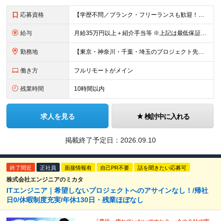
応募資格
【学歴不問／ブランク・フリーランスも歓迎！】 ●何かしらの言語での開発経験がある方（担当フェーズ・経験年数不問！） ※外国籍の方は日本語能力試験N1必須 ★こんな方にピッタリです！ ・還元率や評価制
給与
月給35万円以上＋紹介手当等 ※上記は最低保証額。前職給与を保証します ※固定残業代（30時間分／5万8594円以上）含む。超過分は別途全額支給 ※案件単価から「10万円（会社利益）」を引いた額が還元
勤務地
【東京・神奈川・千葉・埼玉のプロジェクト先】 ※転居を伴う転勤なし。ご希望や居住地を考慮して決定します。 ※リモートワーク導入案件多数（フルリモートもあり）。 ＜本社＞ 東京都品川区東五反田5-22
働き方
フルリモートがメイン
残業時間
10時間以内
求人を見る
検討中に入れる
掲載終了予定日：
2026.09.10
終了間近
正社員
面接情報有
自己PR不要
話を聞きたい応募可
株式会社エンジニアのミカタ
ITエンジニア｜希望しないプロジェクトへのアサインなし！/帰社
日0/休暇制度充実/年休130日・残業ほぼなし