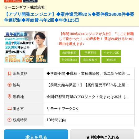
終了間近
正社員
ラーニンギフト株式会社
【アプリ開発エンジニア】◆案件還元率82％◆案件数26000件◆案
件選択制◆昇給賞与年2回◆年休125日
【年間100名のエンジニアが入社】 「ここに転職
して良かった！」の声多数！ 選ばれ続ける5つの
理由を教えます♪
未経験歓迎
学歴不問
ベテランOK
完全週休2日
賞与複数月
面接1回
応募資格
◆学歴不問 ◆職種・業種未経験、第二新卒歓迎 【具体的には】 1ヶ月でも実務経験があれば尚◎ ※豊富な経験者は特に給与面で大きな優遇有 ＜経験浅めの方でも歓迎＞ ★以下「◎」いずれかに該当され
給与
【前職の給与保証！】【案件還元率82％以上業界最高水準！】【転職者の100%が収入UPを実現！】 ＼スキルに見合った収入を望む方は、ぜひ！／ 【経験1年未満の方】 月給23万円～35万円 ※月給には
勤務地
全国47都道府県のプロジェクト先または本社（新宿区） ◎勤務地は希望を考慮。転勤はありません。 ◎フルリモート(完全在宅勤務）多数あります。 ◎転職時にお引越しをご検討の際には引越し費用または住宅手
働き方
リモートワークOK
残業時間
10時間以内
求人を見る
検討中に入れる