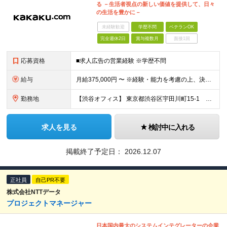
る －生活者視点の新しい価値を提供して、日々
の生活を豊かに－
未経験歓迎
学歴不問
ベテランOK
完全週休2日
賞与複数月
面接1回
応募資格
■求人広告の営業経験 ※学歴不問
給与
月給375,000円 〜 ※経験・能力を考慮の上、決定します ※試用期間3カ月/期間中の雇用形態および処遇の変更はありません ※固定残業手当（35時間相当。超過分は支給） ※給与見直し年2回、賞与年1
勤務地
【渋谷オフィス】 東京都渋谷区宇田川町15-1 渋谷パルコDGビル ※（変更の範囲）会社の定める場所
求人を見る
検討中に入れる
掲載終了予定日：
2026.12.07
正社員
自己PR不要
株式会社NTTデータ
プロジェクトマネージャー
日本国内最大のシステムインテグレーターの企業