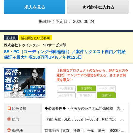
求人を見る
検討中に入れる
掲載終了予定日：
2026.08.24
正社員
話を聞きたい応募可
株式会社トゥインクル SOサービス部
SE・PG（コーディング~詳細設計）／案件リクエスト自由／前給
保証＋最大年収150万円UPも／年休125日
【良質なプロジェクトのなかから、好きなものを
選択】 エンジニアの理想を叶える、さまざま制
度を導入中
未経験歓迎
学歴不問
ベテランOK
完全週休2日
賞与複数月
面接1回
応募資格
◆必須要件◆ ・何らかのシステム開発経験 実務２年以上 ◆あれば大歓迎な業務経験（なくてももちろん問題ありません）◆ ・新機能や業務課題創出の検討を通じ、業務要件の取りまとめ並びに機能要件への落とし
給与
~前給考慮~ 月給：35万円～60万円 月給内訳 ・基本給：35万円～60万円 ・残業代：実績精算（固定残業制なし） 想定年収：400万円～750万円 ※想定年収 は年収提示額を保証するもので
勤務地
首都圏内（東京、神奈川、千葉、埼玉） ※23区内8割 ＜面接地＞ ・WEB面接 TEAMS会議で行います。 ・対面 新宿HRDC／東京都新宿区新宿1-3-12 壱丁目参番館2階 「新宿御苑前