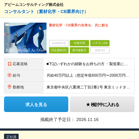
アビームコンサルティング株式会社
コンサルタント（素材化学・CB業界向け）
素材化学・CB業界の未来を、共に創る
未経験歓迎
学歴不問
ベテランOK
完全週休2日
賞与複数月
面接1回
応募資格
■下記いずれかの経験をお持ちの方 ・製造業におけるシステム導入PJのチームリード/チームメンバー経験 ・配下メンバーを率いてのタスク推進経験 ・製造業の事業部門における実務経験＋デジタル活用経験 ※
給与
月給40万円以上（想定年収600万円〜2000万円） ※経験・能力を考慮の上、当社規定により決定します。 ※賞与年2回支給 ※試用期間：原則6ヶ月（試用期間中の労働条件は本採用時と同様） ※残業代は全
勤務地
東京都中央区八重洲二丁目2番1号 東京ミッドタウン八重洲 八重洲セントラルタワー ※プロジェクトによりその他全国、海外あり ※在宅勤務制度、リモートワーク制度あり （変更の範囲）リモートワーク実施場
求人を見る
検討中に入れる
掲載終了予定日：
2026.11.16
正社員