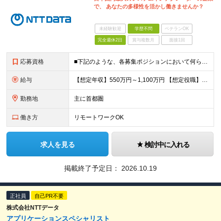
で、 あなたの多様性を活かし働きませんか？
未経験歓迎
学歴不問
ベテランOK
完全週休2日
賞与複数月
面接1回
応募資格
■下記のような、各募集ポジションにおいて何らかの知識・経験がある方 ・メインフレーム系システムまたはオープン系システムの業務開発経験10年以上 ・金融系大規模プロジェクト（マネジメント人数２０人以
給与
【想定年収】550万円～1,100万円 【想定役職】 課長代理 主任 一般 ※これまでの経験・年齢などを考慮し、当社給与規則に基づき決定します。 ※詳細は面接時にお伝えします。
勤務地
主に首都圏
働き方
リモートワークOK
求人を見る
検討中に入れる
掲載終了予定日：
2026.10.19
正社員
自己PR不要
株式会社NTTデータ
アプリケーションスペシャリスト