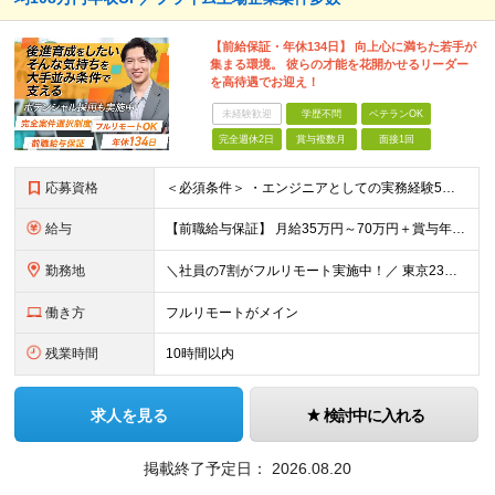
【前給保証・年休134日】 向上心に満ちた若手が
集まる環境。 彼らの才能を花開かせるリーダー
を高待遇でお迎え！
未経験歓迎
学歴不問
ベテランOK
完全週休2日
賞与複数月
面接1回
応募資格
＜必須条件＞ ・エンジニアとしての実務経験5年以上 ＜尚可条件＞ ・PM、PL経験 ・後輩指導やチームリーダーなど、何らかのリード経験 ※リーダー未経験の方のご応募も大歓迎です！ポテンシャル採用を
給与
【前職給与保証】 月給35万円～70万円＋賞与年2回＋各種手当 ※前職の給与・スキル・経験を考慮の上、決定いたします。 ※月給には固定残業代（月30時間分／5万円～10万円）を含みます。超過分は別途
勤務地
＼社員の7割がフルリモート実施中！／ 東京23区内など1都3県を中心としたプロジェクト先での勤務となります。 ※勤務地は希望を考慮します ≪本社≫ 東京都渋谷区恵比寿南1丁目3番7号 隅越ビル5階
働き方
フルリモートがメイン
残業時間
10時間以内
求人を見る
検討中に入れる
掲載終了予定日：
2026.08.20