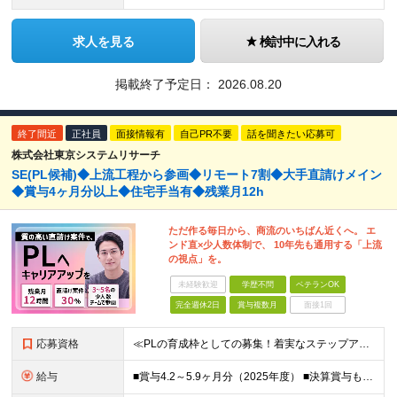
求人を見る
検討中に入れる
掲載終了予定日：
2026.08.20
終了間近
正社員
面接情報有
自己PR不要
話を聞きたい応募可
株式会社東京システムリサーチ
SE(PL候補)◆上流工程から参画◆リモート7割◆大手直請けメイン
◆賞与4ヶ月分以上◆住宅手当有◆残業月12h
ただ作る毎日から、商流のいちばん近くへ。 エ
ンド直×少人数体制で、 10年先も通用する「上流
の視点」を。
未経験歓迎
学歴不問
ベテランOK
完全週休2日
賞与複数月
面接1回
応募資格
≪PLの育成枠としての募集！着実なステップアップを≫ ■IT業界でのシステムエンジニアとしてのご経験（3年程度） ■学歴不問 ━こんな方はぜひご応募ください！━ ・設計・開発経験を次のステップに広げ
給与
■賞与4.2～5.9ヶ月分（2025年度） ■決算賞与も4年連続で支給！住宅手当月2万円 月給29万円～42万円＋賞与年2回(+決算賞与)＋諸手当 ┃豊富な手当と嬉しい待遇あり ━━━━━━ ・賞