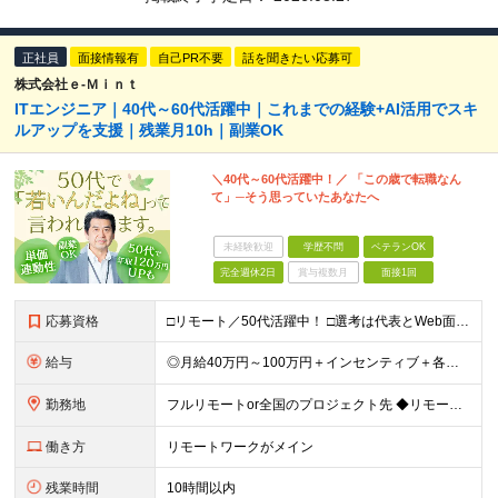
正社員
面接情報有
自己PR不要
話を聞きたい応募可
株式会社ｅ‐Ｍｉｎｔ
ITエンジニア｜40代～60代活躍中｜これまでの経験+AI活用でスキ
ルアップを支援｜残業月10h｜副業OK
＼40代～60代活躍中！／ 「この歳で転職なん
て」─そう思っていたあなたへ
未経験歓迎
学歴不問
ベテランOK
完全週休2日
賞与複数月
面接1回
応募資格
□リモート／50代活躍中！ □選考は代表とWeb面談1回のみ □カジュアル面談も大歓迎！ 【応募条件】 ◎ITエンジニアの開発の実務経験をお持ちの方 └言語・業界・ジャンル不問（インフラ案件も多数！
給与
◎月給40万円～100万円＋インセンティブ＋各種手当 ・年収120万〜300万円UPの実績も！ ・平均年収UP率は1.1～1.3倍 ・案件単価100%公開 × 単価連動の給与制度 ・能力等を考慮の上
勤務地
フルリモートor全国のプロジェクト先 ◆リモート実施率80% ◆UIターン歓迎！転勤なし ※(変更の範囲)上記を除く当社関連勤務地 本社：東京都新宿区西新宿3-9-23 西新宿大和ビル3F ＼AI
働き方
リモートワークがメイン
残業時間
10時間以内