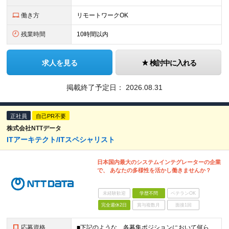
働き方
リモートワークOK
残業時間
10時間以内
求人を見る
検討中に入れる
掲載終了予定日：
2026.08.31
正社員
自己PR不要
株式会社NTTデータ
ITアーキテクト/ITスペシャリスト
日本国内最大のシステムインテグレーターの企業
で、 あなたの多様性を活かし働きませんか？
未経験歓迎
学歴不問
ベテランOK
完全週休2日
賞与複数月
面接1回
応募資格
■下記のような、各募集ポジションにおいて何らかの知識・経験がある方 ・インフラ基盤設計、構築経験/2年以上 ・基盤技術の基本的な理解（OS、ネットワーク、RDBMS、プログラミング等） ・流暢な日本