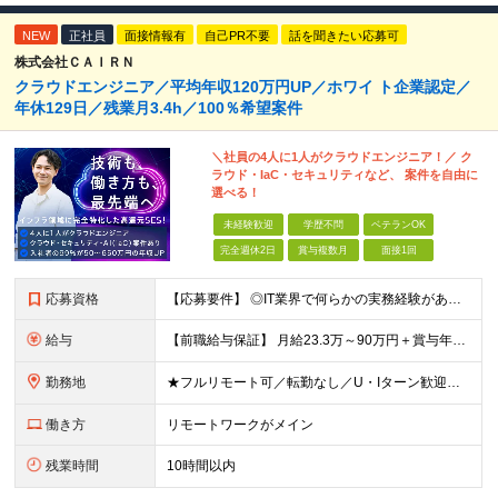
NEW
正社員
面接情報有
自己PR不要
話を聞きたい応募可
株式会社ＣＡＩＲＮ
クラウドエンジニア／平均年収120万円UP／ホワイ ト企業認定／
年休129日／残業月3.4h／100％希望案件
＼社員の4人に1人がクラウドエンジニア！／ ク
ラウド・IaC・セキュリティなど、 案件を自由に
選べる！
未経験歓迎
学歴不問
ベテランOK
完全週休2日
賞与複数月
面接1回
応募資格
【応募要件】 ◎IT業界で何らかの実務経験がある方 └2～3ヶ月の実務経験のある方は歓迎します！ 例）PCキッティングやモバイル通信基地局の業務経験者など インフラエンジニアとして経験のある方は、
給与
【前職給与保証】 月給23.3万～90万円＋賞与年2回＋インセンティブ ★年収1000万円以上の実績あり！ ※上記月給には月20～30時間分（2万9,300円～21万7,900円）の固定残業代を含み
勤務地
★フルリモート可／転勤なし／U・Iターン歓迎★ ◎勤務地は相談の上、ご自宅近くに調整します！ 【勤務地】 本社、または東京／埼玉／千葉／神奈川／愛知／仙台のクライアント先 ◎完全在宅（フルリモート）
働き方
リモートワークがメイン
残業時間
10時間以内