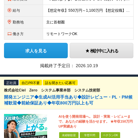
給与
【想定年収】550万円～1,100万円 【想定役職】 課長代理 主任 一般 ※これまでの経験・年齢などを考慮し、当社給与規則に基づき決定します。 ※詳細は面接時にお伝えします。
勤務地
主に首都圏
働き方
リモートワークOK
求人を見る
検討中に入れる
掲載終了予定日：
2026.10.19
正社員
自己PR不要
話を聞きたい応募可
株式会社Ciel Zero システム事業本部 システム技術部
開発エンジニア◆生成AI活用手当あり◆設計レビュー・PL・PM候
補歓迎◆前給保証あり◆年収800万円以上も可
AIを使う開発現場へ。 設計・実装・レビューま
で、あなたの経験を活かせます。 ★年収150万円
UP実績あり
未経験歓迎
学歴不問
ベテランOK