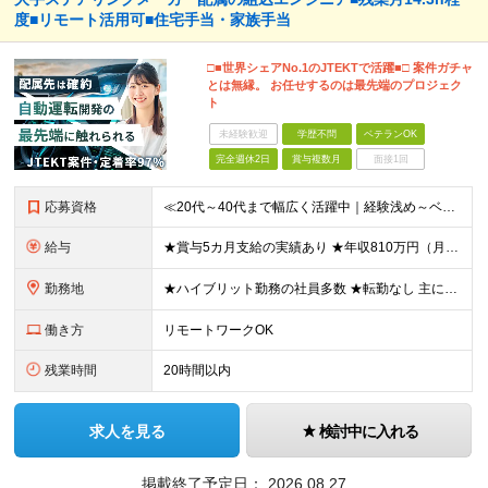
度■リモート活用可■住宅手当・家族手当
□■世界シェアNo.1のJTEKTで活躍■□ 案件ガチャ
とは無縁。 お任せするのは最先端のプロジェク
ト
未経験歓迎
学歴不問
ベテランOK
完全週休2日
賞与複数月
面接1回
応募資格
≪20代～40代まで幅広く活躍中｜経験浅め～ベテランまで応募OK≫ ◆学歴不問 ◆以下いずれかの経験がある方 ├何らかの組込系の開発経験 └MATLABを用いたモデルベース開発
給与
★賞与5カ月支給の実績あり ★年収810万円（月給49万円＋諸手当+賞与年2回）実例あり ＼あなたの経験を給与に還元いたします／ ▼基本的な組み込みの知識がある方 月給25.4万円～＋各種手当＋賞与
勤務地
★ハイブリット勤務の社員多数 ★転勤なし 主に東京23区内もしくは愛知拠点にてJTEKT関連の組込プロジェクトをお任せします。 ☆その他、愛知・三重・神奈川・群馬・静岡・奈良・大阪でのプロジェクト
働き方
リモートワークOK
残業時間
20時間以内
求人を見る
検討中に入れる
掲載終了予定日：
2026.08.27