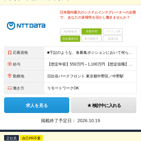
日本国内最大のシステムインテグレーターの企業
で、 あなたの多様性を活かし働きませんか？
未経験歓迎
学歴不問
ベテランOK
完全週休2日
賞与複数月
面接1回
応募資格
■下記のような、各募集ポジションにおいて何らかの知識・経験がある方 ・自身で実際に手を動かして設計・テストした経験や、設計書・テスト項目表のレビューを実施した経験 ・技術至上主義に陥らずにビジネスと
給与
【想定年収】550万円～1,100万円 【想定役職】 課長代理 主任 一般 ※これまでの経験・年齢などを考慮し、当社給与規則に基づき決定します。 ※詳細は面接時にお伝えします。
勤務地
日比谷パークフロント 東京都中野区／中野駅
働き方
リモートワークOK
求人を見る
検討中に入れる
掲載終了予定日：
2026.10.19
正社員
自己PR不要