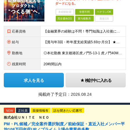
ダードになる。
未経験歓迎
学歴不問
ベテランOK
完全週休2日
賞与複数月
面接1回
応募資格
【金融業界の経験は不問！専門知識は入社後に学べます】 ◎学歴不問 ◎システム開発の実務経験をお持ちの方 └3年以上・Java、C#いずれかの使用経験をお持ちの方を想定しております 【以下のような方は
給与
【賞与年3回・昨年度支給実績5.69か月分】 ★想定年収500万円～ ★前職給与考慮あり 月給27万円～59万円 +残業代全額支給(1分単位、監督職以下) +人事評価による賞与年2回（4月/10月）
勤務地
◎本社勤務 東京都港区虎ノ門5-13-1 虎ノ門40MTビル 8F ※原則として、転居を伴う転勤はありません ※(変更の範囲)上記を除く当社関連勤務地
残業時間
20時間以内
求人を見る
検討中に入れる
掲載終了予定日：
2026.08.24
NEW
正社員
面接情報有
話を聞きたい応募可
株式会社ＵＮＩＴＥ ＮＥＯ
PM・PL候補／完全案件選択制度／前給保証・直近入社メンバー平
均108万円年収UP／プライム上場企業案件多数