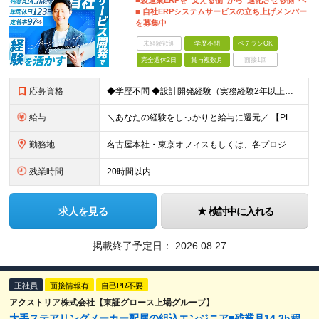
■製造業ERPを“支える側”から“進化させる側”へ
■ 自社ERPシステムサービスの立ち上げメンバー
を募集中
未経験歓迎
学歴不問
ベテランOK
完全週休2日
賞与複数月
面接1回
応募資格
◆学歴不問 ◆設計開発経験（実務経験2年以上） └AWS、Python、Java、いずれかの言語での開発経験 【歓迎要件】 ■チームマネジメント経験 ■顧客折衝経験 ■基本設計書・詳細設計書をゼロ
給与
＼あなたの経験をしっかりと給与に還元／ 【PL（プロジェクトリーダー）】 想定年収：560万円～1332万円 基本給（固定残業代、各種手当を除いた額）：40万円～95万2,000円 【SE（システ
勤務地
名古屋本社・東京オフィスもしくは、各プロジェクト先での勤務となります。 【名古屋本社】 愛知県名古屋市中区錦一丁目5-11 名古屋伊藤忠ビル 3F 【東京オフィス】 東京都品川区大崎1-6-1 TO
残業時間
20時間以内
求人を見る
検討中に入れる
掲載終了予定日：
2026.08.27
正社員
面接情報有
自己PR不要
アクストリア株式会社【東証グロース上場グループ】
大手ステアリングメーカー配属の組込エンジニア■残業月14.3h程