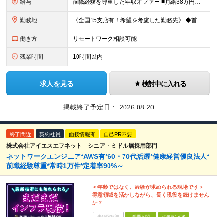
給与
前職経験を尊重した年収オファー ■月給38万円～55万円 ※前職経験やスキルを十分に尊重したうえで決定いたします ※残業代は全額支給します ※試用期間1ヶ月あり（その間の雇用形態・給与・待遇に差異は
勤務地
《全国15支店有！希望を考慮した勤務先》 ◆首都圏または各支店周辺エリアのクライアント先 →東京、神奈川、千葉、埼玉、大阪、愛知、広島、福岡、札幌、仙台、茨城、静岡など ☆個人の希望を最大限考慮しま
働き方
リモートワーク相談可能
残業時間
10時間以内
求人を見る
検討中に入れる
掲載終了予定日：
2026.08.20
終了間近
契約社員
面接情報有
自己PR不要
株式会社アイエスエフネット シニア・ミドル層採用部門
ネットワークエンジニア*AWS有*60・70代活躍*健康経営優良法人*
前職経験尊重*常時1万件*定着率90%～
＜年齢ではなく、経験が求められる現場です＞
得意領域を活かしながら、長く現役を続けません
か？
未経験歓迎
学歴不問
ベテランOK