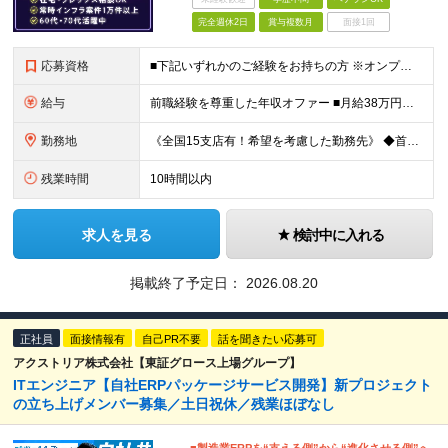
完全週休2日
賞与複数月
面接1回
応募資格
■下記いずれかのご経験をお持ちの方 ※オンプレ・クラウドの経験は不問（どちらかでもOK） └サーバorネットワークでの構築以上の経験 └ITインフラでのPM/PL/PMO経験 ■学歴不問 ※注意※
給与
前職経験を尊重した年収オファー ■月給38万円～55万円 ※前職経験やスキルを十分に尊重したうえで決定いたします ※残業代は全額支給します ※試用期間1ヶ月あり（その間の雇用形態・給与・待遇に差異は
勤務地
《全国15支店有！希望を考慮した勤務先》 ◆首都圏または各支店周辺エリアのクライアント先 →東京、神奈川、千葉、埼玉、大阪、愛知、広島、福岡、札幌、仙台、茨城、静岡など ☆個人の希望を最大限考慮しま
残業時間
10時間以内
求人を見る
検討中に入れる
掲載終了予定日：
2026.08.20
正社員
面接情報有
自己PR不要
話を聞きたい応募可
アクストリア株式会社【東証グロース上場グループ】
ITエンジニア【自社ERPパッケージサービス開発】新プロジェクト
の立ち上げメンバー募集／土日祝休／残業ほぼなし