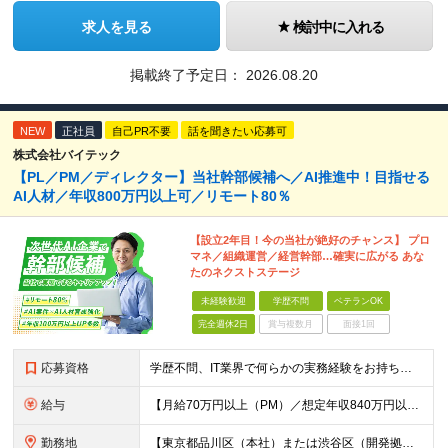
求人を見る
検討中に入れる
掲載終了予定日：
2026.08.20
NEW
正社員
自己PR不要
話を聞きたい応募可
株式会社バイテック
【PL／PM／ディレクター】当社幹部候補へ／AI推進中！目指せる
AI人材／年収800万円以上可／リモート80％
【設立2年目！今の当社が絶好のチャンス】 プロ
マネ／組織運営／経営幹部…確実に広がる あな
たのネクストステージ
未経験歓迎
学歴不問
ベテランOK
完全週休2日
賞与複数月
面接1回
応募資格
学歴不問、IT業界で何らかの実務経験をお持ちの方（3年以上） ※PG/SE経験がある方歓迎、PM/PL経験があれば即戦力として優遇 ※ブランクのある方歓迎 ※担当業務/フェーズ/使用言語などは限定せず
給与
【月給70万円以上（PM）／想定年収840万円以上】 ★詳しくは下記をご参照ください！ ■SE/PL/テスト計画以降などの上流フェーズ 月給53万円以上 ※想定年収636万円以上 ■PM/ディレク
勤務地
【東京都品川区（本社）または渋谷区（開発拠点）各プロジェクト先の勤務地】 ◎リモート案件も多数のため在宅勤務も可能です！ 常駐・ハイブリッド型・フルリモートなど柔軟に対応しています。 ※転勤はございま