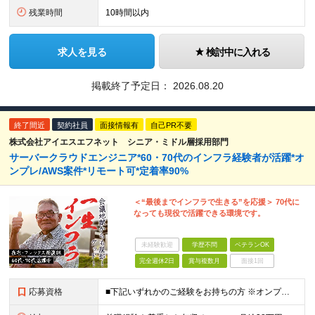
残業時間
10時間以内
求人を見る
検討中に入れる
掲載終了予定日：
2026.08.20
終了間近
契約社員
面接情報有
自己PR不要
株式会社アイエスエフネット シニア・ミドル層採用部門
サーバークラウドエンジニア*60・70代のインフラ経験者が活躍*オ
ンプレ/AWS案件*リモート可*定着率90%
＜“最後までインフラで生きる”を応援＞ 70代に
なっても現役で活躍できる環境です。
未経験歓迎
学歴不問
ベテランOK
完全週休2日
賞与複数月
面接1回
応募資格
■下記いずれかのご経験をお持ちの方 ※オンプレ・クラウドの経験は不問（どちらかでもOK） └サーバorネットワークでの構築以上の経験 └ITインフラでのPM/PL/PMO経験 ■学歴不問 ※注意※