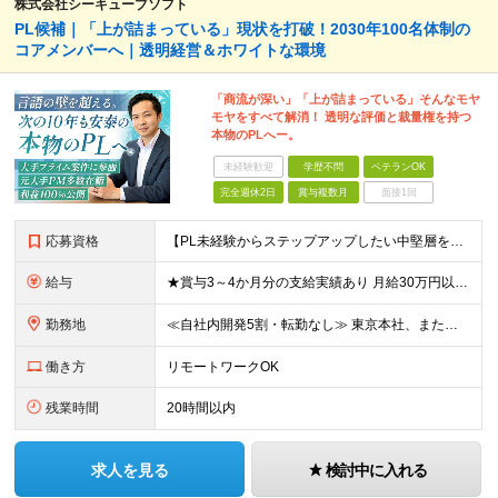
株式会社シーキューブソフト
PL候補｜「上が詰まっている」現状を打破！2030年100名体制の
コアメンバーへ｜透明経営＆ホワイトな環境
「商流が深い」「上が詰まっている」そんなモヤ
モヤをすべて解消！ 透明な評価と裁量権を持つ
本物のPLへー。
未経験歓迎
学歴不問
ベテランOK
完全週休2日
賞与複数月
面接1回
応募資格
【PL未経験からステップアップしたい中堅層を歓迎！】 ■システムエンジニア、またはプログラマーとしての実務経験（5年以上） ■開発言語（Java、PHP、C#、C、C++等）は一切不問 ■学歴不問
給与
★賞与3～4か月分の支給実績あり 月給30万円以上＋賞与年2回＋各種手当 ※経験・スキルを考慮して決定いたします ※上記には固定残業代（20時間分・3万5000円～）を含み、超過分は別途支給 ※試
勤務地
≪自社内開発5割・転勤なし≫ 東京本社、または東京都23区内、 神奈川県のクライアント先での勤務となります。 ┃東京本社：東京都中央区日本橋茅場町1-3-9 茅場町MYビル6階 (変更の範囲)上記
働き方
リモートワークOK
残業時間
20時間以内
求人を見る
検討中に入れる