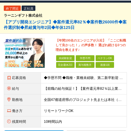
終了間近
正社員
ラーニンギフト株式会社
【アプリ開発エンジニア】◆案件還元率82％◆案件数26000件◆案
件選択制◆昇給賞与年2回◆年休125日
【年間100名のエンジニアが入社】 「ここに転職
して良かった！」の声多数！ 選ばれ続ける5つの
理由を教えます♪
未経験歓迎
学歴不問
ベテランOK
完全週休2日
賞与複数月
面接1回
応募資格
◆学歴不問 ◆職種・業種未経験、第二新卒歓迎 【具体的には】 1ヶ月でも実務経験があれば尚◎ ※豊富な経験者は特に給与面で大きな優遇有 ＜経験浅めの方でも歓迎＞ ★以下「◎」いずれかに該当され
給与
【前職の給与保証！】【案件還元率82％以上業界最高水準！】【転職者の100%が収入UPを実現！】 ＼スキルに見合った収入を望む方は、ぜひ！／ 【経験1年未満の方】 月給23万円～35万円 ※月給には
勤務地
全国47都道府県のプロジェクト先または本社（新宿区） ◎勤務地は希望を考慮。転勤はありません。 ◎フルリモート(完全在宅勤務）多数あります。 ◎転職時にお引越しをご検討の際には引越し費用または住宅手
働き方
リモートワークOK
残業時間
10時間以内