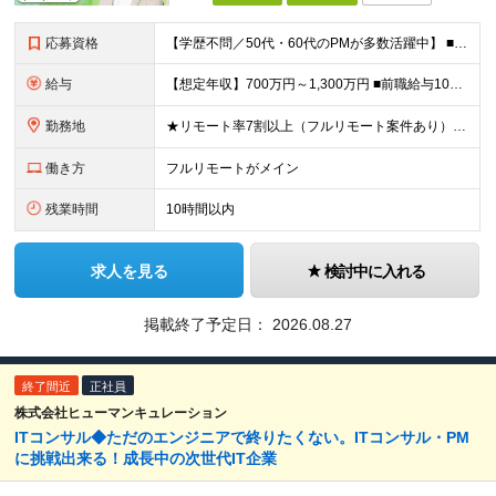
応募資格
【学歴不問／50代・60代のPMが多数活躍中】 ■学歴不問 ■プロジェクト管理経験 ■PM、PLの実務経験（年数不問） ■上流工程（要件定義～テスト）の経験（年数不問） 【こんな方に特におすすめで
給与
【想定年収】700万円～1,300万円 ■前職給与100%保証 月給45万円～75万円 ＋ 賞与年2回（支給実績：3ヶ月分） ※給与には固定残業代(14万1000円～／見込み時間外労働15h～)を含
勤務地
★リモート率7割以上（フルリモート案件あり） ★地方からの上京歓迎（北海道出身の方も活躍中◎） ★引っ越し支援金あり！ 1都3県(東京都23区内9割)、大阪、名古屋市のプロジェクト先での勤務となりま
働き方
フルリモートがメイン
残業時間
10時間以内
求人を見る
検討中に入れる
掲載終了予定日：
2026.08.27
終了間近
正社員
株式会社ヒューマンキュレーション
ITコンサル◆ただのエンジニアで終りたくない。ITコンサル・PM
に挑戦出来る！成長中の次世代IT企業