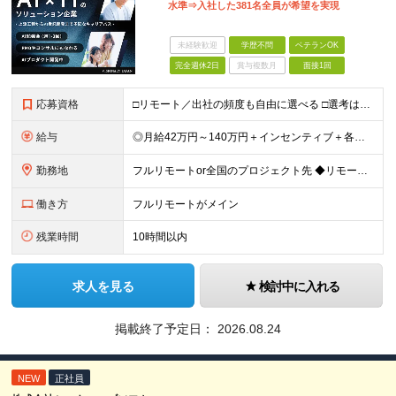
水準⇒入社した381名全員が希望を実現
未経験歓迎
学歴不問
ベテランOK
完全週休2日
賞与複数月
面接1回
応募資格
□リモート／出社の頻度も自由に選べる □選考は役員とWeb面談1回のみ □学歴不問／第二新卒歓迎／ブランクOK 【応募条件】 ◎ITエンジニアの実務経験1年以上をお持ちの方 └言語・業界・ジャンル不
給与
◎月給42万円～140万円＋インセンティブ＋各種手当 ・エンジニア平均年収640万円 ・入社したエンジニア全員年収UP！平均180万円UP！ ・還元率80~95%！平均還元率86.9% ・単価連動型⇒
勤務地
フルリモートor全国のプロジェクト先 ◆リモート実施率93%（リモート／出社の頻度も自分で選べる） ◆UIターン歓迎！転勤なし ※(変更の範囲)上記を除く当社関連勤務地 ＼独立した評価機関による評価
働き方
フルリモートがメイン
残業時間
10時間以内
求人を見る
検討中に入れる
掲載終了予定日：
2026.08.24
NEW
正社員