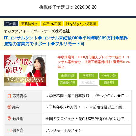
掲載終了予定日：
2026.08.20
正社員
面接情報有
自己PR不要
話を聞きたい応募可
オックスフォードパートナーズ株式会社
ITコンサルタント◆コンサル未経験OK◆平均年収689万円◆業界
屈指の営業力でサポート◆フルリモート可
年収倍増可！1000万円越えプレイヤー続出！ コ
ンサル案件含む、上流工程案件8割！還元率83％
以上
未経験歓迎
学歴不問
ベテランOK
完全週休2日
賞与複数月
面接1回
応募資格
＜学歴不問・第二新卒歓迎・ブランクOK＞ ◆IT業界での実務経験（2年以上） ※アプリ・インフラ等の領域は不問 【歓迎条件】 ◎コンサルティングファームでの実務経験 ◎SIにおける上流工程
給与
＜平均年収689万円！！＞ ☆前給保証以上☆案件待機期間も給与保証あり☆ 月給40万円～150万円（固定残業代含む） ※経験や能力を考慮し決定します ※試用期間6ヶ月あり。条件や待遇に差異はありません
勤務地
全国のプロジェクト先(1都3県/東海/関西/福岡)での勤務となります。 ★全国から参画可能な案件あり！ ★リモートワーク・リモート併用・常駐案件すべてあり！ ★転居を伴う転勤はナシ ┗1人1人の働き
働き方
フルリモートがメイン