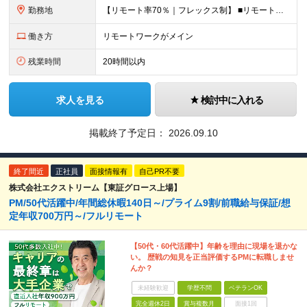
勤務地
【リモート率70％｜フレックス制】 ■リモートワークとオフィス勤務の併用 ■2025年12月移転の新しい築地オフィス ■転勤なし 本社、または東京都内近郊のお客様先にて勤務いただきます。 ＜本社＞
働き方
リモートワークがメイン
残業時間
20時間以内
求人を見る
検討中に入れる
掲載終了予定日：
2026.09.10
終了間近
正社員
面接情報有
自己PR不要
株式会社エクストリーム【東証グロース上場】
PM/50代活躍中/年間総休暇140日～/プライム9割/前職給与保証/想
定年収700万円～/フルリモート
【50代・60代活躍中】年齢を理由に現場を退かな
い。 歴戦の知見を正当評価するPMに転職しませ
んか？
未経験歓迎
学歴不問
ベテランOK
完全週休2日
賞与複数月
面接1回