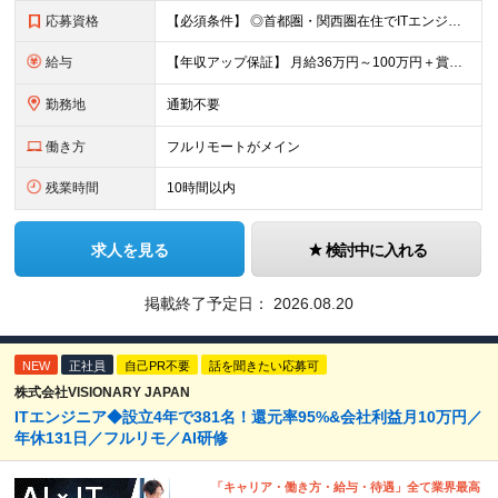
応募資格
【必須条件】 ◎首都圏・関西圏在住でITエンジニアとしての実務経験が3年以上ある⽅（開発・インフラいずれも歓迎） →首都圏（東京、神奈川、千葉、埼玉）、関西圏（大阪、兵庫、京都）在住のITエンジニア採
給与
【年収アップ保証】 月給36万円～100万円＋賞与（年3回）＋諸手当 ◆想定年収432万円〜1200万円(経験・スキルを考慮し決定) ※年収アップ保証付帯 ◆基本給には⽉20時間分の固定残業代(31,
勤務地
通勤不要
働き方
フルリモートがメイン
残業時間
10時間以内
求人を見る
検討中に入れる
掲載終了予定日：
2026.08.20
NEW
正社員
自己PR不要
話を聞きたい応募可
株式会社VISIONARY JAPAN
ITエンジニア◆設立4年で381名！還元率95%&会社利益月10万円／
年休131日／フルリモ／AI研修
「キャリア・働き方・給与・待遇」全て業界最高