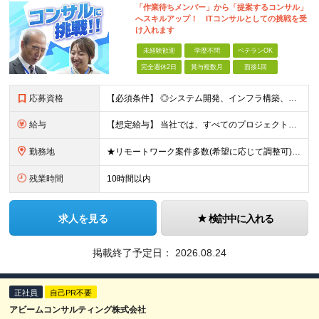
「作業待ちメンバー」から「提案するコンサル」
へスキルアップ！ ITコンサルとしての挑戦を受
け入れます
未経験歓迎
学歴不問
ベテランOK
完全週休2日
賞与複数月
面接1回
応募資格
【必須条件】 ◎システム開発、インフラ構築、運用保守など、いずれかのIT実務経験（1年以上） ※言語・環境不問（Java／C#／Python／AWS／Azureなど歓迎） ◎（IT業界、プ
給与
【想定給与】 当社では、すべてのプロジェクトで受注単価を完全開示。 給与はその単価に連動し、還元率は80％以上を保証しています。 経験・スキル・貢献度に応じて報酬を正当に評価し、前職年収の
勤務地
★リモートワーク案件多数(希望に応じて調整可) ★勤務地は希望を考慮します ★転勤はありません ★U・Iターンも歓迎です！ 関西エリア(大阪・兵庫・京都・滋賀・奈良・和歌山)の取引先、または本社での
残業時間
10時間以内
求人を見る
検討中に入れる
掲載終了予定日：
2026.08.24
正社員
自己PR不要
アビームコンサルティング株式会社