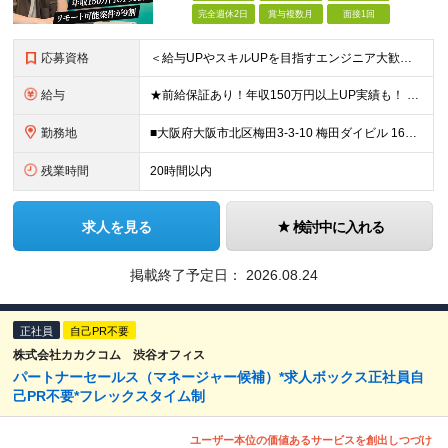
完全週休2日
賞与複数月
面接1回
応募資格
＜給与UPやスキルUPを目指すエンジニア大歓迎＞ ■学歴不問 ■ブランクありOK ■下記いずれかのご経験をお持ちの方 ・オープン系、Web系、業務系システムの開発経験 ・基本設計、詳細設計、コードレビ
給与
★前給保証あり！年収150万円以上UP実績も！ ★年収800万円以上も可能 ★賞与やインセンティブ、各種手当あり ----------------------- □提案部分から参画が可能な方 年収80
勤務地
■大阪府大阪市北区梅田3-3-10 梅田ダイビル 16階 JR「大阪駅」（JR各線）徒歩約5分／阪急・阪神「大阪梅田駅」（阪急各線・阪神本線）徒歩約8分 ■大阪府大阪市北区芝田2-7-18 LUCI
残業時間
20時間以内
求人を見る
検討中に入れる
掲載終了予定日：
2026.08.24
正社員
自己PR不要
株式会社カカクコム 渋谷オフィス
パートナーセールス（マネージャー候補）*求人ボックス正社員自
己PR不要*フレックスタイム制
ユーザー本位の価値あるサービスを創出しつづけ