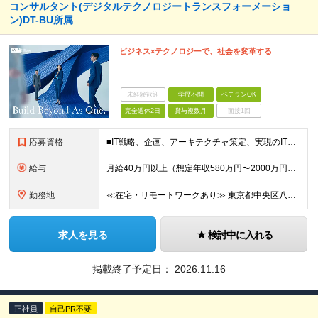
コンサルタント(デジタルテクノロジートランスフォーメーショ
ン)DT-BU所属
ビジネス×テクノロジーで、社会を変革する
未経験歓迎
学歴不問
ベテランOK
完全週休2日
賞与複数月
面接1回
応募資格
■IT戦略、企画、アーキテクチャ策定、実現のITライフサイクルに関わる実務経験3年以上 ■学歴不問
給与
月給40万円以上（想定年収580万円〜2000万円） ※経験・能力を考慮の上、当社規定により決定します。 ※賞与年2回支給 ※試用期間：原則6ヶ月（試用期間中の労働条件は本採用時と同様） ※残業代は全
勤務地
≪在宅・リモートワークあり≫ 東京都中央区八重洲二丁目2番1号 東京ミッドタウン八重洲 八重洲セントラルタワー15階 ※プロジェクトによりその他全国、海外あり ※在宅勤務制度、リモートワーク制度あり
求人を見る
検討中に入れる
掲載終了予定日：
2026.11.16
正社員
自己PR不要