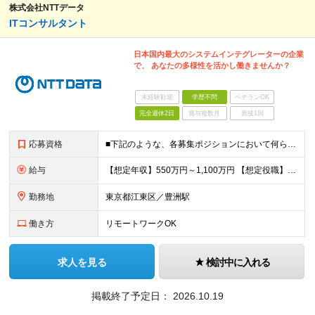
株式会社NTTデータ
ITコンサルタント
日本国内最大のシステムインテグレーターの企業
で、 あなたの多様性を活かし働きませんか？
未経験歓迎
学歴不問
ベテランOK
完全週休2日
賞与複数月
面接1回
応募資格
■下記のような、各募集ポジションにおいて何らかの知識・経験がある方 ・顧客もしくは関係部署に対して主体的に折衝／調整を行った経験 ・プロジェクトの推進リーダーとしてリーダーシップを発揮した経験 ・
給与
【想定年収】550万円～1,100万円 【想定役職】 課長代理 主任 一般 ※これまでの経験・年齢などを考慮し、当社給与規則に基づき決定します。 ※詳細は面接時にお伝えします。
勤務地
東京都江東区／豊洲駅
働き方
リモートワークOK
求人を見る
検討中に入れる
掲載終了予定日：
2026.10.19