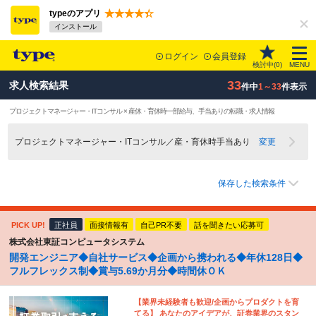
typeのアプリ
インストール
ログイン
会員登録
検討中(
0
)
MENU
33
求人検索結果
件中
1～33
件表示
プロジェクトマネージャー・ITコンサル × 産休・育休時一部給与、手当ありの転職・求人情報
プロジェクトマネージャー・ITコンサル／産・育休時手当あり
変更
保存した検索条件
PICK UP!
正社員
面接情報有
自己PR不要
話を聞きたい応募可
株式会社東証コンピュータシステム
開発エンジニア◆自社サービス◆企画から携われる◆年休128日◆
フルフレックス制◆賞与5.69か月分◆時間休ＯＫ
【業界未経験者も歓迎/企画からプロダクトを育
てる】 あなたのアイデアが、証券業界のスタン