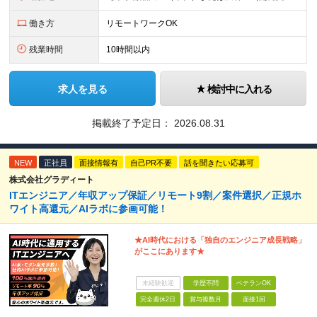
働き方
リモートワークOK
残業時間
10時間以内
求人を見る
検討中に入れる
掲載終了予定日：
2026.08.31
NEW
正社員
面接情報有
自己PR不要
話を聞きたい応募可
株式会社グラディート
ITエンジニア／年収アップ保証／リモート9割／案件選択／正規ホ
ワイト高還元／AIラボに参画可能！
★AI時代における「独自のエンジニア成⻑戦略」
がここにあります★
未経験歓迎
学歴不問
ベテランOK
完全週休2日
賞与複数月
面接1回