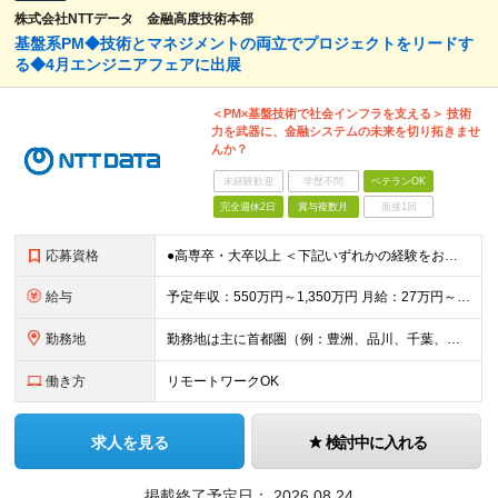
株式会社NTTデータ 金融高度技術本部
基盤系PM◆技術とマネジメントの両立でプロジェクトをリードす
る◆4月エンジニアフェアに出展
＜PM×基盤技術で社会インフラを支える＞ 技術
力を武器に、金融システムの未来を切り拓きませ
んか？
未経験歓迎
学歴不問
ベテランOK
完全週休2日
賞与複数月
面接1回
応募資格
●高専卒・大卒以上 ＜下記いずれかの経験をお持ちの方＞ ●基盤レイヤに関するシステム開発設計、構築に関わる実務経験をお持ちの方 ●上記ミッションを持つチームのマネジメント経験をお持ちの方 ※金融系シス
給与
予定年収：550万円～1,350万円 月給：27万円～68万円 ※詳細は面談時に説明があります ※経験・能力を十分に考慮のうえ当社規定により優遇 ※残業代は別途全額支給 ※専門業務型裁量労働制の場合あ
勤務地
勤務地は主に首都圏（例：豊洲、品川、千葉、横浜等） 【本社】 東京都江東区豊洲3-3-3 豊洲センタービル 変更の範囲：会社の定める事業所（リモートワーク含む）
働き方
リモートワークOK
求人を見る
検討中に入れる
掲載終了予定日：
2026.08.24