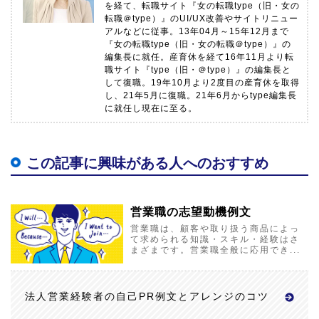
を経て、転職サイト『女の転職type（旧・女の
転職＠type）』のUI/UX改善やサイトリニュー
アルなどに従事。13年04月～15年12月まで
『女の転職type（旧・女の転職＠type）』の
編集長に就任。産育休を経て16年11月より転
職サイト『type（旧・＠type）』の編集長と
して復職。19年10月より2度目の産育休を取得
し、21年5月に復職。21年6月からtype編集長
に就任し現在に至る。
この記事に興味がある人へのおすすめ
営業職の志望動機例文
営業職は、顧客や取り扱う商品によっ
て求められる知識・スキル・経験はさ
まざまです。営業職全般に応用でき...
法人営業経験者の自己PR例文とアレンジのコツ