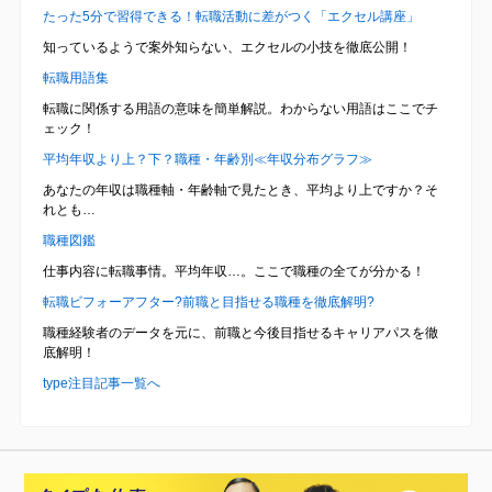
たった5分で習得できる！転職活動に差がつく「エクセル講座」
知っているようで案外知らない、エクセルの小技を徹底公開！
転職用語集
転職に関係する用語の意味を簡単解説。わからない用語はここでチ
ェック！
平均年収より上？下？職種・年齢別≪年収分布グラフ≫
あなたの年収は職種軸・年齢軸で見たとき、平均より上ですか？そ
れとも…
職種図鑑
仕事内容に転職事情。平均年収…。ここで職種の全てが分かる！
転職ビフォーアフター?前職と目指せる職種を徹底解明?
職種経験者のデータを元に、前職と今後目指せるキャリアパスを徹
底解明！
type注目記事一覧へ