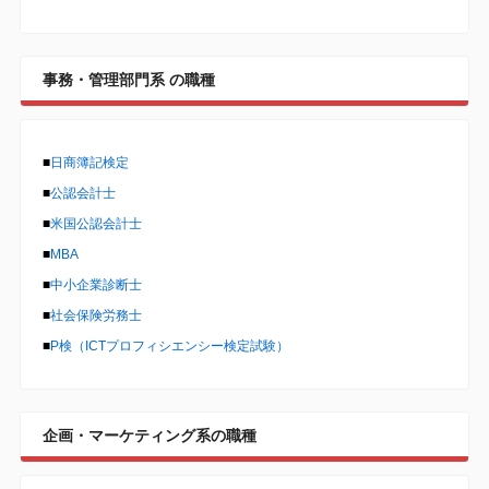
事務・管理部門系 の職種
■
日商簿記検定
■
公認会計士
■
米国公認会計士
■
MBA
■
中小企業診断士
■
社会保険労務士
■
P検（ICTプロフィシエンシー検定試験）
企画・マーケティング系の職種