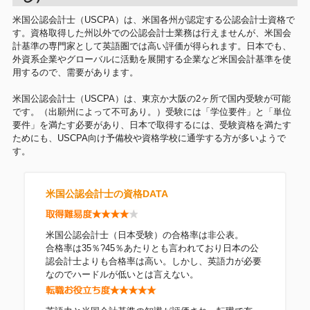
米国公認会計士（USCPA）は、米国各州が認定する公認会計士資格で
す。資格取得した州以外での公認会計士業務は行えませんが、米国会
計基準の専門家として英語圏では高い評価が得られます。日本でも、
外資系企業やグローバルに活動を展開する企業など米国会計基準を使
用するので、需要があります。
米国公認会計士（USCPA）は、東京か大阪の2ヶ所で国内受験が可能
です。（出願州によって不可あり。）受験には「学位要件」と「単位
要件」を満たす必要があり、日本で取得するには、受験資格を満たす
ためにも、USCPA向け予備校や資格学校に通学する方が多いようで
す。
米国公認会計士の資格DATA
米国公認会計士（日本受験）の合格率は非公表。
合格率は35％?45％あたりとも言われており日本の公
認会計士よりも合格率は高い。しかし、英語力が必要
なのでハードルが低いとは言えない。