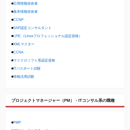
■
応用情報技術者
■
基本情報技術者
■
CCNP
■
SAP認定コンサルタント
■
LPIC（Linuxプロフェッショナル認定資格）
■
XMLマスター
■
CCNA
■
マイクロソフト系認定資格
■
ITパスポート試験
■
情報活用試験
プロジェクトマネージャー（PM）・ITコンサル系の職種
■
PMP