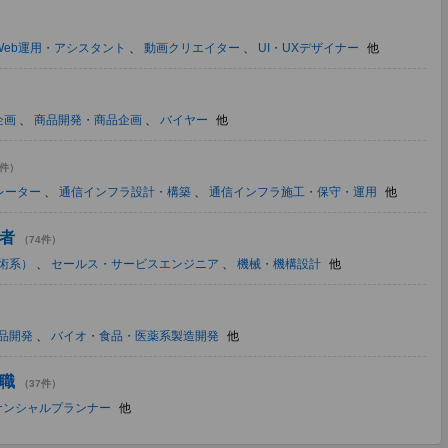
Web運用・アシスタント
、
動画クリエイター
、
UI・UXデザイナー
他
）
企画
、
商品開発・商品企画
、
バイヤー
他
2件）
レーター
、
通信インフラ設計・構築
、
通信インフラ施工・保守・運用
他
者
（74件）
術系）
、
セールス・サービスエンジニア
、
機械・機構設計
他
品開発
、
バイオ・食品・医薬系製造開発
他
職
（37件）
ナンシャルプランナー
他