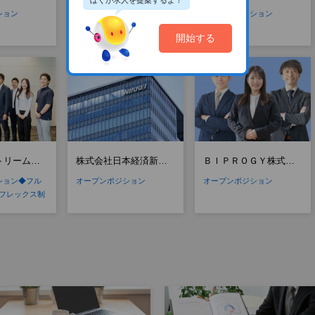
ぼくが求人を提案するよ！
ジションマ
アローズ【ポジション
サービス株式会社【ポ
ション
オープンポジション
オープンポジション
マッチ登録】
ジションマッチ登録】
開始する
トリームラ
株式会社日本経済新聞
ＢＩＰＲＯＧＹ株式会
ションマッ
社【ポジションマッチ
社【ポジションマッチ
ション◆フル
オープンポジション
オープンポジション
登録】
登録】
◆フレックス制