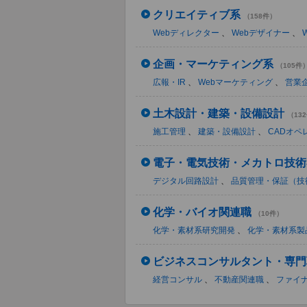
クリエイティブ系
（158件）
Webディレクター
、
Webデザイナー
、
企画・マーケティング系
（105件
広報・IR
、
Webマーケティング
、
営業
土木設計・建築・設備設計
（13
施工管理
、
建築・設備設計
、
CADオペ
電子・電気技術・メカトロ技術
デジタル回路設計
、
品質管理・保証（技
化学・バイオ関連職
（10件）
化学・素材系研究開発
、
化学・素材系製
ビジネスコンサルタント・専門
経営コンサル
、
不動産関連職
、
ファイ