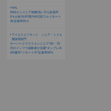
HAL
Webエンジニア/経験浅い方も歓迎/9
9％が給与UP/賞与年2回/フルリモート
有/定着率95％
アイエスエフネット シニア・ミドル
層採用部門
サーバークラウドエンジニア*60・70
代のインフラ経験者が活躍*オンプレ/A
WS案件*リモート可*定着率90%