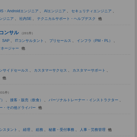
OS・Androidエンジニア
、
AIエンジニア
、
セキュリティエンジニア
、
ンジニア
、
社内SE
、
テクニカルサポート・ヘルプデスク
他
Tコンサル
（201件）
、
SAP
、
ITコンサルタント
、
プリセールス
、
インフラ（PM・PL）
、
マネージャー
他
ンサイドセールス
、
カスタマーサクセス
、
カスタマーサポート
、
他
331件）
ど）
、
接客・販売（飲食）
、
パーソナルトレーナー・インストラクター
、
ー・その他ドライバー
他
シスタント
、
経理
、
総務
、
秘書・受付事務
、
人事・労務管理
他