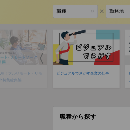
職種
勤務地
〈
OK！フルリモート・リモ
ビジュアルでさがす企業の仕事
ク特集総集編
職種から探す