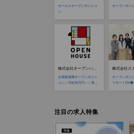
ジションマッチ登録】
クニカ【ポ
セールスオープンポジショ
オープンポジ
ッチ登録】
ン
株式会社オープンハウ
株式会社ス
ス【東京証券取引所プ
イン【ポジ
企画推進職オープンポジシ
オープンポジ
ライム上場】
チ登録】
ョン／月給36万円～／東証
リモートOK
プライム上場
注目の求人特集