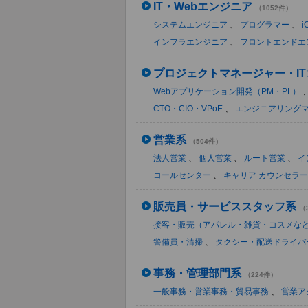
IT・Webエンジニア
（1052件）
システムエンジニア
、
プログラマー
、
i
インフラエンジニア
、
フロントエンドエ
プロジェクトマネージャー・I
Webアプリケーション開発（PM・PL）
CTO・CIO・VPoE
、
エンジニアリング
営業系
（504件）
法人営業
、
個人営業
、
ルート営業
、
イ
コールセンター
、
キャリア カウンセラー
販売員・サービススタッフ系
（
接客・販売（アパレル・雑貨・コスメな
警備員・清掃
、
タクシー・配送ドライバ
事務・管理部門系
（224件）
一般事務・営業事務・貿易事務
、
営業ア