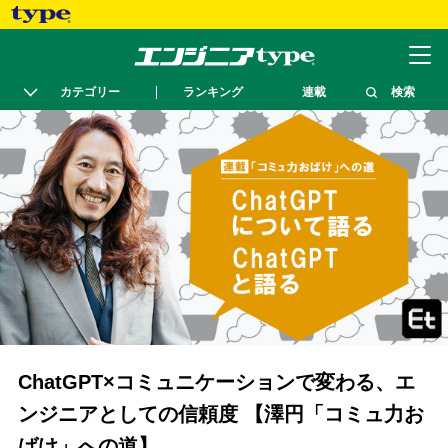
カテゴリー
ランキング
連載
検索
ChatGPT×コミュニケーションで変わる、エ
ンジニアとしての信頼度 【澤円「コミュ力お
ばけ」への道】