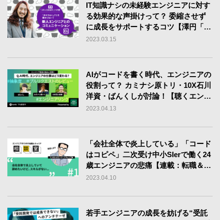
IT知識ナシの未経験エンジニアに対す
る効果的な声掛けって？ 委縮させず
に成長をサポートするコツ【澤円「コ
ミュ力おばけ」への道】
2023.03.15
AIがコードを書く時代、エンジニアの
役割って？ カミナシ原トリ・10X石川
洋資・ばんくしが討論！【聴くエンジ
ニアtype Vol.21】
2023.04.13
「会社全体で炎上している」「コード
はコピペ」二次受け中小SIerで働く24
歳エンジニアの悲痛【連載：転職＆キ
ャリア相談室】
2023.04.10
若手エンジニアの成長を妨げる“受託