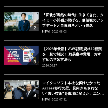
「変化が当然の時代に生きてきた」タ
イミー小川嶺が掲げる、価値観のアッ
プデートと自責思考という信念
NEW!
2026.08.03
【2026年最新】AWS認定資格12種類
を一覧で解説！ 難易度や費用、おす
すめの学習方法も
2026.06.17
マイクロソフト本社も解けなかった
Access移行の壁。見向きもされな
い“古い技術”を市場に変えた、エンジ
ニアの「戦う場所」の選び方
NEW!
2026.07.31