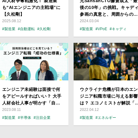
AI人材争奪戦激化！ 製造業
元SansanCTO藤倉成太「最
も“AIエンジニアの主戦場”に
後の10年」の挑戦。キャデ
【久松剛】
参画の真意と、周囲からの期
待に今思うこと
2025.08.12
2024.03.04
#製造業
#自動運転
#久松剛
#製造業
#VPoE
#キャディ
#会員限定記事
#藤倉成太
エンジニア未経験は面接で何
ウクライナ危機が日本のエン
をアピールすればいい？ 大手
ジニア転職市場に与える影響
人材会社人事が明かす「自分
は？ エコノミストが解説「
と企業の共通点」の見つけ方
ちる・伸びる業界」【崔 真
2023.08.11
2022.04.12
淑】
#製造業
#半導体
#注目企業
#製造業
#エネルギー