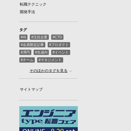
転職テクニック
開発手法
タグ
#AI
#注目企業
#CTO
#会員限定記事
#プロダクト
#澤円
#生成AI
#イベント
#チーム
#マネジメント
#ばんくし（河合俊典）
#CEO
そのほかのタグを見る
#スタートアップ
#プログラミング
#グローバル
サイトマップ
#ゲーム
#ひろゆき
#お金
#駆け出し
#久松剛
#メルカリ
#LayerX
#ロボット
#インフラ
#PMO
#セキュリティー
#プログラマー
#PdM