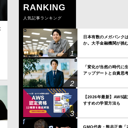
RANKING
人気記事ランキング
本
明
日本有数のメガバンクは、
か。大手金融機関が挑
「変化が当然の時代に
アップデートと自責思
【2026年最新】AWS
すすめの学習方法も
GMO代表・熊谷正寿「