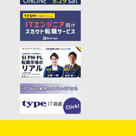
#藤倉成太
#松本勇気
#クラウド
#本
#DX
#SES
#まつもとゆきひろ
#PM
#EM
#牛尾剛
#キャディ
#ハードウエア
#SIer
#ZOZO
#マイクロソフト
#えふしん
#Sansan
#戸倉彩
#エネルギー
#エムスリー
#アプリ
#小城久美子
#フリーランス
#アジャイル
#モビリティー
#Web3
#岩瀬義昌
#コーディング
#DeNA
#10X
#中島聡
#Ruby
#MIXI
#未経験
#サイバーエージェント
#Google
#落合陽一