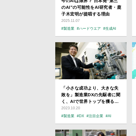
今のAIは限界？ 日本発“第三
のAI”の可能性をAI研究者・鹿
子木宏明が提唱する理由
2025.11.07
#製造業
#ハードウエア
#生成AI
#注目企業
#AI
「小さな成功より、大きな失
敗を」製造業DXの先駆者に聞
く、AIで世界トップを獲る方
法
2023.10.20
#製造業
#DX
#注目企業
#AI