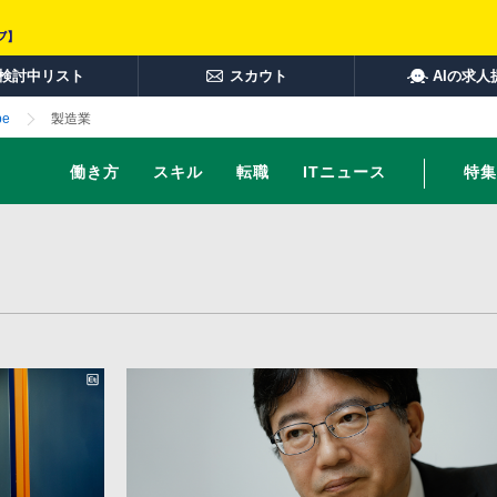
検討中リスト
スカウト
AIの求人
e
製造業
働き方
スキル
転職
ITニュース
特集