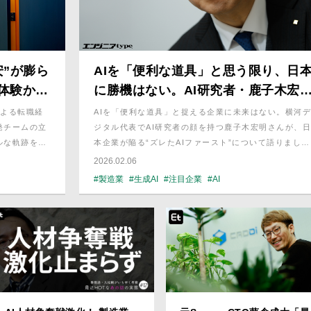
”が膨ら
AIを「便利な道具」と思う限り、日
体験から
に勝機はない。AI研究者・鹿子木宏
もの
が語る“ズレたAIファースト”の正体
による転職経
AIを「便利な道具」と捉える企業に未来はない。横河デ
発チームの立
ジタル代表でAI研究者の顔を持つ鹿子木宏明さんが、日
ルな軌跡を紹
本企業が陥る“ズレたAIファースト”について語りまし
制、市場価値を
た。GoogleやAmazonが実践する「次元の違う成長戦
2026.02.06
略」と、AIの常識外の解にGoを出せる「匠」の条件と
#製造業
#生成AI
#注目企業
#AI
は？生存を賭けた真のAIトランスフォーメーションの本
質に迫ります。