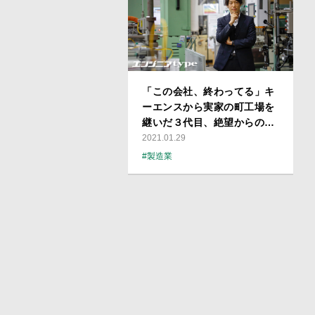
「この会社、終わってる」キ
ーエンスから実家の町工場を
継いだ３代目、絶望からの光
が見えるまで
2021.01.29
#製造業