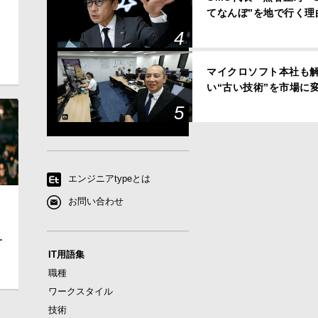
てなんぼ”を地で行く理
ィ
マイクロソフト本社も解
い“古い技術”を市場に
エンジニアtypeとは
お問い合わせ
落
IT用語集
職種
ワークスタイル
技術