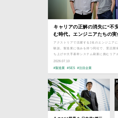
キャリアの正解の消失に“不安
む時代。エンジニアたちの実
探る、確かな自信を形成する
アクストリアで活躍する2名のエンジニア
験談。製造業に強みを持つ同社で、受託開
ち上げや大手基幹システム刷新に挑むリア
介。Python等の活用、柔軟なアサイン体
2026.07.10
高める働き方に迫る。
#製造業
#SES
#注目企業