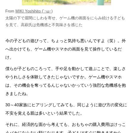
From
MIKI Yoshihito (´･ω･)
太陽の下で眉間にしわを寄せ、ゲーム機の画面をにらみ続ける子ども
を見て、高萩氏は危機感と不気味さを感じた
今の子どもの遊びって、ちょっと気持ち悪いんですよ（笑）。外
へ出かけても、ゲーム機やスマホの画面を見て操作しているだ
け。
僕らが子どものころって、手や足を動かして遊ぶことで、楽しさ
やうれしさを体験してきたじゃないですか。ゲーム機やスマホ
は、その機会を奪ってるんじゃないかっていう強烈な危機感を抱
きましたね。
30～40家族にヒアリングしてみても、同じように遊び方の変化に
不安を覚える親は多いという結果でした。
それに、経済的な面から考えても、おもちゃの購入費用はけっこ
うバカにならない額になります。子どもはすぐに飽きますから、