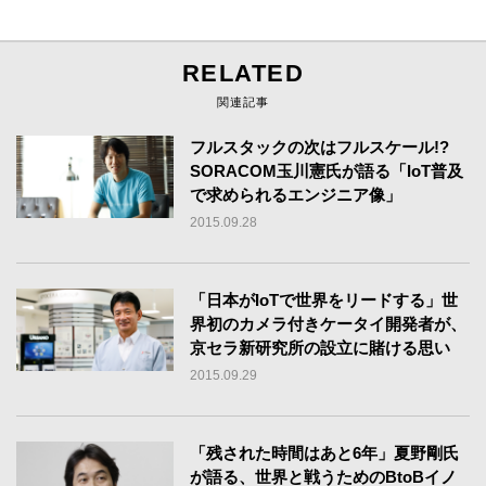
RELATED
関連記事
フルスタックの次はフルスケール!?
SORACOM玉川憲氏が語る「IoT普及
で求められるエンジニア像」
2015.09.28
「日本がIoTで世界をリードする」世
界初のカメラ付きケータイ開発者が、
京セラ新研究所の設立に賭ける思い
2015.09.29
「残された時間はあと6年」夏野剛氏
が語る、世界と戦うためのBtoBイノ