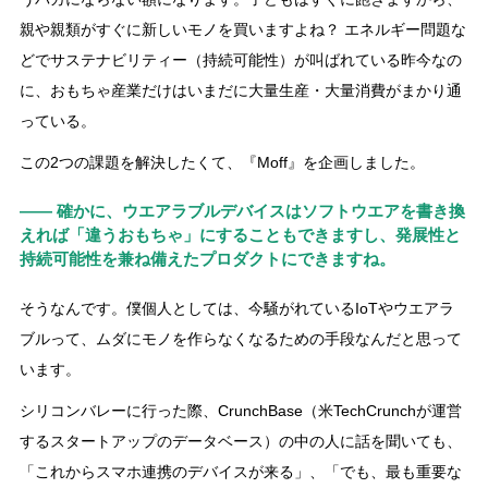
親や親類がすぐに新しいモノを買いますよね？ エネルギー問題な
どでサステナビリティー（持続可能性）が叫ばれている昨今なの
に、おもちゃ産業だけはいまだに大量生産・大量消費がまかり通
っている。
この2つの課題を解決したくて、『Moff』を企画しました。
―― 確かに、ウエアラブルデバイスはソフトウエアを書き換
えれば「違うおもちゃ」にすることもできますし、発展性と
持続可能性を兼ね備えたプロダクトにできますね。
そうなんです。僕個人としては、今騒がれているIoTやウエアラ
ブルって、ムダにモノを作らなくなるための手段なんだと思って
います。
シリコンバレーに行った際、CrunchBase（米TechCrunchが運営
するスタートアップのデータベース）の中の人に話を聞いても、
「これからスマホ連携のデバイスが来る」、「でも、最も重要な