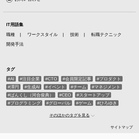
IT用語集
職種
ワークスタイル
技術
転職テクニック
開発手法
タグ
#AI
#注目企業
#CTO
#会員限定記事
#プロダクト
#澤円
#生成AI
#イベント
#チーム
#マネジメント
#ばんくし（河合俊典）
#CEO
#スタートアップ
#プログラミング
#グローバル
#ゲーム
#ひろゆき
#お金
#駆け出し
#久松剛
#メルカリ
#LayerX
そのほかのタグを見る
#ロボット
#インフラ
#PMO
#セキュリティー
#プログラマー
#PdM
#藤倉成太
#松本勇気
サイトマップ
#クラウド
#本
#DX
#SES
#まつもとゆきひろ
#PM