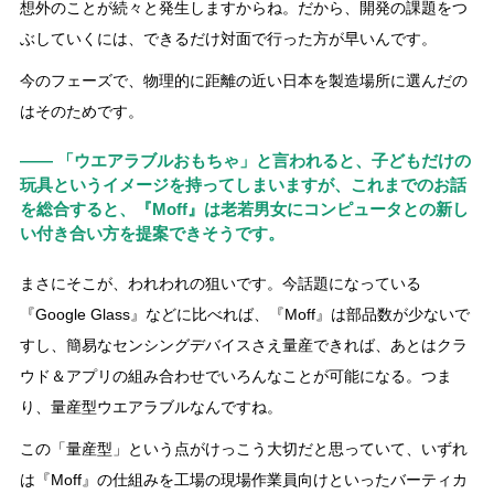
想外のことが続々と発生しますからね。だから、開発の課題をつ
ぶしていくには、できるだけ対面で行った方が早いんです。
今のフェーズで、物理的に距離の近い日本を製造場所に選んだの
はそのためです。
―― 「ウエアラブルおもちゃ」と言われると、子どもだけの
玩具というイメージを持ってしまいますが、これまでのお話
を総合すると、『Moff』は老若男女にコンピュータとの新し
い付き合い方を提案できそうです。
まさにそこが、われわれの狙いです。今話題になっている
『Google Glass』などに比べれば、『Moff』は部品数が少ないで
すし、簡易なセンシングデバイスさえ量産できれば、あとはクラ
ウド＆アプリの組み合わせでいろんなことが可能になる。つま
り、量産型ウエアラブルなんですね。
この「量産型」という点がけっこう大切だと思っていて、いずれ
は『Moff』の仕組みを工場の現場作業員向けといったバーティカ