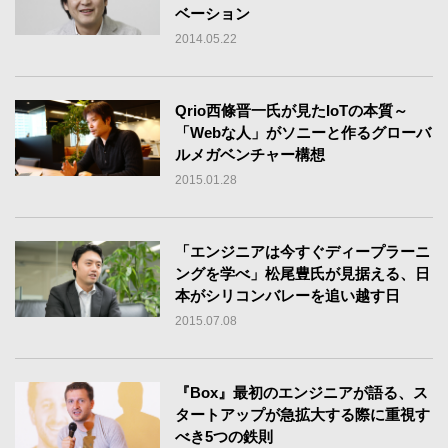
ベーション
2014.05.22
Qrio西條晋一氏が見たIoTの本質～
「Webな人」がソニーと作るグローバ
ルメガベンチャー構想
2015.01.28
「エンジニアは今すぐディープラーニ
ングを学べ」松尾豊氏が見据える、日
本がシリコンバレーを追い越す日
2015.07.08
『Box』最初のエンジニアが語る、ス
タートアップが急拡大する際に重視す
べき5つの鉄則