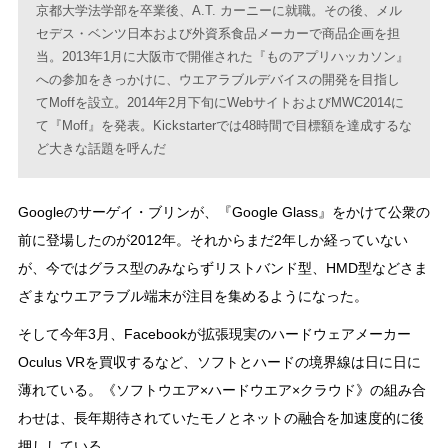
京都大学法学部を卒業後、A.T. カーニーに就職。その後、メル
セデス・ベンツ日本および外資系食品メーカーで商品企画を担
当。2013年1月に大阪市で開催された『ものアプリハッカソン』
への参加をきっかけに、ウエアラブルデバイスの開発を目指し
てMoffを設立。2014年2月下旬にWebサイトおよびMWC2014に
て『Moff』を発表。Kickstarterでは48時間で目標額を達成するな
ど大きな話題を呼んだ
Googleのサーゲイ・ブリンが、『Google Glass』をかけて公衆の
前に登場したのが2012年。それからまだ2年しか経っていない
が、今ではグラス型のみならずリストバンド型、HMD型などさま
ざまなウエアラブル端末が注目を集めるようになった。
そして今年3月、Facebookが拡張現実のハードウェアメーカー
Oculus VRを買収するなど、ソフトとハードの境界線は日に日に
薄れている。《ソフトウエア×ハードウエア×クラウド》の組み合
わせは、長年期待されていたモノとネットの融合を加速度的に後
押ししている。