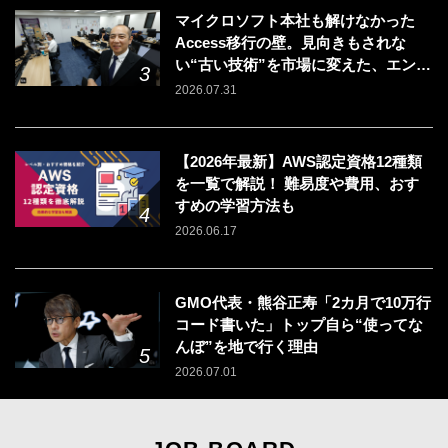
マイクロソフト本社も解けなかった
Access移行の壁。見向きもされな
い“古い技術”を市場に変えた、エンジ
ニアの「戦う場所」の選び方
2026.07.31
【2026年最新】AWS認定資格12種類
を一覧で解説！ 難易度や費用、おす
すめの学習方法も
2026.06.17
GMO代表・熊谷正寿「2カ月で10万行
コード書いた」トップ自ら“使ってな
んぼ”を地で行く理由
2026.07.01