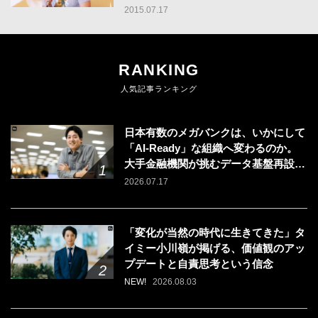
2015.07.17
RANKING
人気記事ランキング
日本有数のメガバンクは、いかにして
「AI-Ready」な組織へ変わるのか。
大手金融機関が挑むデータ基盤再設計
のリアル
2026.07.17
「変化が当然の時代に生きてきた」タ
イミー小川嶺が掲げる、価値観のアッ
プデートと自責思考という信念
NEW!
2026.08.03