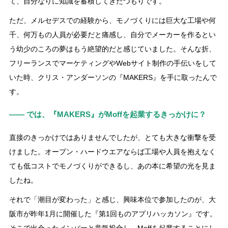
て、自分なりに知識を蓄積してきたつもりです。
ただ、メルセデスでの経験から、モノづくりには巨大な工場や何
千、何万もの人員が必要だと痛感し、自分でメーカーを作るとい
う幼少のころの夢はもう絶望的だと感じていました。そんな折、
フリーランスでマーケティングやWebサイト制作の手伝いをして
いた時、クリス・アンダーソンの『MAKERS』を手に取ったんで
す。
―― では、『MAKERS』がMoffを起業するきっかけに？
直接のきっかけではありませんでしたが、とても大きな衝撃を受
けました。オープン・ハードウエアならば工場や人員を抱えなく
ても低コストでモノづくりができるし、あの本に希望の光を見ま
したね。
それで「潮目が変わった」と感じ、興味本位で参加したのが、大
阪市が昨年1月に開催した『第1回ものアプリハッカソン』です。
そこで出会ったメンバーと意気投合し、Moffを起業することにし