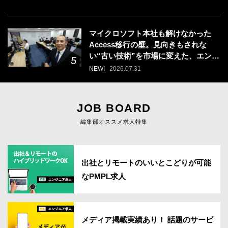
マイクロソフト本社も解けなかった
Access移行の壁。見向きもされな
い“古い技術”を市場に変えた、エンジ
ニアの「戦う場所」の選び方
NEW!
2026.07.31
JOB BOARD
編集部オススメ求人特集
出社とリモートのいいとこどりが可能
なPMPL求人
メディア掲載実績あり！ 話題のサービ