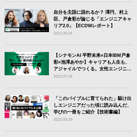
自分を主語に語れるか？ 澤円、村上
臣、戸倉彩が論じる「エンジニアキャ
リア2.0」【ECDWレポート】
2021.05.24
【シナモンAI 平野未来×日本IBM戸倉
彩×池澤あやか】キャリアも人生も、
アジャイルでつくる。女性エンジニア
たちの熱い仕事論【ECDW2022レ
2022.07.26
ポ】
「このバイブルに育てられた」駆け出
しエンジニアだった頃に読み込んだ、
学びの一冊をご紹介【技術書編】
2022.09.29