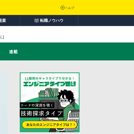
ヘルプ
提案
転職ノウハウ
私】
連載