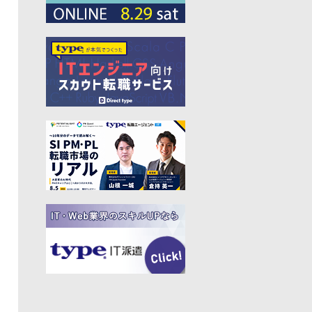
#プログラマー
#PdM
#藤倉成太
#松本勇気
#クラウド
#本
#DX
#SES
#まつもとゆきひろ
#PM
#EM
#牛尾剛
#キャディ
#ハードウエア
#SIer
#ZOZO
#マイクロソフト
#えふしん
#Sansan
#戸倉彩
#エネルギー
#エムスリー
#アプリ
#小城久美子
#フリーランス
#アジャイル
#モビリティー
#Web3
#岩瀬義昌
#コーディング
#DeNA
#10X
#中島聡
#Ruby
#MIXI
#未経験
#サイバーエージェント