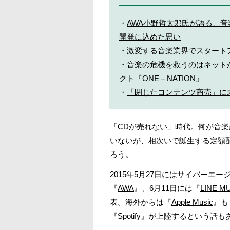
・
AWA小野哲太郎氏が語る、
開発に込めた思い
・
激変する音楽業界でスタートアッ
・
音楽の危機を救うのはネット
クト『ONE＋NATION』
・
「閉じたコンテンツ商売」に
「CDが売れない」時代。何が音楽
いないが、相次いで誕生する定額
ろう。
2015年5月27日にはサイバーエ
『
AWA
』、6月11日には『
LINE M
表。海外からは『
Apple Music
』も
『Spotify』が上陸するという話も