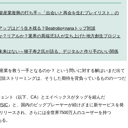
音楽産業復興の打ち手～「出会いと再会を生むプレイリスト」の
プはどう生き残る？Beatrobo×nanaトップ対談
か？リアルか？業界の異端児3人が立ち上げた地方創生プロジェ
未来はない～猪子寿之氏が語る、デジタルと作り手のいい関係
産業を救う一手となるのか？ という問いに対する解はいまだ出て
配信ストリーミングは、そうした期待を背負っているものの一つだ
ージェント（以下、CA）とエイベックスがタッグを組んだ
USIC
』と、国内のビッグプレーヤーが続けざまに新サービスを発
リリースされ、さらには全世界7500万人のユーザーを持つ
ある。