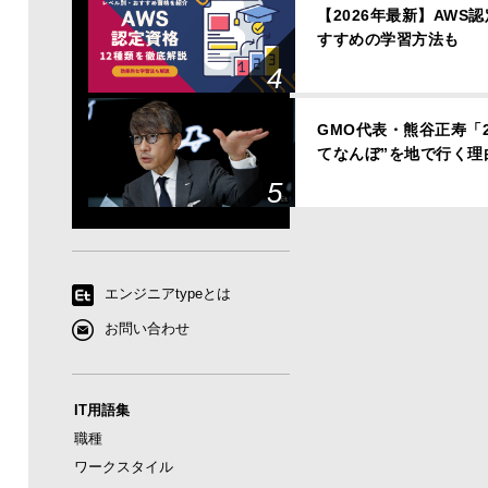
【2026年最新】AWS
すすめの学習方法も
GMO代表・熊谷正寿「
てなんぼ”を地で行く理
エンジニアtypeとは
お問い合わせ
IT用語集
職種
ワークスタイル