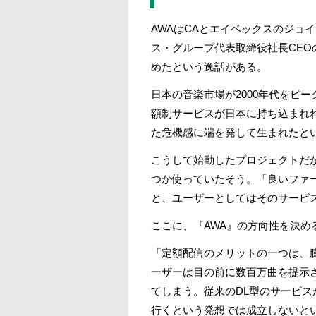
AWAはCAとエイベックスのジョ
ス・グループ代表取締役社長CE
めたという逸話がある。
日本の音楽市場が2000年代をピ
額制サービスが日本に持ち込まれ
た危機感に端を発して生まれたと
こうして始動したプロジェクトだ
つか使っていたそう。「良いファ
と、ユーザーとしてはそのサービ
ここに、『AWA』の方向性を決
「定額配信のメリットの一つは、
ーザーは目の前に数百万曲を提示
てしまう。従来のDL型のサービ
行くという発想では成立しないと