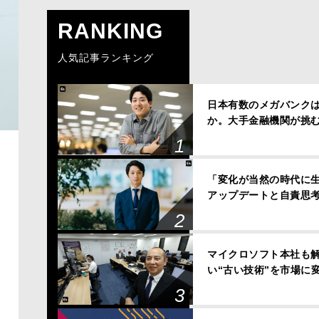
RANKING
人気記事ランキング
日本有数のメガバンクは、
か。大手金融機関が挑
「変化が当然の時代に
アップデートと自責思
マイクロソフト本社も解
い“古い技術”を市場に