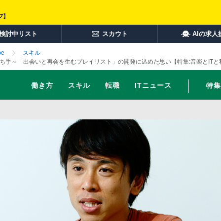
検討中リスト
スカウト
AIの求人
e
スキル
ち手～「出会いと再会を生むプレイリスト」の開発に込めた思い【特集:音楽とITと
働き方
スキル
転職
ITニュース
特集