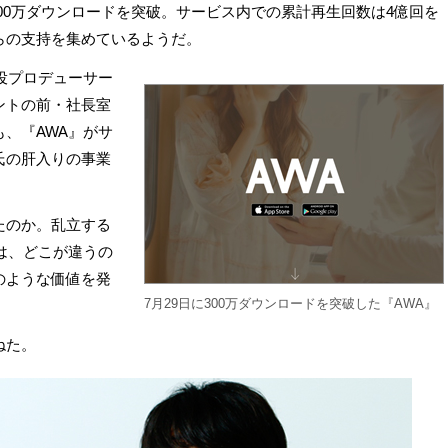
300万ダウンロードを突破。サービス内での累計再生回数は4億回を
らの支持を集めているようだ。
役プロデューサー
ントの前・社長室
、『AWA』がサ
氏の肝入りの事業
たのか。乱立する
は、どこが違うの
のような価値を発
7月29日に300万ダウンロードを突破した『AWA』
ねた。