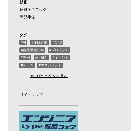
技術
転職テクニック
開発手法
タグ
#AI
#注目企業
#CTO
#会員限定記事
#プロダクト
#澤円
#生成AI
#イベント
#チーム
#マネジメント
#ばんくし（河合俊典）
#CEO
そのほかのタグを見る
#スタートアップ
#プログラミング
#グローバル
サイトマップ
#ゲーム
#ひろゆき
#お金
#駆け出し
#久松剛
#メルカリ
#LayerX
#ロボット
#インフラ
#PMO
#セキュリティー