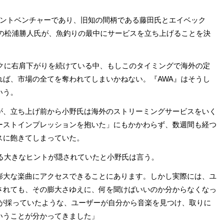
イントベンチャーであり、旧知の間柄である藤田氏とエイベック
Oの松浦勝人氏が、魚釣りの最中にサービスを立ち上げることを決
ークに右肩下がりを続けている中、もしこのタイミングで海外の定
れば、市場の全てを奪われてしまいかねない。『AWA』はそうし
いう。
が、立ち上げ前から小野氏は海外のストリーミングサービスをいく
ーストインプレッションを抱いた」にもかかわらず、数週間も経つ
スに飽きてしまっていた。
める大きなヒントが隠されていたと小野氏は言う。
膨大な楽曲にアクセスできることにあります。しかし実際には、ユ
されても、その膨大さゆえに、何を聞けばいいのか分からなくなっ
スが採っていたような、ユーザーが自分から音楽を見つけ、取りに
いうことが分かってきました」