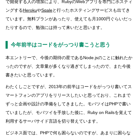
で開発する人の増加により、RubyのWebアプリを専門にホスティ
ングする
Heroku
や
Sqale
と行ったホスティングサービスも出てき
ています。無料プランがあったり、使えても月1000円ぐらいだっ
たりするので、勉強には持って来いだと思います。
今年前半はコードをがっつり書こうと思う
本エントリーで、今後の期待の星であるNode.jsのことに触れたか
ったのですが、文章量が多くなり過ぎてしまったので、また今後
書きたいと思っています。
わたくしごとですが、2013年の前半はコードをがっつり書いてス
マートフォンのアプリをリリースしたいと思っており、これまで
ずっと企画や設計の準備をしてきました。モバツイはPHPで書い
ていましたが、モバツイを手放した後に、Ruby on Railsを覚えて
利用するサーバサイド言語を切り替えています。
ビジネス面では、PHPで何も困らないのですが、あまりに困らな