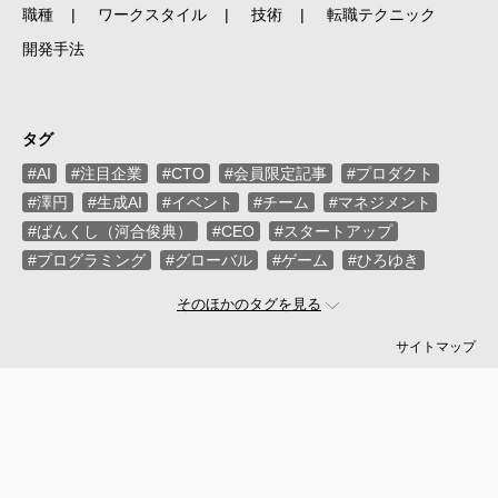
職種
ワークスタイル
技術
転職テクニック
開発手法
タグ
#AI
#注目企業
#CTO
#会員限定記事
#プロダクト
#澤円
#生成AI
#イベント
#チーム
#マネジメント
#ばんくし（河合俊典）
#CEO
#スタートアップ
#プログラミング
#グローバル
#ゲーム
#ひろゆき
#お金
#駆け出し
#久松剛
#メルカリ
#LayerX
そのほかのタグを見る
#ロボット
#インフラ
#PMO
#セキュリティー
#プログラマー
#PdM
#藤倉成太
#松本勇気
サイトマップ
#クラウド
#本
#DX
#SES
#まつもとゆきひろ
#PM
#EM
#牛尾剛
#キャディ
#ハードウエア
#SIer
#ZOZO
#マイクロソフト
#えふしん
#Sansan
#戸倉彩
#エネルギー
#エムスリー
#アプリ
#小城久美子
#フリーランス
#アジャイル