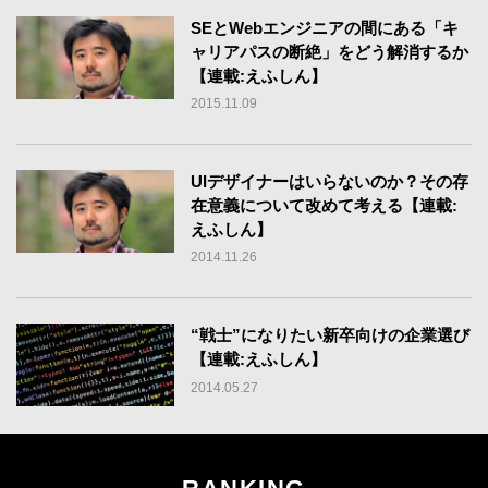
SEとWebエンジニアの間にある「キ
ャリアパスの断絶」をどう解消するか
【連載:えふしん】
2015.11.09
UIデザイナーはいらないのか？その存
在意義について改めて考える【連載:
えふしん】
2014.11.26
“戦士”になりたい新卒向けの企業選び
【連載:えふしん】
2014.05.27