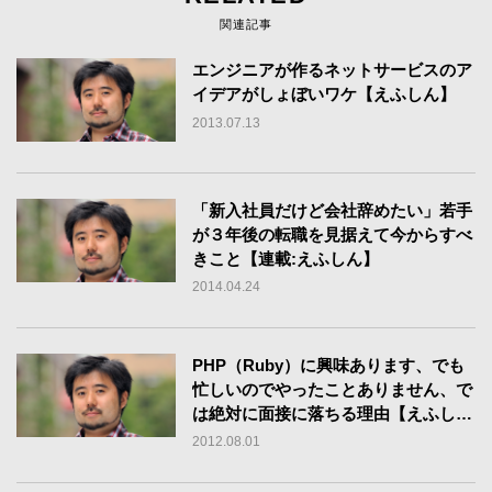
関連記事
エンジニアが作るネットサービスのア
イデアがしょぼいワケ【えふしん】
2013.07.13
「新入社員だけど会社辞めたい」若手
が３年後の転職を見据えて今からすべ
きこと【連載:えふしん】
2014.04.24
PHP（Ruby）に興味あります、でも
忙しいのでやったことありません、で
は絶対に面接に落ちる理由【えふし
ん】
2012.08.01