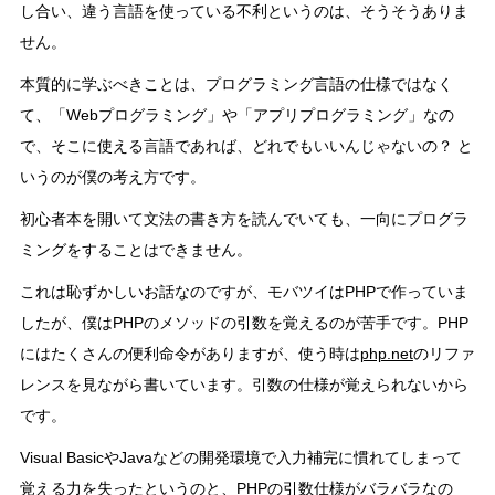
し合い、違う言語を使っている不利というのは、そうそうありま
せん。
本質的に学ぶべきことは、プログラミング言語の仕様ではなく
て、「Webプログラミング」や「アプリプログラミング」なの
で、そこに使える言語であれば、どれでもいいんじゃないの？ と
いうのが僕の考え方です。
初心者本を開いて文法の書き方を読んでいても、一向にプログラ
ミングをすることはできません。
これは恥ずかしいお話なのですが、モバツイはPHPで作っていま
したが、僕はPHPのメソッドの引数を覚えるのが苦手です。PHP
にはたくさんの便利命令がありますが、使う時は
php.net
のリファ
レンスを見ながら書いています。引数の仕様が覚えられないから
です。
Visual BasicやJavaなどの開発環境で入力補完に慣れてしまって
覚える力を失ったというのと、PHPの引数仕様がバラバラなの