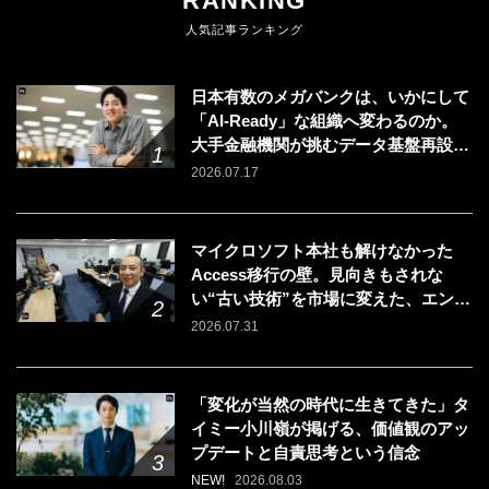
RANKING
人気記事ランキング
日本有数のメガバンクは、いかにして
「AI-Ready」な組織へ変わるのか。
大手金融機関が挑むデータ基盤再設計
のリアル
2026.07.17
マイクロソフト本社も解けなかった
Access移行の壁。見向きもされな
い“古い技術”を市場に変えた、エンジ
ニアの「戦う場所」の選び方
2026.07.31
「変化が当然の時代に生きてきた」タ
イミー小川嶺が掲げる、価値観のアッ
プデートと自責思考という信念
NEW!
2026.08.03