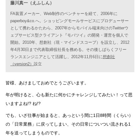
藤川真一（えふしん）
FA装置メーカー、Web制作のベンチャーを経て、2006年に
paperboy&co.へ。ショッピングモールサービスにプロデューサー
として携わるかたわら、2007年からモバイル端末向けのTwitterウ
ェブサービス型クライアント『モバツイ』の開発・運営を個人で
開始。2010年、想創社（現・マインドスコープ）を設立し、2012
年4月30日まで代表取締役社長を務める。その後しばらくフリー
ランスエンジニアとして活躍し、2012年11月6日に
想創社
（version2）
設立
皆様、あけましておめでとうございます。
年が明けると、心も新たに何かにチャレンジしてみたい！って思
いますよね!? ね!?
でも、いざ仕事が始まると、あっという間に1日8時間（くらい）
の「日常業務」に戻ってしまい、その日常についつい流される1
年を送ってしまうものです。