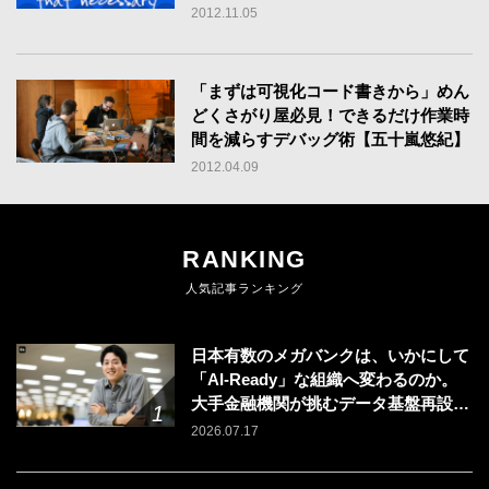
2012.11.05
「まずは可視化コード書きから」めん
どくさがり屋必見！できるだけ作業時
間を減らすデバッグ術【五十嵐悠紀】
2012.04.09
RANKING
人気記事ランキング
日本有数のメガバンクは、いかにして
「AI-Ready」な組織へ変わるのか。
大手金融機関が挑むデータ基盤再設計
のリアル
2026.07.17