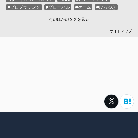
#プログラミング
#グローバル
#ゲーム
#ひろゆき
#お金
#駆け出し
#久松剛
#メルカリ
#LayerX
そのほかのタグを見る
#ロボット
#インフラ
#PMO
#セキュリティー
#プログラマー
#PdM
#藤倉成太
#松本勇気
サイトマップ
#クラウド
#本
#DX
#SES
#まつもとゆきひろ
#PM
#EM
#牛尾剛
#キャディ
#ハードウエア
#SIer
#ZOZO
#マイクロソフト
#えふしん
#Sansan
#戸倉彩
#エネルギー
#エムスリー
#アプリ
#小城久美子
#フリーランス
#アジャイル
#モビリティー
#Web3
#岩瀬義昌
#コーディング
#DeNA
#10X
#中島聡
#Ruby
#MIXI
#未経験
#サイバーエージェント
#Google
#落合陽一
#ネットワーク
#プロフェッショナル
#VPoE
#受託
#増井雄一郎
#GMO
#広木大地
#伊藤淳一
#ベンチャー
#池澤あやか
#SmartHR
#ナル先生
転職サイトtypeは株式会社キャリアデザインセンターによって運
#ChatGPT
#AWS
#さくらインターネット
#名村卓
営されています。
#フルリモート
#LINEヤフー
#村上臣
#スポーツ