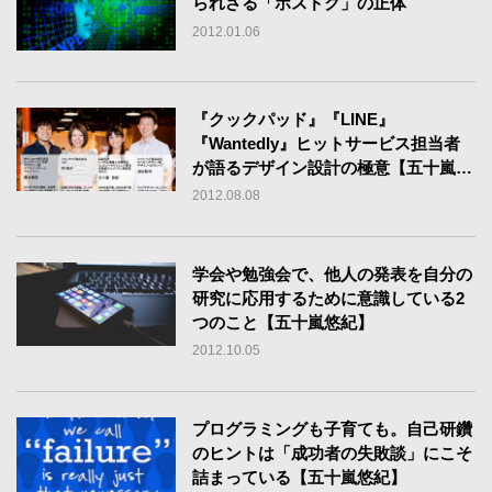
られざる「ポスドク」の正体
2012.01.06
『クックパッド』『LINE』
『Wantedly』ヒットサービス担当者
が語るデザイン設計の極意【五十嵐悠
紀のUI/UX座談会】
2012.08.08
学会や勉強会で、他人の発表を自分の
研究に応用するために意識している2
つのこと【五十嵐悠紀】
2012.10.05
プログラミングも子育ても。自己研鑽
のヒントは「成功者の失敗談」にこそ
詰まっている【五十嵐悠紀】