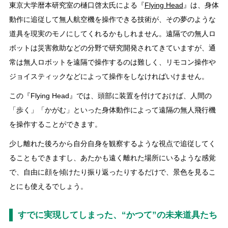
東京大学暦本研究室の樋口啓太氏による『
Flying Head
』は、身体
動作に追従して無人航空機を操作できる技術が、その夢のような
道具を現実のモノにしてくれるかもしれません。遠隔での無人ロ
ボットは災害救助などの分野で研究開発されてきていますが、通
常は無人ロボットを遠隔で操作するのは難しく、リモコン操作や
ジョイスティックなどによって操作をしなければいけません。
この『Flying Head』では、頭部に装置を付けておけば、人間の
「歩く」「かがむ」といった身体動作によって遠隔の無人飛行機
を操作することができます。
少し離れた後ろから自分自身を観察するような視点で追従してく
ることもできますし、あたかも遠く離れた場所にいるような感覚
で、自由に顔を傾けたり振り返ったりするだけで、景色を見るこ
とにも使えるでしょう。
すでに実現してしまった、“かつて”の未来道具たち