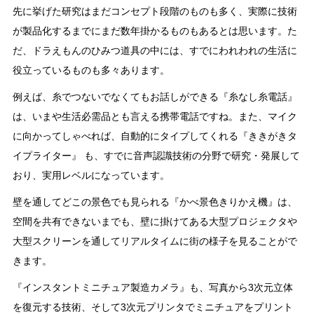
先に挙げた研究はまだコンセプト段階のものも多く、実際に技術
が製品化するまでにまだ数年掛かるものもあるとは思います。た
だ、ドラえもんのひみつ道具の中には、すでにわれわれの生活に
役立っているものも多々あります。
例えば、糸でつないでなくてもお話しができる『糸なし糸電話』
は、いまや生活必需品とも言える携帯電話ですね。また、マイク
に向かってしゃべれば、自動的にタイプしてくれる『ききがきタ
イプライター』 も、すでに音声認識技術の分野で研究・発展して
おり、実用レベルになっています。
壁を通してどこの景色でも見られる『かべ景色きりかえ機』は、
空間を共有できないまでも、壁に掛けてある大型プロジェクタや
大型スクリーンを通してリアルタイムに街の様子を見ることがで
きます。
『インスタントミニチュア製造カメラ』も、写真から3次元立体
を復元する技術、そして3次元プリンタでミニチュアをプリント