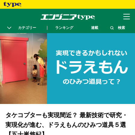
カテゴリー
ランキング
連載
検索
タケコプターも実現間近？ 最新技術で研究・
実現化が進む、ドラえもんのひみつ道具５選
【五十嵐悠紀】