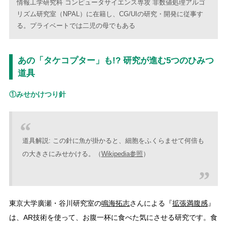
情報工学研究科 コンピュータサイエンス専攻 非数値処理アルゴ
リズム研究室（NPAL）に在籍し、CG/UIの研究・開発に従事す
る。プライベートでは二児の母でもある
あの「タケコプター」も!? 研究が進む5つのひみつ
道具
①みせかけつり針
道具解説: この針に魚が掛かると、細胞をふくらませて何倍も
の大きさにみせかける。（
Wikipedia参照
）
東京大学廣瀬・谷川研究室の
鳴海拓志
さんによる『
拡張満腹感
』
は、AR技術を使って、お腹一杯に食べた気にさせる研究です。食