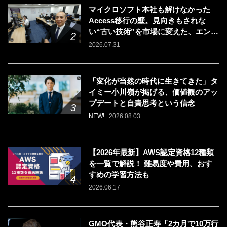
マイクロソフト本社も解けなかった
Access移行の壁。見向きもされな
い“古い技術”を市場に変えた、エンジ
ニアの「戦う場所」の選び方
2026.07.31
「変化が当然の時代に生きてきた」タ
イミー小川嶺が掲げる、価値観のアッ
プデートと自責思考という信念
NEW!
2026.08.03
【2026年最新】AWS認定資格12種類
を一覧で解説！ 難易度や費用、おす
すめの学習方法も
2026.06.17
GMO代表・熊谷正寿「2カ月で10万行