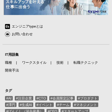
エンジニアtypeとは
お問い合わせ
IT用語集
職種
ワークスタイル
技術
転職テクニック
開発手法
タグ
#AI
#注目企業
#CTO
#会員限定記事
#プロダクト
#澤円
#生成AI
#イベント
#チーム
#マネジメント
#ばんくし（河合俊典）
#CEO
#スタートアップ