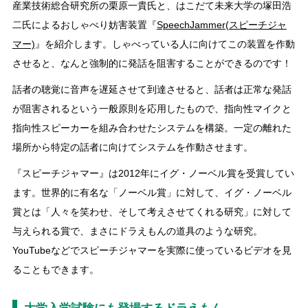
産業技術総合研究所の栗原一貴氏と、はこだて未来大学の塚田浩
二氏によるおしゃべり妨害装置『
SpeechJammer(スピーチジャ
マー)
』を紹介します。しゃべっている人に向けてこの装置を作動
させると、なんと強制的に発話を阻害することができるのです！
話者の聴覚に音声を遅延させて到達させると、話者は正常な発話
が阻害されるという一般原則を応用したもので、指向性マイクと
指向性スピーカーを組み合わせたシステムを構築。一定の離れた
場所から特定の話者に向けてシステムを作動させます。
『スピーチジャマー』は2012年にイグ・ノーベル賞を受賞してい
ます。世界的に有名な「ノーベル賞」に対して、イグ・ノーベル
賞とは「人々を笑わせ、そして考えさせてくれる研究」に対して
与えられる賞で、まさにドラえもんの道具のような研究。
YouTubeなどでスピーチジャマーを実際に使っているビデオを見
ることもできます。