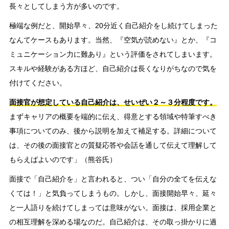
長々としてしまう方が多いのです。
極端な例だと、開始早々、20分近く自己紹介をし続けてしまった
なんてケースもあります。当然、『空気が読めない』とか、『コ
ミュニケーション力に難あり』という評価をされてしまいます。
スキルや経験がある方ほど、自己紹介は長くなりがちなので気を
付けてください。
面接官が想定している自己紹介は、せいぜい２～３分程度です。
まずキャリアの概要を端的に伝え、得意とする領域や特筆すべき
事項についてのみ、後から説明を加えて補足する。詳細について
は、その後の面接官との質疑応答や会話を通して伝えて理解して
もらえばよいのです」（熊谷氏）
面接で「自己紹介を」と言われると、つい「自分の全てを伝えな
くては！」と気負ってしまうもの。しかし、面接開始早々、延々
と一人語りを続けてしまっては意味がない。面接は、採用企業と
の相互理解を深める場なのだ。自己紹介は、その取っ掛かりに過