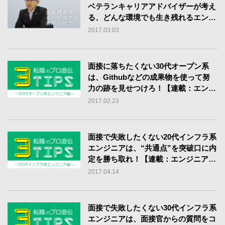
ベテランキャリアアドバイザーが考え
る、どんな環境でも生き残れるエンジ
ニアの条件とは
2017.03.03
面接に落ちたくない30代オープン系
は、Githubなどの成果物を使って努
力の跡を見せつけろ！【連載：エンジ
ニア転職3Tips】
2017.02.23
面接で失敗したくない20代インフラ系
エンジニアは、“共通点”を突破口に内
定を勝ち取れ！【連載：エンジニア転
職3Tips】
2017.04.14
面接で失敗したくない30代インフラ系
エンジニアは、面接官からの質問をコ