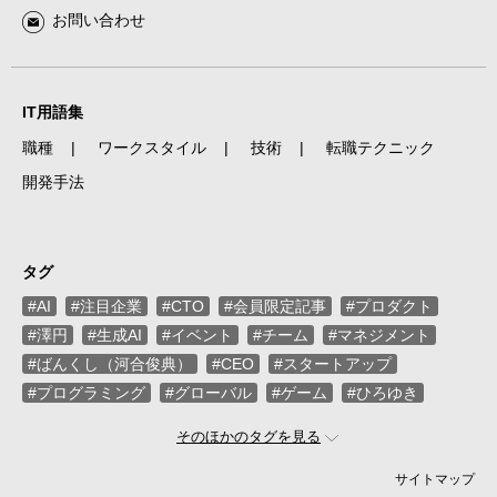
お問い合わせ
IT用語集
職種
ワークスタイル
技術
転職テクニック
開発手法
タグ
#AI
#注目企業
#CTO
#会員限定記事
#プロダクト
#澤円
#生成AI
#イベント
#チーム
#マネジメント
#ばんくし（河合俊典）
#CEO
#スタートアップ
#プログラミング
#グローバル
#ゲーム
#ひろゆき
#お金
#駆け出し
#久松剛
#メルカリ
#LayerX
そのほかのタグを見る
#ロボット
#インフラ
#PMO
#セキュリティー
#プログラマー
#PdM
#藤倉成太
#松本勇気
サイトマップ