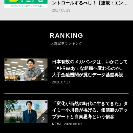
ントロールするべし！【連載：エンジ
ニア転職3Tips】
2017.05.29
RANKING
人気記事ランキング
日本有数のメガバンクは、いかにして
「AI-Ready」な組織へ変わるのか。
大手金融機関が挑むデータ基盤再設計
のリアル
2026.07.17
「変化が当然の時代に生きてきた」タ
イミー小川嶺が掲げる、価値観のアッ
プデートと自責思考という信念
NEW!
2026.08.03