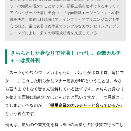
ットの知識を活かすことができ、顧客主義を追求できるキャリア
アドバイザーの仕事に出会い、『type転職エージェント』への転
職を決意。現在はIT領域にて、インフラ・アプリエンジニアを中
心に担当。歯に衣着せぬ率直でシンプルなカウンセリングとプラ
ンニングにより、多くの転職成功者を支援している
きちんとした身なりで登場！ ただし、企業カルチ
ャーは度外視
「スーツがシワシワ、メガネが汚い、バックがボロボロ、肩にフ
ケ……。こうした明らかなマナー違反がNGということは、今さ
ら言うまでもなく皆さん理解しているはずです。きちんと身なり
を整えて面接に臨む方がほとんどだと思いますが、一つ見落とし
てしまいがちなのが、『
採用企業のカルチャーと合っているか
』
という視点です。
例えば、硬めの企業文化を持つSIerの面接なのに茶髪で行ってし