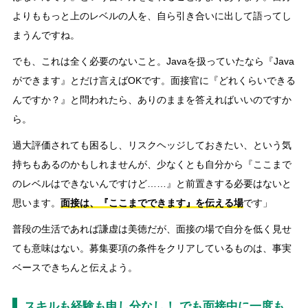
よりももっと上のレベルの人を、自ら引き合いに出して語ってし
まうんですね。
でも、これは全く必要のないこと。Javaを扱っていたなら『Java
ができます』とだけ言えばOKです。面接官に『どれくらいできる
んですか？』と問われたら、ありのままを答えればいいのですか
ら。
過大評価されても困るし、リスクヘッジしておきたい、という気
持ちもあるのかもしれませんが、少なくとも自分から『ここまで
のレベルはできないんですけど……』と前置きする必要はないと
思います。
面接は、『ここまでできます』を伝える場
です」
普段の生活であれば謙虚は美徳だが、面接の場で自分を低く見せ
ても意味はない。募集要項の条件をクリアしているものは、事実
ベースできちんと伝えよう。
スキルも経験も申し分なし！ でも面接中に一度も