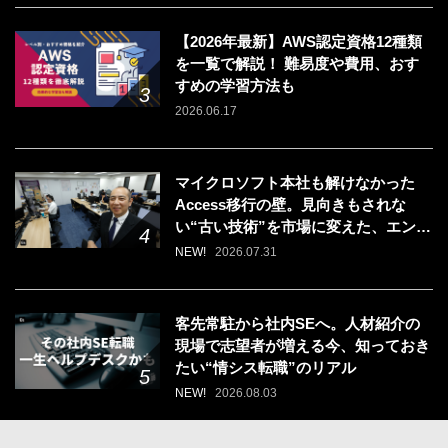
【2026年最新】AWS認定資格12種類
を一覧で解説！ 難易度や費用、おす
すめの学習方法も
2026.06.17
マイクロソフト本社も解けなかった
Access移行の壁。見向きもされな
い“古い技術”を市場に変えた、エンジ
ニアの「戦う場所」の選び方
NEW!
2026.07.31
客先常駐から社内SEへ。人材紹介の
現場で志望者が増える今、知っておき
たい“情シス転職”のリアル
NEW!
2026.08.03