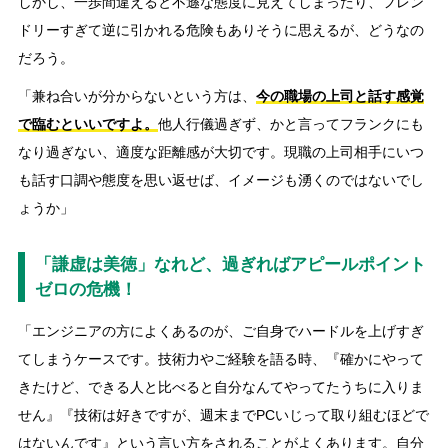
しかし、一歩間違えると不遜な態度に見えてしまったり、フレン
ドリーすぎて逆に引かれる危険もありそうに思えるが、どうなの
だろう。
「兼ね合いが分からないという方は、
今の職場の上司と話す感覚
で臨むといいですよ。
他人行儀過ぎず、かと言ってフランクにも
なり過ぎない、適度な距離感が大切です。現職の上司相手にいつ
も話す口調や態度を思い返せば、イメージも湧くのではないでし
ょうか」
「謙虚は美徳」なれど、過ぎればアピールポイント
ゼロの危機！
「エンジニアの方によくあるのが、ご自身でハードルを上げすぎ
てしまうケースです。技術力やご経験を語る時、『確かにやって
きたけど、できる人と比べると自分なんてやってたうちに入りま
せん』『技術は好きですが、週末までPCいじって取り組むほどで
はないんです』という言い方をされることがよくあります。自分