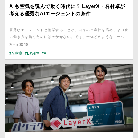
AIも空気を読んで動く時代に？ LayerX・名村卓が
考える優秀なAIエージェントの条件
優秀なエージェントと協業することが、自身の生産性を高め、より良
い働き方を描くためには欠かせない。では、一体どのようなエージェ
ントが「優秀」と言えるのだろうか。AIスタートアップLayerXでプ
2025.08.18
リンシパルを務める名村 卓さんが、その問いに答える。
#名村卓
#LayerX
#AI