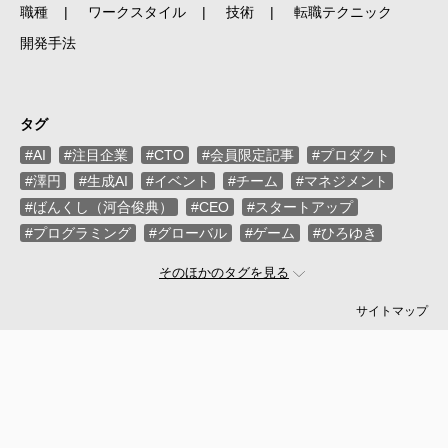
職種
ワークスタイル
技術
転職テクニック
開発手法
タグ
#AI
#注目企業
#CTO
#会員限定記事
#プロダクト
#澤円
#生成AI
#イベント
#チーム
#マネジメント
#ばんくし（河合俊典）
#CEO
#スタートアップ
#プログラミング
#グローバル
#ゲーム
#ひろゆき
#お金
#駆け出し
#久松剛
#メルカリ
#LayerX
そのほかのタグを見る
#ロボット
#インフラ
#PMO
#セキュリティー
#プログラマー
#PdM
#藤倉成太
#松本勇気
サイトマップ
#クラウド
#本
#DX
#SES
#まつもとゆきひろ
#PM
#EM
#牛尾剛
#キャディ
#ハードウエア
#SIer
#ZOZO
#マイクロソフト
#えふしん
#Sansan
#戸倉彩
#エネルギー
#エムスリー
#アプリ
#小城久美子
#フリーランス
#アジャイル