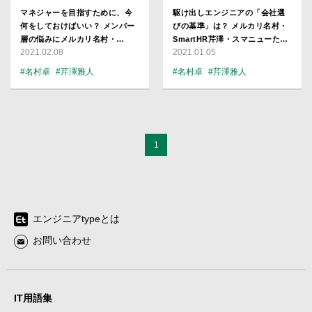
マネジャーを目指すために、今
駆け出しエンジニアの「会社選
何をしておけばいい？ メンバー
びの基準」は？ メルカリ名村・
層の悩みにメルカリ名村・
SmartHR芹澤・スマニューたい
2021.02.08
2021.01.05
SmartHR芹澤・スマニューたい
ろーが回答
ろーが回答
#名村卓
#芹澤雅人
#名村卓
#芹澤雅人
#スマートニュース
#スマートニュース
#SmartHR
#メルカリ
#SmartHR
#メルカリ
1
エンジニアtypeとは
お問い合わせ
IT用語集