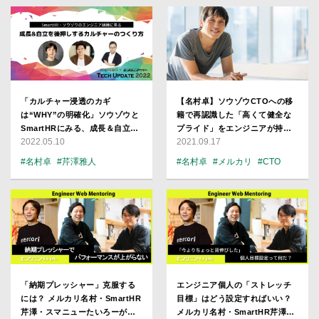
「カルチャー浸透のカギ
【名村卓】ソウゾウCTOへの移
は“WHY”の明確化」ソウゾウと
籍で再認識した「高くて健全な
SmartHRにみる、成長＆自立を
プライド」をエンジニアが持つ
2022.05.10
2021.09.17
促すエンジニア組織づくり
意味
#名村卓
#芹澤雅人
#名村卓
#メルカリ
#CTO
#SmartHR
#広木大地
#注目企業
#メルカリ
「納期プレッシャー」克服する
エンジニア個人の「ストレッチ
には？ メルカリ名村・SmartHR
目標」はどう設定すればいい？
芹澤・スマニューたいろーが助
メルカリ名村・SmartHR芹澤・