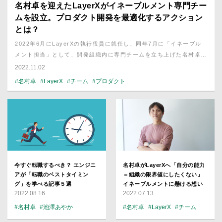
名村卓を迎えたLayerXがイネーブルメント専門チー
ムを設立。プロダクト開発を最適化するアクション
とは？
2022年6月にLayerXの執行役員に就任し、同年7月に「イネーブル
メント担当」として、開発組織内に専門チームを立ち上げた名村卓さ
ん。イネーブルメントとは、組織がスピーディーかつ継続的に成果を
2022.11.02
出すための仕組みづくりに用いられる概念だ。なぜ今新しい役割を担
#名村卓
#LayerX
#チーム
#プロダクト
うチームが求められているのか？ チームの存在意義と今後の展望に
ついて、同チーム所属の3人に話を聞いた。
今すぐ転職するべき？ エンジニ
名村卓がLayerXへ「自分の能力
アが「転職のベストタイミン
＝組織の限界値にしたくない」
グ」を学べる記事５選
イネーブルメントに懸ける想い
2022.08.16
2022.07.13
#名村卓
#池澤あやか
#名村卓
#LayerX
#チーム