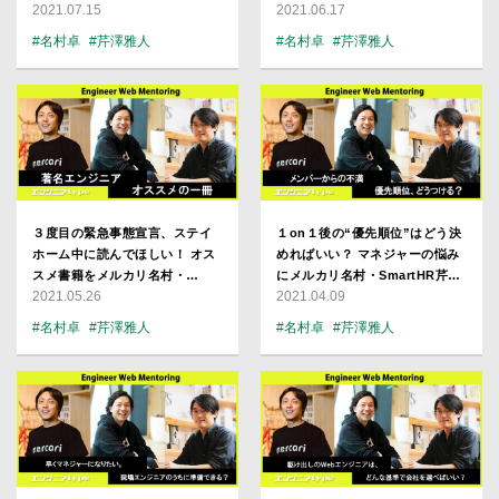
2021.07.15
2021.06.17
言
スマニューたいろーが25歳SEに
アドバイス
#名村卓
#芹澤雅人
#名村卓
#芹澤雅人
#スマートニュース
#スマートニュース
#SmartHR
#メルカリ
#SmartHR
#メルカリ
３度目の緊急事態宣言、ステイ
１on１後の“優先順位”はどう決
ホーム中に読んでほしい！ オス
めればいい？ マネジャーの悩み
スメ書籍をメルカリ名村・
にメルカリ名村・SmartHR芹
2021.05.26
2021.04.09
SmartHR芹澤・スマニューたい
澤・スマニューたいろーが回答
ろーが紹介
#名村卓
#芹澤雅人
#名村卓
#芹澤雅人
#スマートニュース
#スマートニュース
#SmartHR
#メルカリ
#SmartHR
#メルカリ