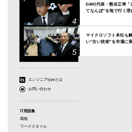
GMO代表・熊谷正寿「
てなんぼ”を地で行く理
マイクロソフト本社も解
い“古い技術”を市場に
エンジニアtypeとは
お問い合わせ
IT用語集
職種
ワークスタイル