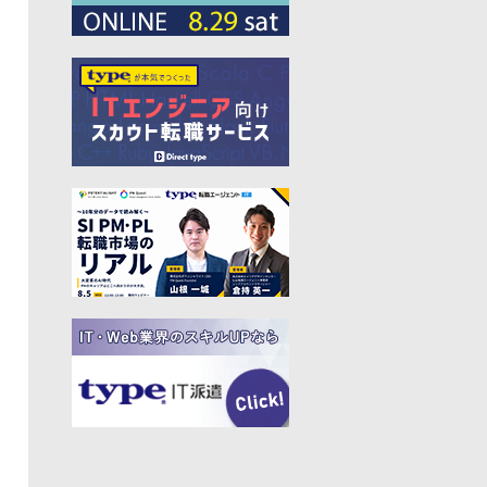
#プログラマー
#PdM
#藤倉成太
#松本勇気
#クラウド
#本
#DX
#SES
#まつもとゆきひろ
#PM
#EM
#牛尾剛
#キャディ
#ハードウエア
#SIer
#ZOZO
#マイクロソフト
#えふしん
#Sansan
#戸倉彩
#エネルギー
#エムスリー
#アプリ
#小城久美子
#フリーランス
#アジャイル
#モビリティー
#Web3
#岩瀬義昌
#コーディング
#DeNA
#10X
#中島聡
#Ruby
#MIXI
#未経験
#サイバーエージェント