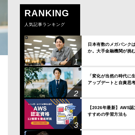
RANKING
人気記事ランキング
日本有数のメガバンクは、
か。大手金融機関が挑
「変化が当然の時代に
アップデートと自責思
【2026年最新】AWS
すすめの学習方法も