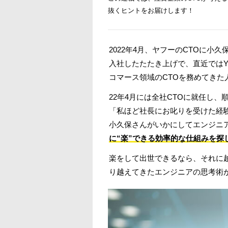
抜くヒントをお届けします！
2022年4月、ヤフーのCTOに
入社したたたき上げで、直近ではYa
コマース領域のCTOを務めてきた
22年4月には全社CTOに就任し
「私ほど社長にお叱りを受けた経
小久保さんがいかにしてエンジニ
に“楽”できる効率的な仕組みを探
楽をして出世できるなら、それに
り越えてきたエンジニアの思考術