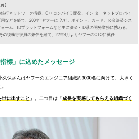
yj
）
rでの銀行ネットワーク構築、C++コンパイラ開発、イン ターネットプロバイ
用などを経て、2004年ヤフーに 入社。ポイント、カード、公金決済シス
ォーム、IDプラットフォームなど主に決済・ID系の開発業務に携わる。
し、その後執行役員の兼任を経て、22年4月よりヤフーのCTOに就任
い指標」に込めたメッセージ
小久保さんはヤフーのエンジニア組織約3000名に向けて、大きく
た。
を世に出すこと
」。二つ目は「
成長を実感してもらえる組織づく