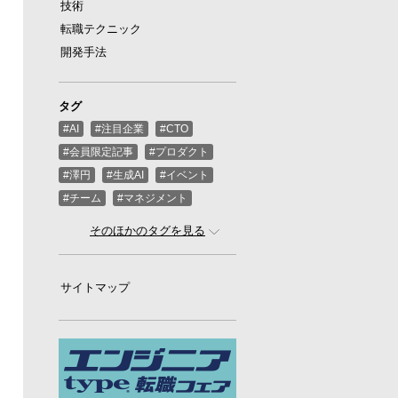
技術
転職テクニック
開発手法
タグ
#AI
#注目企業
#CTO
#会員限定記事
#プロダクト
#澤円
#生成AI
#イベント
#チーム
#マネジメント
#ばんくし（河合俊典）
#CEO
そのほかのタグを見る
#スタートアップ
#プログラミング
#グローバル
サイトマップ
#ゲーム
#ひろゆき
#お金
#駆け出し
#久松剛
#メルカリ
#LayerX
#ロボット
#インフラ
#PMO
#セキュリティー