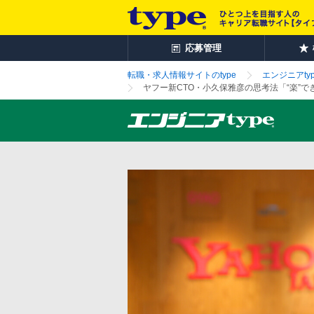
応募管理
転職・求人情報サイトのtype
エンジニアtyp
ヤフー新CTO・小久保雅彦の思考法「“楽”