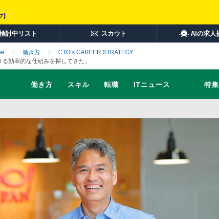
検討中リスト
スカウト
AIの求人
e
働き方
CTO’s CAREER STRATEGY
できる効率的な仕組みを探してきた」
働き方
スキル
転職
ITニュース
特集