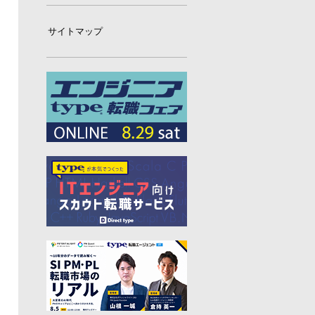
#プログラミング
#グローバル
サイトマップ
#ゲーム
#ひろゆき
#お金
#駆け出し
#久松剛
#メルカリ
#LayerX
#ロボット
#インフラ
#PMO
#セキュリティー
#プログラマー
#PdM
#藤倉成太
#松本勇気
#クラウド
#本
#DX
#SES
#まつもとゆきひろ
#PM
#EM
#牛尾剛
#キャディ
#ハードウエア
#SIer
#ZOZO
#マイクロソフト
#えふしん
#Sansan
#戸倉彩
#エネルギー
#エムスリー
#アプリ
#小城久美子