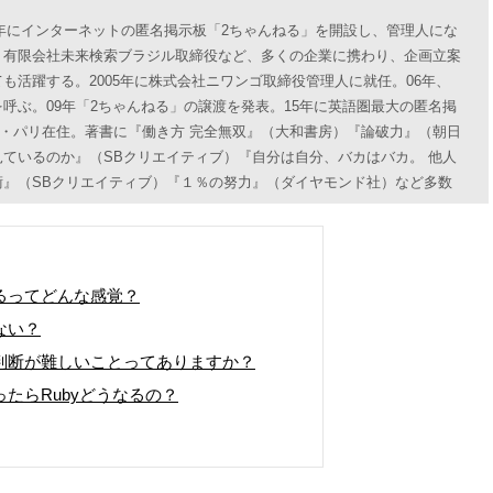
99年にインターネットの匿名掲示板「2ちゃんねる」を開設し、管理人にな
、有限会社未来検索ブラジル取締役など、多くの企業に携わり、企画立案
も活躍する。2005年に株式会社ニワンゴ取締役管理人に就任。06年、
呼ぶ。09年「2ちゃんねる」の譲渡を発表。15年に英語圏最大の匿名掲
ンス・パリ在住。著書に『働き方 完全無双』（大和書房）『論破力』（朝日
ているのか』（SBクリエイティブ）『自分は自分、バカはバカ。 他人
術』（SBクリエイティブ）『１％の努力』（ダイヤモンド社）など多数
るってどんな感覚？
ない？
判断が難しいことってありますか？
たらRubyどうなるの？