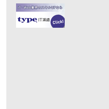
#フリーランス
#アジャイル
#モビリティー
#Web3
#岩瀬義昌
#コーディング
#DeNA
#10X
#中島聡
#Ruby
#MIXI
#未経験
#サイバーエージェント
#Google
#落合陽一
#ネットワーク
#プロフェッショナル
#VPoE
#受託
#増井雄一郎
#GMO
#広木大地
#伊藤淳一
#ベンチャー
#池澤あやか
#SmartHR
#ナル先生
#ChatGPT
#AWS
#さくらインターネット
#名村卓
#フルリモート
#LINEヤフー
#村上臣