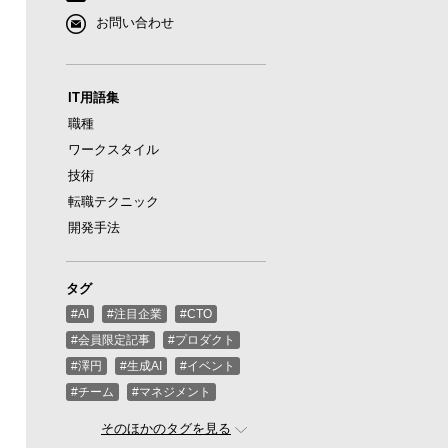
お問い合わせ
IT用語集
職種
ワークスタイル
技術
転職テクニック
開発手法
タグ
#AI
#注目企業
#CTO
#会員限定記事
#プロダクト
#澤円
#生成AI
#イベント
#チーム
#マネジメント
#ばんくし（河合俊典）
#CEO
そのほかのタグを見る
#スタートアップ