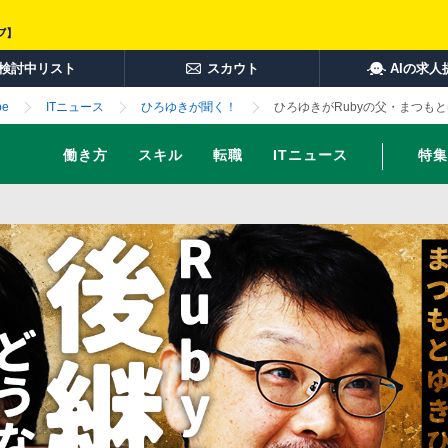
検討中リスト
スカウト
AIの求人
e
ITニュース
ひろゆきが聞く！
ひろゆきがRubyの父・まつも
働き方
スキル
転職
ITニュース
特集