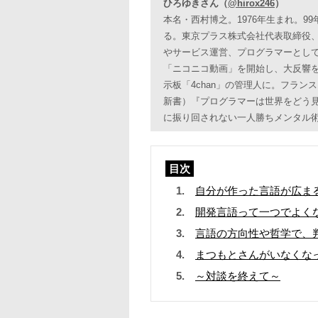
ひろゆきさん（
@hirox246
）
本名・西村博之。1976年生まれ。
る。東京プラス株式会社代表取締役
やサービス運営、プログラマーとして
「ニコニコ動画」を開始し、大反響を
示板「4chan」の管理人に。フラ
新書）『プログラマーは世界をどう見
に振り回されない一人勝ちメンタル
目次
自分が作った言語が広ま
開発言語って一つでよく
言語の方向性や哲学で、
まつもとさんがいなくなっ
～対談を終えて～