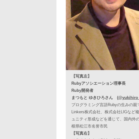
【写真左】
Rubyアソシエーション理事長
Ruby開発者
まつもと ゆきひろさん (
@yukihiro
プログラミング言語Rubyの生みの親
Linkers株式会社、株式会社LI
ュニティ形成などを通じて、国内外
根県松江市名誉市民
【写真右】