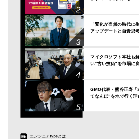
「変化が当然の時代に
アップデートと自責思
マイクロソフト本社も解
い“古い技術”を市場に
GMO代表・熊谷正寿「
てなんぼ”を地で行く理
エンジニアtypeとは