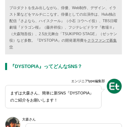
プロダクトを生み出しながら、俳優、Web制作、デザイン、イラ
スト業などをマルチにこなす。俳優としての出演作は、Hulu独占
配信『さよなら、ハイスクール』（小石 コウヘイ役）、TBS日曜
劇場『ドラゴン桜』（藤井祥役）、フジテレビドラマ『教場Ⅱ』
（大森翔吾役）、2.5次元舞台「TSUKIPRO STAGE」（ゼッケン
役）など多数。『DYSTOPIA』の開発運用費を
クラファンで募集
中
『DYSTOPIA』ってどんなSNS？
エンジニアtype編集部
まずは大森さん、簡単に新SNS『DYSTOPIA』
のご紹介をお願いします！
大森さん