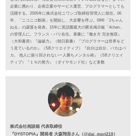
企業に携わり、企画立案やサービス運営、プログラマーとしても
活躍する。2005年に株式会社ニワンゴ取締役管理人に就任。06
年、「ニコニコ動画」を開始し、大反響を呼ぶ。09年「2ちゃん
ねる」の譲渡を発表。15年に英語圏最大の匿名掲示板「4chan」
の管理人に。フランス・パリ在住。著書に『働き方 完全無双』
（大和書房）『論破力』（朝日新書）『プログラマーは世界をど
う見ているのか』（SBクリエイティブ）『自分は自分、バカはバ
カ。 他人に振り回されない一人勝ちメンタル術』（SBクリエイ
ティブ）『１％の努力』（ダイヤモンド社）など多数
株式会社相談箱 代表取締役
『DYSTOPIA』開発者 大森翔吾さん（
@dai_mori219
）