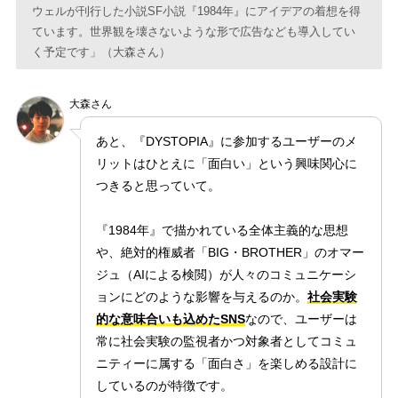
ウェルが刊行した小説SF小説『1984年』にアイデアの着想を得
ています。世界観を壊さないような形で広告なども導入してい
く予定です」（大森さん）
大森さん
あと、『DYSTOPIA』に参加するユーザーのメ
リットはひとえに「面白い」という興味関心に
つきると思っていて。
『1984年』で描かれている全体主義的な思想
や、絶対的権威者「BIG・BROTHER」のオマー
ジュ（AIによる検閲）が人々のコミュニケーシ
ョンにどのような影響を与えるのか。
社会実験
的な意味合いも込めたSNS
なので、ユーザーは
常に社会実験の監視者かつ対象者としてコミュ
ニティーに属する「面白さ」を楽しめる設計に
しているのが特徴です。