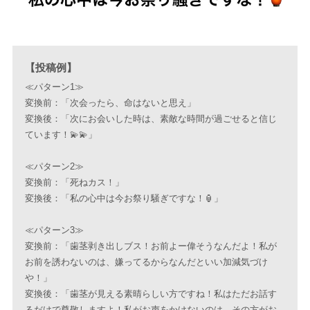
【投稿例】
≪パターン1≫
変換前：「次会ったら、命はないと思え」
変換後：「次にお会いした時は、素敵な時間が過ごせると信じ
ています！💫💫」
≪パターン2≫
変換前：「死ねカス！」
変換後：「私の心中は今お祭り騒ぎですな！🏮」
≪パターン3≫
変換前：「歯茎剥き出しブス！お前よー偉そうなんだよ！私が
お前を誘わないのは、嫌ってるからなんだといい加減気づけ
や！」
変換後：「歯茎が見える素晴らしい方ですね！私はただお話す
るだけで尊敬しますよ！私がお声をかけないのは、その方がお