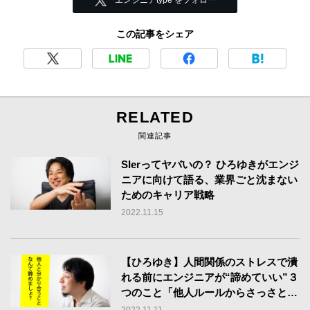
この記事をシェア
RELATED
関連記事
SIerってヤバいの？ ひろゆきがエンジ
ニアに向けて語る、業界ごと沈まない
ためのキャリア戦略
2022.11.15
【ひろゆき】人間関係のストレスで潰
れる前にエンジニアが“諦めていい”３
つのこと「他人ルールからさっさと降
りて、自分ルールで生きればいい」
2022.11.11