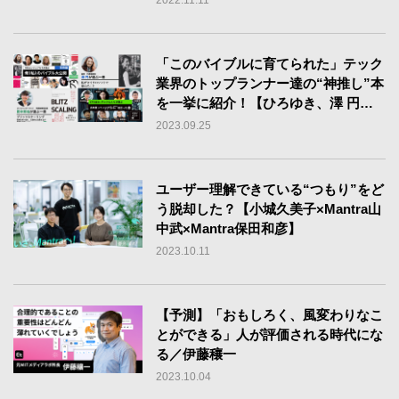
「このバイブルに育てられた」テック
業界のトップランナー達の“神推し”本
を一挙に紹介！【ひろゆき、澤 円、
LayerX松本勇気ほか】
2023.09.25
ユーザー理解できている“つもり”をど
う脱却した？【小城久美子×Mantra山
中武×Mantra保田和彦】
2023.10.11
【予測】「おもしろく、風変わりなこ
とができる」人が評価される時代にな
る／伊藤穰一
2023.10.04