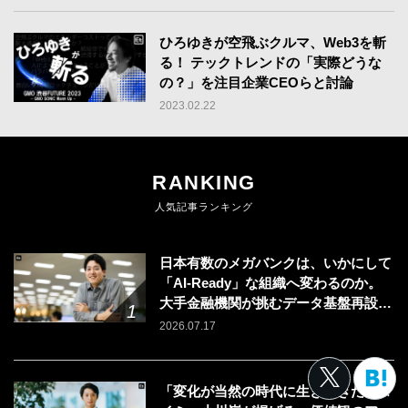
ひろゆきが空飛ぶクルマ、Web3を斬
る！ テックトレンドの「実際どうな
の？」を注目企業CEOらと討論
2023.02.22
RANKING
人気記事ランキング
日本有数のメガバンクは、いかにして
「AI-Ready」な組織へ変わるのか。
大手金融機関が挑むデータ基盤再設計
のリアル
2026.07.17
「変化が当然の時代に生きてきた」タ