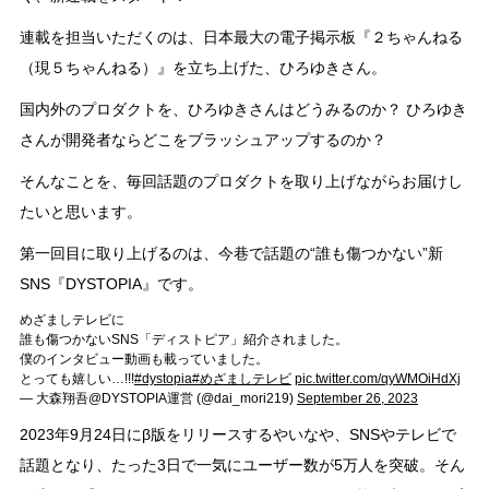
連載を担当いただくのは、日本最大の電子掲示板『２ちゃんねる
（現５ちゃんねる）』を立ち上げた、ひろゆきさん。
国内外のプロダクトを、ひろゆきさんはどうみるのか？ ひろゆき
さんが開発者ならどこをブラッシュアップするのか？
そんなことを、毎回話題のプロダクトを取り上げながらお届けし
たいと思います。
第一回目に取り上げるのは、今巷で話題の“誰も傷つかない”新
SNS『DYSTOPIA』です。
めざましテレビに
誰も傷つかないSNS「ディストピア」紹介されました。
僕のインタビュー動画も載っていました。
とっても嬉しい…!!!
#dystopia
#めざましテレビ
pic.twitter.com/qyWMOiHdXj
— 大森翔吾@DYSTOPIA運営 (@dai_mori219)
September 26, 2023
2023年9月24日にβ版をリリースするやいなや、SNSやテレビで
話題となり、たった3日で一気にユーザー数が5万人を突破。そん