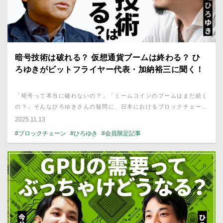
暗号技術は破れる？ 仮想通貨ブームは終わる？ ひ
ろゆきがビットフライヤー代表・加納裕三に聞く！
「暗号って本当に破れないの？」「ミームコインのブームはまだ続く
の？」そんなひろゆきさんの疑問に、日本におけるブロックチェーン
の第一人者、ビットフライヤー代表・加納裕三さんに答えてもらいま
2025.11.13
した。E2EE、量子コンピュータ、ブロックチェーンの未来にも触れ
#ブロックチェーン
#ひろゆき
#会員限定記事
られています。