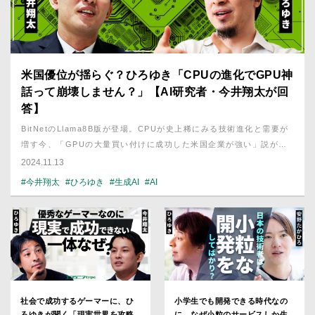
米国優位が揺らぐ？ひろゆき「CPUの進化でGPU神
話って崩壊しません？」【AI研究者・今井翔太が回
答】
BitNetのLlama8B版が登場。CPUが史上稀にみる技術進化と需要が
増す今、「GPUの大量買い付けに成功した米国企業が強い」説が近
く崩壊するのではないか？と言うひろゆきさん。その疑問に、ベスト
2024.11.13
セラー書籍『生成AIで世界はこう変わる』著者でAI研究者の今井翔
#今井翔太
#ひろゆき
#生成AI
#AI
太さんが答えました。
社会で成功するゲーマーに、ひ
小学生でも開発できる時代なの
ろゆきが聞く「現実世界を攻略
に、なぜ小粒のサービスしか生