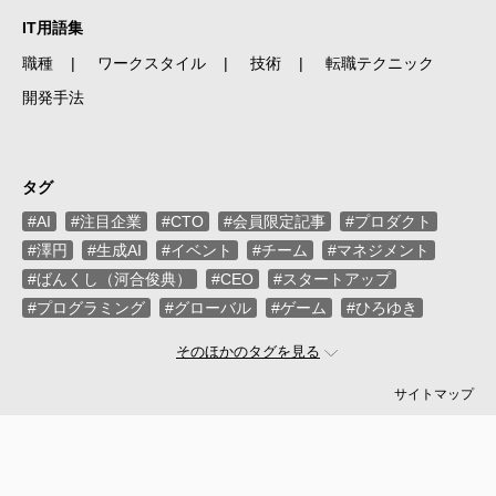
IT用語集
職種
ワークスタイル
技術
転職テクニック
開発手法
タグ
#AI
#注目企業
#CTO
#会員限定記事
#プロダクト
#澤円
#生成AI
#イベント
#チーム
#マネジメント
#ばんくし（河合俊典）
#CEO
#スタートアップ
#プログラミング
#グローバル
#ゲーム
#ひろゆき
#お金
#駆け出し
#久松剛
#メルカリ
#LayerX
そのほかのタグを見る
#ロボット
#インフラ
#PMO
#セキュリティー
#プログラマー
#PdM
#藤倉成太
#松本勇気
サイトマップ
#クラウド
#本
#DX
#SES
#まつもとゆきひろ
#PM
#EM
#牛尾剛
#キャディ
#ハードウエア
#SIer
#ZOZO
#マイクロソフト
#えふしん
#Sansan