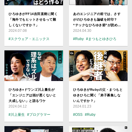
ひろゆきがFF14吉田直樹に聞く
あのエンジニアの前では、さす
「海外でもヒットさせるって難
がのひろゆきも論破を封印？
しくないですか？」
“テックなひろゆき節”が読める
2024.07.08
2024.04.30
記事4選
#スクウェア・エニックス
#Ruby
#まつもとゆきひろ
#プログラマー
#ひろゆき
#ひろゆき
#プロダクト
#ゲーム
ひろゆき×ドワンゴ川上量生が
ひろゆきがRubyの父・まつもと
「エンジニアは頭が悪くないと
ゆきひろに聞く「弟子募集しな
大成しない」と語るワケ
いんですか？」
2024.04.12
2024.01.23
#川上量生
#プログラマー
#OSS
#Ruby
#ひろゆき
#ゲーム
#まつもとゆきひろ
#ひろゆき