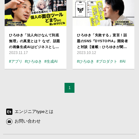
ひろゆき「法人向けなんて到底
ひろゆき「失敗する」宣言！話
無理」の真意とは？ なぜ、話題
題のSNS『DYSTOPIA』開発者
の画像生成AIはビジネスとして
と対談【連載：ひろゆきが聞
2023.11.17
2023.10.12
成立しないのか
く！】
#アプリ
#ひろゆき
#生成AI
#ひろゆき
#プロダクト
#AI
#プロダクト
1
エンジニアtypeとは
お問い合わせ