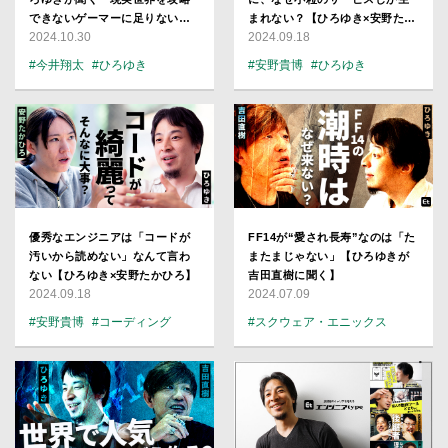
できないゲーマーに足りないも
まれない？【ひろゆき×安野たか
2024.10.30
2024.09.18
のって何すか？」
ひろ】
#今井翔太
#ひろゆき
#安野貴博
#ひろゆき
#ゲーム
#生成AI
#AI
#プログラミング
#生成AI
#プロダクト
優秀なエンジニアは「コードが
FF14が“愛され長寿”なのは「た
汚いから読めない」なんて言わ
またまじゃない」【ひろゆきが
ない【ひろゆき×安野たかひろ】
吉田直樹に聞く】
2024.09.18
2024.07.09
#安野貴博
#コーディング
#スクウェア・エニックス
#ひろゆき
#生成AI
#AI
#プログラマー
#ひろゆき
#ゲーム