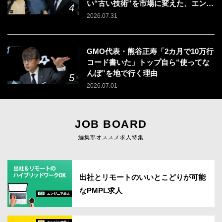
い“古い技術”を市場に変えた、エンジ
ニアの「戦う場所」の選び方
2026.07.31
GMO代表・熊谷正寿「2カ月で10万行
コード書いた」トップ自ら“使ってな
んぼ”を地で行く理由
2026.07.01
JOB BOARD
編集部オススメ求人特集
出社とリモートのいいとこどりが可能
なPMPL求人