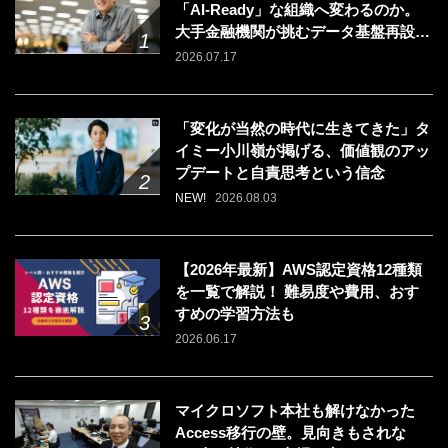
「AI-Ready」な組織へ変わるのか。
大手金融機関が挑むデータ基盤再設計
のリアル
2026.07.17
「変化が当然の時代に生きてきた」タ
イミー小川嶺が掲げる、価値観のアッ
プデートと自責思考という信念
NEW!
2026.08.03
【2026年最新】AWS認定資格12種類
を一覧で解説！ 難易度や費用、おす
すめの学習方法も
2026.06.17
マイクロソフト本社も解けなかった
Access移行の壁。見向きもされな