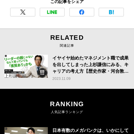
この記事をシェア
RELATED
関連記事
イヤイヤ始めたマネジメント職で成果
を出してしまった上杉謙信にみる、キ
ャリアの考え方【歴史作家・河合敦が
解説】
2023.11.09
RANKING
人気記事ランキング
日本有数のメガバンクは、いかにして