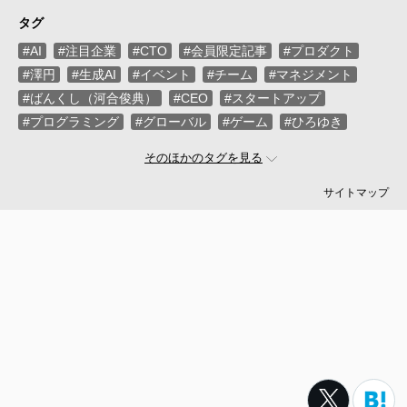
タグ
#AI
#注目企業
#CTO
#会員限定記事
#プロダクト
#澤円
#生成AI
#イベント
#チーム
#マネジメント
#ばんくし（河合俊典）
#CEO
#スタートアップ
#プログラミング
#グローバル
#ゲーム
#ひろゆき
#お金
#駆け出し
#久松剛
#メルカリ
#LayerX
そのほかのタグを見る
#ロボット
#インフラ
#PMO
#セキュリティー
#プログラマー
#PdM
#藤倉成太
#松本勇気
サイトマップ
#クラウド
#本
#DX
#SES
#まつもとゆきひろ
#PM
#EM
#牛尾剛
#キャディ
#ハードウエア
#SIer
#ZOZO
#マイクロソフト
#えふしん
#Sansan
#戸倉彩
#エネルギー
#エムスリー
#アプリ
#小城久美子
#フリーランス
#アジャイル
#モビリティー
#Web3
#岩瀬義昌
#コーディング
#DeNA
#10X
#中島聡
#Ruby
#MIXI
#未経験
#サイバーエージェント
#Google
#落合陽一
#ネットワーク
#プロフェッショナル
#VPoE
#受託