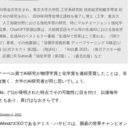
、石川県金沢市生まれ。東京大学大学院 工学系研究科 技術経営戦略学専攻 松
てAIの研究を行い、2024年同専攻博士課程を修了し博士（工学、東京大
。人工知能分野における強化学習の研究、特にマルチエージェント強化学
従事。ChatGPT登場以降は、大規模言語モデル等の生成AIにおける強化学
興味。生成AIのベストセラー書籍『生成AIで世界はこう変わる』（SBク
ブ）著者。その他書籍に『深層学習教科書 ディープラーニング G検定(ジ
)公式テキスト 第2版』（翔泳社）、『AI白書 2022』（角川アスキー総
訳書にR.Sutton著『強化学習（第2版）』（森北出版）など
年のノーベル賞でAI研究が物理学賞と化学賞を連続受賞したことは、非
無く、大半のAI研究者が同じ思いでしょう。
old』(*1)が発明された時点でその可能性に目を付け、以後毎年
たこともあり、喜びはなおさらです。
October 3, 2022
eepMindのCEOであるデミス・ハサビスは、囲碁の世界チャンピオン