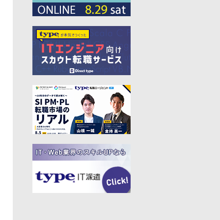
#プログラマー
#PdM
#藤倉成太
#松本勇気
#クラウド
#本
#DX
#SES
#まつもとゆきひろ
#PM
#EM
#牛尾剛
#キャディ
#ハードウエア
#SIer
#ZOZO
#マイクロソフト
#えふしん
#Sansan
#戸倉彩
#エネルギー
#エムスリー
#アプリ
#小城久美子
#フリーランス
#アジャイル
#モビリティー
#Web3
#岩瀬義昌
#コーディング
#DeNA
#10X
#中島聡
#Ruby
#MIXI
#未経験
#サイバーエージェント