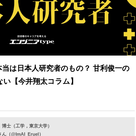
本当は日本人研究者のもの？ 甘利俊一の
ない【今井翔太コラム】
者，博士（工学，東京大学）
さん（
@ImAI_Eruel
）