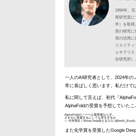
1994年
尾研究室に
学）を取得
習の研究に
習の活用に
リエイティ
ェネラリスト
合研究所）、
一人のAI研究者として、2024
常に喜ばしく思います。私だけでは
私に関して言えば、初代『AlphaF
AlphaFoldの受賞を予想してい
AlphaFoldのノーベル賞受賞ならず…
さすがに受賞するにしても早すぎるか
— 今井翔太 / Shota Imai@えるエル (@ImAI_Eruel)
また化学賞を受賞したGoogle D