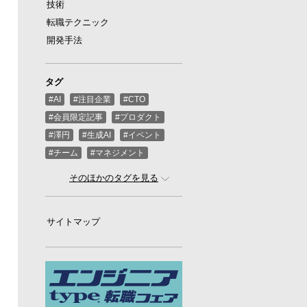
技術
転職テクニック
開発手法
タグ
#AI
#注目企業
#CTO
#会員限定記事
#プロダクト
#澤円
#生成AI
#イベント
#チーム
#マネジメント
#ばんくし（河合俊典）
#CEO
そのほかのタグを見る
#スタートアップ
#プログラミング
#グローバル
サイトマップ
#ゲーム
#ひろゆき
#お金
#駆け出し
#久松剛
#メルカリ
#LayerX
#ロボット
#インフラ
#PMO
#セキュリティー