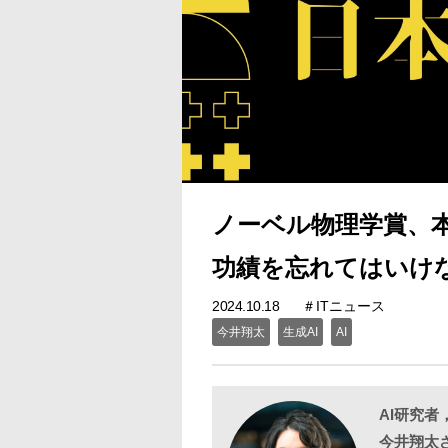
ノーベル物理学賞、
功績を忘れてはいけ
2024.10.18
ITニュース
今井翔太
生成AI
AI
AI研究
今井翔太