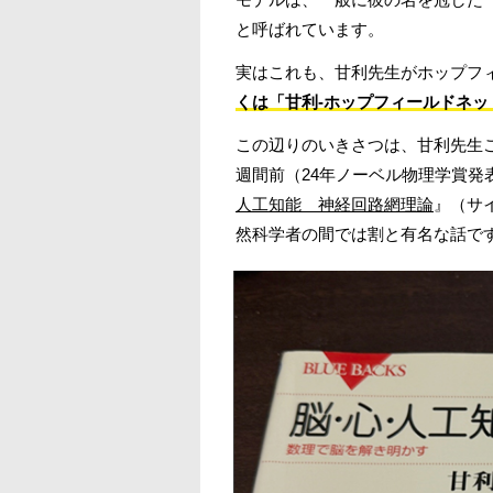
と呼ばれています。
実はこれも、甘利先生がホップフィ
くは「甘利-ホップフィールドネッ
この辺りのいきさつは、甘利先生
週間前（24年ノーベル物理学賞発
人工知能 神経回路網理論
』（‎
然科学者の間では割と有名な話で