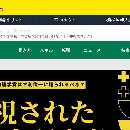
検討中リスト
スカウト
AIの求人
e
ITニュース
の？ 甘利俊一の功績を忘れてはいけない【今井翔太コラム】
働き方
スキル
転職
ITニュース
特集