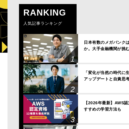
RANKING
人気記事ランキング
日本有数のメガバンクは、
か。大手金融機関が挑
「変化が当然の時代に
アップデートと自責思
【2026年最新】AWS
すすめの学習方法も