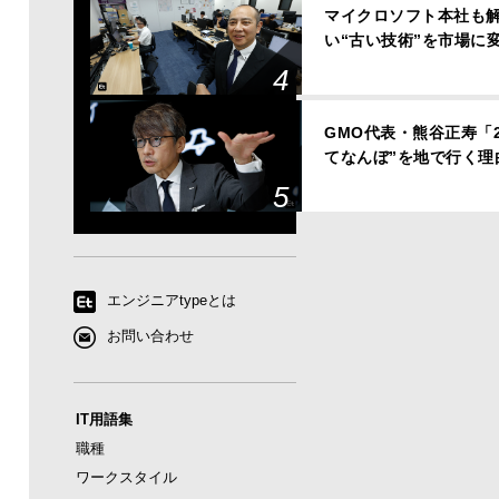
マイクロソフト本社も解
い“古い技術”を市場に
GMO代表・熊谷正寿「
てなんぼ”を地で行く理
エンジニアtypeとは
お問い合わせ
IT用語集
職種
ワークスタイル