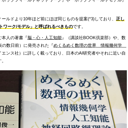
ールドより10年ほど前にほぼ同じものを提案(*3)しており、
正し
トワーク/モデル」と呼ばれるべきもの
です。
ご本人の著書『
脳・心・人工知能
』（講談社BOOK倶楽部）や、数
表の数日前）に発売された『
めくるめく数理の世界 情報幾何学
サイエンス社）に詳しく載っており、日本のAI研究者やそれに近い自
す。