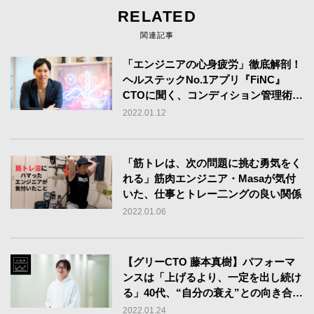
RELATED
関連記事
「エンジニアの心身疲労」徹底解剖！
ヘルステックNo.1アプリ『FiNC』
CTOに聞く、コンディション管理術
【専門家監修】
2022.01.12
「筋トレは、次の問題に挑む勇気をく
れる」筋肉エンジニア・Masaが気付
いた、仕事とトレー二ングの良い関係
2022.01.06
【グリーCTO 藤本真樹】パフォーマ
ンスは「上げるより、一定を出し続け
る」40代、“自分の衰え”との向き合い
方
2022.01.24