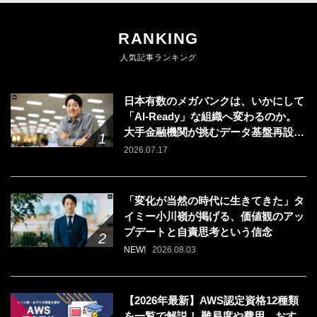
RANKING
人気記事ランキング
日本有数のメガバンクは、いかにして
「AI-Ready」な組織へ変わるのか。
大手金融機関が挑むデータ基盤再設計
のリアル
2026.07.17
「変化が当然の時代に生きてきた」タ
イミー小川嶺が掲げる、価値観のアッ
プデートと自責思考という信念
NEW!
2026.08.03
【2026年最新】AWS認定資格12種類
を一覧で解説！ 難易度や費用、おす