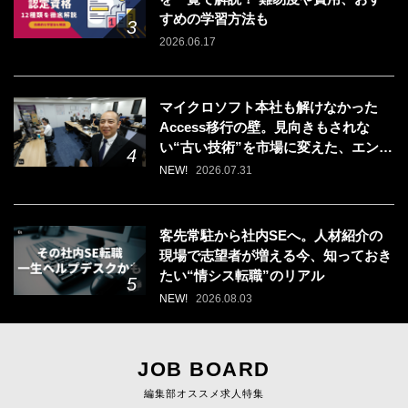
すめの学習方法も
2026.06.17
マイクロソフト本社も解けなかった
Access移行の壁。見向きもされな
い“古い技術”を市場に変えた、エンジ
ニアの「戦う場所」の選び方
NEW!
2026.07.31
客先常駐から社内SEへ。人材紹介の
現場で志望者が増える今、知っておき
たい“情シス転職”のリアル
NEW!
2026.08.03
JOB BOARD
編集部オススメ求人特集