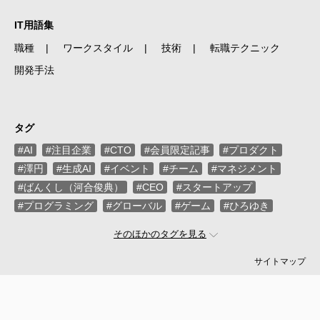
IT用語集
職種
ワークスタイル
技術
転職テクニック
開発手法
タグ
#AI
#注目企業
#CTO
#会員限定記事
#プロダクト
#澤円
#生成AI
#イベント
#チーム
#マネジメント
#ばんくし（河合俊典）
#CEO
#スタートアップ
#プログラミング
#グローバル
#ゲーム
#ひろゆき
#お金
#駆け出し
#久松剛
#メルカリ
#LayerX
そのほかのタグを見る
#ロボット
#インフラ
#PMO
#セキュリティー
#プログラマー
#PdM
#藤倉成太
#松本勇気
サイトマップ
#クラウド
#本
#DX
#SES
#まつもとゆきひろ
#PM
#EM
#牛尾剛
#キャディ
#ハードウエア
#SIer
#ZOZO
#マイクロソフト
#えふしん
#Sansan