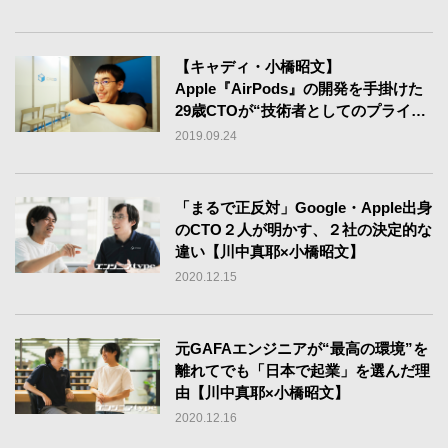
【キャディ・小橋昭文】
Apple『AirPods』の開発を手掛けた
29歳CTOが“技術者としてのプライ
ド”にこだわる理由
2019.09.24
「まるで正反対」Google・Apple出身
のCTO２人が明かす、２社の決定的な
違い【川中真耶×小橋昭文】
2020.12.15
元GAFAエンジニアが“最高の環境”を
離れてでも「日本で起業」を選んだ理
由【川中真耶×小橋昭文】
2020.12.16