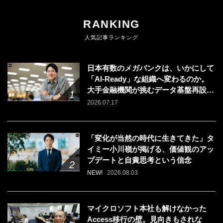
RANKING
人気記事ランキング
日本有数のメガバンクは、いかにして
「AI-Ready」な組織へ変わるのか。
大手金融機関が挑むデータ基盤再設計
のリアル
2026.07.17
「変化が当然の時代に生きてきた」タ
イミー小川嶺が掲げる、価値観のアッ
プデートと自責思考という信念
NEW!
2026.08.03
マイクロソフト本社も解けなかった
Access移行の壁。見向きもされな