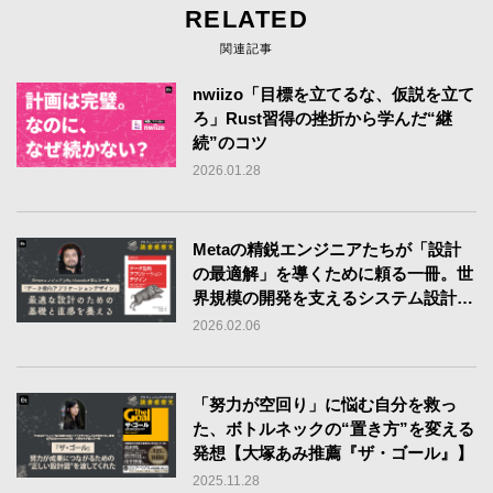
RELATED
関連記事
nwiizo「目標を立てるな、仮説を立て
ろ」Rust習得の挫折から学んだ“継
続”のコツ
2026.01.28
Metaの精鋭エンジニアたちが「設計
の最適解」を導くために頼る一冊。世
界規模の開発を支えるシステム設計の
バイブル
2026.02.06
「努力が空回り」に悩む自分を救っ
た、ボトルネックの“置き方”を変える
発想【大塚あみ推薦『ザ・ゴール』】
2025.11.28