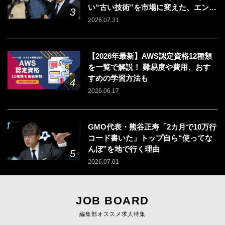
い“古い技術”を市場に変えた、エンジ
ニアの「戦う場所」の選び方
2026.07.31
【2026年最新】AWS認定資格12種類
を一覧で解説！ 難易度や費用、おす
すめの学習方法も
2026.06.17
GMO代表・熊谷正寿「2カ月で10万行
コード書いた」トップ自ら“使ってな
んぼ”を地で行く理由
2026.07.01
JOB BOARD
編集部オススメ求人特集