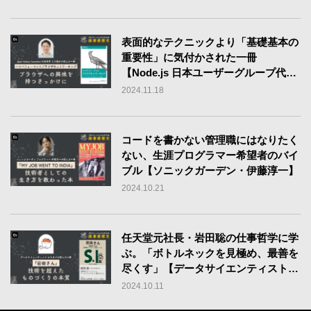
表面的なテクニックより「基礎基本の
重要性」に気付かされた一冊
【Node.js 日本ユーザーグループ代
表・古川陽介】
2024.11.18
コードを書かない管理職にはなりたく
ない、生涯プログラマー希望者のバイ
ブル【ソニックガーデン・伊藤淳一】
2024.10.21
任天堂元社長・岩田聡の仕事哲学に学
ぶ。「ボトルネックを見極め、最善を
尽くす」【データサイエンティスト・
からあげ】
2024.10.11