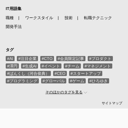
IT用語集
職種
ワークスタイル
技術
転職テクニック
開発手法
タグ
#AI
#注目企業
#CTO
#会員限定記事
#プロダクト
#澤円
#生成AI
#イベント
#チーム
#マネジメント
#ばんくし（河合俊典）
#CEO
#スタートアップ
#プログラミング
#グローバル
#ゲーム
#ひろゆき
#お金
#駆け出し
#久松剛
#メルカリ
#LayerX
そのほかのタグを見る
#ロボット
#インフラ
#PMO
#セキュリティー
#プログラマー
#PdM
#藤倉成太
#松本勇気
サイトマップ
#クラウド
#本
#DX
#SES
#まつもとゆきひろ
#PM
#EM
#牛尾剛
#キャディ
#ハードウエア
#SIer
#ZOZO
#マイクロソフト
#えふしん
#Sansan