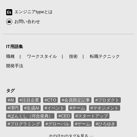
エンジニアtypeとは
お問い合わせ
IT用語集
職種
ワークスタイル
技術
転職テクニック
開発手法
タグ
#AI
#注目企業
#CTO
#会員限定記事
#プロダクト
#澤円
#生成AI
#イベント
#チーム
#マネジメント
#ばんくし（河合俊典）
#CEO
#スタートアップ
#プログラミング
#グローバル
#ゲーム
#ひろゆき
#お金
#駆け出し
#久松剛
#メルカリ
#LayerX
そのほかのタグを見る