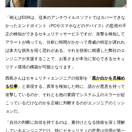
「例えばEDRは、従来のアンチウイルスソフトではカバーできな
かったエンドポイント（PCやスマホなどのデバイス）の監視や不
正の検知ができるセキュリティサービスですが、攻撃を検知して
アラートが鳴っても、分析に時間がかかって脅威の特定が遅れれ
ば多大な損失を招く恐れがある。それを技術に精通した弊社のエ
ンジニアが支援することで、お客さまが本当に安心できるセキュ
リティ環境の構築が可能となります」
西島さんはセキュリティエンジニアの役割を「
黒か白かを見極め
る仕事
」と表現する。異常を検知した時に、誰かが悪意を持って
攻撃しているのか、それとも他の要因でシステム上のエラーが起
こっているだけなのかを正確に判断するのがエンジニアのミッシ
ョンだ。
「自分の判断に自信を持てるのは、裏付けとなる技術を深く理解
しているエンジニアだけ。特にセキュリティの世界は信用が第一