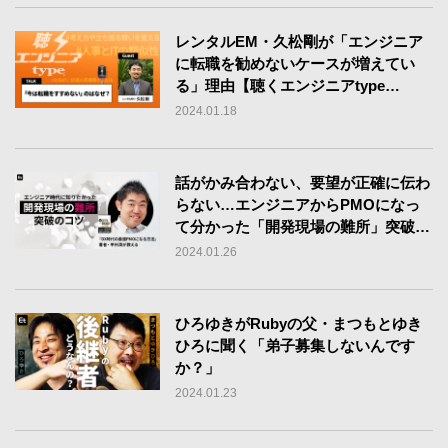
レンタルEM・久松剛が「エンジニア
に転職を勧めないケースが増えてい
る」理由【聴くエンジニアtype
Vol.43】
2024.01.18
話がかみ合わない、要望が正確に伝わ
らない…エンジニアからPMOになっ
て分かった「開発現場の難所」突破法
を発信したい【連載Vol.1】
2024.01.26
ひろゆきがRubyの父・まつもとゆき
ひろに聞く「弟子募集しないんです
か？」
2024.01.23