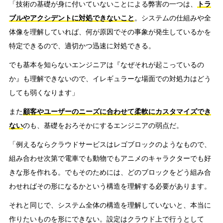
「技術の基礎が身に付いていないことによる弊害の一つは、
トラ
ブルやアクシデントに対処できないこと
。システムの仕組みや全
体像を理解していれば、何が原因でその事象が発生しているかを
特定できるので、適切かつ迅速に対処できる。
でも基本を知らないエンジニアは『なぜそれが起こっているの
か』も理解できないので、イレギュラーな場面での対処力はどう
しても弱くなります」
また
顧客やユーザーのニーズに合わせて柔軟にカスタマイズでき
ない
のも、基礎をおろそかにするエンジニアの弱点だ。
「例えるならクラウドサービスはレゴブロックのようなもので、
組み合わせ次第で電車でも動物でもアニメのキャラクターでも好
きな形を作れる。でもそのためには、どのブロックをどう組み合
わせればその形になるかという構造を理解する必要があります。
それと同じで、システム全体の構造を理解していないと、本当に
作りたいものを形にできない。設定はクラウド上で行うとして