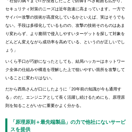
「社会の隅々までITが浸透したことで防御すべき範囲も広がり、
セキュリティ対策のニーズは近年急速に高まっています。一方で
サイバー攻撃の技術が高度化しているかといえば、実はそうでも
ない。手段は多様化しているものの、攻撃の技術そのものはあま
り変わらず、より脆弱で侵入しやすいターゲットを探して対象を
どんどん変えながら成功率を高めている、というのが正しいでし
ょう」
いくら手口が巧妙になったとしても、結局ハッカーはネットワー
ク全体の仕組みや構造を理解した上で狙いやすい箇所を攻撃して
いることに変わりはない。
だから西島さんが口にしたように「20年前の知識が今も通用す
る」のだ。エンジニアとして長く活躍し続けるためにも、原理原
則を知ることがいかに重要かよく分かる。
「原理原則＋最先端製品」の力で他社にないサービ
スを提供