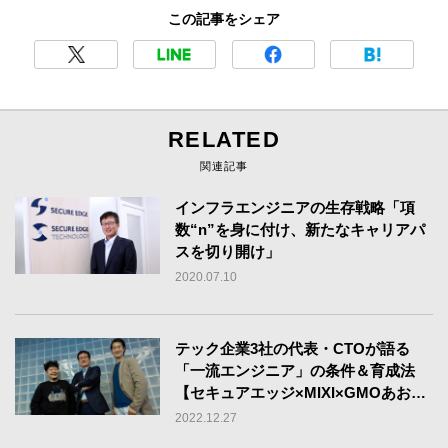
この記事をシェア
RELATED
関連記事
インフラエンジニアの生存戦略「項
数“n”を身に付け、新たなキャリアパ
スを切り開け」
2020.07.10
テック企業3社の代表・CTOが語る
「一流エンジニア」の条件＆育成法
【セキュアエッジ×MIXI×GMOあおぞ
らネット銀行】
2022.12.27