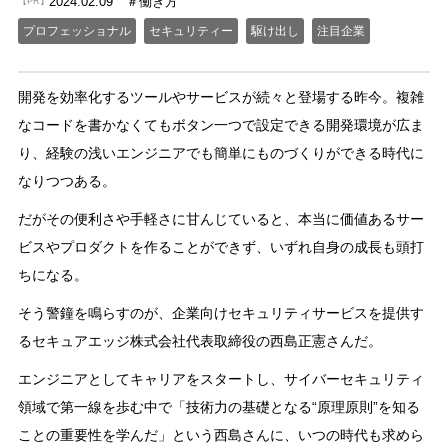
2024.02.09
働き方
【PR】
プロフェッショナル
セキュリティー
駆け出し
注目企業
開発を効率化するツールやサービスが続々と登場する昨今。複雑
なコードを書かなくてもボタン一つで設定できる開発環境が広ま
り、経験の浅いエンジニアでも簡単にものづくりができる時代に
なりつつある。
だがその便利さや手軽さに甘んじていると、本当に価値あるサー
ビスやプロダクトを作ることができず、いずれ自身の成長も頭打
ちになる。
そう警鐘を鳴らすのが、企業向けセキュリティサービスを提供す
るセキュアエッジ株式会社代表取締役の西島正憲さんだ。
エンジニアとしてキャリアをスタートし、サイバーセキュリティ
領域で第一線を歩む中で「技術力の基礎となる“原理原則”を知る
ことの重要性を学んだ」という西島さんに、いつの時代も求めら