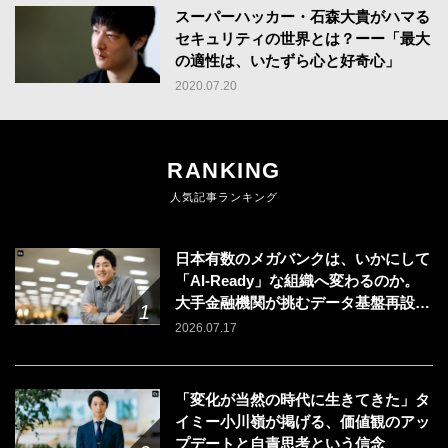
スーパーハッカー・石森大貴がハマる
セキュリティの世界とは？ーー「最大
の適性は、いたずら心と好奇心」
2020.07.20
RANKING
人気記事ランキング
日本有数のメガバンクは、いかにして
「AI-Ready」な組織へ変わるのか。
大手金融機関が挑むデータ基盤再設計
のリアル
2026.07.17
「変化が当然の時代に生きてきた」タ
イミー小川嶺が掲げる、価値観のアッ
プデートと自責思考という信念