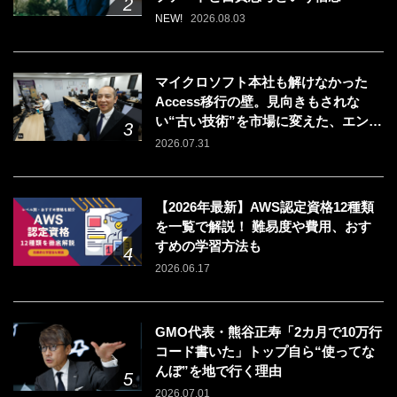
NEW!
2026.08.03
マイクロソフト本社も解けなかった
Access移行の壁。見向きもされな
い“古い技術”を市場に変えた、エンジ
ニアの「戦う場所」の選び方
2026.07.31
【2026年最新】AWS認定資格12種類
を一覧で解説！ 難易度や費用、おす
すめの学習方法も
2026.06.17
GMO代表・熊谷正寿「2カ月で10万行
コード書いた」トップ自ら“使ってな
んぼ”を地で行く理由
2026.07.01