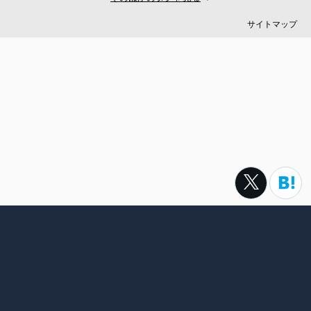
#ロボット
#インフラ
#PMO
#セキュリティー
#プログラマー
#PdM
#藤倉成太
#松本勇気
サイトマップ
#クラウド
#本
#DX
#SES
#まつもとゆきひろ
#PM
#EM
#牛尾剛
#キャディ
#ハードウエア
#SIer
#ZOZO
#マイクロソフト
#えふしん
#Sansan
#戸倉彩
#エネルギー
#エムスリー
#アプリ
#小城久美子
#フリーランス
#アジャイル
#モビリティー
#Web3
#岩瀬義昌
#コーディング
#DeNA
#10X
#中島聡
#Ruby
#MIXI
#未経験
#サイバーエージェント
#Google
#落合陽一
#ネットワーク
#プロフェッショナル
#VPoE
#受託
#増井雄一郎
#GMO
#広木大地
#伊藤淳一
#ベンチャー
#池澤あやか
#SmartHR
#ナル先生
転職サイトtypeは株式会社キャリアデザインセンターによって運
#ChatGPT
#AWS
#さくらインターネット
#名村卓
営されています。
#フルリモート
#LINEヤフー
#村上臣
#スポーツ
#ヤフー
#IBM
#スクウェア・エニックス
#ゆめみ
#スマートニュース
#今井翔太
#サーバー
#新卒