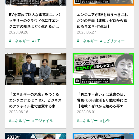
EVを束ねて巨大な蓄電池に。バ
エンジニアがEVを買うべきこれ
ッテリーのクラウド化にITエン
だけの理由【連載：ゼロから始
ジニアの知見はどう生きるか
める再エネ×IT生活】
2023.09.26
2023.06.27
【連載：ゼロから始める再エネ
×IT生活】
#エネルギー
#IoT
#エネルギー
#モビリティー
#ハードウエア
#クラウド
#CTO
#CTO
「エネルギーの未来」をつくる
「再エネ＝高い」は過去の話。
エンジニアとは？ DX、ビジネス
電気代０円生活も可能な時代に
のアジャイル化で激変する東電
【連載：ゼロから始める再エネ
2023.06.16
2023.06.01
グループの実態【テプコシステ
×IT生活】
ムズ】
#エネルギー
#アジャイル
#エネルギー
#お金
#DX
#注目企業