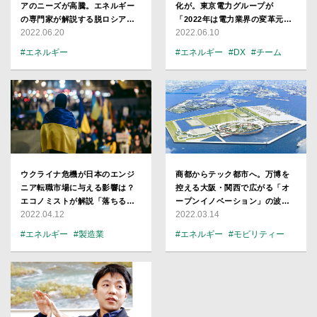
アのニーズが高騰。エネルギー
化が。東京電力グループが
の専門家が解説する脱ロシア依
「2022年は電力業界の変革元
2022.06.20
2022.06.10
存で注目される新テクノロジー
年」と語る理由
#エネルギー
#エネルギー
#DX
#チーム
#注目企業
ウクライナ危機が日本のエンジ
商都からテック都市へ。万博を
ニア転職市場に与える影響は？
控える大阪・関西で広がる「オ
エコノミストが解説「落ちる・
ープンイノベーション」の波と
2022.04.12
2022.03.14
伸びる業界」【崔 真淑】
は【Hack Osaka 2022レポー
ト】
#エネルギー
#製造業
#エネルギー
#モビリティー
#イベント