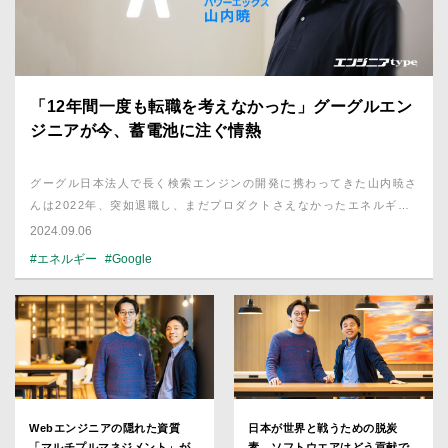
「12年間一度も転職を考えなかった」グーグルエン
ジニアが今、蓄電池に注ぐ情熱
グーグル日本法人で長く検索エンジンの開発に携わってきた山内暁さ
んは2022年、突如退職し、まだプロダクトさえなかったエネルギー
領域のスタートアップ・パワーエックスに一号エンジニアとしてジョ
2024.09.06
イン。以来、ソフトウエア開発部門のトップとして、大型蓄電池の製
#エネルギー
#Google
造・出荷、法人向けの電力供給、EV充電ステーション、電気運搬船
などスケールの大きな同社の事業を牽引している。エンジニアとして
恵まれた環境にあったグーグル時代、「転職を考えたことは12年
間、一度もなかった」という山内さんの心を動かしたものとはなんだ
ったのか。
Webエンジニアの隠れた資質
日本が世界と戦うための脱炭
「マルチプルマネジメント」が
素。ソフトウエアはどう貢献で