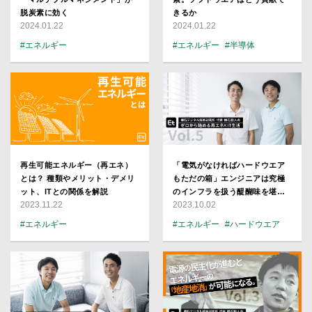
脱炭素に効く
きるか
2024.01.22
2024.01.22
#エネルギー
#エネルギー
#半導体
#スタートアップ
#Google
#スタートアップ
再生可能エネルギー（再エネ）
「電気がなければハードウエア
とは？ 種類やメリット・デメリ
もただの箱」エンジニアは究極
ット、ITとの関係を解説
のインフラを扱う醍醐味を堪能
2023.11.22
2023.10.02
せよ
#エネルギー
#エネルギー
#ハードウエア
#インフラ
#スタートアップ
#CTO