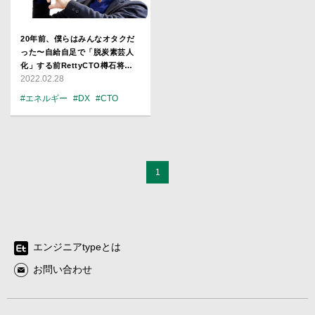
20年前、僕らはみんなオタクだ
った〜自給自足で「脱炭素芸人
化」する前RettyCTO樽石将人
2022.02.28
の戦略なきキャリア論
#エネルギー
#DX
#CTO
1
エンジニアtypeとは
お問い合わせ