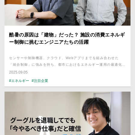
酷暑の原因は「建物」だった？ 施設の消費エネルギ
ー制御に挑むエンジニアたちの活躍
センサーや制御機器、クラウド、Webアプリまでを組み合わせた
「統合制御」に強みを持ち、都市におけるエネルギー運用の最適化に
取り組んでいる株式会社ビーリッジ。快適な空間を保ちながら、無駄
2025.09.05
なエネルギーだけを削ぎ落とす。その仕組みを、技術の力でどう実現
#エネルギー
#注目企業
しているのか。同社代表の森藤弘喜と玉井哲生さんに、話を聞いた。