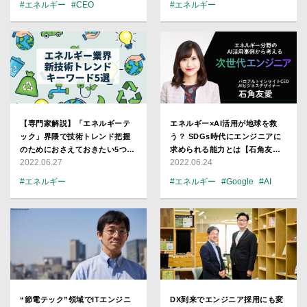
#エネルギー
#CEO
#エネルギー
#プロダクト
#スタートアップ
【専門家解説】「エネルギーテ
エネルギー×AI活用が地球を救
ック」界隈で技術トレンド把握
う？ SDGs時代にエンジニアに
のためにおさえておきたい5つの
求められる能力とは【石角友
2022.06.27
2022.06.24
キーワード
愛】
#エネルギー
#エネルギー
#Google
#AI
#スタートアップ
“節電テック”領域でITエンジニ
DX到来でエンジニア採用にも変