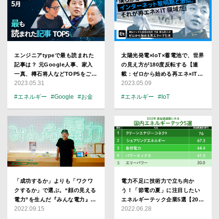
エンジニアtypeで最も読まれた
太陽光発電×IoT×蓄電池で、世界
記事は？ 元Google人事、家入
の見え方が180度反転する【連
一真、樽石将人などTOP5をご紹
載：ゼロから始める再エネ×IT生
2023.05.31
2023.05.09
介！【2023年5月版】
活】
#エネルギー
#Google
#お金
#エネルギー
#IoT
#澤円
#プロダクト
「成功するか」よりも「ワクワ
電力不足に技術力で立ち向か
クするか」で選ぶ。“顔の見える
う！「節電の夏」に注目したい
電力”を生んだ『みんな電力』大
エネルギーテック企業5選【2022
2022.09.15
2022.06.28
石英司の原点
上半期 資金調達額ランキング】