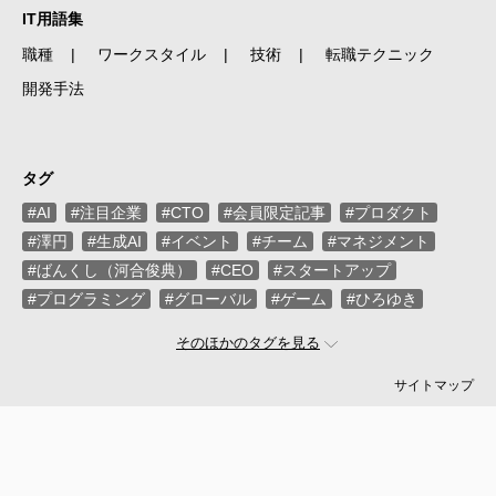
IT用語集
職種
ワークスタイル
技術
転職テクニック
開発手法
タグ
#AI
#注目企業
#CTO
#会員限定記事
#プロダクト
#澤円
#生成AI
#イベント
#チーム
#マネジメント
#ばんくし（河合俊典）
#CEO
#スタートアップ
#プログラミング
#グローバル
#ゲーム
#ひろゆき
#お金
#駆け出し
#久松剛
#メルカリ
#LayerX
そのほかのタグを見る
#ロボット
#インフラ
#PMO
#セキュリティー
#プログラマー
#PdM
#藤倉成太
#松本勇気
サイトマップ
#クラウド
#本
#DX
#SES
#まつもとゆきひろ
#PM
#EM
#牛尾剛
#キャディ
#ハードウエア
#SIer
#ZOZO
#マイクロソフト
#えふしん
#Sansan