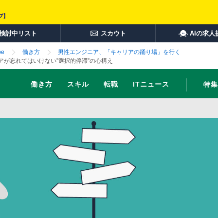
検討中リスト
スカウト
AIの求人
e
働き方
男性エンジニア、「キャリアの踊り場」を行く
が忘れてはいけない”選択的停滞”の心構え
働き方
スキル
転職
ITニュース
特集