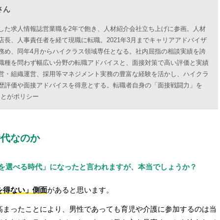
さん
した求人情報誌営業職を2年で飽き、人材紹介会社立ち上げに参画。人材
店長、人事責任者を経て現職に転職。2021年3月までキャリアアドバイザ
務め、同年4月からハイクラス領域専任となる。社内屈指の相談実績を誇
職種を問わず幅広い分野の転職アドバイスと、面接対策で高い評価と実績
営・組織運営、採用等マネジメント実務の豊富な経験を活かし、ハイクラ
歴評価や面接アドバイスを得意とする。転職者自身の「面接戦闘力」を
ことがポリシー
時代なのか
アを選べる時代」になったと言われますが、本当でしょうか？
を得ない」側面
があると思います。
高まったことにより、男性であっても育児や介護に参加するのは当