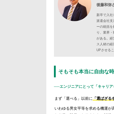
後藤和弥
新卒で入社
派遣会社支
ーの統括を
り、業界・
がある。経
ス人材の経
UPさせる
そもそも本当に自由な
──エンジニアにとって「キャリ
まず「選べる」以前に
「選ばざる
いわゆる男女平等を求める機運が