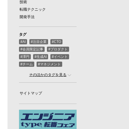
技術
転職テクニック
開発手法
タグ
#AI
#注目企業
#CTO
#会員限定記事
#プロダクト
#澤円
#生成AI
#イベント
#チーム
#マネジメント
#ばんくし（河合俊典）
#CEO
そのほかのタグを見る
#スタートアップ
#プログラミング
#グローバル
サイトマップ
#ゲーム
#ひろゆき
#お金
#駆け出し
#久松剛
#メルカリ
#LayerX
#ロボット
#インフラ
#PMO
#セキュリティー