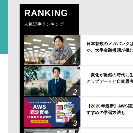
RANKING
人気記事ランキング
日本有数のメガバンクは、
か。大手金融機関が挑
「変化が当然の時代に
アップデートと自責思
【2026年最新】AWS
すすめの学習方法も