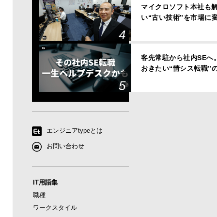
マイクロソフト本社も解
い“古い技術”を市場に
客先常駐から社内SEへ
おきたい“情シス転職”
エンジニアtypeとは
お問い合わせ
IT用語集
職種
ワークスタイル