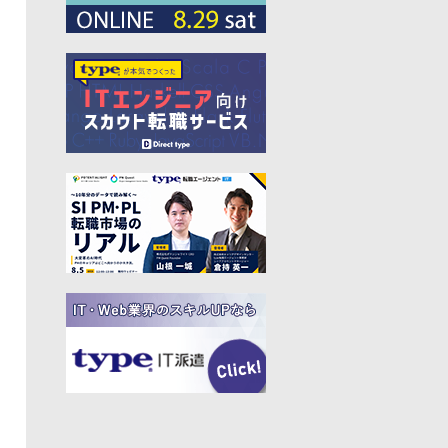
#プログラマー
#PdM
#藤倉成太
#松本勇気
#クラウド
#本
#DX
#SES
#まつもとゆきひろ
#PM
#EM
#牛尾剛
#キャディ
#ハードウエア
#SIer
#ZOZO
#マイクロソフト
#えふしん
#Sansan
#戸倉彩
#エネルギー
#エムスリー
#アプリ
#小城久美子
#フリーランス
#アジャイル
#モビリティー
#Web3
#岩瀬義昌
#コーディング
#DeNA
#10X
#中島聡
#Ruby
#MIXI
#未経験
#サイバーエージェント