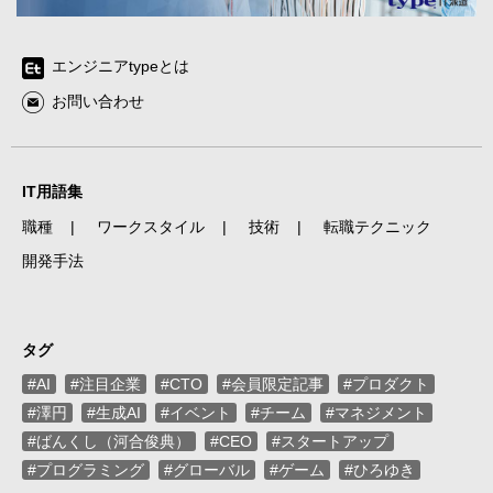
エンジニアtypeとは
お問い合わせ
IT用語集
職種
ワークスタイル
技術
転職テクニック
開発手法
タグ
#AI
#注目企業
#CTO
#会員限定記事
#プロダクト
#澤円
#生成AI
#イベント
#チーム
#マネジメント
#ばんくし（河合俊典）
#CEO
#スタートアップ
#プログラミング
#グローバル
#ゲーム
#ひろゆき