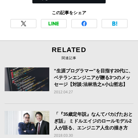
この記事をシェア
RELATED
関連記事
“生涯プログラマー”を目指す20代に、
ベテランエンジニアが贈る3つのメッ
セージ【対談:法林浩之×小山哲志】
2012.04.27
「『35歳定年説』なんてバカげたおと
ぎ話」 ミドルエイジのロールモデル2
人が語る、エンジニア人生の描き方
2018.03.30