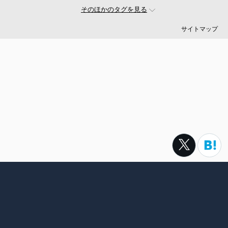
#お金
#駆け出し
#久松剛
#メルカリ
#LayerX
そのほかのタグを見る
#ロボット
#インフラ
#PMO
#セキュリティー
#プログラマー
#PdM
#藤倉成太
#松本勇気
サイトマップ
#クラウド
#本
#DX
#SES
#まつもとゆきひろ
#PM
#EM
#牛尾剛
#キャディ
#ハードウエア
#SIer
#ZOZO
#マイクロソフト
#えふしん
#Sansan
#戸倉彩
#エネルギー
#エムスリー
#アプリ
#小城久美子
#フリーランス
#アジャイル
#モビリティー
#Web3
#岩瀬義昌
#コーディング
#DeNA
#10X
#中島聡
#Ruby
#MIXI
#未経験
#サイバーエージェント
#Google
#落合陽一
#ネットワーク
#プロフェッショナル
#VPoE
#受託
#増井雄一郎
#GMO
#広木大地
#伊藤淳一
#ベンチャー
#池澤あやか
#SmartHR
#ナル先生
転職サイトtypeは株式会社キャリアデザインセンターによって運
#ChatGPT
#AWS
#さくらインターネット
#名村卓
営されています。
#フルリモート
#LINEヤフー
#村上臣
#スポーツ
#ヤフー
#IBM
#スクウェア・エニックス
#ゆめみ
#スマートニュース
#今井翔太
#サーバー
#新卒