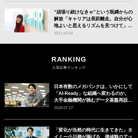
“頑張り続けなきゃ”という呪縛からの
解放「キャリアは長距離走。自分が心
地よいと思えるリズムを見つけて」
【SmartHR・石床志保さん】
2021.03.04
RANKING
人気記事ランキング
日本有数のメガバンクは、いかにして
「AI-Ready」な組織へ変わるのか。
大手金融機関が挑むデータ基盤再設計
のリアル
2026.07.17
「変化が当然の時代に生きてきた」タ
イミー小川嶺が掲げる、価値観のアッ