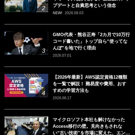
プデートと自責思考という信念
NEW!
2026.08.03
GMO代表・熊谷正寿「2カ月で10万行
コード書いた」トップ自ら“使ってな
んぼ”を地で行く理由
2026.07.01
【2026年最新】AWS認定資格12種類
を一覧で解説！ 難易度や費用、おす
すめの学習方法も
2026.06.17
マイクロソフト本社も解けなかった
Access移行の壁。見向きもされな
い“古い技術”を市場に変えた、エンジ