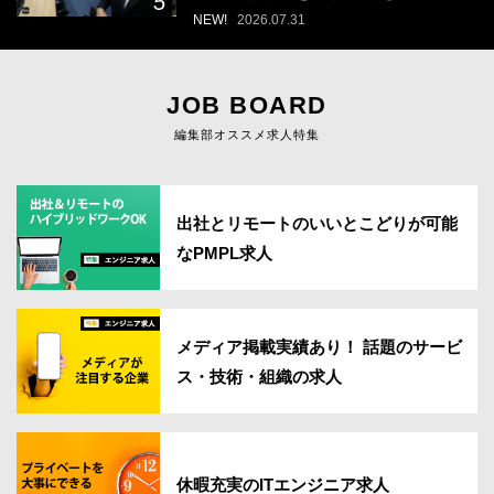
ニアの「戦う場所」の選び方
NEW!
2026.07.31
JOB BOARD
編集部オススメ求人特集
出社とリモートのいいとこどりが可能
なPMPL求人
メディア掲載実績あり！ 話題のサービ
ス・技術・組織の求人
休暇充実のITエンジニア求人