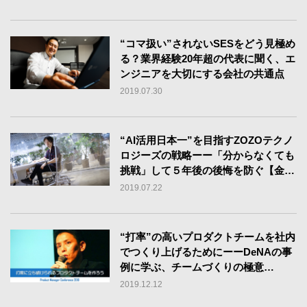
“コマ扱い”されないSESをどう見極め
る？業界経験20年超の代表に聞く、エ
ンジニアを大切にする会社の共通点
2019.07.30
“AI活用日本一”を目指すZOZOテクノ
ロジーズの戦略ーー「分からなくても
挑戦」して５年後の後悔を防ぐ【金山
裕樹】
2019.07.22
“打率”の高いプロダクトチームを社内
でつくり上げるためにーーDeNAの事
例に学ぶ、チームづくりの極意
【PMC2019レポート】
2019.12.12