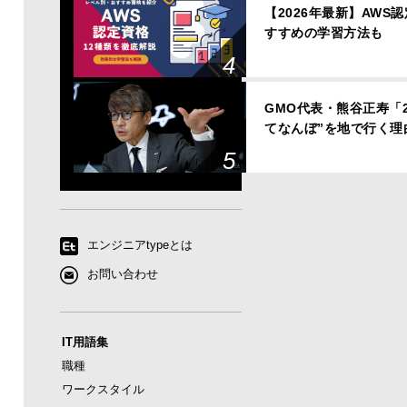
【2026年最新】AWS
すすめの学習方法も
GMO代表・熊谷正寿「
てなんぼ”を地で行く理
エンジニアtypeとは
お問い合わせ
IT用語集
職種
ワークスタイル