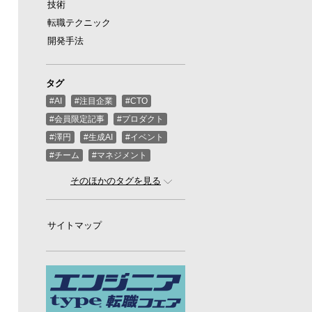
技術
転職テクニック
開発手法
タグ
#AI
#注目企業
#CTO
#会員限定記事
#プロダクト
#澤円
#生成AI
#イベント
#チーム
#マネジメント
#ばんくし（河合俊典）
#CEO
そのほかのタグを見る
#スタートアップ
#プログラミング
#グローバル
サイトマップ
#ゲーム
#ひろゆき
#お金
#駆け出し
#久松剛
#メルカリ
#LayerX
#ロボット
#インフラ
#PMO
#セキュリティー