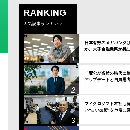
RANKING
人気記事ランキング
日本有数のメガバンクは、
か。大手金融機関が挑
「変化が当然の時代に
アップデートと自責思
マイクロソフト本社も解
い“古い技術”を市場に