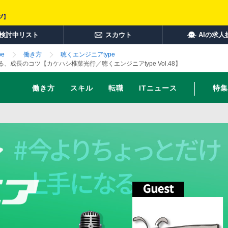
検討中リスト
スカウト
AIの求人
e
働き方
聴くエンジニアtype
成長のコツ【カケハシ椎葉光行／聴くエンジニアtype Vol.48】
働き方
スキル
転職
ITニュース
特集