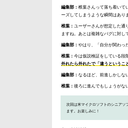
編集部：
椎葉さんって落ち着いて
ーズしてしまうような瞬間はあり
椎葉：
ユーザーさんが想定した通
ますね。あとは複雑なバグに対し
編集部：
やはり、「自分が関わっ
椎葉：
今は仮説検証をしている段
外れたら外れたで「違うというこ
編集部：
なるほど、前進しかしな
椎葉：
後ろに進んでもしょうがな
次回は米マイクロソフトのシニアソ
ます。お楽しみに！