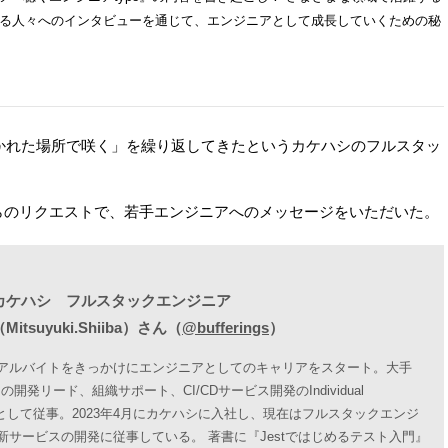
わる人々へのインタビューを通じて、エンジニアとして成長していくための秘
かれた場所で咲く」を繰り返してきたというカケハシのフルスタッ
からのリクエストで、若手エンジニアへのメッセージをいただいた。
】
カケハシ フルスタックエンジニア
itsuyuki.Shiiba）さん（
@bufferings⁠⁠⁠
）
アルバイトをきっかけにエンジニアとしてのキャリアをスタート。大手
の開発リード、組織サポート、CI/CDサービス開発のIndividual
butorとして従事。2023年4月にカケハシに入社し、現在はフルスタックエンジ
新サービスの開発に従事している。 著書に『Jestではじめるテスト入門』