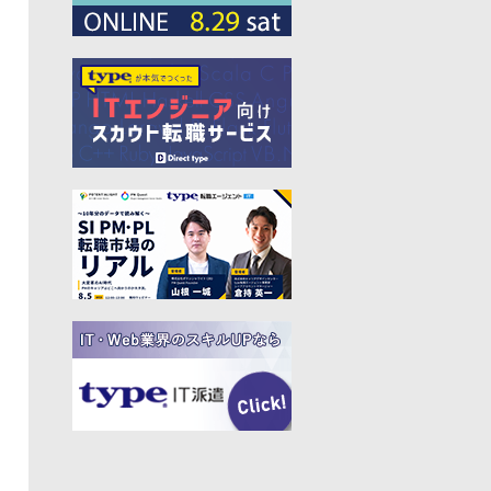
#プログラマー
#PdM
#藤倉成太
#松本勇気
#クラウド
#本
#DX
#SES
#まつもとゆきひろ
#PM
#EM
#牛尾剛
#キャディ
#ハードウエア
#SIer
#ZOZO
#マイクロソフト
#えふしん
#Sansan
#戸倉彩
#エネルギー
#エムスリー
#アプリ
#小城久美子
#フリーランス
#アジャイル
#モビリティー
#Web3
#岩瀬義昌
#コーディング
#DeNA
#10X
#中島聡
#Ruby
#MIXI
#未経験
#サイバーエージェント