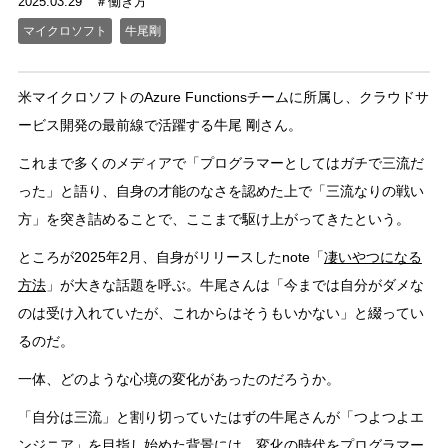
2025.03.29
働き方
マイクロソフト
牛尾剛
米マイクロソフトのAzure Functionsチームに所属し、クラウドサ
ービス開発の最前線で活躍する牛尾 剛さん。
これまで多くのメディアで「プログラマーとしてはガチで三流だ
った」と語り、自身の才能のなさを認めた上で「三流なりの戦い
方」を突き詰めることで、ここまで駆け上がってきたという。
ところが2025年2月、自身がリリースしたnote「
凄いやつになる
方法
」が大きな話題を呼ぶ。牛尾さんは「今までは自分がダメな
のは受け入れていたが、これからはそうもいかない」と綴ってい
るのだ。
一体、どのような心境の変化があったのだろうか。
「自分は三流」と割り切っていたはずの牛尾さんが「つよつよエ
ンジニア」を目指し始めた背景には、変化の時代をプログラマー