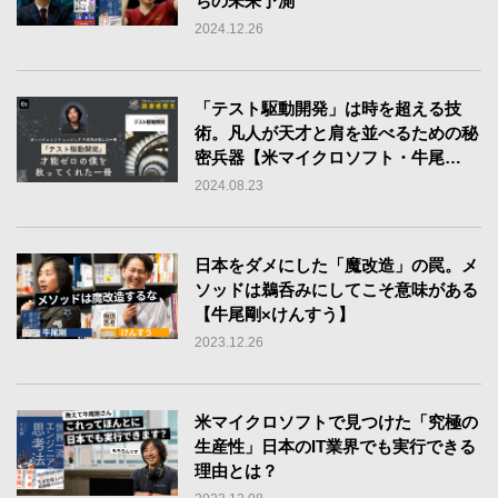
ちの未来予測
2024.12.26
「テスト駆動開発」は時を超える技
術。凡人が天才と肩を並べるための秘
密兵器【米マイクロソフト・牛尾
剛】
2024.08.23
日本をダメにした「魔改造」の罠。メ
ソッドは鵜呑みにしてこそ意味がある
【牛尾剛×けんすう】
2023.12.26
米マイクロソフトで見つけた「究極の
生産性」日本のIT業界でも実行できる
理由とは？