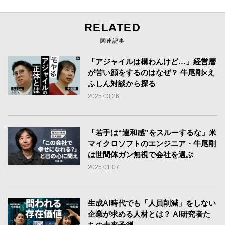
RELATED
関連記事
「アジャイルは構わんけど…」経営層
が苦い顔をするのはなぜ？ 牛尾剛×え
ふしん対談から探る
2025.03.26
「若手は“違和感”をスルーするな」米
マイクロソフトのエンジニア・牛尾剛
は世間体ガン無視で会社を選ぶ
2025.01.07
生成AI時代でも「人員削減」をしない
企業が求める人材とは？ AI研究者た