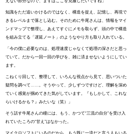
えない部分なので、まずはここを克服したいですね」
知識をただ追いかけるのではなく、構造を捉え、記憶し、再現で
きるレベルまで落とし込む。そのために牛尾さんは、情報をマイ
ンドマップで整理し、あえてすぐにメモを取らず、頭の中で構造
を組み立てる「遅延ノート」のようなやり方も取り入れている。
「今の僕に必要なのは、処理速度じゃなくて処理の深さだと思っ
ていて。だから一回一回の学びを、雑に済ませないようにしてい
ます。
こねくり回して、整理して、いろんな視点から見て、思いついた
疑問を調べて……。そうやって、少しずつですけど、理解を深め
ていく感覚が掴めてきた気がしています。『もしかして、これな
らいけるかも？』みたいな（笑）」
そう話す牛尾さんの瞳には、もう、かつて“三流の自分”を受け入
れていたころの“甘え”はなかった。
マイクロソフトにいるのだから、もう既に一流だと言う人もいる