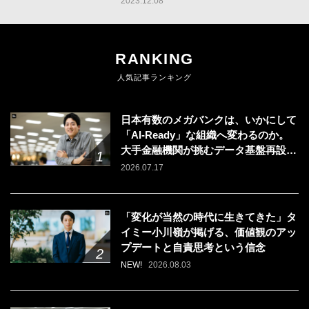
2023.12.08
RANKING
人気記事ランキング
日本有数のメガバンクは、いかにして
「AI-Ready」な組織へ変わるのか。
大手金融機関が挑むデータ基盤再設計
のリアル
2026.07.17
「変化が当然の時代に生きてきた」タ
イミー小川嶺が掲げる、価値観のアッ
プデートと自責思考という信念
NEW!
2026.08.03