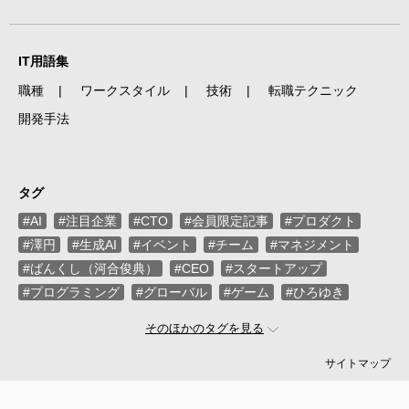
IT用語集
職種
ワークスタイル
技術
転職テクニック
開発手法
タグ
#AI
#注目企業
#CTO
#会員限定記事
#プロダクト
#澤円
#生成AI
#イベント
#チーム
#マネジメント
#ばんくし（河合俊典）
#CEO
#スタートアップ
#プログラミング
#グローバル
#ゲーム
#ひろゆき
#お金
#駆け出し
#久松剛
#メルカリ
#LayerX
そのほかのタグを見る
#ロボット
#インフラ
#PMO
#セキュリティー
#プログラマー
#PdM
#藤倉成太
#松本勇気
サイトマップ
#クラウド
#本
#DX
#SES
#まつもとゆきひろ
#PM