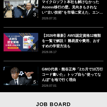
マイクロソフト本社も解けなかった
Access移行の壁。見向きもされな
い“古い技術”を市場に変えた、エンジ
ニアの「戦う場所」の選び方
2026.07.31
【2026年最新】AWS認定資格12種類
を一覧で解説！ 難易度や費用、おす
すめの学習方法も
2026.06.17
GMO代表・熊谷正寿「2カ月で10万行
コード書いた」トップ自ら“使ってな
んぼ”を地で行く理由
2026.07.01
JOB BOARD