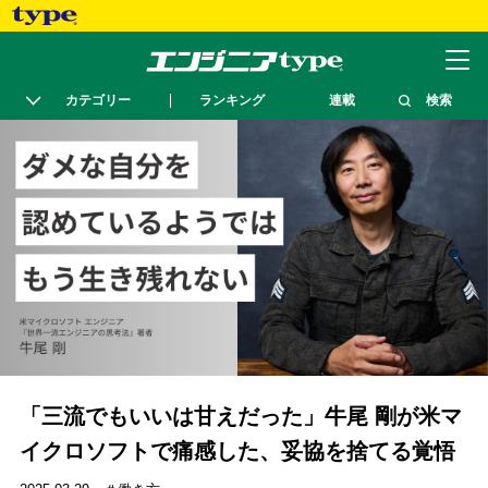
カテゴリー
ランキング
連載
検索
「三流でもいいは甘えだった」牛尾 剛が米マ
イクロソフトで痛感した、妥協を捨てる覚悟