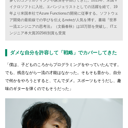
多くのコンサルティングや講演を手掛けてきた。2015年、米国マ
イクロソフトに入社。エバンジェリストとしての活躍を経て、19
年より米国本社でAzure Functionsの開発に従事する。ソフトウェ
ア開発の最前線での学びを伝えるnoteが人気を博す。書籍『世界
一流エンジニアの思考法』（文藝春秋）は10万部を突破し、ITエ
ンジニア本大賞2025特別賞も受賞
ダメな自分を許容して「戦略」でカバーしてきた
「僕は、子どものころからプログラミングをやっていたんです。
でも、残念ながら一流の才能はなかった。そもそも昔から、自分
で何かをやろうとすると、てんでダメ。スポーツもそうだし、趣
味のギターを弾くのでもそうだった」