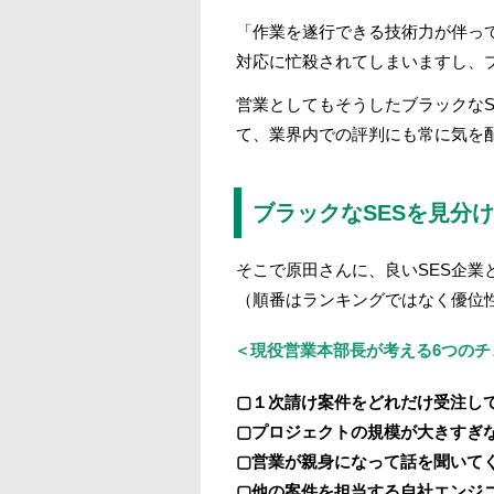
「作業を遂行できる技術力が伴っ
対応に忙殺されてしまいますし、
営業としてもそうしたブラックな
て、業界内での評判にも常に気を
ブラックなSESを見分
そこで原田さんに、良いSES企業
（順番はランキングではなく優位
＜現役営業本部長が考える6つのチ
▢１次請け案件をどれだけ受注し
▢プロジェクトの規模が大きすぎ
▢営業が親身になって話を聞いて
▢他の案件を担当する自社エンジ