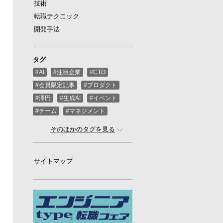
技術
転職テクニック
開発手法
タグ
#AI
#注目企業
#CTO
#会員限定記事
#プロダクト
#澤円
#生成AI
#イベント
#チーム
#マネジメント
#ばんくし（河合俊典）
#CEO
そのほかのタグを見る
#スタートアップ
#プログラミング
#グローバル
サイトマップ
#ゲーム
#ひろゆき
#お金
#駆け出し
#久松剛
#メルカリ
#LayerX
#ロボット
#インフラ
#PMO
#セキュリティー