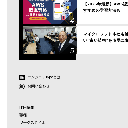
【2026年最新】AWS
すすめの学習方法も
マイクロソフト本社も解
い“古い技術”を市場に
エンジニアtypeとは
お問い合わせ
IT用語集
職種
ワークスタイル