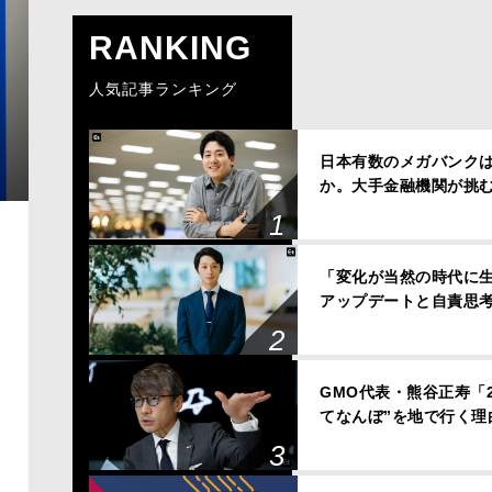
RANKING
人気記事ランキング
日本有数のメガバンクは、
か。大手金融機関が挑
「変化が当然の時代に
アップデートと自責思
GMO代表・熊谷正寿「
てなんぼ”を地で行く理