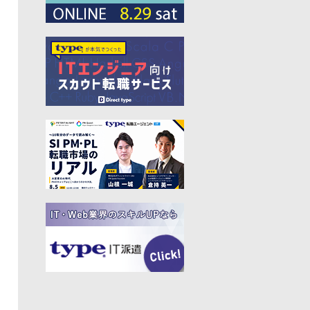
#プログラマー
#PdM
#藤倉成太
#松本勇気
#クラウド
#本
#DX
#SES
#まつもとゆきひろ
#PM
#EM
#牛尾剛
#キャディ
#ハードウエア
#SIer
#ZOZO
#マイクロソフト
#えふしん
#Sansan
#戸倉彩
#エネルギー
#エムスリー
#アプリ
#小城久美子
#フリーランス
#アジャイル
#モビリティー
#Web3
#岩瀬義昌
#コーディング
#DeNA
#10X
#中島聡
#Ruby
#MIXI
#未経験
#サイバーエージェント