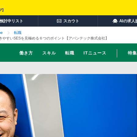
検討中リスト
スカウト
AIの求人
e
転職
きやすいSESを見極める６つのポイント【アバンテック株式会社】
働き方
スキル
転職
ITニュース
特集