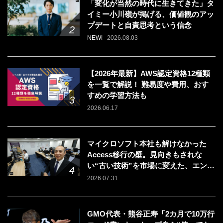
「変化が当然の時代に生きてきた」タ
イミー小川嶺が掲げる、価値観のアッ
プデートと自責思考という信念
NEW!
2026.08.03
【2026年最新】AWS認定資格12種類
を一覧で解説！ 難易度や費用、おす
すめの学習方法も
2026.06.17
マイクロソフト本社も解けなかった
Access移行の壁。見向きもされな
い“古い技術”を市場に変えた、エンジ
ニアの「戦う場所」の選び方
2026.07.31
GMO代表・熊谷正寿「2カ月で10万行