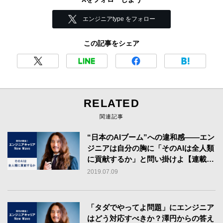
エンジニアtype をフォロー
この記事をシェア
RELATED
関連記事
“日本のAIブーム”への違和感――エン
ジニアは自分の胸に「そのAIは全人類
に貢献するか」と問い掛けよ【連載：
澤円】
2019.07.09
「タダでやってよ問題」にエンジニア
はどう対応すべきか？澤円からの答え