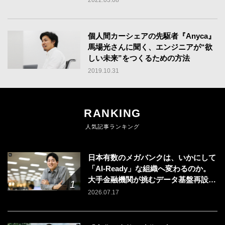
個人間カーシェアの先駆者『Anyca』
馬場光さんに聞く、エンジニアが“欲
しい未来”をつくるための方法
2019.10.31
RANKING
人気記事ランキング
日本有数のメガバンクは、いかにして
「AI-Ready」な組織へ変わるのか。
大手金融機関が挑むデータ基盤再設計
のリアル
2026.07.17