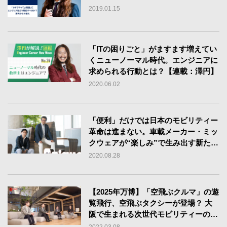
2019.01.15
「ITの困りごと」がますます増えてい
くニューノーマル時代。エンジニアに
求められる行動とは？【連載：澤円】
2020.06.02
「便利」だけでは日本のモビリティー
革命は進まない。車載メーカー・ミッ
クウェアが“楽しみ”で生み出す新たな
移動カルチャー
2020.08.28
【2025年万博】「空飛ぶクルマ」の遊
覧飛行、空飛ぶタクシーが登場？ 大
阪で生まれる次世代モビリティーの現
在地／Hack Osaka 2022 レポート
2022.03.08