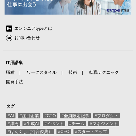
エンジニアtypeとは
お問い合わせ
IT用語集
職種
ワークスタイル
技術
転職テクニック
開発手法
タグ
#AI
#注目企業
#CTO
#会員限定記事
#プロダクト
#澤円
#生成AI
#イベント
#チーム
#マネジメント
#ばんくし（河合俊典）
#CEO
#スタートアップ