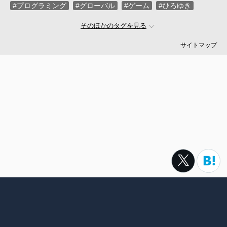
#プログラミング
#グローバル
#ゲーム
#ひろゆき
#お金
#駆け出し
#久松剛
#メルカリ
#LayerX
そのほかのタグを見る
#ロボット
#インフラ
#PMO
#セキュリティー
#プログラマー
#PdM
#藤倉成太
#松本勇気
サイトマップ
#クラウド
#本
#DX
#SES
#まつもとゆきひろ
#PM
#EM
#牛尾剛
#キャディ
#ハードウエア
#SIer
#ZOZO
#マイクロソフト
#えふしん
#Sansan
#戸倉彩
#エネルギー
#エムスリー
#アプリ
#小城久美子
#フリーランス
#アジャイル
#モビリティー
#Web3
#岩瀬義昌
#コーディング
#DeNA
#10X
#中島聡
#Ruby
#MIXI
#未経験
#サイバーエージェント
#Google
#落合陽一
#ネットワーク
#プロフェッショナル
#VPoE
#受託
#増井雄一郎
#GMO
#広木大地
#伊藤淳一
#ベンチャー
#池澤あやか
#SmartHR
#ナル先生
転職サイトtypeは株式会社キャリアデザインセンターによって運
#ChatGPT
#AWS
#さくらインターネット
#名村卓
営されています。
#フルリモート
#LINEヤフー
#村上臣
#スポーツ