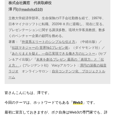
株式会社圓窓 代表取締役
澤 円(
@madoka510
)
立教大学経済学部卒。生命保険のIT子会社勤務を経て、1997年、
日本マイクロソフトに転職、2020年８月に退職し、現在に至る。
プレゼンテーションに関する講演多数。琉球大学客員教授。数多
くのベンチャー企業の顧問を務める。
著書：『
外資系エリートのシンプルな伝え方
』（中経出版）／
『
伝説マネジャーの 世界№1プレゼン術
』（ダイヤモンド社）／
『
あたりまえを疑え。―自己実現できる働き方のヒントー
』(セブ
ン＆アイ出版)／『
未来を創るプレゼン 最高の「表現力」と「伝
え方」
』(プレジデント社) Voicyアカウント：
澤円の深夜の福音
ラジオ
オンラインサロン：
自分コンテンツ化 プロジェクトル
ーム
皆さんこんにちは、澤です。
今回のテーマは、ホットワードでもある「
Web3
」です。
最初に宣言しておきますが、ボク自身はWeb3の専門家でも、詳