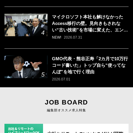
マイクロソフト本社も解けなかった
Access移行の壁。見向きもされな
い“古い技術”を市場に変えた、エンジ
ニアの「戦う場所」の選び方
NEW!
2026.07.31
GMO代表・熊谷正寿「2カ月で10万行
コード書いた」トップ自ら“使ってな
んぼ”を地で行く理由
2026.07.01
JOB BOARD
編集部オススメ求人特集