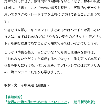
定時で帰るにせよ、数週間の長期休暇を取るにせよ、根本の技術
は同じ。「書く」ことで自分の思考を整理し、客観的なデータを
用いてタスクのトレードオフを上司にぶつけてみることが肝心で
す。
いきなり立派なドキュメントにまとめるのはハードルが高いとい
う人は、まずはSlackなどに『やらない場合のメリット・デメリッ
ト』を数行程度で残すことから始めてみてはいかがでしょうか。
しっかり準備を整え、自分がいなくても回る仕組みを作れば、
「お休みをいただく」と遠慮するのではなく、胸を張って本気で
休みを取りに行ける。僕はそれを、アグレッシブに休むアメリカ
の一流エンジニアたちから学びました。
取材・文／今中康達（編集部）
【書籍紹介】
『
世界の一流が休むためにやっていること
』（朝日新聞出版）