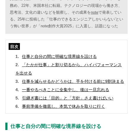
務め、22年、米国本社に転籍。テクノロジーの現場から働き方、
思考法、文化の違いなどを観察し、その成果を
note
で発表してい
る。25年に投稿した「'仕事のできるエンジニアしかいらない'とい
う怖い世界」が「note創作大賞2025」に入選し、話題になった
目次
仕事と自分の間に明確な境界線を設ける
「たかが仕事」と割り切るから、ハイパフォーマンス
を出せる
仕事を減らせるかどうかは、手を付ける前に9割決まる
一番やるべきことに全集中し、後は一旦忘れる
引継ぎ書には「目的」と「方針」さえ書けばいい
事前準備を徹底し、本気で休みを取りに行く
仕事と自分の間に明確な境界線を設ける