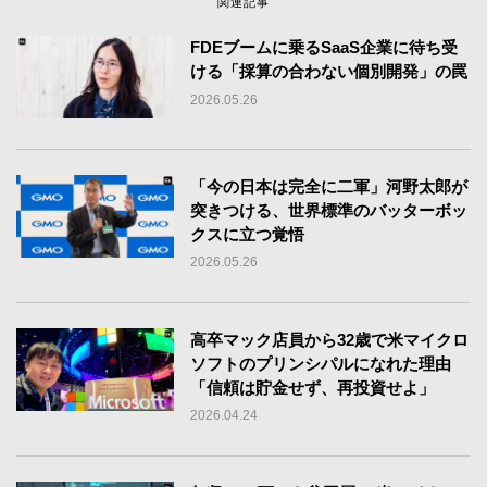
関連記事
FDEブームに乗るSaaS企業に待ち受
ける「採算の合わない個別開発」の罠
2026.05.26
「今の日本は完全に二軍」河野太郎が
突きつける、世界標準のバッターボッ
クスに立つ覚悟
2026.05.26
高卒マック店員から32歳で米マイクロ
ソフトのプリンシパルになれた理由
「信頼は貯金せず、再投資せよ」
2026.04.24