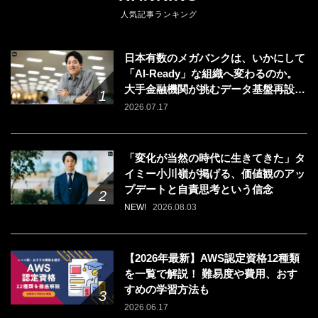
人気記事ランキング
日本有数のメガバンクは、いかにして
「AI-Ready」な組織へ変わるのか。
大手金融機関が挑むデータ基盤再設計
のリアル
2026.07.17
「変化が当然の時代に生きてきた」タ
イミー小川嶺が掲げる、価値観のアッ
プデートと自責思考という信念
NEW!
2026.08.03
【2026年最新】AWS認定資格12種類
を一覧で解説！ 難易度や費用、おす
すめの学習方法も
2026.06.17