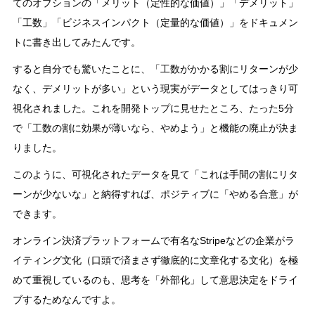
てのオプションの「メリット（定性的な価値）」「デメリット」
「工数」「ビジネスインパクト（定量的な価値）」をドキュメン
トに書き出してみたんです。
すると自分でも驚いたことに、「工数がかかる割にリターンが少
なく、デメリットが多い」という現実がデータとしてはっきり可
視化されました。これを開発トップに見せたところ、たった5分
で「工数の割に効果が薄いなら、やめよう」と機能の廃止が決ま
りました。
このように、可視化されたデータを見て「これは手間の割にリタ
ーンが少ないな」と納得すれば、ポジティブに「やめる合意」が
できます。
オンライン決済プラットフォームで有名なStripeなどの企業がラ
イティング文化（口頭で済まさず徹底的に文章化する文化）を極
めて重視しているのも、思考を「外部化」して意思決定をドライ
ブするためなんですよ。