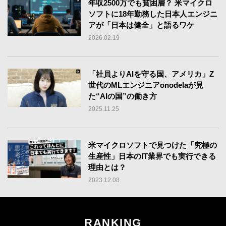
年収2500万でも貧困層？ 米マイクロ
ソフトに18年勤務した日本人エンジニ
アが「日本は健全」と語るワケ
2026.02.19
「社員よりAIを守る国、アメリカ」Z
世代のMLエンジニアonodelaが見
た“AIの国”の働き方
2025.11.25
米マイクロソフトで見つけた「究極の
生産性」日本のIT業界でも実行できる
理由とは？
2023.12.08
RANKING