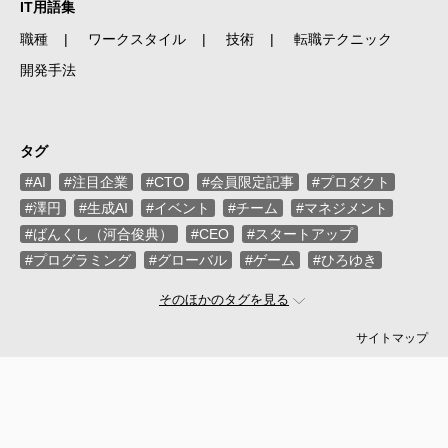
IT用語集
職種
ワークスタイル
技術
転職テクニック
開発手法
タグ
#AI
#注目企業
#CTO
#会員限定記事
#プロダクト
#澤円
#生成AI
#イベント
#チーム
#マネジメント
#ばんくし（河合俊典）
#CEO
#スタートアップ
#プログラミング
#グローバル
#ゲーム
#ひろゆき
#お金
#駆け出し
#久松剛
#メルカリ
#LayerX
そのほかのタグを見る
#ロボット
#インフラ
#PMO
#セキュリティー
#プログラマー
#PdM
#藤倉成太
#松本勇気
サイトマップ
#クラウド
#本
#DX
#SES
#まつもとゆきひろ
#PM
#EM
#牛尾剛
#キャディ
#ハードウエア
#SIer
#ZOZO
#マイクロソフト
#えふしん
#Sansan
#戸倉彩
#エネルギー
#エムスリー
#アプリ