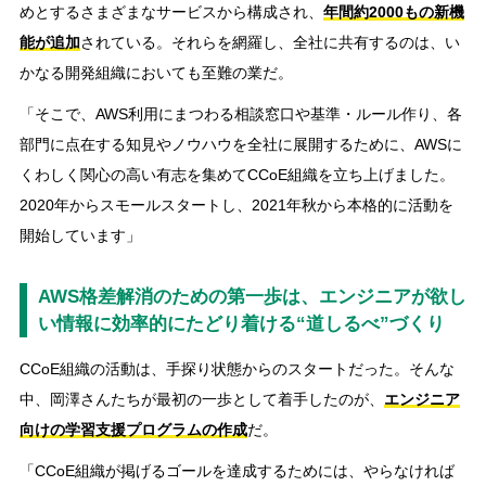
めとするさまざまなサービスから構成され、
年間約2000もの新機
能が追加
されている。それらを網羅し、全社に共有するのは、い
かなる開発組織においても至難の業だ。
「そこで、AWS利用にまつわる相談窓口や基準・ルール作り、各
部門に点在する知見やノウハウを全社に展開するために、AWSに
くわしく関心の高い有志を集めてCCoE組織を立ち上げました。
2020年からスモールスタートし、2021年秋から本格的に活動を
開始しています」
AWS格差解消のための第一歩は、エンジニアが欲し
い情報に効率的にたどり着ける“道しるべ”づくり
CCoE組織の活動は、手探り状態からのスタートだった。そんな
中、岡澤さんたちが最初の一歩として着手したのが、
エンジニア
向けの学習支援プログラムの作成
だ。
「CCoE組織が掲げるゴールを達成するためには、やらなければ