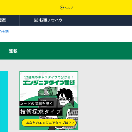
ヘルプ
提案
転職ノウハウ
の実態
連載