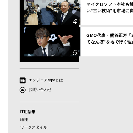
マイクロソフト本社も解
い“古い技術”を市場に
GMO代表・熊谷正寿「
てなんぼ”を地で行く理
エンジニアtypeとは
お問い合わせ
IT用語集
職種
ワークスタイル