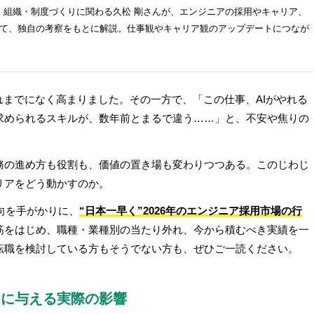
・組織・制度づくりに関わる久松 剛さんが、エンジニアの採用やキャリア、
いて、独自の考察をもとに解説。仕事観やキャリア観のアップデートにつなが
れまでになく高まりました。その一方で、「この仕事、AIがやれる
求められるスキルが、数年前とまるで違う……」と、不安や焦りの
務の進め方も役割も、価値の置き場も変わりつつある。このじわじ
リアをどう動かすのか。
動向を手がかりに、
“日本一早く”2026年のエンジニア採用市場の行
筋をはじめ、職種・業種別の当たり外れ、今から積むべき実績を一
転職を検討している方もそうでない方も、ぜひご一読ください。
採用に与える実際の影響