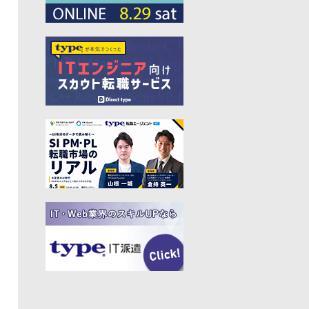
#プログラマー
#PdM
#藤倉成太
#松本勇気
#クラウド
#本
#DX
#SES
#まつもとゆきひろ
#PM
#EM
#牛尾剛
#キャディ
#ハードウエア
#SIer
#ZOZO
#マイクロソフト
#えふしん
#Sansan
#戸倉彩
#エネルギー
#エムスリー
#アプリ
#小城久美子
#フリーランス
#アジャイル
#モビリティー
#Web3
#岩瀬義昌
#コーディング
#DeNA
#10X
#中島聡
#Ruby
#MIXI
#未経験
#サイバーエージェント