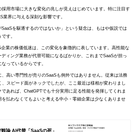
業界の採用市場に大きな変化の兆しが見えはじめています。特に注目す
aaS業界に与える深刻な影響です。
がSaaSを駆逐するのではないか」という疑念は、もはや仮説では
うです。
、大手SaaS企業の株価低迷は、この変化を象徴的に表しています。高性能な
ーディング業務が代替可能になるばかりか、これまでSaaSが担っ
になっているからです。
、高い専門性が売りのSaaSも例外ではありません。従来は法務
多く、スピード面がネックでしたが、ここ最近は様相が変わりまし
であれば、ChatGPTでも十分実用に足る性能を発揮してくれま
用を払わなくてもよいと考える中小・零細企業は少なくありませ
論 AI代替「SaaSの死」