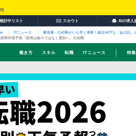
検討中リスト
スカウト
AIの求人
e
ITニュース
事情通・久松剛がいち早く考察！最近HOTな「あの話」
職・採用市場予測「採用は縮小ではなく選別へ」久松剛
働き方
スキル
転職
ITニュース
特集