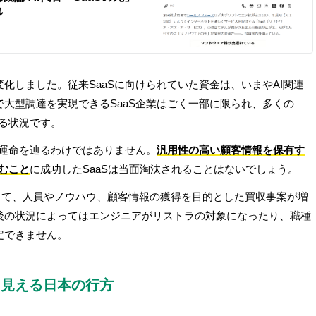
れ
化しました。従来SaaSに向けられていた資金は、いまやAI関連
大型調達を実現できるSaaS企業はごく一部に限られ、多くの
いる状況です。
じ運命を辿るわけではありません。
汎用性の高い顧客情報を保有す
込むこと
に成功したSaaSは当面淘汰されることはないでしょう。
って、人員やノウハウ、顧客情報の獲得を目的とした買収事案が増
後の状況によってはエンジニアがリストラの対象になったり、職種
定できません。
ら見える日本の行方