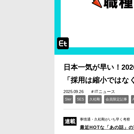
日本一気が早い！202
「採用は縮小ではな
2025.09.26
ITニュース
SIer
SES
久松剛
会員限定記事
事情通・久松剛がいち早く考察
最近HOTな「あの話」の