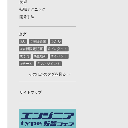
技術
転職テクニック
開発手法
タグ
#AI
#注目企業
#CTO
#会員限定記事
#プロダクト
#澤円
#生成AI
#イベント
#チーム
#マネジメント
#ばんくし（河合俊典）
#CEO
そのほかのタグを見る
#スタートアップ
#プログラミング
#グローバル
サイトマップ
#ゲーム
#ひろゆき
#お金
#駆け出し
#久松剛
#メルカリ
#LayerX
#ロボット
#インフラ
#PMO
#セキュリティー