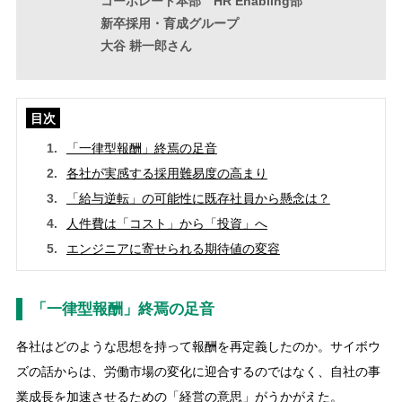
コーポレート本部 HR Enabling部
新卒採用・育成グループ
大谷 耕一郎さん
目次
「一律型報酬」終焉の足音
各社が実感する採用難易度の高まり
「給与逆転」の可能性に既存社員から懸念は？
人件費は「コスト」から「投資」へ
エンジニアに寄せられる期待値の変容
「一律型報酬」終焉の足音
各社はどのような思想を持って報酬を再定義したのか。サイボウ
ズの話からは、労働市場の変化に迎合するのではなく、自社の事
業成長を加速させるための「経営の意思」がうかがえた。