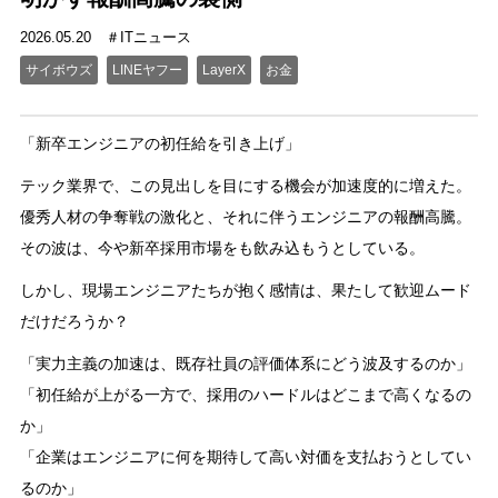
2026.05.20
ITニュース
サイボウズ
LINEヤフー
LayerX
お金
「新卒エンジニアの初任給を引き上げ」
テック業界で、この見出しを目にする機会が加速度的に増えた。
優秀人材の争奪戦の激化と、それに伴うエンジニアの報酬高騰。
その波は、今や新卒採用市場をも飲み込もうとしている。
しかし、現場エンジニアたちが抱く感情は、果たして歓迎ムード
だけだろうか？
「実力主義の加速は、既存社員の評価体系にどう波及するのか」
「初任給が上がる一方で、採用のハードルはどこまで高くなるの
か」
「企業はエンジニアに何を期待して高い対価を支払おうとしてい
るのか」