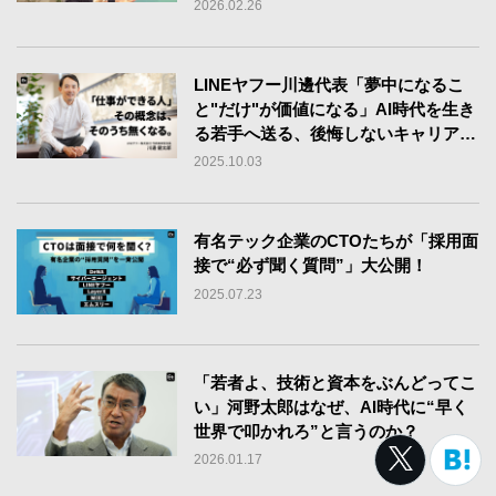
2026.02.26
LINEヤフー川邊代表「夢中になるこ
と"だけ"が価値になる」AI時代を生き
る若手へ送る、後悔しないキャリアの
築き方
2025.10.03
有名テック企業のCTOたちが「採用面
接で“必ず聞く質問”」大公開！
2025.07.23
「若者よ、技術と資本をぶんどってこ
い」河野太郎はなぜ、AI時代に“早く
世界で叩かれろ”と言うのか？
2026.01.17