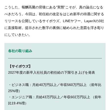
こうした、報酬高騰の背後にある“実態”こそが、真の論点になる
べきだろう。今回は、初任給の改定をはじめ新卒の待遇に関する
リリースを公開しているサイボウズ、LINEヤフー、LayerXの3社
に直接取材。提示された数字の裏側に秘められた意図を浮き彫り
にしていきたい。
各社の取り組み
【サイボウズ】
2027年度の新卒入社社員の初任給の下限引き上げを発表
・ビジネス職：月給40万円以上／年収560万円以上 （前年比
25%増）
・エンジニア職：月給43万円以上／年収602万円以上 （前年
比19.4%増）