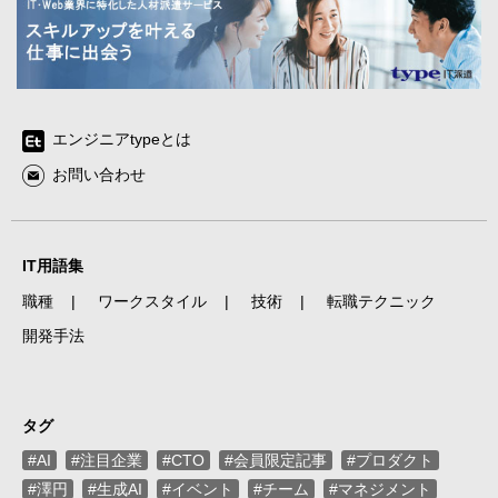
エンジニアtypeとは
お問い合わせ
IT用語集
職種
ワークスタイル
技術
転職テクニック
開発手法
タグ
#AI
#注目企業
#CTO
#会員限定記事
#プロダクト
#澤円
#生成AI
#イベント
#チーム
#マネジメント