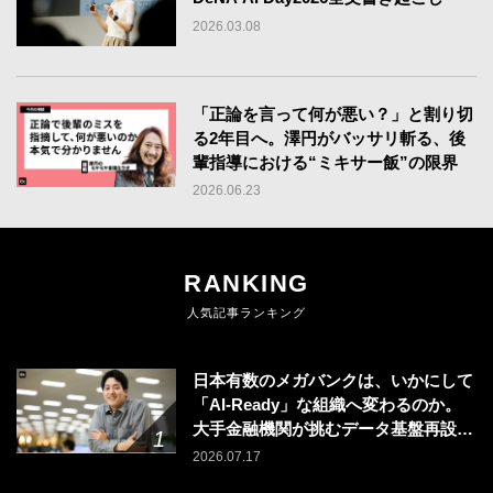
2026.03.08
「正論を言って何が悪い？」と割り切
る2年目へ。澤円がバッサリ斬る、後
輩指導における“ミキサー飯”の限界
2026.06.23
RANKING
人気記事ランキング
日本有数のメガバンクは、いかにして
「AI-Ready」な組織へ変わるのか。
大手金融機関が挑むデータ基盤再設計
のリアル
2026.07.17