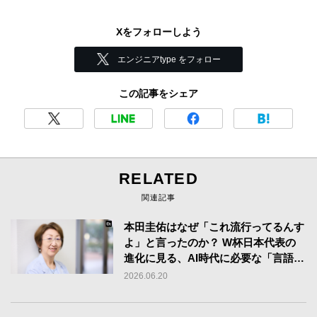
Xをフォローしよう
エンジニアtype をフォロー
この記事をシェア
RELATED
関連記事
本田圭佑はなぜ「これ流行ってるんす
よ」と言ったのか？ W杯日本代表の
進化に見る、AI時代に必要な「言語技
術」の正体
2026.06.20