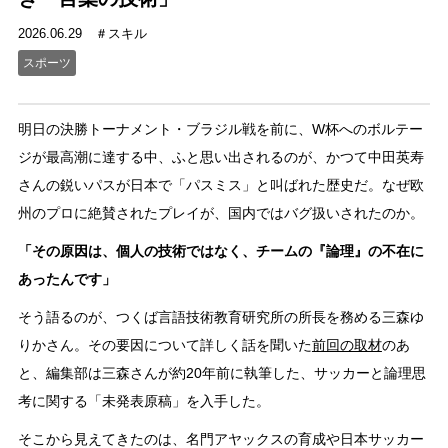
2026.06.29
スキル
スポーツ
明日の決勝トーナメント・ブラジル戦を前に、W杯へのボルテー
ジが最高潮に達する中、ふと思い出されるのが、かつて中田英寿
さんの鋭いパスが日本で「パスミス」と叫ばれた歴史だ。なぜ欧
州のプロに絶賛されたプレイが、国内ではバグ扱いされたのか。
「その原因は、個人の技術ではなく、チームの『論理』の不在に
あったんです」
そう語るのが、つくば言語技術教育研究所の所長を務める三森ゆ
りかさん。その要因について詳しく話を聞いた
前回の取材
のあ
と、編集部は三森さんが約20年前に執筆した、サッカーと論理思
考に関する「未発表原稿」を入手した。
そこから見えてきたのは、名門アヤックスの育成や日本サッカー