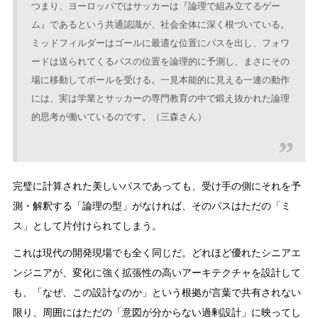
つまり、ヨーロッパではサッカーは『論理で組み立てるゲー
ム』であるという共通認識が、社会全体に深く根づいている。
ミッドフィルダーはゴールに最適な位置にパスを出し、フォワ
ードは送られてくるパスの位置を論理的に予測し、まさにその
場に移動してボールを受ける。一見本能的に見える一連の動作
には、実は学業とサッカーの専門教育の中で鍛え抜かれた論理
的思考が働いているのです。（三森さん）
完璧に計算された美しいパスであっても、受け手の側にそれを予
測・解釈する「論理の型」がなければ、そのパスはただの「ミ
ス」として片付けられてしまう。
これは現代の開発現場でも全く同じだ。どれほど優れたシニアエ
ンジニアが、変化に強く拡張性の高いアーキテクチャを設計して
も、「なぜ、この設計なのか」という根拠が言葉で共有されない
限り、周囲にはただの「意図が分からない過剰設計」に映ってし