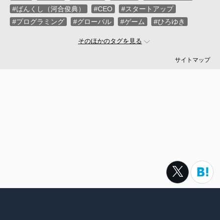
#ばんくし（河合俊典）
#CEO
#スタートアップ
#プログラミング
#グローバル
#ゲーム
#ひろゆき
#お金
#駆け出し
#久松剛
#メルカリ
#LayerX
そのほかのタグを見る
#ロボット
#インフラ
#PMO
#セキュリティー
#プログラマー
#PdM
#藤倉成太
#松本勇気
サイトマップ
#クラウド
#本
#DX
#SES
#まつもとゆきひろ
#PM
#EM
#牛尾剛
#キャディ
#ハードウエア
#SIer
#ZOZO
#マイクロソフト
#えふしん
#Sansan
#戸倉彩
#エネルギー
#エムスリー
#アプリ
#小城久美子
#フリーランス
#アジャイル
#モビリティー
#Web3
#岩瀬義昌
#コーディング
#DeNA
#10X
#中島聡
#Ruby
#MIXI
#未経験
#サイバーエージェント
#Google
#落合陽一
#ネットワーク
#プロフェッショナル
#VPoE
#受託
#増井雄一郎
#GMO
#広木大地
#伊藤淳一
#ベンチャー
#池澤あやか
#SmartHR
#ナル先生
転職サイトtypeは株式会社キャリアデザインセンターによって運
#ChatGPT
#AWS
#さくらインターネット
#名村卓
営されています。