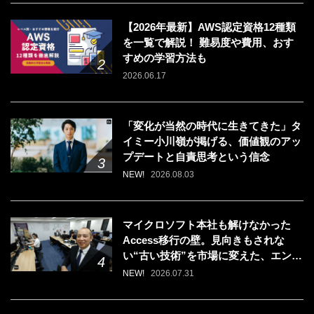
【2026年最新】AWS認定資格12種類
を一覧で解説！ 難易度や費用、おす
すめの学習方法も
2026.06.17
「変化が当然の時代に生きてきた」タ
イミー小川嶺が掲げる、価値観のアッ
プデートと自責思考という信念
NEW!
2026.08.03
マイクロソフト本社も解けなかった
Access移行の壁。見向きもされな
い“古い技術”を市場に変えた、エンジ
ニアの「戦う場所」の選び方
NEW!
2026.07.31