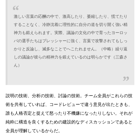
激しい言葉の応酬の中で、激高したり、萎縮したり、慌てたり
することなく、冷静沈着に理性的に自分の道を切り開く強い精
神力も鍛えられます。実際、議論の文化の中で育ったヨーロッ
パの選手たちはプレッシャーに強く、言葉で攻撃されてもしっ
かりと反論し、滅多なことでへこたれません。（中略）繰り返
しの議論が彼らの精神力を鍛えているのは明らかです（三森さ
ん）
説明の技術、分析の技術、討論の技術。チーム全員がこれらの技
術を共有していれば、コードレビューで違う意見が出たときも、
誰も人格否定と捉えて怒ったり不機嫌になったりしない。それが
純粋に構造を良くするための建設的なディスカッションであると
全員が理解しているからだ。