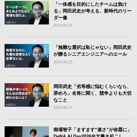
「一体感を目的にしたチームは負け
る」岡田武史が考える、新時代のリー
ダー像
2024.06.21
「無難な選択は恥じゃない」岡田武史
が贈るシニアエンジニアへのエール
2024.06.25
岡田武史「劣等感に悩むくらいなら、
辞めろ」名将に聞く、競争よりも大切
なこと
2024.06.17
南場智子「ますます“速さ”が命題に」
DeNA AI Day2026全文書き起こし