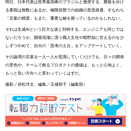
明日、日本代表は世界最高峰のブラジルと激突する。勝敗を分け
る要因は無数にあるが、極限状態での組織の意思疎通、すなわち
「言葉の精度」もまた、重要な鍵を握っているのかもしれない。
それは生成AIという巨大な波と対峙する、エンジニアも同じでは
ないだろうか。開発現場に漂う職人文化や暗黙知に甘えるのを少
しずつやめて、自分の「思考の土台」をアップデートしていく。
その論理の言葉を一人一人が意識していくだけでも、日々の開発
の景色や、チームで創るプロダクトの価値は、もっと心地よく、
もっと良い方向へと変わっていくはずだ。
撮影／赤松洋太、編集／玉城智子（編集部）