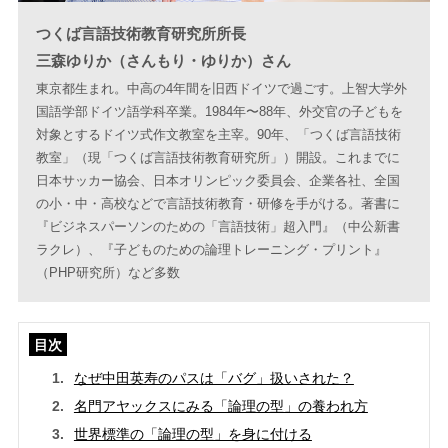
つくば言語技術教育研究所所長
三森ゆりか（さんもり・ゆりか）さん
東京都生まれ。中高の4年間を旧西ドイツで過ごす。上智大学外
国語学部ドイツ語学科卒業。1984年〜88年、外交官の子どもを
対象とするドイツ式作文教室を主宰。90年、「つくば言語技術
教室」（現「つくば言語技術教育研究所」）開設。これまでに
日本サッカー協会、日本オリンピック委員会、企業各社、全国
の小・中・高校などで言語技術教育・研修を手がける。著書に
『ビジネスパーソンのための「言語技術」超入門』（中公新書
ラクレ）、『子どものための論理トレーニング・プリント』
（PHP研究所）など多数
目次
なぜ中田英寿のパスは「バグ」扱いされた？
名門アヤックスにみる「論理の型」の養われ方
世界標準の「論理の型」を身に付ける