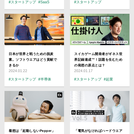
#スタートアップ
#SaaS
#スタートアップ
#ベンチャー
#プロダクト
#エネルギー
#注目企業
日本が世界と戦うための脱炭
スイカゲーム開発者がギネス世
素。ソフトウエアはどう貢献で
界記録達成™︎！話題を生むため
きるか
の発想の原点とは？
2024.01.22
2024.01.17
#スタートアップ
#半導体
#スタートアップ
#起業
#Google
#エネルギー
#ゲーム
#CEO
#プロダクト
着想は「起動しないPepper」
「電気がなければハードウエア