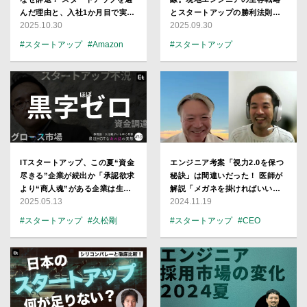
んだ理由と、入社1か月目で実行
とスタートアップの勝利法則
2025.10.30
2025.09.30
したAI改革の中身
【Brandon K. Hill解説】
#スタートアップ
#Amazon
#スタートアップ
#生成AI
#会員限定記事
#AI
#グローバル
#会員限定記事
#AI
ITスタートアップ、この夏“資金
エンジニア考案「視力2.0を保つ
尽きる”企業が続出か「承認欲求
秘訣」は間違いだった！ 医師が
より“商人魂”がある企業は生き
解説「メガネを掛ければいい」
2025.05.13
2024.11.19
残る」
では済まない近視の恐ろしさ
#スタートアップ
#久松剛
#スタートアップ
#CEO
#会員限定記事
#プロダクト