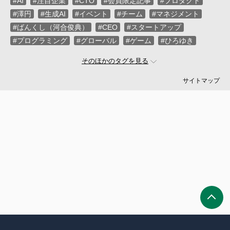
#AI
#注目企業
#CTO
#会員限定記事
#プロダクト
#澤円
#生成AI
#イベント
#チーム
#マネジメント
#ばんくし（河合俊典）
#CEO
#スタートアップ
#プログラミング
#グローバル
#ゲーム
#ひろゆき
#お金
#駆け出し
#久松剛
#メルカリ
#LayerX
そのほかのタグを見る
#ロボット
#インフラ
#PMO
#セキュリティー
#プログラマー
#PdM
#藤倉成太
#松本勇気
サイトマップ
#クラウド
#本
#DX
#SES
#まつもとゆきひろ
#PM
#EM
#牛尾剛
#キャディ
#ハードウエア
#SIer
#ZOZO
#マイクロソフト
#えふしん
#Sansan
#戸倉彩
#エネルギー
#エムスリー
#アプリ
#小城久美子
#フリーランス
#アジャイル
#モビリティー
#Web3
#岩瀬義昌
#コーディング
#DeNA
#10X
#中島聡
#Ruby
#MIXI
#未経験
#サイバーエージェント
#Google
#落合陽一
#ネットワーク
#プロフェッショナル
#VPoE
#受託
#増井雄一郎
#GMO
#広木大地
#伊藤淳一
#ベンチャー
#池澤あやか
#SmartHR
#ナル先生