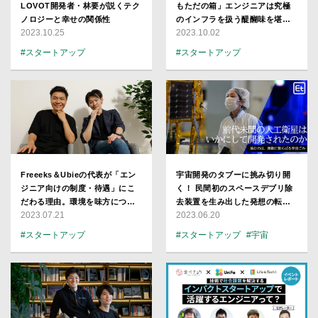
LOVOT開発者・林要が説くテク
もただの箱」エンジニアは究極
ノロジーと幸せの関係性
のインフラを扱う醍醐味を堪能
2023.10.25
2023.10.02
せよ
#スタートアップ
#スタートアップ
#ハードウエア
#ロボット
#エネルギー
#ハードウエア
#プロダクト
#AI
#インフラ
#CTO
Freeeks＆Ubieの代表が「エン
宇宙開発のタブーに挑み切り開
ジニア向けの制度・待遇」にこ
く！ 民間初のスペースデブリ除
だわる理由。環境を味方につけ
去装置を生み出した発想の転換
2023.07.21
2023.06.20
て成長できる技術者の特徴と
とは【アストロスケール上級副
は？
社長・伊藤美樹】
#スタートアップ
#スタートアップ
#宇宙
#ベンチャー
#CEO
#プロダクト
#注目企業