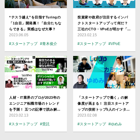
“テスラ越え”を目指すTuringの
投資家や政府が注目するインパ
「1台目」開発裏！「自分たちな
クトスタートアップって何だ？
らできる」実感はなぜ大事？
三社のCTO・VPoEが明かす「社
2023.06.05
2023.02.15
会課題解決を仕事にする」のリ
アル
#スタートアップ
#青木俊介
#スタートアップ
#VPoE
#自動運転
#モビリティー
#広木大地
#CTO
#CTO
人材・IT業界のプロが2023年の
「スタートアップで働く」の解
エンジニア転職市場のトレンド
像度が高まる！ 注目スタートア
を予測！ 五つの記事で読み解く
ップの技術トップ5人のインタビ
2023.02.13
2023.02.08
エンジニア採用の未来
ュー記事まとめ
#スタートアップ
#受託
#スタートアップ
#ゆめみ
#駆け出し
#CEO
#CTO