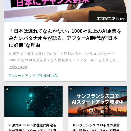
「日本は遅れてなんかない」1000社以上のAI企業を
みたシバタナオキが語る、アフターAI時代が“日本
に好機”な理由
AI競争で「日本は遅れている」と言われる中、シリコンバレーで
1000社超のAI企業を見てきた投資家で『アフターAI』を上梓したシ
バタナオキ氏は語る。「日本は遅れてなんかいない」。彼が見出し
2025.10.30
た“アフターAI時代”における日本の逆転チャンスとは？――世界最前
#スタートアップ
#生成AI
#AI
線の視点から、AIが変える企業競争と日本の可能性を読み解く。
25歳でAmazon管理職に内定も
サンフランシスコAI革命の最前
なぜ辞退？ スタートアップを選
線。現地エンジニアの生存戦略