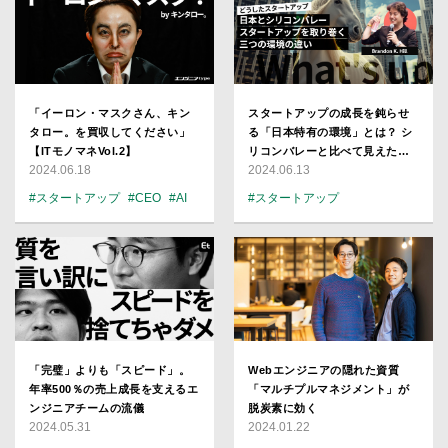
「イーロン・マスクさん、キン
スタートアップの成長を鈍らせ
タロー。を買収してください」
る「日本特有の環境」とは？ シ
【ITモノマネVol.2】
リコンバレーと比べて見えた三
2024.06.18
2024.06.13
つの違い
#スタートアップ
#CEO
#AI
#スタートアップ
「完璧」よりも「スピード」。
Webエンジニアの隠れた資質
年率500％の売上成長を支えるエ
「マルチプルマネジメント」が
ンジニアチームの流儀
脱炭素に効く
2024.05.31
2024.01.22