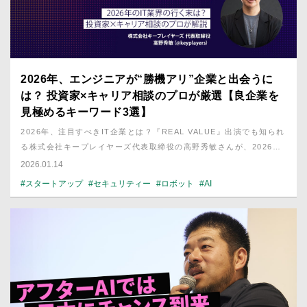
2026年、エンジニアが“勝機アリ”企業と出会うに
は？ 投資家×キャリア相談のプロが厳選【良企業を
見極めるキーワード3選】
2026年、注目すべきIT企業とは？『REAL VALUE』出演でも知られ
る株式会社キープレイヤーズ代表取締役の高野秀敏さんが、2026年
のIT業界予測とエンジニアが押さえておくべきキーワードについて解
2026.01.14
説！
#スタートアップ
#セキュリティー
#ロボット
#AI