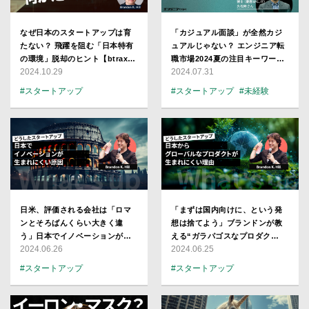
なぜ日本のスタートアップは育
「カジュアル面談」が全然カジ
たない？ 飛躍を阻む「日本特有
ュアルじゃない？ エンジニア転
の環境」脱却のヒント【btrax
職市場2024夏の注目キーワード
2024.10.29
2024.07.31
ブランドン】
【久松剛解説】
#スタートアップ
#スタートアップ
#未経験
#久松剛
日米、評価される会社は「ロマ
「まずは国内向けに、という発
ンとそろばんくらい大きく違
想は捨てよう」ブランドンが教
う」日本でイノベーションが起
える“ガラパゴスなプロダク
2024.06.26
2024.06.25
きにくい要因【btraxCEO・
ト”を開発しないために知ってお
Brandon K. Hill】
きたいこと
#スタートアップ
#スタートアップ